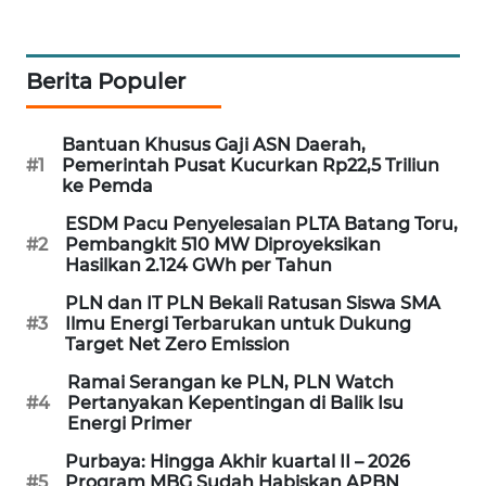
PORTAL
KONSUMEN
Berita Populer
FORWAMKI
Bantuan Khusus Gaji ASN Daerah,
ALPERKLINAS
#1
Pemerintah Pusat Kucurkan Rp22,5 Triliun
ke Pemda
FORJASIDA
ESDM Pacu Penyelesaian PLTA Batang Toru,
#2
Pembangkit 510 MW Diproyeksikan
Hasilkan 2.124 GWh per Tahun
TAMBANG
NEWS
PLN dan IT PLN Bekali Ratusan Siswa SMA
#3
Ilmu Energi Terbarukan untuk Dukung
Target Net Zero Emission
SITUNGIR
NEWS
Ramai Serangan ke PLN, PLN Watch
#4
Pertanyakan Kepentingan di Balik Isu
Energi Primer
SIDIKALANG
NEWS
Purbaya: Hingga Akhir kuartal II – 2026
#5
Program MBG Sudah Habiskan APBN