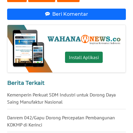
WN
NUSANTARA
Beri Komentar
WN
JOGJA
WN
Install Aplikasi
JATIM
WN
BALI
Berita Terkait
Kemenperin Perkuat SDM Industri untuk Dorong Daya
WN
Saing Manufaktur Nasional
KALBAR
Danrem 042/Gapu Dorong Percepatan Pembangunan
WN
KALTENG
KDKMP di Kerinci