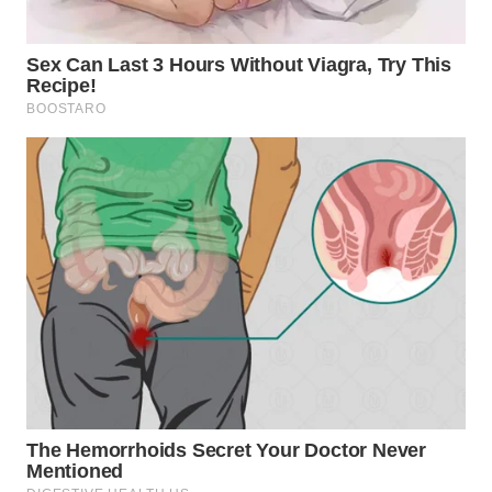
WN
BOGOR
WN
DEPOK
WN
TAPANULI
UTARA
WN
SAMOSIR
WN
PADANG
LAWAS