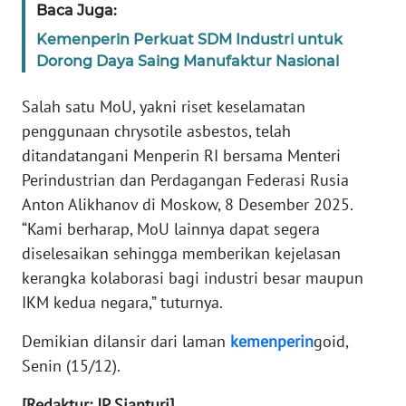
Baca Juga:
WN
Kemenperin Perkuat SDM Industri untuk
SERAMBI
Dorong Daya Saing Manufaktur Nasional
WN
Salah satu MoU, yakni riset keselamatan
JAMBI
penggunaan chrysotile asbestos, telah
ditandatangani Menperin RI bersama Menteri
WN
Perindustrian dan Perdagangan Federasi Rusia
SULTRA
Anton Alikhanov di Moskow, 8 Desember 2025.
“Kami berharap, MoU lainnya dapat segera
WN
NTB
diselesaikan sehingga memberikan kejelasan
kerangka kolaborasi bagi industri besar maupun
WN
IKM kedua negara,” tuturnya.
SULTENG
Demikian dilansir dari laman
kemenperin
goid,
Senin (15/12).
WN
SULBAR
[Redaktur: JP Sianturi]