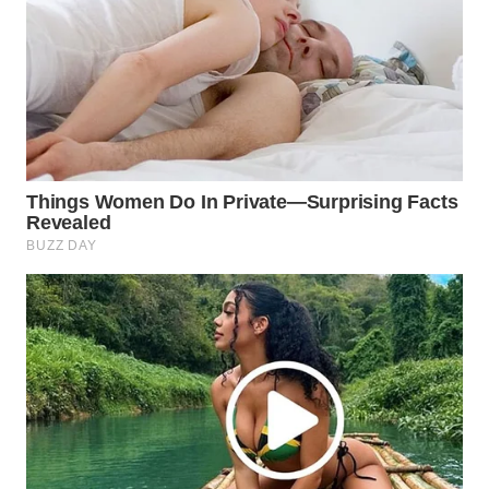
WN
NATUNA
WN
BINTAN
WN
MANDALIKA
WN
LIKUPANG
WN
LABUANBAJO
WN
BORNEO