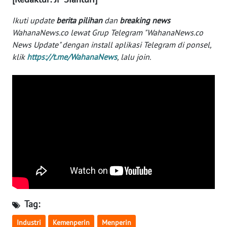
WN
Ikuti update
berita pilihan
dan
breaking news
BABEL
WahanaNews.co lewat Grup Telegram "WahanaNews.co
News Update" dengan install aplikasi Telegram di ponsel,
WN
klik
https://t.me/WahanaNews
, lalu join.
SUMBAR
WN
SUMSEL
WN
BENGKULU
WN
LAMPUNG
WN
Tag:
JATENG
Industri
Kemenperin
Menperin