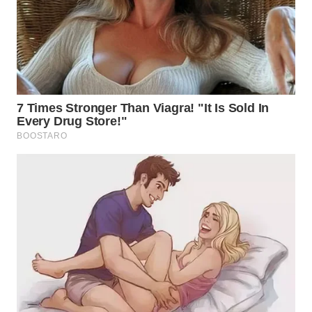
TAPANULI
TENGAH
WN DELI
SERDANG
WN
TEBING
TINGGI
WN
PAKPAK
WN
KARAWANG
WN
BEKASI