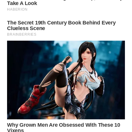
WAHANA
LISTRIK
WAHANA
TRAVEL
WAHANA
TV
WAHANANEWS
ID
WAHANANEWS
CO ID
WAHANANEWS
NET