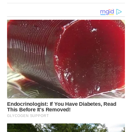
WN
MALUKU
WN
MALUT
WN
DAIRI
WN
DANAU
TOBA
WN
NIAS
WN
LANGKAT