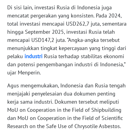
WN
Di sisi lain, investasi Rusia di Indonesia juga
BANTEN
mencatat pergerakan yang konsisten. Pada 2024,
total investasi mencapai USD262,7 juta, sementara
WN
hingga September 2025, investasi Rusia telah
NTT
mencapai USD147,2 juta. “Angka-angka tersebut
menunjukkan tingkat kepercayaan yang tinggi dari
WN
pelaku
industri
Rusia terhadap stabilitas ekonomi
KEPRI
dan potensi pengembangan industri di Indonesia,”
WN
ujar Menperin.
PAPUA
Agus mengemukakan, Indonesia dan Rusia tengah
menjajaki penyelesaian dua dokumen penting
WN
PAPUA
kerja sama industri. Dokumen tersebut meliputi
BARAT
MoU on Cooperation in the Field of Shipbuilding
dan MoU on Cooperation in the Field of Scientific
WN
Research on the Safe Use of Chrysotile Asbestos.
RIAU