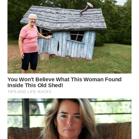
WN
TAPANULI
SELATAN
WN
TANJUNG
LESUNG
WN
KARO
WN
SIMALUNGUN
WN
LABUHANBATU
WN