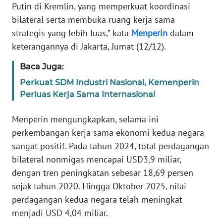
Putin di Kremlin, yang memperkuat koordinasi
bilateral serta membuka ruang kerja sama
KARIR
strategis yang lebih luas,” kata
Menperin
dalam
keterangannya di Jakarta, Jumat (12/12).
DISCLAIMER
Baca Juga:
Wahana
Perkuat SDM Industri Nasional, Kemenperin
News
Regional
Perluas Kerja Sama Internasional
Menperin mengungkapkan, selama ini
WN
SUMUT
perkembangan kerja sama ekonomi kedua negara
sangat positif. Pada tahun 2024, total perdagangan
WN
bilateral nonmigas mencapai USD3,9 miliar,
JAKARTA
dengan tren peningkatan sebesar 18,69 persen
sejak tahun 2020. Hingga Oktober 2025, nilai
WN
perdagangan kedua negara telah meningkat
JABAR
menjadi USD 4,04 miliar.