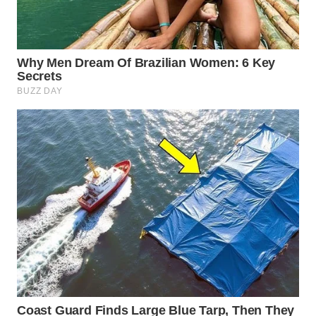
Wahana
Media
Group
WAHANA
NEWS
WAHANA
TANI
WAHANA
ADVOKAT
WAHANA
INFRASTRUKTUR
WAHANA
KONSUMEN