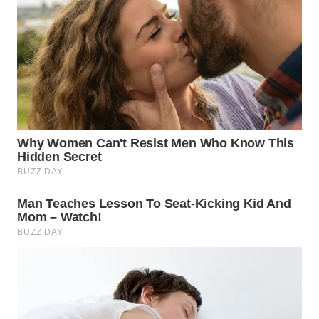
WN
PRIANGAN
TIMUR
WN
SEMARANG
WN
SOLO
WN
BOROBUDUR
WN
MADURA
WN
SURABAYA