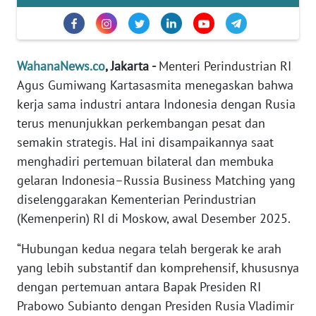
Informasi
INDEKS
BERITA
WahanaNews.co
, Jakarta -
Menteri Perindustrian RI
Agus Gumiwang Kartasasmita menegaskan bahwa
KONTAK
kerja sama industri antara Indonesia dengan Rusia
KAMI
terus menunjukkan perkembangan pesat dan
INFO
semakin strategis. Hal ini disampaikannya saat
IKLAN
menghadiri pertemuan bilateral dan membuka
gelaran Indonesia–Russia Business Matching yang
TENTANG
diselenggarakan Kementerian Perindustrian
KAMI
(Kemenperin) RI di Moskow, awal Desember 2025.
PEDOMAN
“Hubungan kedua negara telah bergerak ke arah
MEDIA
yang lebih substantif dan komprehensif, khususnya
SIBER
dengan pertemuan antara Bapak Presiden RI
Prabowo Subianto dengan Presiden Rusia Vladimir
REDAKSI