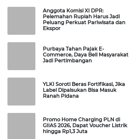
WAHANA
Anggota Komisi XI DPR:
DESA
Pelemahan Rupiah Harus Jadi
WISATA
Peluang Perkuat Pariwisata dan
Ekspor
LAPAK
WAHANA
Purbaya Tahan Pajak E-
Commerce, Daya Beli Masyarakat
Wahana
Jadi Pertimbangan
Network
KONSUMEN
YLKI Soroti Beras Fortifikasi, Jika
LISTRIK
Label Dipalsukan Bisa Masuk
Ranah Pidana
MASYARAKAT
KELISTRIKAN
Promo Home Charging PLN di
GIIAS 2026, Dapat Voucher Listrik
WALINKI
hingga Rp1,3 Juta
ID