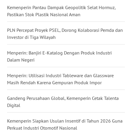
WN
Kemenperin Pantau Dampak Geopolitik Selat Hormuz,
KALTARA
Pastikan Stok Plastik Nasional Aman
WN
PLN Percepat Proyek PSEL, Dorong Kolaborasi Pemda dan
KALSEL
Investor di Tiga Wilayah
WN
Menperin: Banjiri E-Katalog Dengan Produk Industri
KALTIM
Dalam Negeri
WN
Menperin: Utilisasi Industri Tableware dan Glassware
SULSEL
Masih Rendah Karena Gempuran Produk Impor
WN
Gandeng Perusahaan Global, Kemenperin Cetak Talenta
GORONTALO
Digital
WN
Kemenperin Siapkan Usulan Insentif di Tahun 2026 Guna
SULUT
Perkuat Industri Otomotif Nasional