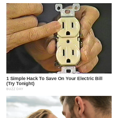
WN
INDRAMAYU
WN
KUNINGAN
WN
MAJALENGKA
WN
SUBANG
WN
SUKABUMI
WN
PURWAKARTA