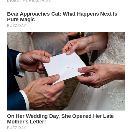
WN
SUMEDANG
WN
CIANJUR
WN
KEPULAUAN
SERIBU
WN
TANGERANG
WN
BINJAI
WN
CIREBON