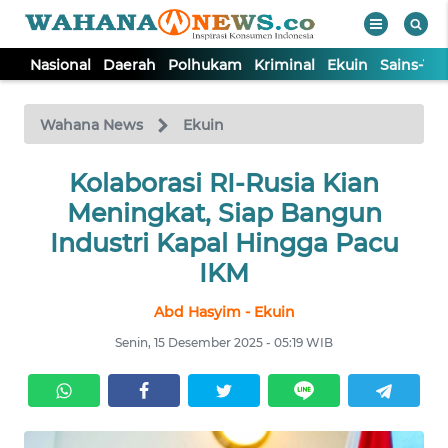
Nasional
Daerah
Polhukam
Kriminal
Ekuin
Sains-Te
WAHANA
Tutup
TV
Wahana News
Ekuin
NASIONAL
Kolaborasi RI-Rusia Kian
Meningkat, Siap Bangun
DAERAH
Industri Kapal Hingga Pacu
IKM
POLHUKAM
Abd Hasyim - Ekuin
Senin, 15 Desember 2025 - 05:19 WIB
KRIMINAL
EKUIN