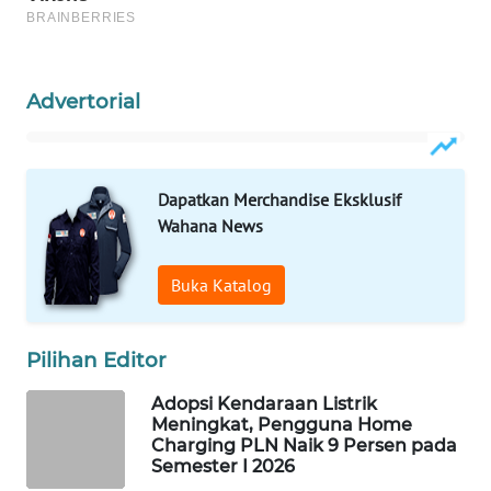
WAHANA
SPORT
Advertorial
WAHANA
UMKM
WAHANA
Dapatkan Merchandise Eksklusif
SELEB
Wahana News
WAHANA
Buka Katalog
PERSONA
WAHANA
Pilihan Editor
OTOMOTIF
Adopsi Kendaraan Listrik
Meningkat, Pengguna Home
WAHANA
Charging PLN Naik 9 Persen pada
HEALTH
Semester I 2026