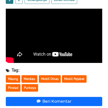
WN
SERAMBI
WN
JAMBI
WN
SULTRA
WN
NTB
Tag:
Maung
Menkeu
Mobil Dinas
Mobil Pejabat
WN
SULTENG
Pindad
Purbaya
WN
Beri Komentar
SULBAR