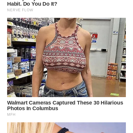
WN
MALUKU
WN
MALUT
WN
DAIRI
WN
DANAU
TOBA
WN
NIAS
WN
LANGKAT