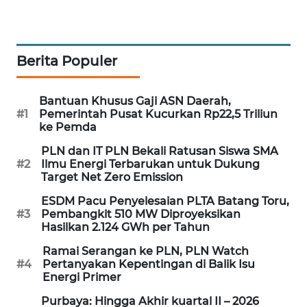
WAHANA
SPORT
Berita Populer
WAHANA
UMKM
Bantuan Khusus Gaji ASN Daerah,
#1
Pemerintah Pusat Kucurkan Rp22,5 Triliun
WAHANA
ke Pemda
SELEB
PLN dan IT PLN Bekali Ratusan Siswa SMA
#2
Ilmu Energi Terbarukan untuk Dukung
WAHANA
Target Net Zero Emission
PERSONA
ESDM Pacu Penyelesaian PLTA Batang Toru,
#3
Pembangkit 510 MW Diproyeksikan
WAHANA
Hasilkan 2.124 GWh per Tahun
OTOMOTIF
Ramai Serangan ke PLN, PLN Watch
#4
Pertanyakan Kepentingan di Balik Isu
WAHANA
Energi Primer
HEALTH
Purbaya: Hingga Akhir kuartal II – 2026