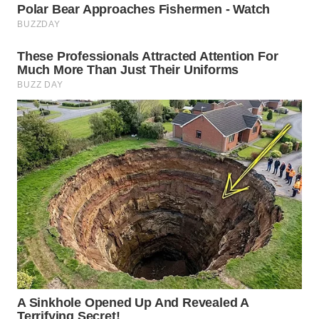
WN
PRIANGAN
TIMUR
WN
SEMARANG
WN
SOLO
WN
BOROBUDUR
WN
MADURA
WN
SURABAYA