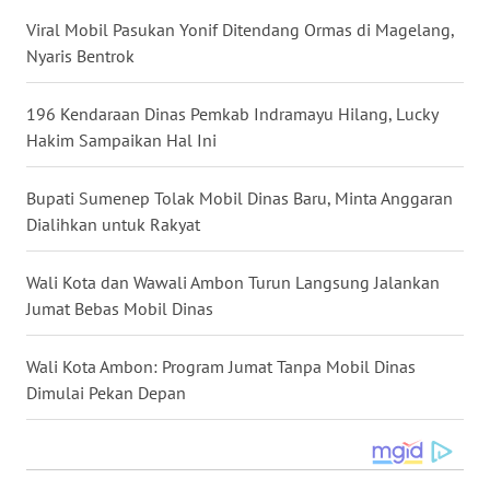
WN
Viral Mobil Pasukan Yonif Ditendang Ormas di Magelang,
NUSANTARA
Nyaris Bentrok
WN
196 Kendaraan Dinas Pemkab Indramayu Hilang, Lucky
JOGJA
Hakim Sampaikan Hal Ini
WN
Bupati Sumenep Tolak Mobil Dinas Baru, Minta Anggaran
JATIM
Dialihkan untuk Rakyat
WN
Wali Kota dan Wawali Ambon Turun Langsung Jalankan
BALI
Jumat Bebas Mobil Dinas
WN
Wali Kota Ambon: Program Jumat Tanpa Mobil Dinas
KALBAR
Dimulai Pekan Depan
WN
KALTENG