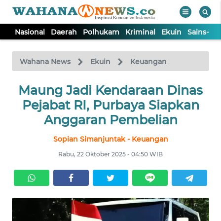
Nasional
Daerah
Polhukam
Kriminal
Ekuin
Sains-Te
WAHANA
Tutup
TV
Wahana News
Ekuin
Keuangan
NASIONAL
Maung Jadi Kendaraan Dinas
Pejabat RI, Purbaya Siapkan
DAERAH
Anggaran Pembelian
Sopian Simanjuntak - Keuangan
POLHUKAM
Rabu, 22 Oktober 2025 - 04:50 WIB
KRIMINAL
EKUIN