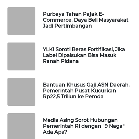
Wahana
Media
Purbaya Tahan Pajak E-
Group
Commerce, Daya Beli Masyarakat
Jadi Pertimbangan
WAHANA
NEWS
YLKI Soroti Beras Fortifikasi, Jika
Label Dipalsukan Bisa Masuk
WAHANA
Ranah Pidana
TANI
WAHANA
Bantuan Khusus Gaji ASN Daerah,
ADVOKAT
Pemerintah Pusat Kucurkan
Rp22,5 Triliun ke Pemda
WAHANA
INFRASTRUKTUR
Media Asing Sorot Hubungan
WAHANA
Pemerintah RI dengan "9 Naga"
KONSUMEN
Ada Apa?