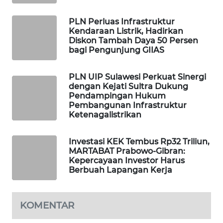
WAHANA
PLN Perluas Infrastruktur
LISTRIK
Kendaraan Listrik, Hadirkan
Diskon Tambah Daya 50 Persen
bagi Pengunjung GIIAS
WAHANA
TRAVEL
PLN UIP Sulawesi Perkuat Sinergi
dengan Kejati Sultra Dukung
WAHANA
Pendampingan Hukum
TV
Pembangunan Infrastruktur
Ketenagalistrikan
WAHANANEWS
ID
Investasi KEK Tembus Rp32 Triliun,
MARTABAT Prabowo-Gibran:
Kepercayaan Investor Harus
WAHANANEWS
Berbuah Lapangan Kerja
CO ID
WAHANANEWS
KOMENTAR
NET