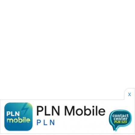
CILEUNGSI
NEWS
BERKAT
NEWS
BERAMPU
NEWS
ANUGERAH
NEWS
AKHLAK
X
ID
PERAPKI
NEWS