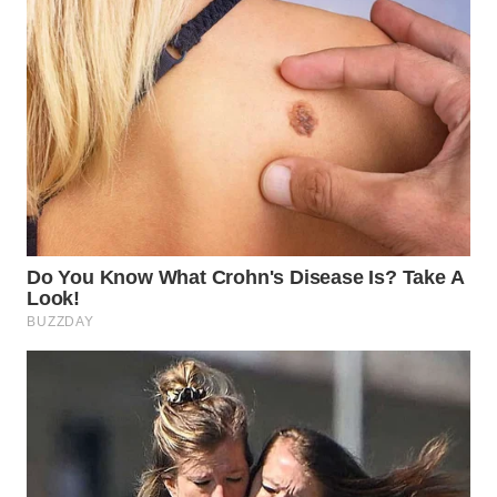
WN
TAPANULI
SELATAN
WN
TANJUNG
LESUNG
WN
KARO
WN
SIMALUNGUN
WN
LABUHANBATU
WN