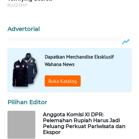
WN
NATUNA
Advertorial
WN
BINTAN
WN
Dapatkan Merchandise Eksklusif
MANDALIKA
Wahana News
WN
Buka Katalog
LIKUPANG
WN
Pilihan Editor
LABUANBAJO
Anggota Komisi XI DPR:
Pelemahan Rupiah Harus Jadi
WN
Peluang Perkuat Pariwisata dan
BORNEO
Ekspor