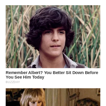
WN
SUMEDANG
WN
CIANJUR
WN
KEPULAUAN
SERIBU
WN
TANGERANG
WN
BINJAI
WN
CIREBON