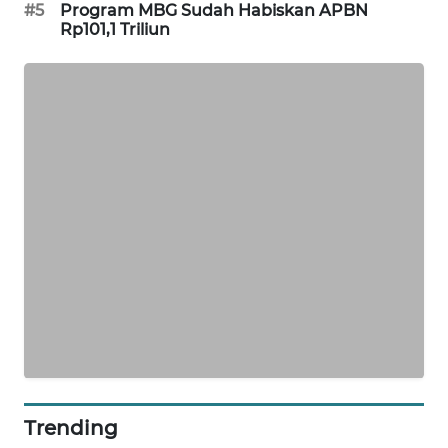
#5
Program MBG Sudah Habiskan APBN
WAHANA
Rp101,1 Triliun
DESA
WISATA
LAPAK
WAHANA
Wahana
Network
KONSUMEN
LISTRIK
MASYARAKAT
KELISTRIKAN
WALINKI
Trending
ID