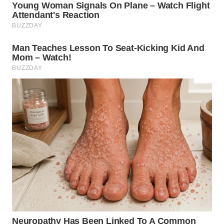
WN
KALTARA
WN
KALSEL
WN
KALTIM
WN
SULSEL
WN
GORONTALO
WN
SULUT