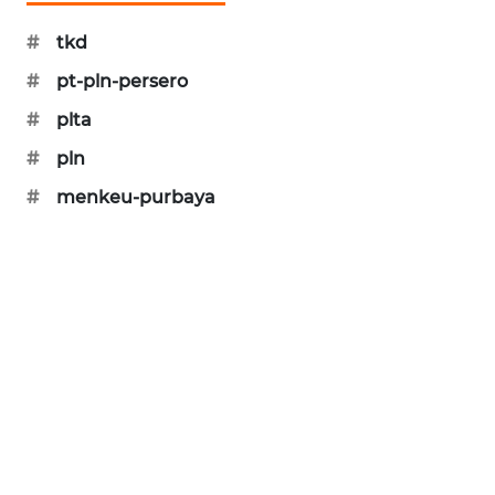
MAWAKA
#
tkd
ID
#
pt-pln-persero
#
plta
MARTABAT
NET
#
pln
#
menkeu-purbaya
PLN
WATCH
MKLI
LPKKI
LKKI
KOPEKLIN