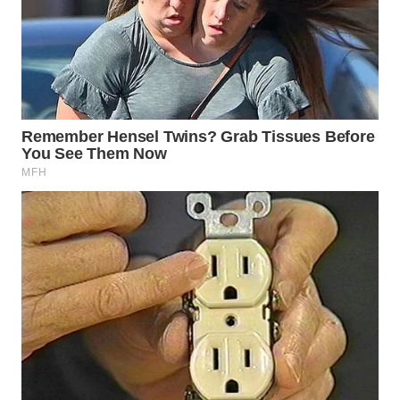
TAPANULI
TENGAH
WN DELI
SERDANG
WN
TEBING
TINGGI
WN
PAKPAK
WN
KARAWANG
WN
BEKASI