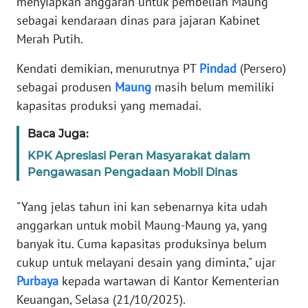
menyiapkan anggaran untuk pembelian Maung
Informasi
sebagai kendaraan dinas para jajaran Kabinet
INDEKS
Merah Putih.
BERITA
Kendati demikian, menurutnya PT
Pindad
(Persero)
sebagai produsen
Maung
masih belum memiliki
KONTAK
KAMI
kapasitas produksi yang memadai.
Baca Juga:
INFO
IKLAN
KPK Apresiasi Peran Masyarakat dalam
Pengawasan Pengadaan Mobil Dinas
TENTANG
KAMI
"Yang jelas tahun ini kan sebenarnya kita udah
anggarkan untuk mobil Maung-Maung ya, yang
PEDOMAN
banyak itu. Cuma kapasitas produksinya belum
MEDIA
cukup untuk melayani desain yang diminta," ujar
SIBER
Purbaya
kepada wartawan di Kantor Kementerian
Keuangan, Selasa (21/10/2025).
REDAKSI