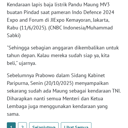
Kendaraan lapis baja listrik Pandu Maung MV3
WN
BANTEN
buatan Pindad saat pameran Indo Defence 2024
Expo and Forum di JIExpo Kemayoran, Jakarta,
WN
Rabu (11/6/2025). (CNBC Indonesia/Muhammad
NTT
Sabki)
WN
"Sehingga sebagian anggaran dikembalikan untuk
KEPRI
tahun depan. Kalau mereka sudah siap ya, kita
beli," ujarnya.
WN
PAPUA
Sebelumnya Prabowo dalam Sidang Kabinet
Paripurna, Senin (20/10/2025) menyampaikan
WN
sekarang sudah ada Maung sebagai kendaraan TNI.
PAPUA
Diharapkan nanti semua Menteri dan Ketua
BARAT
Lembaga juga menggunakan kendaraan yang
sama.
WN
RIAU
1
2
Selanjutnya
Lihat Semua