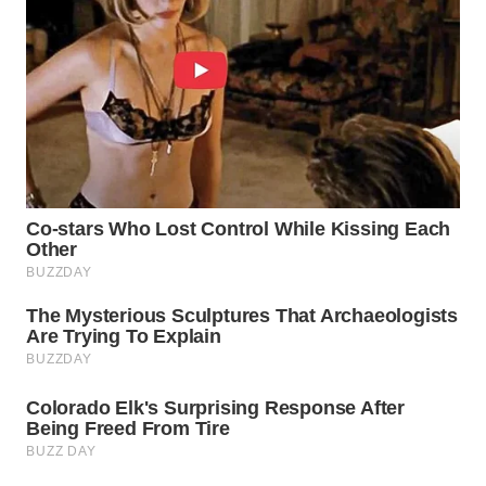
WN
INDRAMAYU
WN
KUNINGAN
WN
MAJALENGKA
WN
SUBANG
WN
SUKABUMI
WN
PURWAKARTA