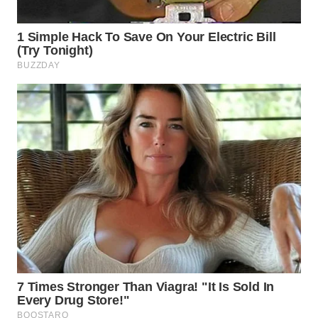
WN
BOGOR
WN
DEPOK
WN
TAPANULI
UTARA
WN
SAMOSIR
WN
PADANG
LAWAS