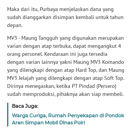
Maka dari itu, Purbaya menjelaskan dana yang
KARIR
sudah dianggarkan disimpan kembali untuk tahun
depan.
DISCLAIMER
MV3 - Maung Tangguh yang digunakan merupakan
Wahana
varian dengan atap terbuka, dapat mengangkut 4
News
orang personel. Kendaraan ini juga tersedia
Regional
dengan varian lainnya yakni Maung MV3 Komando
yang dilengkapi dengan atap Hard Top, dan Maung
WN
MV3 Jelajah yang dilengkapi dengan atap Soft Top.
SUMUT
Dirinya menegaskan, ketika PT Pindad (Persero)
sudah memproduksi, pihaknya akan siap membeli.
WN
JAKARTA
Baca Juga:
Warga Curiga, Rumah Penyekapan di Pondok
WN
JABAR
Aren Simpan Mobil Dinas Polri