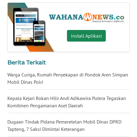
WN
BABEL
WN
Install Aplikasi
SUMBAR
WN
SUMSEL
Berita Terkait
Warga Curiga, Rumah Penyekapan di Pondok Aren Simpan
WN
Mobil Dinas Polri
BENGKULU
Kepala Kejari Rokan Hilir Andi Adikawira Putera Tegaskan
WN
Komitmen Pengamanan Aset Daerah
LAMPUNG
Dugaan Tindak Pidana Pemeretelan Mobil Dinas DPRD
WN
JATENG
Tapteng, 7 Saksi Dimintai Keterangan