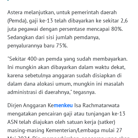
WN
BANTEN
Astera melanjutkan, untuk pemerintah daerah
(Pemda), gaji ke-13 telah dibayarkan ke sekitar 2,6
WN
juta pegawai dengan persentase mencapai 80%.
NTT
Sedangkan dari sisi jumlah pemdanya,
penyalurannya baru 75%.
WN
KEPRI
"Sekitar 400-an pemda yang sudah membayarkan.
Ini mungkin akan dibayarkan dalam waktu dekat,
WN
karena sebetulnya anggaran sudah disiapkan di
PAPUA
dalam dana alokasi umum, mungkin ini masalah
administrasi di daerahnya," tegasnya.
WN
PAPUA
Dirjen Anggaran Ke
menkeu
Isa Rachmatarwata
BARAT
mengatakan pencairan gaji atau tunjangan ke-13
ASN telah diajukan oleh satuan kerja (satker)
WN
masing-masing Kementerian/Lembaga mulai 27
RIAU