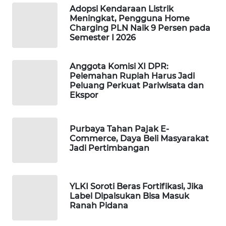
Adopsi Kendaraan Listrik
WAHANA
Meningkat, Pengguna Home
SPORT
Charging PLN Naik 9 Persen pada
Semester I 2026
WAHANA
UMKM
Anggota Komisi XI DPR:
Pelemahan Rupiah Harus Jadi
Peluang Perkuat Pariwisata dan
WAHANA
Ekspor
SELEB
WAHANA
Purbaya Tahan Pajak E-
PERSONA
Commerce, Daya Beli Masyarakat
Jadi Pertimbangan
WAHANA
OTOMOTIF
YLKI Soroti Beras Fortifikasi, Jika
Label Dipalsukan Bisa Masuk
WAHANA
Ranah Pidana
HEALTH