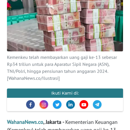
SAINS-TEKNO
KESEHATAN
INTERNASIONAL
SERBA-SERBI
Kemenkeu telah membayarkan uang gaji ke-13 sebesar
Rp34 triliun untuk para Aparatur Sipil Negara (ASN),
PENDIDIKAN
TNI/Polri, hingga pensiunan tahun anggaran 2024.
[WahanaNews.co/Ilustrasi]
OLAHRAGA
Ikuti Kami di:
OPINI
EDITORIAL
WahanaNews.co
, Jakarta -
Kementerian Keuangan
(Kemenkeu) telah membayarkan uang gaji ke-13