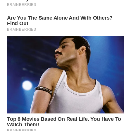
Wahana
Media
Group
WAHANA
NEWS
WAHANA
TANI
WAHANA
ADVOKAT
WAHANA
INFRASTRUKTUR
WAHANA
KONSUMEN