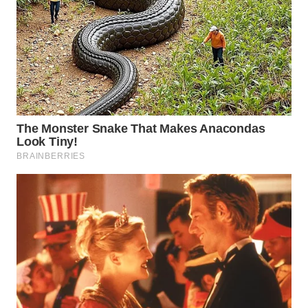
WN
PRIANGAN
TIMUR
WN
SEMARANG
WN
SOLO
WN
BOROBUDUR
WN
MADURA
WN
SURABAYA