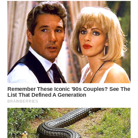
WN
INDRAMAYU
WN
KUNINGAN
WN
MAJALENGKA
WN
SUBANG
WN
SUKABUMI
WN
PURWAKARTA