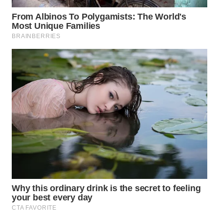
WN
SUMEDANG
WN
CIANJUR
WN
KEPULAUAN
SERIBU
WN
TANGERANG
WN
BINJAI
WN
CIREBON