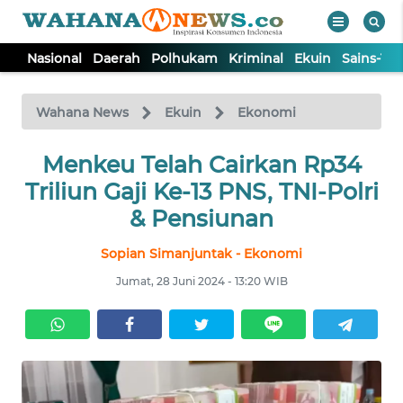
Nasional
Daerah
Polhukam
Kriminal
Ekuin
Sains-Te
WAHANA
Tutup
TV
Wahana News
Ekuin
Ekonomi
NASIONAL
Menkeu Telah Cairkan Rp34
Triliun Gaji Ke-13 PNS, TNI-Polri
DAERAH
& Pensiunan
Sopian Simanjuntak - Ekonomi
POLHUKAM
Jumat, 28 Juni 2024 - 13:20 WIB
KRIMINAL
EKUIN