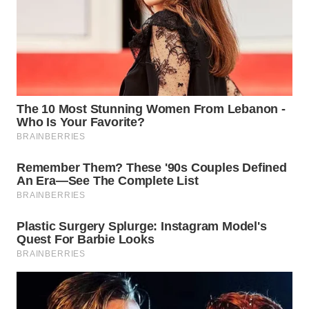
WN
TAPANULI
SELATAN
WN
TANJUNG
LESUNG
WN
KARO
WN
SIMALUNGUN
WN
LABUHANBATU
WN