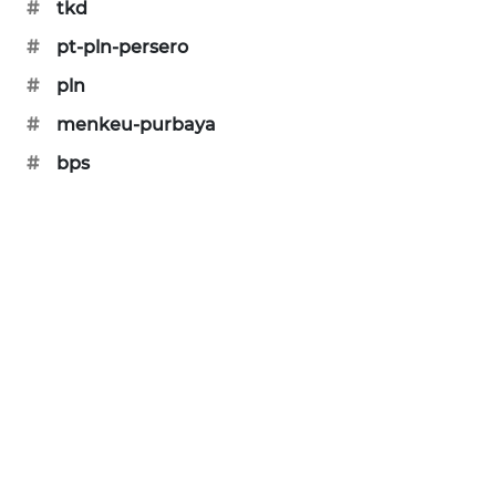
#
tkd
SIBARAGAS
#
pt-pln-persero
NEWS
#
pln
METRO
#
menkeu-purbaya
SIANTAR
NEWS
#
bps
METRO
MEDAN
NEWS
METRO
JAKARTA
NEWS
KRT
NEWS