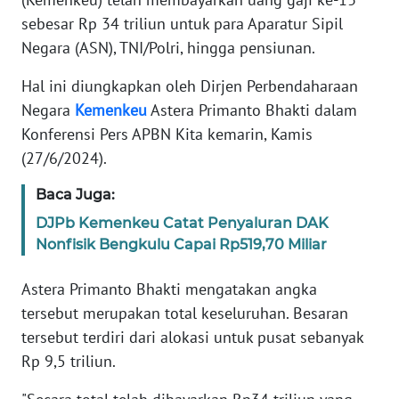
Informasi
sebesar Rp 34 triliun untuk para Aparatur Sipil
INDEKS
Negara (ASN), TNI/Polri, hingga pensiunan.
BERITA
Hal ini diungkapkan oleh Dirjen Perbendaharaan
Negara
Kemenkeu
Astera Primanto Bhakti dalam
KONTAK
KAMI
Konferensi Pers APBN Kita kemarin, Kamis
(27/6/2024).
INFO
Baca Juga:
IKLAN
DJPb Kemenkeu Catat Penyaluran DAK
TENTANG
Nonfisik Bengkulu Capai Rp519,70 Miliar
KAMI
Astera Primanto Bhakti mengatakan angka
PEDOMAN
tersebut merupakan total keseluruhan. Besaran
MEDIA
tersebut terdiri dari alokasi untuk pusat sebanyak
SIBER
Rp 9,5 triliun.
REDAKSI