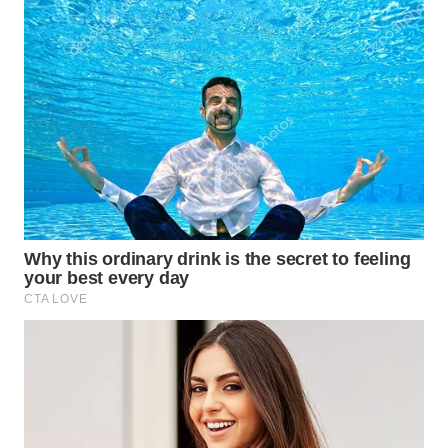
WN
MALUKU
WN
MALUT
WN
DAIRI
WN
DANAU
TOBA
WN
NIAS
WN
LANGKAT