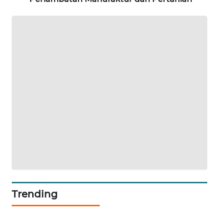
PORTAL
KONSUMEN
FORWAMKI
ALPERKLINAS
FORJASIDA
TAMBANG
NEWS
SITUNGIR
NEWS
Trending
SIDIKALANG
NEWS