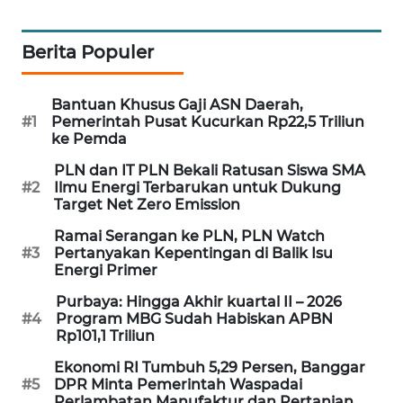
MAWAKA
ID
Berita Populer
MARTABAT
Bantuan Khusus Gaji ASN Daerah,
NET
#1
Pemerintah Pusat Kucurkan Rp22,5 Triliun
ke Pemda
PLN
PLN dan IT PLN Bekali Ratusan Siswa SMA
WATCH
#2
Ilmu Energi Terbarukan untuk Dukung
Target Net Zero Emission
MKLI
Ramai Serangan ke PLN, PLN Watch
#3
Pertanyakan Kepentingan di Balik Isu
Energi Primer
LPKKI
Purbaya: Hingga Akhir kuartal II – 2026
#4
Program MBG Sudah Habiskan APBN
LKKI
Rp101,1 Triliun
Ekonomi RI Tumbuh 5,29 Persen, Banggar
KOPEKLIN
#5
DPR Minta Pemerintah Waspadai
Perlambatan Manufaktur dan Pertanian