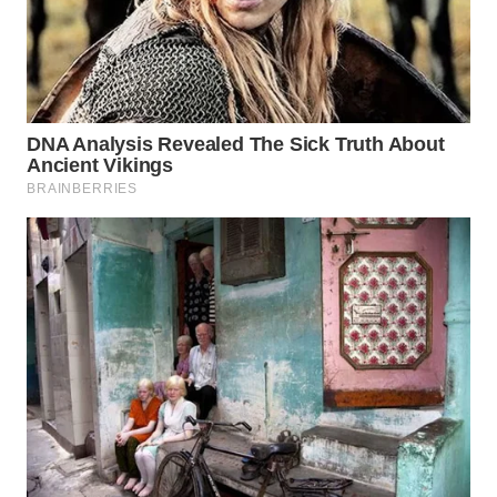
WN
BOGOR
WN
DEPOK
WN
TAPANULI
UTARA
WN
SAMOSIR
WN
PADANG
LAWAS