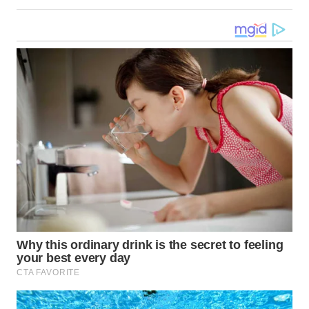
WN
KALTARA
WN
KALSEL
WN
KALTIM
WN
SULSEL
WN
GORONTALO
WN
SULUT