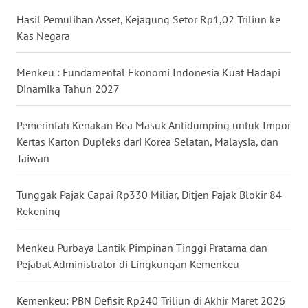
WN
Hasil Pemulihan Asset, Kejagung Setor Rp1,02 Triliun ke
NUSANTARA
Kas Negara
WN
Menkeu : Fundamental Ekonomi Indonesia Kuat Hadapi
JOGJA
Dinamika Tahun 2027
WN
Pemerintah Kenakan Bea Masuk Antidumping untuk Impor
JATIM
Kertas Karton Dupleks dari Korea Selatan, Malaysia, dan
Taiwan
WN
BALI
Tunggak Pajak Capai Rp330 Miliar, Ditjen Pajak Blokir 84
Rekening
WN
KALBAR
Menkeu Purbaya Lantik Pimpinan Tinggi Pratama dan
Pejabat Administrator di Lingkungan Kemenkeu
WN
KALTENG
Kemenkeu: PBN Defisit Rp240 Triliun di Akhir Maret 2026