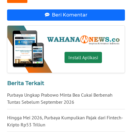
WN
Beri Komentar
BABEL
WN
SUMBAR
WN
Install Aplikasi
SUMSEL
WN
BENGKULU
Berita Terkait
Purbaya Ungkap Prabowo Minta Bea Cukai Berbenah
WN
Tuntas Sebelum September 2026
LAMPUNG
Hingga Mei 2026, Purbaya Kumpulkan Pajak dari Fintech-
WN
JATENG
Kripto Rp53 Triliun