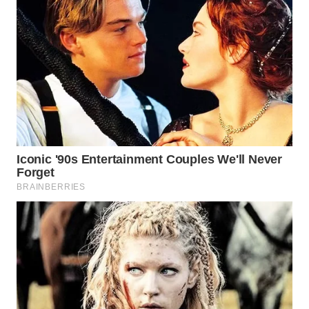
TAPANULI
TENGAH
WN DELI
SERDANG
WN
TEBING
TINGGI
WN
PAKPAK
WN
KARAWANG
WN
BEKASI