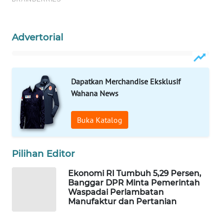
WAHANA
LISTRIK
Advertorial
WAHANA
TRAVEL
Dapatkan Merchandise Eksklusif
WAHANA
Wahana News
TV
Buka Katalog
WAHANANEWS
ID
Pilihan Editor
WAHANANEWS
CO ID
Ekonomi RI Tumbuh 5,29 Persen,
Banggar DPR Minta Pemerintah
Waspadai Perlambatan
WAHANANEWS
Manufaktur dan Pertanian
NET