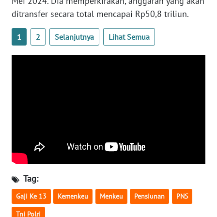
Mei 2024. Dia memperkirakan, anggaran yang akan
ditransfer secara total mencapai Rp50,8 triliun.
WN
SERAMBI
1
2
Selanjutnya
Lihat Semua
WN
JAMBI
WN
SULTRA
WN
NTB
WN
SULTENG
Tag:
WN
Gaji Ke 13
Kemenkeu
Menkeu
Pensiunan
PNS
SULBAR
Tni Polri