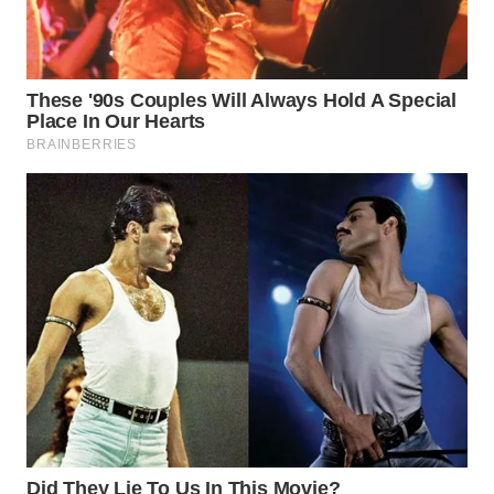
WN
NATUNA
WN
BINTAN
WN
MANDALIKA
WN
LIKUPANG
WN
LABUANBAJO
WN
BORNEO