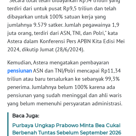
"Secara total telah dibayarkan Rp34 triliun yang
terdiri dari untuk pusat Rp9,5 triliun dan telah
KARIR
dibayarkan untuk 100% satuan kerja yang
jumlahnya 9.579 satker. Jumlah pegawainya 1,9
DISCLAIMER
juta orang, terdiri dari ASN, TNI, dan Polri," kata
Astera dalam Konferensi Pers APBN Kita Edisi Mei
Wahana
2024, dikutip Jumat (28/6/2024).
News
Regional
Kemudian, Astera mengatakan pembayaran
pensiunan
ASN dan TNI/Polri mencapai Rp11,34
WN
triliun atau baru tersalurkan ke sebanyak 99,3%
SUMUT
penerima. Jumlahnya belum 100% karena ada
pensiunan yang sudah meninggal dan ahli waris
WN
JAKARTA
yang belum memenuhi persyaratan administrasi.
Baca Juga:
WN
JABAR
Purbaya Ungkap Prabowo Minta Bea Cukai
Berbenah Tuntas Sebelum September 2026