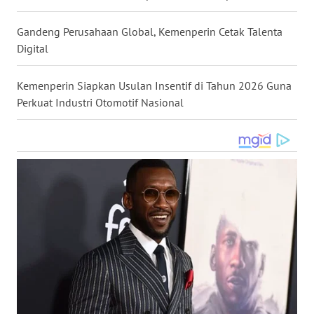
WN
KALTARA
Gandeng Perusahaan Global, Kemenperin Cetak Talenta
Digital
WN
KALSEL
Kemenperin Siapkan Usulan Insentif di Tahun 2026 Guna
Perkuat Industri Otomotif Nasional
WN
KALTIM
WN
SULSEL
WN
GORONTALO
WN
SULUT