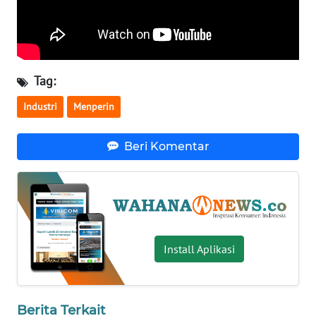
WN
BABEL
WN
Tag:
SUMBAR
Industri
Menperin
WN
SUMSEL
Beri Komentar
WN
BENGKULU
WN
LAMPUNG
Install Aplikasi
WN
JATENG
Berita Terkait