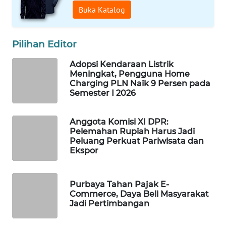
Buka Katalog
WAHANA
DESA
WISATA
Pilihan Editor
LAPAK
Adopsi Kendaraan Listrik
WAHANA
Meningkat, Pengguna Home
Charging PLN Naik 9 Persen pada
Semester I 2026
Wahana
Network
Anggota Komisi XI DPR:
KONSUMEN
Pelemahan Rupiah Harus Jadi
Peluang Perkuat Pariwisata dan
LISTRIK
Ekspor
MASYARAKAT
KELISTRIKAN
Purbaya Tahan Pajak E-
Commerce, Daya Beli Masyarakat
Jadi Pertimbangan
WALINKI
ID