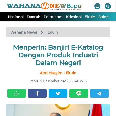
Nasional
Daerah
Polhukam
Kriminal
Ekuin
Sains-Te
WAHANA
Tutup
TV
Wahana News
Ekuin
NASIONAL
Menperin: Banjiri E-Katalog
Dengan Produk Industri
DAERAH
Dalam Negeri
Abd Hasyim - Ekuin
POLHUKAM
Rabu, 17 Desember 2025 - 06:46 WIB
KRIMINAL
EKUIN