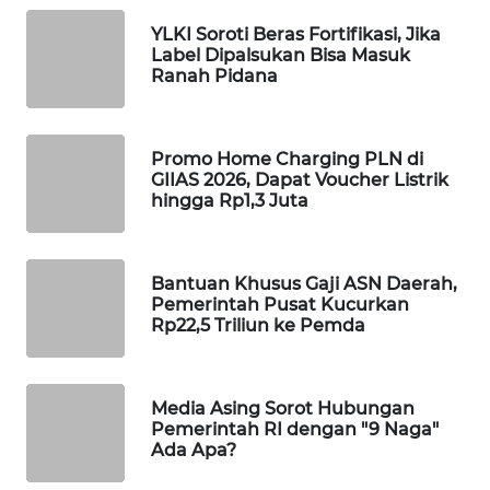
YLKI Soroti Beras Fortifikasi, Jika
MAWAKA
Label Dipalsukan Bisa Masuk
ID
Ranah Pidana
MARTABAT
NET
Promo Home Charging PLN di
GIIAS 2026, Dapat Voucher Listrik
PLN
hingga Rp1,3 Juta
WATCH
MKLI
Bantuan Khusus Gaji ASN Daerah,
Pemerintah Pusat Kucurkan
Rp22,5 Triliun ke Pemda
LPKKI
LKKI
Media Asing Sorot Hubungan
Pemerintah RI dengan "9 Naga"
Ada Apa?
KOPEKLIN