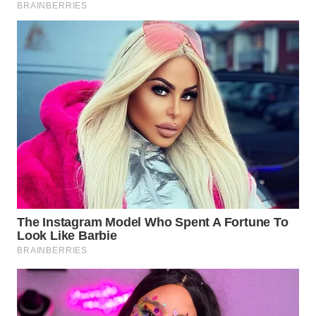
WN
TAPANULI
SELATAN
WN
TANJUNG
LESUNG
WN
KARO
WN
SIMALUNGUN
WN
LABUHANBATU
WN