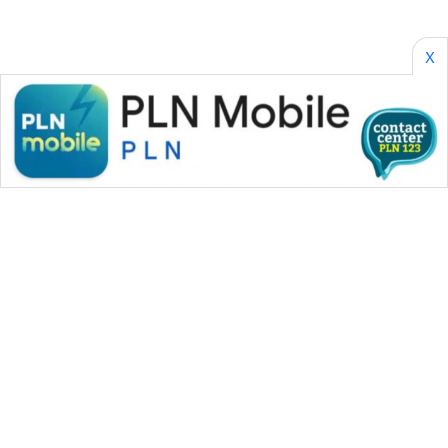
X
WAHANA MEDIA GROUP
|
|
|