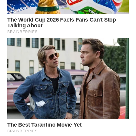
WN
NATUNA
WN
BINTAN
WN
MANDALIKA
WN
LIKUPANG
WN
LABUANBAJO
WN
BORNEO