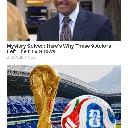
WN
PRIANGAN
TIMUR
WN
SEMARANG
WN
SOLO
WN
BOROBUDUR
WN
MADURA
WN
SURABAYA