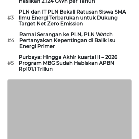
Hasilkan 2.124 GWh per Tahun
SIBARAGAS
PLN dan IT PLN Bekali Ratusan Siswa SMA
NEWS
#3
Ilmu Energi Terbarukan untuk Dukung
Target Net Zero Emission
METRO
Ramai Serangan ke PLN, PLN Watch
SIANTAR
#4
Pertanyakan Kepentingan di Balik Isu
NEWS
Energi Primer
Purbaya: Hingga Akhir kuartal II – 2026
METRO
#5
Program MBG Sudah Habiskan APBN
MEDAN
Rp101,1 Triliun
NEWS
METRO
JAKARTA
NEWS
KRT
NEWS