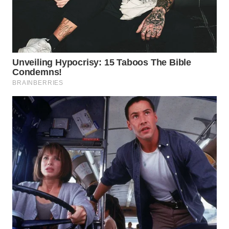
WN
BOGOR
WN
DEPOK
WN
TAPANULI
UTARA
WN
SAMOSIR
WN
PADANG
LAWAS