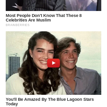
WN
MALUKU
WN
MALUT
WN
DAIRI
WN
DANAU
TOBA
WN
NIAS
WN
LANGKAT