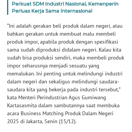
Perkuat SDM Industri Nasional, Kemenperin
Perluas Kerja Sama Internasional
KARIR
“Ini adalah gerakan beli produk dalam negeri, atau
DISCLAIMER
bahkan gerakan untuk membuat malu membeli
produk impor, apabila produk dengan spesifikasi
Wahana
sama sudah diproduksi didalam negeri. Kalau kita
News
Regional
sudah bisa produksi sendiri, maka membeli produk
impor seharusnya menjadi sesuatu yang
WN
memalukan. Ini penting untuk melindungi industri
SUMUT
dalam negeri dan sekaligus melindungi saudara-
saudara kita yang bekerja pada industri tersebut,”
WN
kata Menteri Perindustrian Agus Gumiwang
JAKARTA
Kartasasmita dalam sambutannya saat membuka
acara Business Matching Produk Dalam Negeri
WN
2025 di Jakarta, Senin (15/12).
JABAR