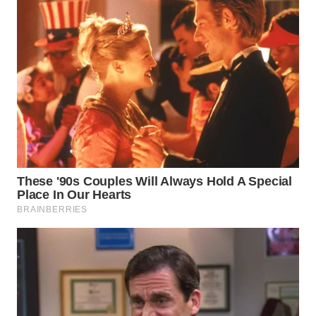
WN
INDRAMAYU
WN
KUNINGAN
WN
MAJALENGKA
WN
SUBANG
WN
SUKABUMI
WN
PURWAKARTA