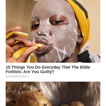
WAHANA
LISTRIK
WAHANA
TRAVEL
WAHANA
TV
WAHANANEWS
ID
WAHANANEWS
CO ID
WAHANANEWS
NET