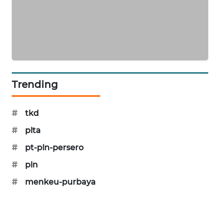
KARING
NEWS
JURNAL
MARITIM
HUMBANG
Trending
NEWS
#
tkd
GARONGGANG
NEWS
#
plta
#
pt-pln-persero
FISUELRI
ID
#
pln
#
menkeu-purbaya
ENERGI
NEWS