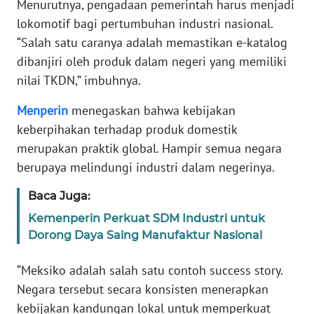
Menurutnya, pengadaan pemerintah harus menjadi
WN
lokomotif bagi pertumbuhan industri nasional.
BANTEN
“Salah satu caranya adalah memastikan e-katalog
dibanjiri oleh produk dalam negeri yang memiliki
WN
NTT
nilai TKDN,” imbuhnya.
Menperin
menegaskan bahwa kebijakan
WN
keberpihakan terhadap produk domestik
KEPRI
merupakan praktik global. Hampir semua negara
berupaya melindungi industri dalam negerinya.
WN
PAPUA
Baca Juga:
Kemenperin Perkuat SDM Industri untuk
WN
PAPUA
Dorong Daya Saing Manufaktur Nasional
BARAT
“Meksiko adalah salah satu contoh success story.
WN
Negara tersebut secara konsisten menerapkan
RIAU
kebijakan kandungan lokal untuk memperkuat