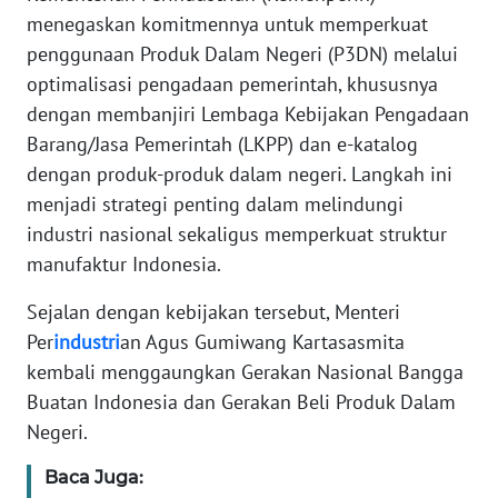
Informasi
menegaskan komitmennya untuk memperkuat
penggunaan Produk Dalam Negeri (P3DN) melalui
INDEKS
BERITA
optimalisasi pengadaan pemerintah, khususnya
dengan membanjiri Lembaga Kebijakan Pengadaan
KONTAK
Barang/Jasa Pemerintah (LKPP) dan e-katalog
KAMI
dengan produk-produk dalam negeri. Langkah ini
menjadi strategi penting dalam melindungi
INFO
industri nasional sekaligus memperkuat struktur
IKLAN
manufaktur Indonesia.
TENTANG
Sejalan dengan kebijakan tersebut, Menteri
KAMI
Per
industri
an Agus Gumiwang Kartasasmita
kembali menggaungkan Gerakan Nasional Bangga
PEDOMAN
Buatan Indonesia dan Gerakan Beli Produk Dalam
MEDIA
Negeri.
SIBER
Baca Juga:
REDAKSI