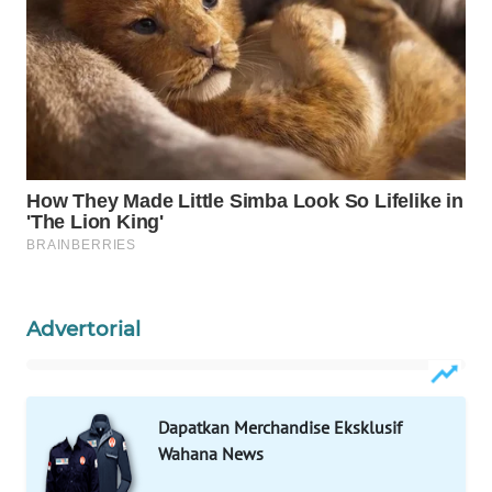
WAHANA
SPORT
WAHANA
UMKM
WAHANA
SELEB
WAHANA
PERSONA
Advertorial
WAHANA
OTOMOTIF
Dapatkan Merchandise Eksklusif
WAHANA
Wahana News
HEALTH