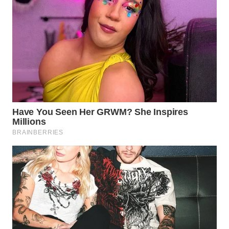
TAPANULI
TENGAH
WN DELI
SERDANG
WN
TEBING
TINGGI
WN
PAKPAK
WN
KARAWANG
WN
BEKASI