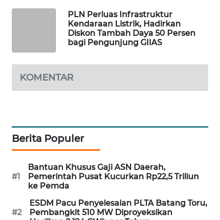
PORTAL
PLN Perluas Infrastruktur
KONSUMEN
Kendaraan Listrik, Hadirkan
Diskon Tambah Daya 50 Persen
bagi Pengunjung GIIAS
FORWAMKI
ALPERKLINAS
KOMENTAR
FORJASIDA
TAMBANG
NEWS
Berita Populer
SITUNGIR
Bantuan Khusus Gaji ASN Daerah,
NEWS
#1
Pemerintah Pusat Kucurkan Rp22,5 Triliun
ke Pemda
SIDIKALANG
ESDM Pacu Penyelesaian PLTA Batang Toru,
NEWS
#2
Pembangkit 510 MW Diproyeksikan