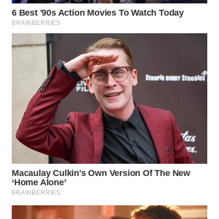
WN
SUMEDANG
WN
CIANJUR
WN
KEPULAUAN
SERIBU
WN
TANGERANG
WN
BINJAI
WN
CIREBON