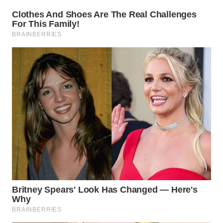
Wahana
Media
Group
WAHANA
NEWS
WAHANA
TANI
WAHANA
ADVOKAT
WAHANA
INFRASTRUKTUR
WAHANA
KONSUMEN