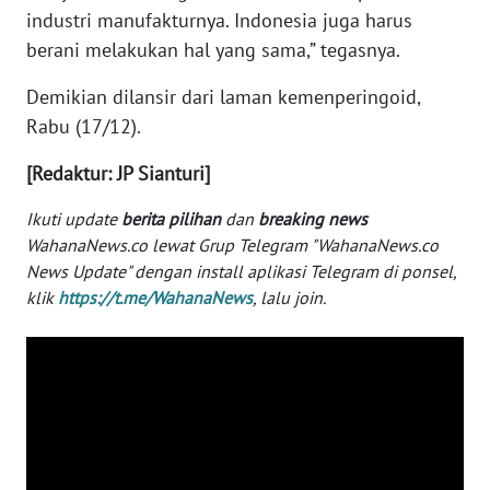
industri manufakturnya. Indonesia juga harus
WN
berani melakukan hal yang sama,” tegasnya.
SERAMBI
Demikian dilansir dari laman kemenperingoid,
WN
Rabu (17/12).
JAMBI
[Redaktur: JP Sianturi]
WN
Ikuti update
berita pilihan
dan
breaking news
SULTRA
WahanaNews.co lewat Grup Telegram "WahanaNews.co
News Update" dengan install aplikasi Telegram di ponsel,
WN
klik
https://t.me/WahanaNews
, lalu join.
NTB
WN
SULTENG
WN
SULBAR