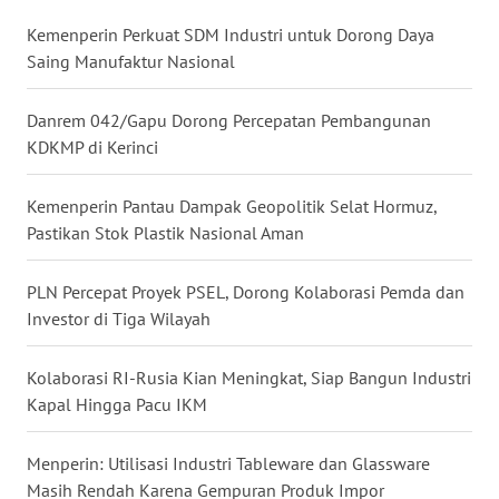
WN
Kemenperin Perkuat SDM Industri untuk Dorong Daya
NUSANTARA
Saing Manufaktur Nasional
WN
Danrem 042/Gapu Dorong Percepatan Pembangunan
JOGJA
KDKMP di Kerinci
WN
Kemenperin Pantau Dampak Geopolitik Selat Hormuz,
JATIM
Pastikan Stok Plastik Nasional Aman
WN
PLN Percepat Proyek PSEL, Dorong Kolaborasi Pemda dan
BALI
Investor di Tiga Wilayah
WN
Kolaborasi RI-Rusia Kian Meningkat, Siap Bangun Industri
KALBAR
Kapal Hingga Pacu IKM
WN
Menperin: Utilisasi Industri Tableware dan Glassware
KALTENG
Masih Rendah Karena Gempuran Produk Impor