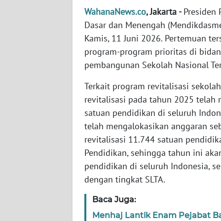
WahanaNews.co
, Jakarta -
Presiden
Dasar dan Menengah (Mendikdasmen)
WN
NTT
Kamis, 11 Juni 2026. Pertemuan te
program-program prioritas di bidan
WN
pembangunan Sekolah Nasional Teri
KEPRI
Terkait program revitalisasi sekol
WN
revitalisasi pada tahun 2025 tela
PAPUA
satuan pendidikan di seluruh Indo
telah mengalokasikan anggaran sebe
WN
revitalisasi 11.744 satuan pendid
PAPUA
Pendidikan, sehingga tahun ini aka
BARAT
pendidikan di seluruh Indonesia, 
dengan tingkat SLTA.
WN
RIAU
Baca Juga:
Menhaj Lantik Enam Pejabat Bar
WN