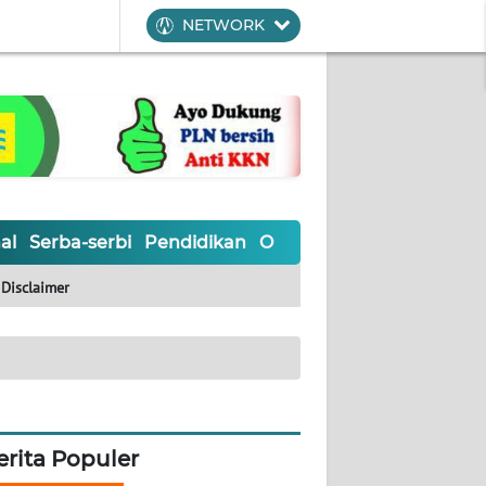
NETWORK
al
Serba-serbi
Pendidikan
Olahraga
Opini
Editoria
Disclaimer
erita Populer