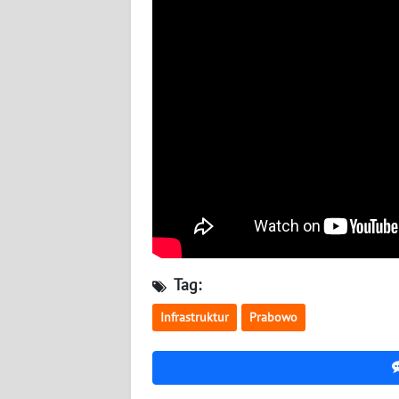
KALTARA
WN
KALSEL
WN
KALTIM
WN
SULSEL
WN
GORONTALO
Tag:
WN
Infrastruktur
Prabowo
SULUT
WN
MALUKU