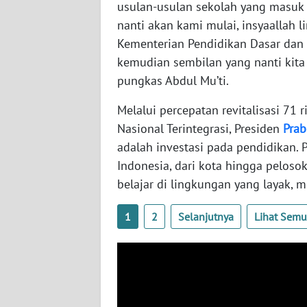
NUSANTARA
usulan-usulan sekolah yang masuk d
nanti akan kami mulai, insyaallah l
WN
Kementerian Pendidikan Dasar dan 
JOGJA
kemudian sembilan yang nanti kita 
pungkas Abdul Mu’ti.
WN
JATIM
Melalui percepatan revitalisasi 71
Nasional Terintegrasi, Presiden
Pra
WN
adalah investasi pada pendidikan.
BALI
Indonesia, dari kota hingga pelos
belajar di lingkungan yang layak, m
WN
KALBAR
1
2
Selanjutnya
Lihat Sem
WN
KALTENG
WN