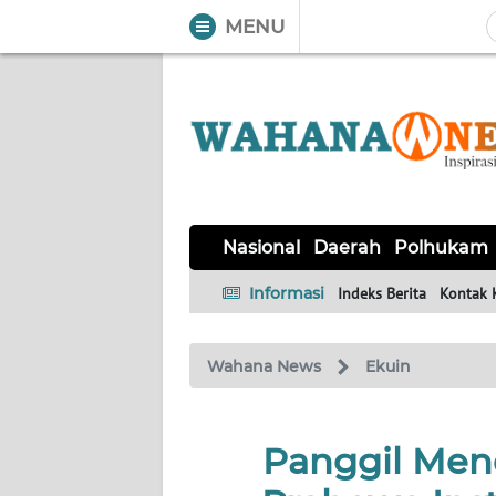
MENU
WAHANA
Tutup
TV
NASIONAL
DAERAH
POLHUKAM
KRIMINAL
EKUIN
SAINS-
KESEHATAN
INTERNASIONAL
Nasional
Daerah
Polhukam
TEKNO
Informasi
Indeks Berita
Kontak 
SERBA-
PENDIDIKAN
OLAHRAGA
OPINI
SERBI
Wahana News
Ekuin
EDITORIAL
Panggil Men
Informasi