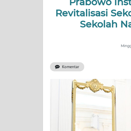
Prabowo Ins
INDEKS
BERITA
Revitalisasi S
Sekolah Na
KONTAK
KAMI
Mingg
INFO
IKLAN
Komentar
TENTANG
KAMI
PEDOMAN
MEDIA
SIBER
REDAKSI