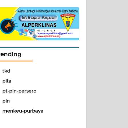
rending
tkd
plta
pt-pln-persero
pln
menkeu-purbaya