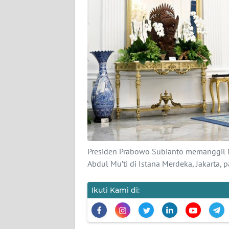
KARIR
DISCLAIMER
Wahana
News
Regional
WN
SUMUT
WN
Presiden Prabowo Subianto memanggil 
JAKARTA
Abdul Mu’ti di Istana Merdeka, Jakarta,
WN
JABAR
Ikuti Kami di:
WN
BANTEN