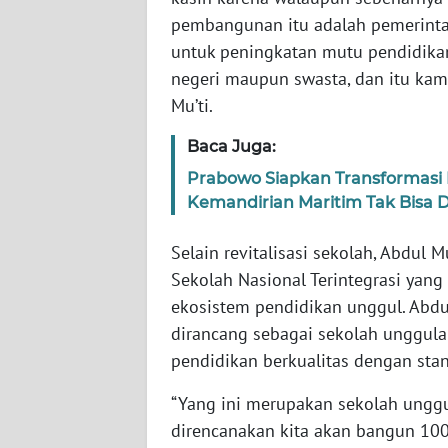
BABEL
pembangunan itu adalah pemerinta
untuk peningkatan mutu pendidikan,
WN
negeri maupun swasta, dan itu kami
SUMBAR
Mu’ti.
WN
Baca Juga:
SUMSEL
Prabowo Siapkan Transformasi 
Kemandirian Maritim Tak Bisa 
WN
BENGKULU
Selain revitalisasi sekolah, Abdul
Sekolah Nasional Terintegrasi ya
WN
ekosistem pendidikan unggul. Abdu
LAMPUNG
dirancang sebagai sekolah unggul
pendidikan berkualitas dengan stan
WN
JATENG
“Yang ini merupakan sekolah unggul
direncanakan kita akan bangun 100
WN