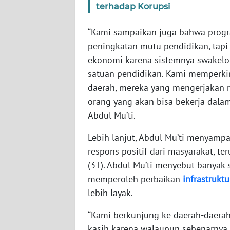
terhadap Korupsi
SERAMBI
“Kami sampaikan juga bahwa program
WN
peningkatan mutu pendidikan, tapi
JAMBI
ekonomi karena sistemnya swakel
WN
satuan pendidikan. Kami memperkir
SULTRA
daerah, mereka yang mengerjakan rev
orang yang akan bisa bekerja dalam
WN
Abdul Mu’ti.
NTB
Lebih lanjut, Abdul Mu’ti menyamp
WN
respons positif dari masyarakat, ter
SULTENG
(3T). Abdul Mu’ti menyebut banyak
memperoleh perbaikan
infrastruktu
WN
lebih layak.
SULBAR
“Kami berkunjung ke daerah-daerah
WN
kasih karena walaupun sebenarnya