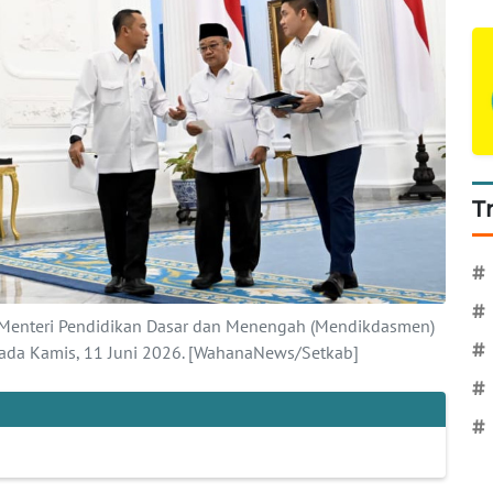
T
#
#
Menteri Pendidikan Dasar dan Menengah (Mendikdasmen)
#
 pada Kamis, 11 Juni 2026. [WahanaNews/Setkab]
#
#