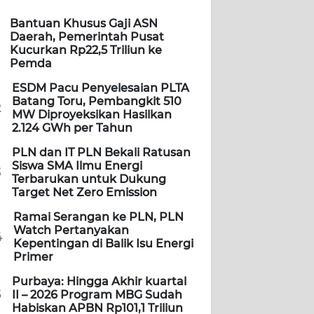
Bantuan Khusus Gaji ASN
Daerah, Pemerintah Pusat
Kucurkan Rp22,5 Triliun ke
Pemda
ESDM Pacu Penyelesaian PLTA
Batang Toru, Pembangkit 510
2
MW Diproyeksikan Hasilkan
2.124 GWh per Tahun
PLN dan IT PLN Bekali Ratusan
Siswa SMA Ilmu Energi
3
Terbarukan untuk Dukung
Target Net Zero Emission
Ramai Serangan ke PLN, PLN
Watch Pertanyakan
4
Kepentingan di Balik Isu Energi
Primer
Purbaya: Hingga Akhir kuartal
5
II – 2026 Program MBG Sudah
Habiskan APBN Rp101,1 Triliun