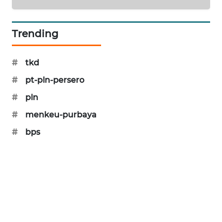
CILEUNGSI
NEWS
Trending
BERKAT
NEWS
#
tkd
BERAMPU
#
pt-pln-persero
NEWS
#
pln
ANUGERAH
#
menkeu-purbaya
NEWS
#
bps
AKHLAK
ID
PERAPKI
NEWS