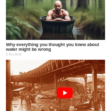
WAHANA
SPORT
WAHANA
UMKM
WAHANA
SELEB
WAHANA
PERSONA
WAHANA
OTOMOTIF
WAHANA
HEALTH