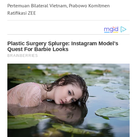
Pertemuan Bilateral Vietnam, Prabowo Komitmen
WN
MALUKU
Ratifikasi ZEE
WN
MALUT
WN
DAIRI
WN
DANAU
TOBA
WN
NIAS
WN
LANGKAT