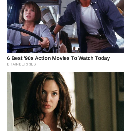
WN
BOGOR
WN
DEPOK
WN
TAPANULI
UTARA
WN
SAMOSIR
WN
PADANG
LAWAS