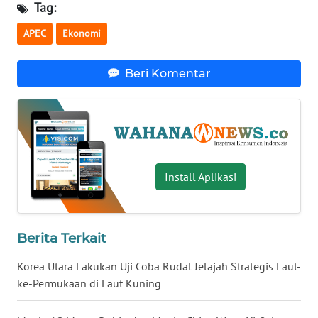
Tag:
WN
NUSANTARA
APEC
Ekonomi
WN
Beri Komentar
JOGJA
WN
JATIM
WN
Install Aplikasi
BALI
WN
Berita Terkait
KALBAR
Korea Utara Lakukan Uji Coba Rudal Jelajah Strategis Laut-
WN
ke-Permukaan di Laut Kuning
KALTENG