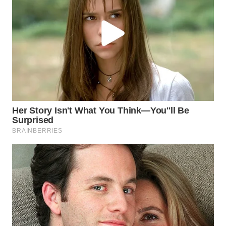
WN
PRIANGAN
TIMUR
WN
SEMARANG
WN
SOLO
WN
BOROBUDUR
WN
MADURA
WN
SURABAYA