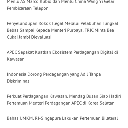
Menlu AS Marco Rubio dan Menlu China Wang Yi Gelar
WN
Pembicaraan Telepon
KALTARA
Penyelundupan Rokok Ilegal Melalui Pelabuhan Tungkal
WN
Bebas Sampai Kepada Menteri Purbaya, FRIC Minta Bea
KALSEL
Cukai Jambi Dievaluasi
WN
APEC Sepakat Kuatkan Ekosistem Perdagangan Digital di
KALTIM
Kawasan
WN
Indonesia Dorong Perdagangan yang Adil Tanpa
SULSEL
Diskriminasi
WN
Perkuat Perdagangan Kawasan, Mendag Busan Siap Hadiri
GORONTALO
Pertemuan Menteri Perdagangan APEC di Korea Selatan
WN
Bahas UMKM, RI-Singapura Lakukan Pertemuan Bilateral
SULUT