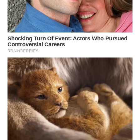
WN
NATUNA
WN
BINTAN
WN
MANDALIKA
WN
LIKUPANG
WN
LABUANBAJO
WN
BORNEO