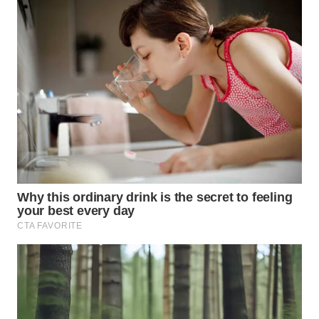
WAHANA
LISTRIK
WAHANA
TRAVEL
WAHANA
TV
WAHANANEWS
ID
WAHANANEWS
CO ID
WAHANANEWS
NET