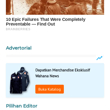
WAHANA
DESA
WISATA
LAPAK
WAHANA
Wahana
Advertorial
Network
KONSUMEN
LISTRIK
Dapatkan Merchandise Eksklusif
Wahana News
MASYARAKAT
KELISTRIKAN
Buka Katalog
WALINKI
Pilihan Editor
ID