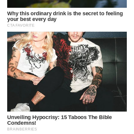
WN
TAPANULI
SELATAN
WN
TANJUNG
LESUNG
WN
KARO
WN
SIMALUNGUN
WN
LABUHANBATU
WN