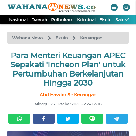
Nasional
Daerah
Polhukam
Kriminal
Ekuin
Sains-Te
WAHANA
Tutup
TV
Wahana News
Ekuin
Keuangan
NASIONAL
Para Menteri Keuangan APEC
Sepakati 'Incheon Plan' untuk
DAERAH
Pertumbuhan Berkelanjutan
Hingga 2030
POLHUKAM
Abd Hasyim S - Keuangan
Minggu, 26 Oktober 2025 - 23:41 WIB
KRIMINAL
EKUIN