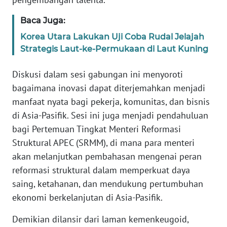
WN
Baca Juga:
SERAMBI
Korea Utara Lakukan Uji Coba Rudal Jelajah
Strategis Laut-ke-Permukaan di Laut Kuning
WN
JAMBI
Diskusi dalam sesi gabungan ini menyoroti
bagaimana inovasi dapat diterjemahkan menjadi
WN
manfaat nyata bagi pekerja, komunitas, dan bisnis
SULTRA
di Asia-Pasifik. Sesi ini juga menjadi pendahuluan
bagi Pertemuan Tingkat Menteri Reformasi
WN
NTB
Struktural APEC (SRMM), di mana para menteri
akan melanjutkan pembahasan mengenai peran
WN
reformasi struktural dalam memperkuat daya
SULTENG
saing, ketahanan, dan mendukung pertumbuhan
ekonomi berkelanjutan di Asia-Pasifik.
WN
SULBAR
Demikian dilansir dari laman kemenkeugoid,