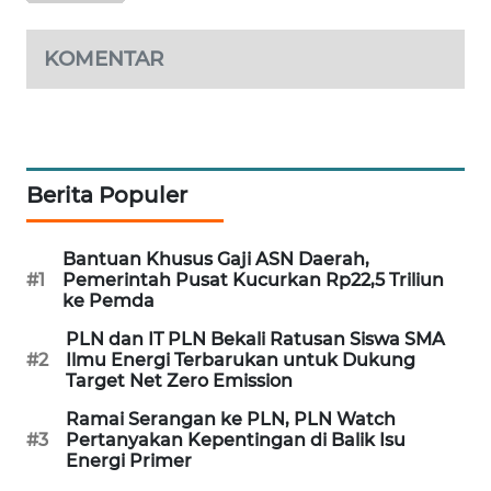
SIBARAGAS
NEWS
KOMENTAR
METRO
SIANTAR
NEWS
Berita Populer
METRO
MEDAN
Bantuan Khusus Gaji ASN Daerah,
NEWS
#1
Pemerintah Pusat Kucurkan Rp22,5 Triliun
ke Pemda
METRO
PLN dan IT PLN Bekali Ratusan Siswa SMA
JAKARTA
#2
Ilmu Energi Terbarukan untuk Dukung
NEWS
Target Net Zero Emission
Ramai Serangan ke PLN, PLN Watch
KRT
#3
Pertanyakan Kepentingan di Balik Isu
NEWS
Energi Primer