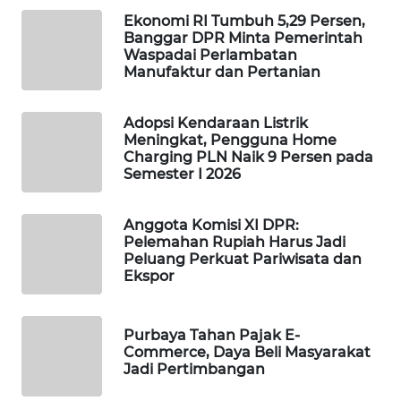
Ekonomi RI Tumbuh 5,29 Persen,
MAWAKA
Banggar DPR Minta Pemerintah
ID
Waspadai Perlambatan
Manufaktur dan Pertanian
MARTABAT
NET
Adopsi Kendaraan Listrik
Meningkat, Pengguna Home
Charging PLN Naik 9 Persen pada
PLN
Semester I 2026
WATCH
Anggota Komisi XI DPR:
MKLI
Pelemahan Rupiah Harus Jadi
Peluang Perkuat Pariwisata dan
Ekspor
LPKKI
LKKI
Purbaya Tahan Pajak E-
Commerce, Daya Beli Masyarakat
Jadi Pertimbangan
KOPEKLIN