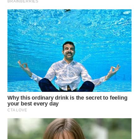
WN
INDRAMAYU
WN
KUNINGAN
WN
MAJALENGKA
WN
SUBANG
WN
SUKABUMI
WN
PURWAKARTA