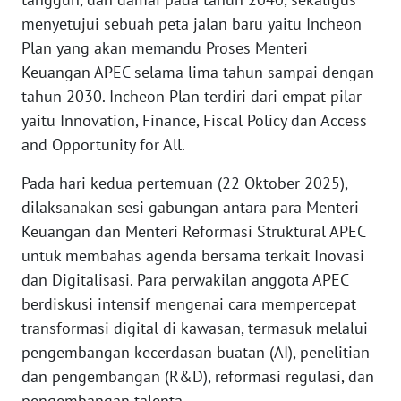
WN
menyetujui sebuah peta jalan baru yaitu Incheon
BANTEN
Plan yang akan memandu Proses Menteri
Keuangan APEC selama lima tahun sampai dengan
WN
tahun 2030. Incheon Plan terdiri dari empat pilar
NTT
yaitu Innovation, Finance, Fiscal Policy dan Access
and Opportunity for All.
WN
KEPRI
Pada hari kedua pertemuan (22 Oktober 2025),
dilaksanakan sesi gabungan antara para Menteri
WN
Keuangan dan Menteri Reformasi Struktural APEC
PAPUA
untuk membahas agenda bersama terkait Inovasi
dan Digitalisasi. Para perwakilan anggota APEC
WN
PAPUA
berdiskusi intensif mengenai cara mempercepat
BARAT
transformasi digital di kawasan, termasuk melalui
pengembangan kecerdasan buatan (AI), penelitian
WN
dan pengembangan (R&D), reformasi regulasi, dan
RIAU
pengembangan talenta.