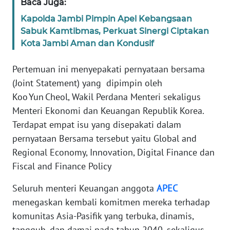
Baca Juga:
Kapolda Jambi Pimpin Apel Kebangsaan
KARIR
Sabuk Kamtibmas, Perkuat Sinergi Ciptakan
Kota Jambi Aman dan Kondusif
DISCLAIMER
Pertemuan ini menyepakati pernyataan bersama
Wahana
(Joint Statement) yang dipimpin oleh
News
Koo Yun Cheol, Wakil Perdana Menteri sekaligus
Regional
Menteri Ekonomi dan Keuangan Republik Korea.
Terdapat empat isu yang disepakati dalam
WN
SUMUT
pernyataan Bersama tersebut yaitu Global and
Regional Economy, Innovation, Digital Finance dan
WN
Fiscal and Finance Policy
JAKARTA
Seluruh menteri Keuangan anggota
APEC
WN
menegaskan kembali komitmen mereka terhadap
JABAR
komunitas Asia-Pasifik yang terbuka, dinamis,
tangguh, dan damai pada tahun 2040, sekaligus