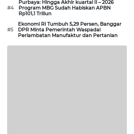
Purbaya: Hingga Akhir kuartal II – 2026
KARING
#4
Program MBG Sudah Habiskan APBN
NEWS
Rp101,1 Triliun
Ekonomi RI Tumbuh 5,29 Persen, Banggar
JURNAL
#5
DPR Minta Pemerintah Waspadai
MARITIM
Perlambatan Manufaktur dan Pertanian
HUMBANG
NEWS
GARONGGANG
NEWS
FISUELRI
ID
ENERGI
NEWS