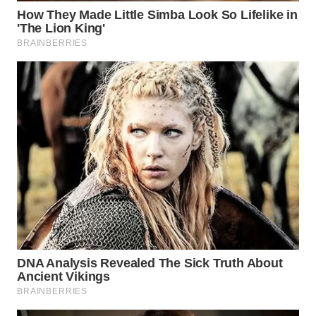
Wahana
Media
Group
WAHANA
NEWS
WAHANA
TANI
WAHANA
ADVOKAT
WAHANA
INFRASTRUKTUR
WAHANA
KONSUMEN