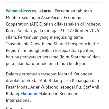
Informasi
WahanaNews.co
, Jakarta -
Pertemuan tahunan
INDEKS
Menteri Keuangan Asia-Pacific Economic
BERITA
Cooperation (APEC) telah dilaksanakan di Incheon,
Korea Selatan, pada tanggal 21- 22 Oktober 2025
KONTAK
KAMI
silam. Pertemuan yang mengusung tema
“Sustainable Growth and Shared Prosperity in the
INFO
Region” ini menghasilkan kesepakatan penting
IKLAN
berupa pernyataan bersama (Joint Statement) dan
peta jalan baru untuk lima tahun ke depan.
TENTANG
KAMI
Dalam pertemuan tersebut Menteri Keuangan
diwakili oleh Staf Ahli Bidang Jasa Keuangan dan
PEDOMAN
Pasar Modal, Arief Wibisono, sebagai Plt. Staf Ahli
MEDIA
Bidang
Ekonomi
Makro dan Keuangan
SIBER
Internasional.
REDAKSI