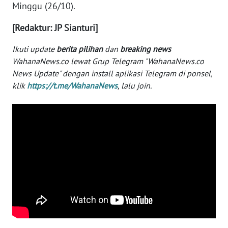
Minggu (26/10).
WN
BABEL
[Redaktur: JP Sianturi]
Ikuti update
berita pilihan
dan
breaking news
WN
WahanaNews.co lewat Grup Telegram "WahanaNews.co
SUMBAR
News Update" dengan install aplikasi Telegram di ponsel,
klik
https://t.me/WahanaNews
, lalu join.
WN
SUMSEL
WN
BENGKULU
WN
LAMPUNG
WN
JATENG