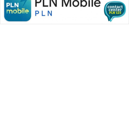
WAHANA MEDIA GROUP
|
|
|
WAHANA NEWS co
WAHANA TANI
WAHANA ADVOKAT
|
|
WAHANA INFRASTRUKTUR
WAHANA KONSUMEN
|
|
|
WAHANA LISTRIK
WAHANA TRAVEL
WAHANA TV
|
|
|
WAHANANEWS id
WAHANANEWS CO ID
WAHANANEWS NET
|
|
|
WAHANA SPORT ID
Wahana UMKM
Wahana Seleb