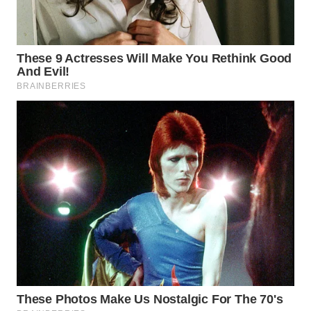
WN
SUMEDANG
WN
CIANJUR
WN
KEPULAUAN
SERIBU
WN
TANGERANG
WN
BINJAI
WN
CIREBON