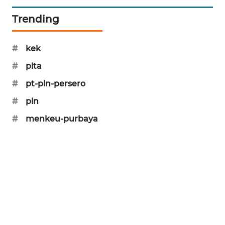
SIBARAGAS
Trending
NEWS
#
kek
METRO
SIANTAR
#
plta
NEWS
#
pt-pln-persero
METRO
#
pln
MEDAN
#
menkeu-purbaya
NEWS
METRO
JAKARTA
NEWS
KRT
NEWS