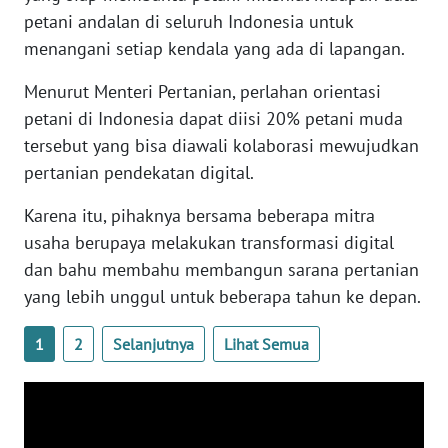
WN
petani andalan di seluruh Indonesia untuk
BANTEN
menangani setiap kendala yang ada di lapangan.
Menurut Menteri Pertanian, perlahan orientasi
WN
NTT
petani di Indonesia dapat diisi 20% petani muda
tersebut yang bisa diawali kolaborasi mewujudkan
WN
pertanian pendekatan digital.
KEPRI
Karena itu, pihaknya bersama beberapa mitra
WN
usaha berupaya melakukan transformasi digital
PAPUA
dan bahu membahu membangun sarana pertanian
yang lebih unggul untuk beberapa tahun ke depan.
WN
PAPUA
1
2
Selanjutnya
Lihat Semua
BARAT
WN
RIAU