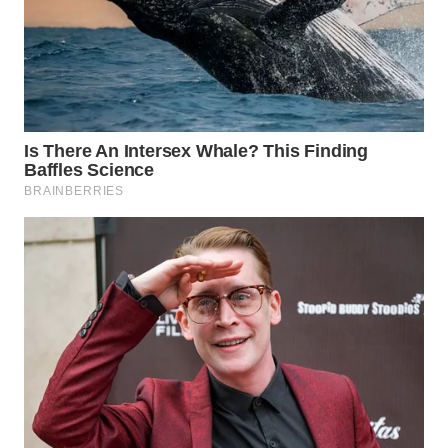
WN
KALTARA
WN
KALSEL
WN
KALTIM
WN
SULSEL
WN
GORONTALO
WN
SULUT