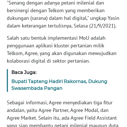
"Senang dengan adanya petani milenial dan
bersinergi dengan Telkom yang memberikan
KARIR
dukungan (sarana) dalam hal digital," ungkap Yasin
dalam keterangan tertulisnya, Selasa (21/9/2021).
DISCLAIMER
Salah satu bentuk implementasi MoU adalah
Wahana
penggunaan aplikasi kluster pertanian milik
News
Telkom, Agree, yang akan digunakan mewujudkan
Regional
kolaborasi digital di sektor pertanian.
WN
Baca Juga:
SUMUT
Bupati Tapteng Hadiri Rakornas, Dukung
Swasembada Pangan
WN
JAKARTA
Sebagai informasi, Agree menyediakan tiga fitur
andalan, yaitu Agree Partner, Agree Modal, dan
WN
JABAR
Agree Market. Selain itu, ada Agree Field Assistant
yang siap membantu petani milenial maupun duta