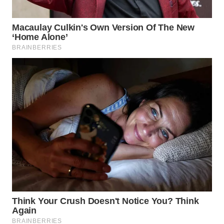
WN
MALUKU
WN
MALUT
WN
DAIRI
WN
DANAU
TOBA
WN
NIAS
WN
LANGKAT