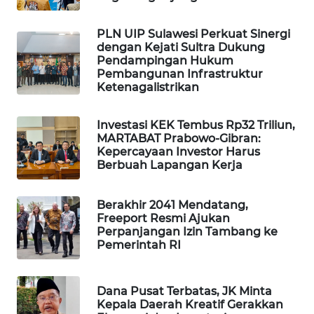
WAHANA
DESA
PLN UIP Sulawesi Perkuat Sinergi
WISATA
dengan Kejati Sultra Dukung
Pendampingan Hukum
Pembangunan Infrastruktur
LAPAK
Ketenagalistrikan
WAHANA
Investasi KEK Tembus Rp32 Triliun,
Wahana
MARTABAT Prabowo-Gibran:
Network
Kepercayaan Investor Harus
Berbuah Lapangan Kerja
KONSUMEN
LISTRIK
Berakhir 2041 Mendatang,
Freeport Resmi Ajukan
Perpanjangan Izin Tambang ke
MASYARAKAT
Pemerintah RI
KELISTRIKAN
WALINKI
Dana Pusat Terbatas, JK Minta
ID
Kepala Daerah Kreatif Gerakkan