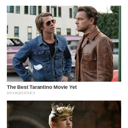
WN
TAPANULI
SELATAN
WN
TANJUNG
LESUNG
WN
KARO
WN
SIMALUNGUN
WN
LABUHANBATU
WN