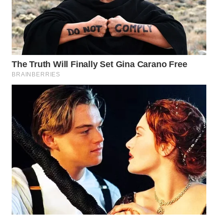
WN
PRIANGAN
TIMUR
WN
SEMARANG
WN
SOLO
WN
BOROBUDUR
WN
MADURA
WN
SURABAYA