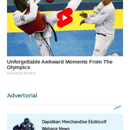
WAHANA
LISTRIK
WAHANA
TRAVEL
WAHANA
TV
WAHANANEWS
ID
WAHANANEWS
Advertorial
CO ID
WAHANANEWS
Dapatkan Merchandise Eksklusif
NET
Wahana News