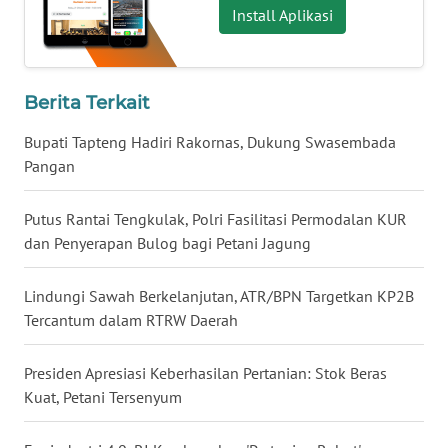
Install Aplikasi
WN
BABEL
Berita Terkait
WN
SUMBAR
Bupati Tapteng Hadiri Rakornas, Dukung Swasembada
Pangan
WN
SUMSEL
Putus Rantai Tengkulak, Polri Fasilitasi Permodalan KUR
dan Penyerapan Bulog bagi Petani Jagung
WN
BENGKULU
Lindungi Sawah Berkelanjutan, ATR/BPN Targetkan KP2B
Tercantum dalam RTRW Daerah
WN
LAMPUNG
Presiden Apresiasi Keberhasilan Pertanian: Stok Beras
Kuat, Petani Tersenyum
WN
JATENG