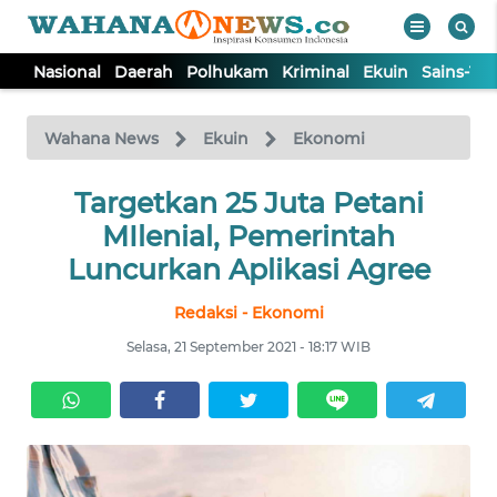
Nasional
Daerah
Polhukam
Kriminal
Ekuin
Sains-Te
WAHANA
Tutup
TV
Wahana News
Ekuin
Ekonomi
NASIONAL
Targetkan 25 Juta Petani
MIlenial, Pemerintah
DAERAH
Luncurkan Aplikasi Agree
Redaksi - Ekonomi
POLHUKAM
Selasa, 21 September 2021 - 18:17 WIB
KRIMINAL
EKUIN