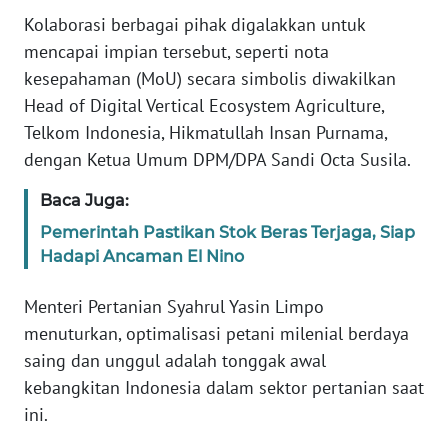
Informasi
Kolaborasi berbagai pihak digalakkan untuk
mencapai impian tersebut, seperti nota
INDEKS
BERITA
kesepahaman (MoU) secara simbolis diwakilkan
Head of Digital Vertical Ecosystem Agriculture,
KONTAK
Telkom Indonesia, Hikmatullah Insan Purnama,
KAMI
dengan Ketua Umum DPM/DPA Sandi Octa Susila.
INFO
Baca Juga:
IKLAN
Pemerintah Pastikan Stok Beras Terjaga, Siap
Hadapi Ancaman El Nino
TENTANG
KAMI
Menteri Pertanian Syahrul Yasin Limpo
menuturkan, optimalisasi petani milenial berdaya
PEDOMAN
saing dan unggul adalah tonggak awal
MEDIA
kebangkitan Indonesia dalam sektor pertanian saat
SIBER
ini.
REDAKSI