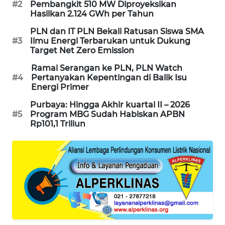
#2
Pembangkit 510 MW Diproyeksikan
PORTAL
Hasilkan 2.124 GWh per Tahun
KONSUMEN
PLN dan IT PLN Bekali Ratusan Siswa SMA
#3
Ilmu Energi Terbarukan untuk Dukung
FORWAMKI
Target Net Zero Emission
Ramai Serangan ke PLN, PLN Watch
ALPERKLINAS
#4
Pertanyakan Kepentingan di Balik Isu
Energi Primer
FORJASIDA
Purbaya: Hingga Akhir kuartal II – 2026
#5
Program MBG Sudah Habiskan APBN
Rp101,1 Triliun
TAMBANG
NEWS
SITUNGIR
NEWS
SIDIKALANG
NEWS