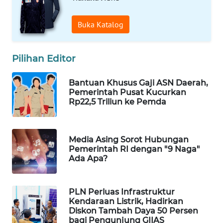
WAHANA
SPORT
Buka Katalog
WAHANA
Pilihan Editor
UMKM
Bantuan Khusus Gaji ASN Daerah,
WAHANA
Pemerintah Pusat Kucurkan
SELEB
Rp22,5 Triliun ke Pemda
WAHANA
PERSONA
Media Asing Sorot Hubungan
Pemerintah RI dengan "9 Naga"
Ada Apa?
WAHANA
OTOMOTIF
PLN Perluas Infrastruktur
WAHANA
Kendaraan Listrik, Hadirkan
HEALTH
Diskon Tambah Daya 50 Persen
bagi Pengunjung GIIAS