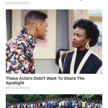
WN
SUMEDANG
WN
CIANJUR
WN
KEPULAUAN
SERIBU
WN
TANGERANG
WN
BINJAI
WN
CIREBON