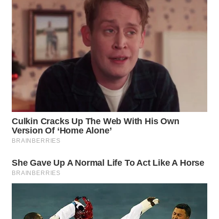
Wahana
Media
Group
WAHANA
NEWS
WAHANA
TANI
WAHANA
ADVOKAT
WAHANA
INFRASTRUKTUR
WAHANA
KONSUMEN