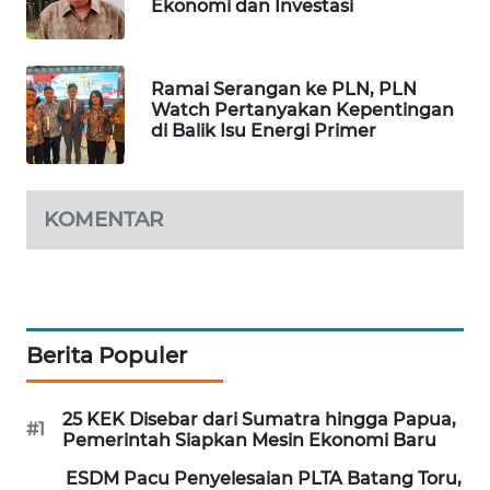
Ekonomi dan Investasi
MAWAKA
ID
Ramai Serangan ke PLN, PLN
Watch Pertanyakan Kepentingan
MARTABAT
di Balik Isu Energi Primer
NET
PLN
KOMENTAR
WATCH
MKLI
LPKKI
Berita Populer
LKKI
25 KEK Disebar dari Sumatra hingga Papua,
#1
Pemerintah Siapkan Mesin Ekonomi Baru
KOPEKLIN
ESDM Pacu Penyelesaian PLTA Batang Toru,