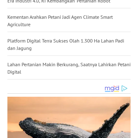
Era industri 4.0, RI Kembangkan 'Pertanian Robot'
WN
NUSANTARA
Kementan Arahkan Petani Jadi Agen Climate Smart
Agriculture
WN
JOGJA
Platform Digital Terra Sukses Olah 1.300 Ha Lahan Padi
dan Jagung
WN
JATIM
Lahan Pertanian Makin Berkurang, Saatnya Lahirkan Petani
Digital
WN
BALI
WN
KALBAR
WN
KALTENG