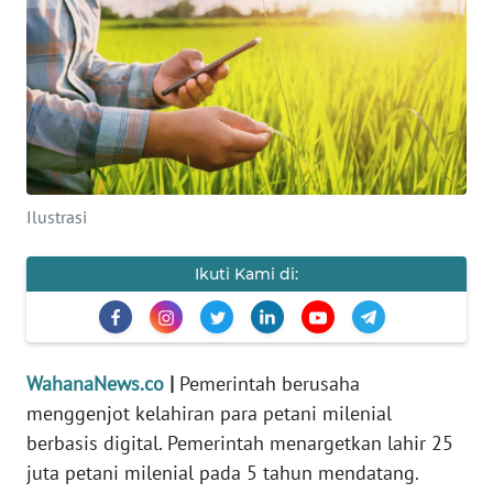
SAINS-TEKNO
KESEHATAN
INTERNASIONAL
SERBA-SERBI
Ilustrasi
PENDIDIKAN
Ikuti Kami di:
OLAHRAGA
OPINI
WahanaNews.co
|
Pemerintah berusaha
menggenjot kelahiran para petani milenial
berbasis digital. Pemerintah menargetkan lahir 25
EDITORIAL
juta petani milenial pada 5 tahun mendatang.