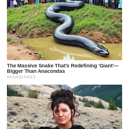
WN
INDRAMAYU
WN
KUNINGAN
WN
MAJALENGKA
WN
SUBANG
WN
SUKABUMI
WN
PURWAKARTA