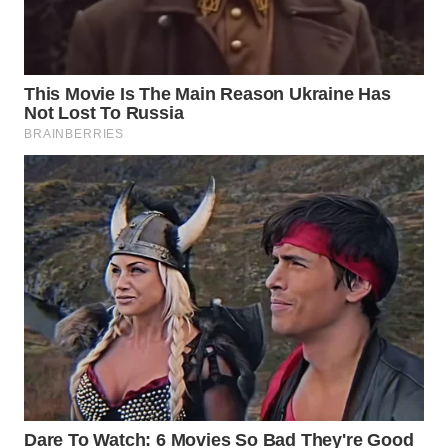
WN
BOGOR
WN
DEPOK
WN
TAPANULI
UTARA
WN
SAMOSIR
WN
PADANG
LAWAS