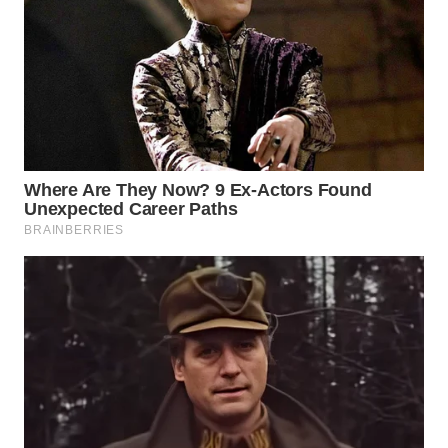
TAPANULI
TENGAH
WN DELI
SERDANG
WN
TEBING
TINGGI
WN
PAKPAK
WN
KARAWANG
WN
BEKASI