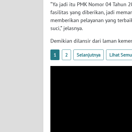
BABEL
“Ya jadi itu PMK Nomor 04 Tahun 
fasilitas yang diberikan, jadi mema
WN
memberikan pelayanan yang terbaik
SUMBAR
suci,” jelasnya.
Demikian dilansir dari laman kemen
WN
SUMSEL
1
2
Selanjutnya
Lihat Sem
WN
BENGKULU
WN
LAMPUNG
WN
JATENG
WN