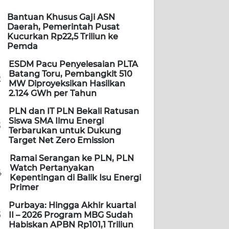
Bantuan Khusus Gaji ASN
Daerah, Pemerintah Pusat
Kucurkan Rp22,5 Triliun ke
Pemda
ESDM Pacu Penyelesaian PLTA
Batang Toru, Pembangkit 510
2
MW Diproyeksikan Hasilkan
2.124 GWh per Tahun
PLN dan IT PLN Bekali Ratusan
Siswa SMA Ilmu Energi
3
Terbarukan untuk Dukung
Target Net Zero Emission
Ramai Serangan ke PLN, PLN
Watch Pertanyakan
4
Kepentingan di Balik Isu Energi
Primer
Purbaya: Hingga Akhir kuartal
5
II – 2026 Program MBG Sudah
Habiskan APBN Rp101,1 Triliun