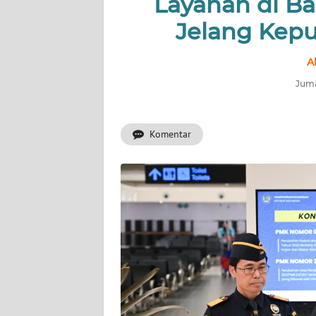
Layanan di B
INDEKS
BERITA
Jelang Kep
KONTAK
A
KAMI
Juma
INFO
IKLAN
Komentar
TENTANG
KAMI
PEDOMAN
MEDIA
SIBER
REDAKSI