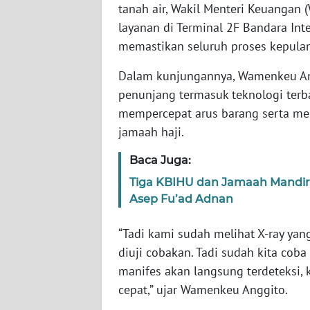
tanah air, Wakil Menteri Keuangan
layanan di Terminal 2F Bandara Int
WN
memastikan seluruh proses kepula
NTT
Dalam kunjungannya, Wamenkeu Ang
WN
penunjang termasuk teknologi terba
KEPRI
mempercepat arus barang serta m
jamaah haji.
WN
PAPUA
Baca Juga:
Tiga KBIHU dan Jamaah Mandiri 
WN
Asep Fu’ad Adnan
PAPUA
BARAT
“Tadi kami sudah melihat X-ray yan
diuji cobakan. Tadi sudah kita coba
WN
RIAU
manifes akan langsung terdeteksi
cepat,” ujar Wamenkeu Anggito.
WN