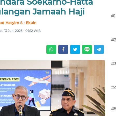
andara Soekarno-Hatta
ulangan Jamaah Haji
#1
bd Hasyim S - Ekuin
t, 13 Juni 2025 - 09:12 WIB
#
#
#
#