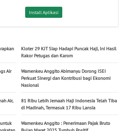
Install Aplikasi
arapkan
Kloter 29 KJT Siap Hadapi Puncak Haji, Ini Hasil
Rakor Petugas dan Karom
gs Air
Wamenkeu Anggito Abimanyu Dorong ISEI
Perkuat Sinergi dan Kontribusi bagi Ekonomi
Nasional
ah Air,
81 Ribu Lebih Jemaah Haji Indonesia Telah Tiba
di Madinah, Termasuk 17 Ribu Lansia
 untuk
Wamenkeu Anggito : Penerimaan Pajak Bruto
angkatan
Bulan Maret 2025 Tumbuh Positif