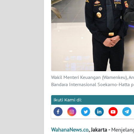
KARIR
DISCLAIMER
Wahana
News
Regional
WN
SUMUT
Wakil Menteri Keuangan (Wamenkeu), An
WN
Bandara Internasional Soekarno-Hatta 
JAKARTA
Ikuti Kami di:
WN
JABAR
WN
WahanaNews.co
, Jakarta -
Menjelang
BANTEN