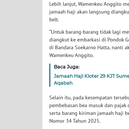
Lebih lanjut, Wamenkeu Anggito m
SERAMBI
jamaah haji akan langsung diangku
belt.
WN
JAMBI
“Untuk barang-barang tidak lagi me
diangkut ke embarkasi di Pondok Ge
WN
SULTRA
di Bandara Soekarno Hatta, nanti a
Wamenkeu Anggito.
WN
Baca Juga:
NTB
Jamaah Haji Kloter 29 KJT Sum
Aqabah
WN
SULTENG
Selain itu, pada kesempatan terse
WN
pembebasan bea masuk dan pajak d
SULBAR
serta barang kiriman jamaah haji
Nomor 34 Tahun 2025.
WN