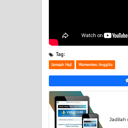
NUSANTARA
WN
JOGJA
WN
JATIM
Tag:
WN
Jamaah Haji
Wamenkeu Anggito
BALI
WN
KALBAR
WN
KALTENG
Jadilah
WN