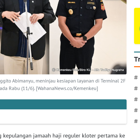
T
#
ggito Abimanyu, meninjau kesiapan layanan di Terminal 2F
pada Rabu (11/6). [WahanaNews.co/Kemenkeu]
#
#
#
#
 kepulangan jamaah haji reguler kloter pertama ke