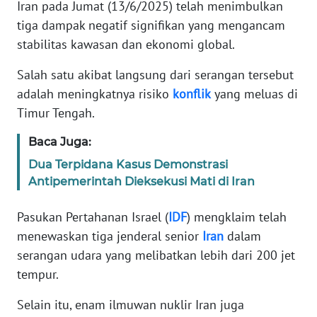
Informasi
Iran pada Jumat (13/6/2025) telah menimbulkan
tiga dampak negatif signifikan yang mengancam
INDEKS
stabilitas kawasan dan ekonomi global.
BERITA
Salah satu akibat langsung dari serangan tersebut
KONTAK
adalah meningkatnya risiko
konflik
yang meluas di
KAMI
Timur Tengah.
INFO
Baca Juga:
IKLAN
Dua Terpidana Kasus Demonstrasi
Antipemerintah Dieksekusi Mati di Iran
TENTANG
KAMI
Pasukan Pertahanan Israel (
IDF
) mengklaim telah
menewaskan tiga jenderal senior
Iran
dalam
PEDOMAN
serangan udara yang melibatkan lebih dari 200 jet
MEDIA
tempur.
SIBER
Selain itu, enam ilmuwan nuklir Iran juga
REDAKSI