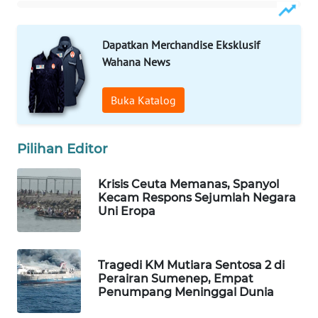
WAHANA
LISTRIK
Dapatkan Merchandise Eksklusif
Wahana News
WAHANA
TRAVEL
Buka Katalog
WAHANA
TV
Pilihan Editor
WAHANANEWS
Krisis Ceuta Memanas, Spanyol
ID
Kecam Respons Sejumlah Negara
Uni Eropa
WAHANANEWS
CO ID
Tragedi KM Mutiara Sentosa 2 di
Perairan Sumenep, Empat
WAHANANEWS
Penumpang Meninggal Dunia
NET