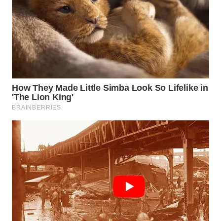
WN
TAPANULI
SELATAN
WN
TANJUNG
LESUNG
WN
KARO
WN
SIMALUNGUN
WN
LABUHANBATU
WN