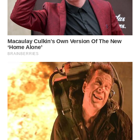
WN
BOGOR
WN
DEPOK
WN
TAPANULI
UTARA
WN
SAMOSIR
WN
PADANG
LAWAS