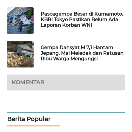
WAHANA
DESA
Pascagempa Besar di Kumamoto,
WISATA
KBRI Tokyo Pastikan Belum Ada
Laporan Korban WNI
LAPAK
WAHANA
Gempa Dahsyat M 7,1 Hantam
Jepang, Mal Meledak dan Ratusan
Wahana
Ribu Warga Mengungsi
Network
KONSUMEN
KOMENTAR
LISTRIK
MASYARAKAT
KELISTRIKAN
Berita Populer
WALINKI
ID