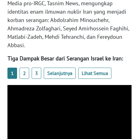
Media pro-IRGC, Tasnim News, mengungkap
WN
identitas enam ilmuwan nuklir Iran yang menjadi
BANTEN
korban serangan: Abdolrahim Minouchehr,
Ahmadreza Zolfaghari, Seyed Amirhossein Faghihi,
WN
NTT
Matlabi-Zadeh, Mehdi Tehranchi, dan Fereydoun
Abbasi.
WN
KEPRI
Tiga Dampak Besar dari Serangan Israel ke Iran:
1
2
3
Selanjutnya
Lihat Semua
WN
PAPUA
WN
PAPUA
BARAT
WN
RIAU