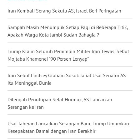
WN
Iran Kembali Serang Sekutu AS, Israel Beri Peringatan
BABEL
Sampah Masih Menumpuk Setiap Pagi di Beberapa Titik,
WN
Apakah Warga Kota Jambi Sudah Bahagia ?
SUMBAR
Trump Klaim Seluruh Pemimpin Militer Iran Tewas, Sebut
WN
Mojtaba Khamenei "90 Persen Lenyap"
SUMSEL
Iran Sebut Lindsey Graham Sosok Jahat Usai Senator AS
WN
Itu Meninggal Dunia
BENGKULU
Ditengah Penutupan Selat Hormuz, AS Lancarkan
WN
Serangan ke Iran
LAMPUNG
Usai Taheran Lancarkan Serangan Baru, Trump Umumkan
WN
Kesepakatan Damai dengan Iran Berakhir
JATENG