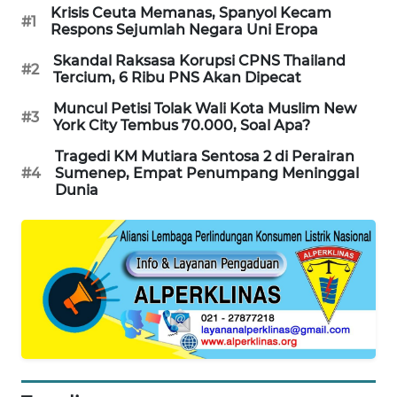
Krisis Ceuta Memanas, Spanyol Kecam
#1
Respons Sejumlah Negara Uni Eropa
MAWAKA
ID
Skandal Raksasa Korupsi CPNS Thailand
#2
Tercium, 6 Ribu PNS Akan Dipecat
MARTABAT
Muncul Petisi Tolak Wali Kota Muslim New
NET
#3
York City Tembus 70.000, Soal Apa?
Tragedi KM Mutiara Sentosa 2 di Perairan
PLN
#4
Sumenep, Empat Penumpang Meninggal
WATCH
Dunia
MKLI
LPKKI
LKKI
KOPEKLIN