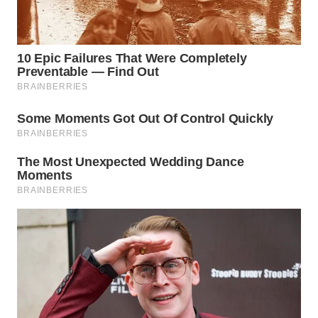
TAPANULI
TENGAH
WN DELI
SERDANG
WN
TEBING
TINGGI
WN
PAKPAK
WN
KARAWANG
WN
BEKASI