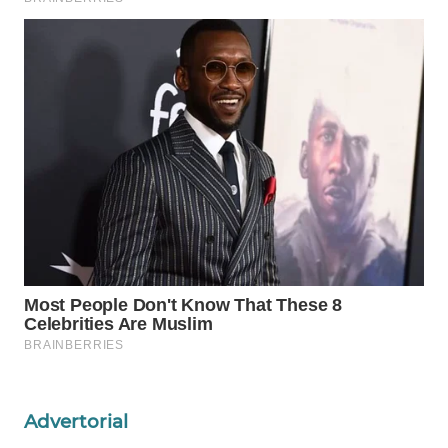
Wahana
Media
Group
WAHANA
NEWS
WAHANA
TANI
WAHANA
ADVOKAT
WAHANA
INFRASTRUKTUR
WAHANA
Advertorial
KONSUMEN