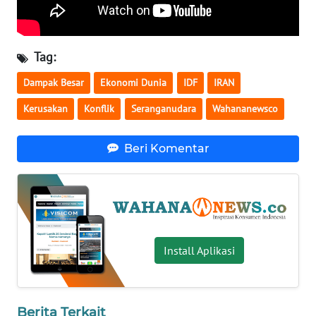
WN
SERAMBI
Tag:
WN
Dampak Besar
Ekonomi Dunia
IDF
IRAN
JAMBI
Kerusakan
Konflik
Seranganudara
Wahananewsco
WN
SULTRA
Beri Komentar
WN
NTB
WN
SULTENG
Install Aplikasi
WN
SULBAR
Berita Terkait