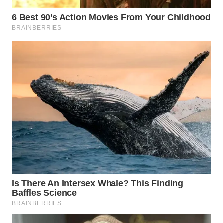
WN
SUMEDANG
WN
CIANJUR
WN
KEPULAUAN
SERIBU
WN
TANGERANG
WN
BINJAI
WN
CIREBON