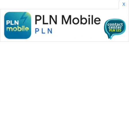
X
WAHANA MEDIA GROUP
|
|
|
WAHANA NEWS co
WAHANA TANI
WAHANA ADVOKAT
|
|
WAHANA INFRASTRUKTUR
WAHANA KONSUMEN