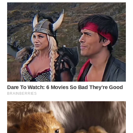
WN
MALUKU
WN
MALUT
WN
DAIRI
WN
DANAU
TOBA
WN
NIAS
WN
LANGKAT