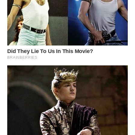
WN
PRIANGAN
TIMUR
WN
SEMARANG
WN
SOLO
WN
BOROBUDUR
WN
MADURA
WN
SURABAYA