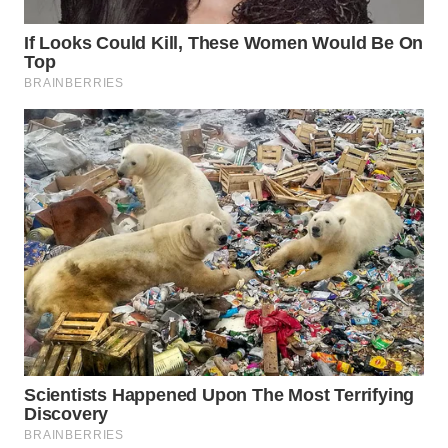
WN
KALTARA
WN
KALSEL
WN
KALTIM
WN
SULSEL
WN
GORONTALO
WN
SULUT