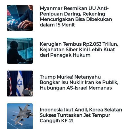
WAHANA
Myanmar Resmikan UU Anti-
SPORT
Penipuan Daring, Rekening
Mencurigakan Bisa Dibekukan
dalam 15 Menit
WAHANA
UMKM
Kerugian Tembus Rp2.053 Triliun,
Kejahatan Siber Kini Lebih Kuat
WAHANA
dari Penegak Hukum
SELEB
WAHANA
Trump Murka! Netanyahu
PERSONA
Bongkar Isu Nuklir Iran ke Publik,
Hubungan AS-Israel Memanas
WAHANA
OTOMOTIF
Indonesia Ikut Andil, Korea Selatan
WAHANA
Sukses Tuntaskan Jet Tempur
HEALTH
Canggih KF-21