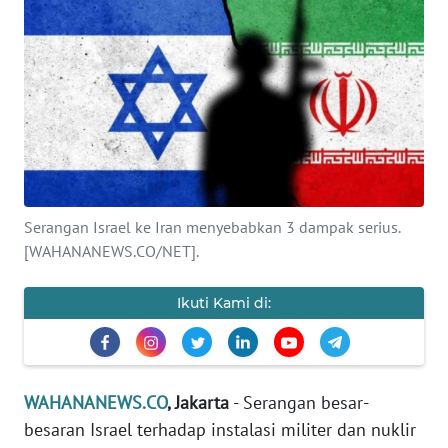
SAINS-TEKNO
KESEHATAN
INTERNASIONAL
SERBA-SERBI
Serangan Israel ke Iran menyebabkan 3 dampak serius.
PENDIDIKAN
[WAHANANEWS.CO/NET].
OLAHRAGA
Ikuti Kami di:
OPINI
WAHANANEWS.CO
, Jakarta
- Serangan besar-
EDITORIAL
besaran Israel terhadap instalasi militer dan nuklir