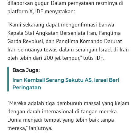
dilaporkan gugur. Dalam pernyataan resminya di
platform X, IDF menyatakan:
KARIR
"Kami sekarang dapat mengonfirmasi bahwa
DISCLAIMER
Kepala Staf Angkatan Bersenjata Iran, Panglima
Garda Revolusi, dan Panglima Komando Darurat
Wahana
Iran semuanya tewas dalam serangan Israel di Iran
News
oleh lebih dari 200 jet tempur," tulis IDF.
Regional
Baca Juga:
WN
Iran Kembali Serang Sekutu AS, Israel Beri
SUMUT
Peringatan
WN
"Mereka adalah tiga pembunuh massal yang kejam
JAKARTA
dengan darah internasional di tangan mereka.
Dunia menjadi tempat yang lebih baik tanpa
WN
JABAR
mereka," lanjutnya.