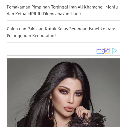
Pemakaman Pimpinan Tertinggi Iran Ali Khamenei, Menlu
WN
NUSANTARA
dan Ketua MPR RI Direncanakan Hadir
WN
China dan Pakistan Kutuk Keras Serangan Israel ke Iran:
JOGJA
Pelanggaran Kedaulatan!
WN
JATIM
WN
BALI
WN
KALBAR
WN
KALTENG