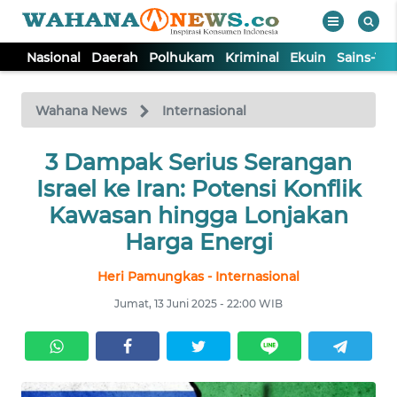
Nasional
Daerah
Polhukam
Kriminal
Ekuin
Sains-Te
WAHANA
Tutup
TV
Wahana News
Internasional
NASIONAL
3 Dampak Serius Serangan
Israel ke Iran: Potensi Konflik
DAERAH
Kawasan hingga Lonjakan
Harga Energi
POLHUKAM
Heri Pamungkas - Internasional
Jumat, 13 Juni 2025 - 22:00 WIB
KRIMINAL
EKUIN