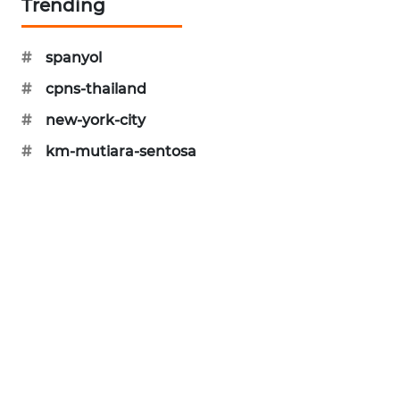
Trending
PORTAL
KONSUMEN
#
spanyol
FORWAMKI
#
cpns-thailand
#
new-york-city
ALPERKLINAS
#
km-mutiara-sentosa
FORJASIDA
TAMBANG
NEWS
SITUNGIR
NEWS
SIDIKALANG
NEWS