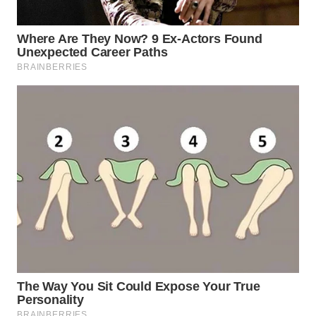
WN
NATUNA
WN
BINTAN
WN
MANDALIKA
WN
LIKUPANG
WN
LABUANBAJO
WN
BORNEO