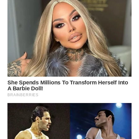
WN
INDRAMAYU
WN
KUNINGAN
WN
MAJALENGKA
WN
SUBANG
WN
SUKABUMI
WN
PURWAKARTA