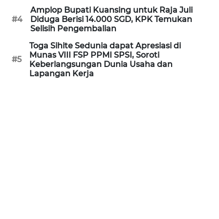
Amplop Bupati Kuansing untuk Raja Juli
WN
#4
Diduga Berisi 14.000 SGD, KPK Temukan
KALTARA
Selisih Pengembalian
Toga Sihite Sedunia dapat Apresiasi di
WN
Munas VIII FSP PPMI SPSI, Soroti
KALSEL
#5
Keberlangsungan Dunia Usaha dan
Lapangan Kerja
WN
KALTIM
WN
SULSEL
WN
GORONTALO
WN
SULUT