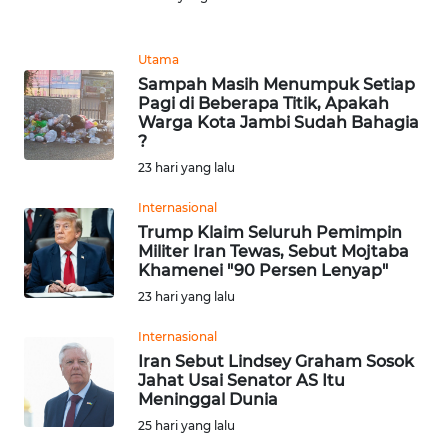
Informasi
INDEKS
Utama
BERITA
Sampah Masih Menumpuk Setiap
Pagi di Beberapa Titik, Apakah
Warga Kota Jambi Sudah Bahagia
KONTAK
?
KAMI
23 hari yang lalu
INFO
Internasional
IKLAN
Trump Klaim Seluruh Pemimpin
Militer Iran Tewas, Sebut Mojtaba
Khamenei "90 Persen Lenyap"
TENTANG
KAMI
23 hari yang lalu
Internasional
PEDOMAN
Iran Sebut Lindsey Graham Sosok
MEDIA
Jahat Usai Senator AS Itu
SIBER
Meninggal Dunia
25 hari yang lalu
REDAKSI