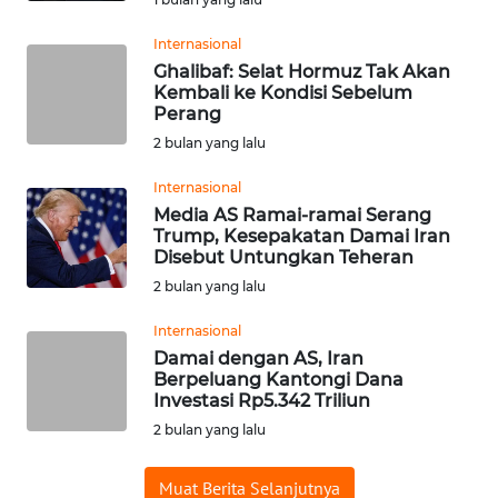
WN
Internasional
BABEL
Ghalibaf: Selat Hormuz Tak Akan
Kembali ke Kondisi Sebelum
Perang
WN
SUMBAR
2 bulan yang lalu
Internasional
WN
Media AS Ramai-ramai Serang
SUMSEL
Trump, Kesepakatan Damai Iran
Disebut Untungkan Teheran
WN
2 bulan yang lalu
BENGKULU
Internasional
Damai dengan AS, Iran
WN
Berpeluang Kantongi Dana
LAMPUNG
Investasi Rp5.342 Triliun
2 bulan yang lalu
WN
JATENG
Muat Berita Selanjutnya