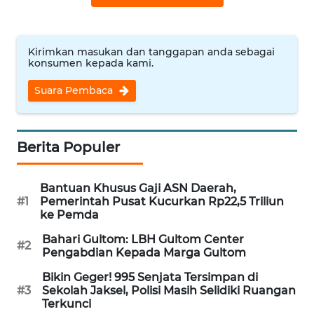
WN
NUSANTARA
Kirimkan masukan dan tanggapan anda sebagai
konsumen kepada kami.
WN
JOGJA
Suara Pembaca
WN
JATIM
Berita Populer
WN
Bantuan Khusus Gaji ASN Daerah,
BALI
#1
Pemerintah Pusat Kucurkan Rp22,5 Triliun
ke Pemda
WN
Bahari Gultom: LBH Gultom Center
KALBAR
#2
Pengabdian Kepada Marga Gultom
Bikin Geger! 995 Senjata Tersimpan di
WN
#3
Sekolah Jaksel, Polisi Masih Selidiki Ruangan
KALTENG
Terkunci