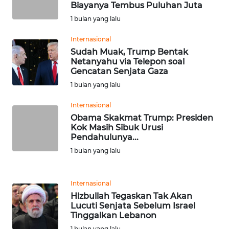
Biayanya Tembus Puluhan Juta
WN
1 bulan yang lalu
SERAMBI
Internasional
Sudah Muak, Trump Bentak
WN
Netanyahu via Telepon soal
JAMBI
Gencatan Senjata Gaza
1 bulan yang lalu
WN
SULTRA
Internasional
Obama Skakmat Trump: Presiden
Kok Masih Sibuk Urusi
WN
Pendahulunya...
NTB
1 bulan yang lalu
WN
SULTENG
Internasional
Hizbullah Tegaskan Tak Akan
Lucuti Senjata Sebelum Israel
WN
Tinggalkan Lebanon
SULBAR
1 bulan yang lalu