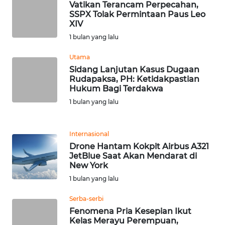
Vatikan Terancam Perpecahan,
WN
SSPX Tolak Permintaan Paus Leo
BANTEN
XIV
1 bulan yang lalu
WN
NTT
Utama
Sidang Lanjutan Kasus Dugaan
Rudapaksa, PH: Ketidakpastian
WN
Hukum Bagi Terdakwa
KEPRI
1 bulan yang lalu
WN
PAPUA
Internasional
Drone Hantam Kokpit Airbus A321
JetBlue Saat Akan Mendarat di
WN
New York
PAPUA
BARAT
1 bulan yang lalu
Serba-serbi
WN
Fenomena Pria Kesepian Ikut
RIAU
Kelas Merayu Perempuan,