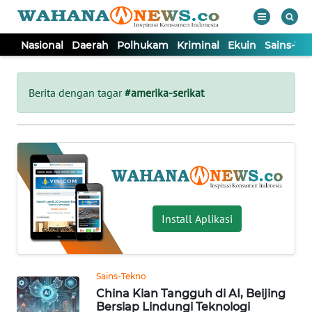
Nasional
Daerah
Polhukam
Kriminal
Ekuin
Sains-Te
WAHANA
Tutup
TV
Berita dengan tagar
#amerika-serikat
NASIONAL
DAERAH
POLHUKAM
Install Aplikasi
KRIMINAL
Sains-Tekno
EKUIN
China Kian Tangguh di AI, Beijing
Bersiap Lindungi Teknologi