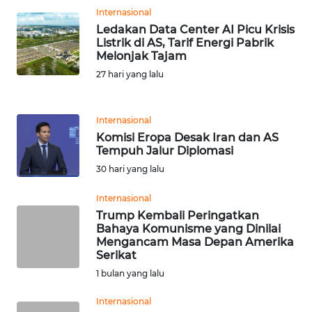
Internasional
Ledakan Data Center AI Picu Krisis
KARIR
Listrik di AS, Tarif Energi Pabrik
Melonjak Tajam
DISCLAIMER
27 hari yang lalu
Wahana
News
Internasional
Regional
Komisi Eropa Desak Iran dan AS
Tempuh Jalur Diplomasi
WN
30 hari yang lalu
SUMUT
Internasional
Trump Kembali Peringatkan
WN
Bahaya Komunisme yang Dinilai
JAKARTA
Mengancam Masa Depan Amerika
Serikat
WN
1 bulan yang lalu
JABAR
Internasional