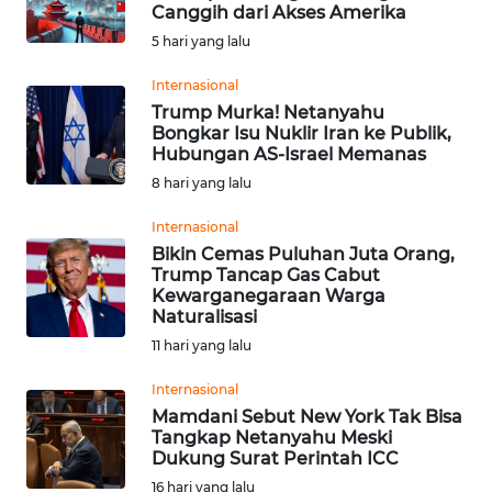
SAINS-TEKNO
Canggih dari Akses Amerika
5 hari yang lalu
KESEHATAN
Internasional
Trump Murka! Netanyahu
Bongkar Isu Nuklir Iran ke Publik,
INTERNASIONAL
Hubungan AS-Israel Memanas
8 hari yang lalu
SERBA-SERBI
Internasional
Bikin Cemas Puluhan Juta Orang,
PENDIDIKAN
Trump Tancap Gas Cabut
Kewarganegaraan Warga
Naturalisasi
OLAHRAGA
11 hari yang lalu
OPINI
Internasional
Mamdani Sebut New York Tak Bisa
Tangkap Netanyahu Meski
EDITORIAL
Dukung Surat Perintah ICC
16 hari yang lalu