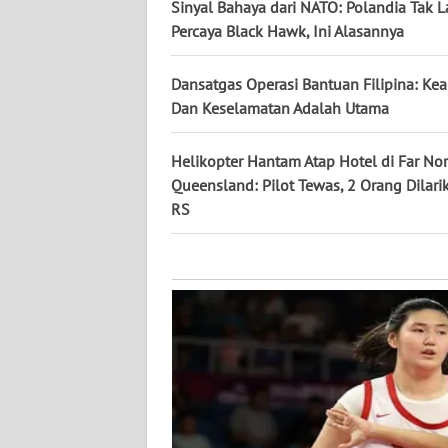
KALTARA
Sinyal Bahaya dari NATO: Polandia Tak L
Percaya Black Hawk, Ini Alasannya
WN
KALSEL
Dansatgas Operasi Bantuan Filipina: K
Dan Keselamatan Adalah Utama
WN
KALTIM
Helikopter Hantam Atap Hotel di Far Nor
Queensland: Pilot Tewas, 2 Orang Dilari
WN
RS
SULSEL
WN
GORONTALO
WN
SULUT
WN
MALUKU