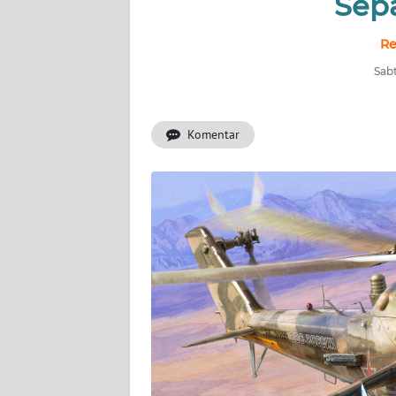
Sep
INDEKS
BERITA
Re
Sabt
KONTAK
KAMI
Komentar
INFO
IKLAN
TENTANG
KAMI
PEDOMAN
MEDIA
SIBER
REDAKSI