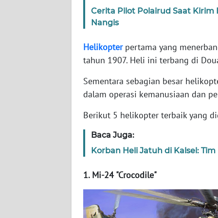
Cerita Pilot Polairud Saat Kiri
Nangis
WN
NTT
Helikopter
pertama yang menerbang
tahun 1907. Heli ini terbang di Do
WN
KEPRI
Sementara sebagian besar helikopt
dalam operasi kemanusiaan dan pe
WN
PAPUA
Berikut 5 helikopter terbaik yang d
WN
Baca Juga:
PAPUA
Korban Heli Jatuh di Kalsel: T
BARAT
1. Mi-24 "Crocodile"
WN
RIAU
WN