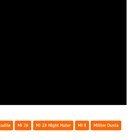
codile
Mi 26
Mi 28 Night Huter
MI 8
Militer Dunia