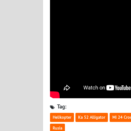
BABEL
WN
SUMBAR
WN
SUMSEL
WN
BENGKULU
WN
LAMPUNG
WN
Tag:
JATENG
Helikopter
Ka 52 Alligator
Mi 24 Cro
WN
Rusia