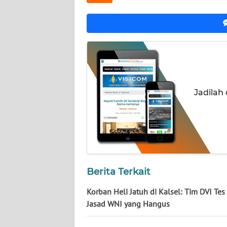
NUSANTARA
WN
JOGJA
WN
JATIM
Jadilah
WN
BALI
WN
KALBAR
Berita Terkait
WN
KALTENG
Korban Heli Jatuh di Kalsel: Tim DVI Te
Jasad WNI yang Hangus
WN