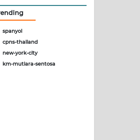
rending
spanyol
cpns-thailand
new-york-city
km-mutiara-sentosa