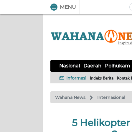
MENU
WAHANA
Tutup
TV
NASIONAL
DAERAH
POLHUKAM
KRIMINAL
EKUIN
SAINS-
KESEHATAN
INTERNASIONAL
Nasional
Daerah
Polhukam
TEKNO
Informasi
Indeks Berita
Kontak 
SERBA-
PENDIDIKAN
OLAHRAGA
OPINI
SERBI
Wahana News
Internasional
EDITORIAL
5 Helikopter
Informasi