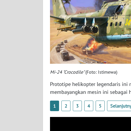
SERAMBI
WN
JAMBI
WN
SULTRA
WN
NTB
Mi-24 "Crocodile"
(Foto: Istimewa)
Prototipe helikopter legendaris in
WN
SULTENG
membayangkan mesin ini sebagai hib
1
2
3
4
5
Selanjutn
WN
SULBAR
WN