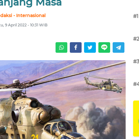
anjang Masa
daksi - Internasional
#1
u, 9 April 2022 - 10:31 WIB
#
#
#