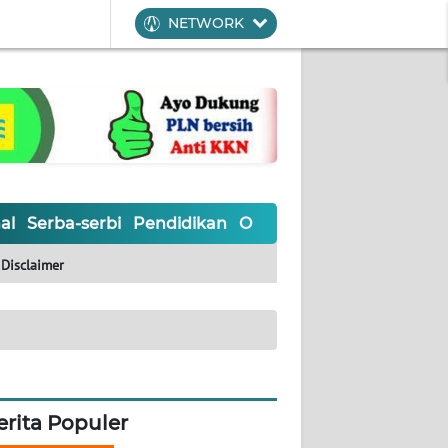
NETWORK
al
Serba-serbi
Pendidikan
Olahraga
Opini
Editoria
Disclaimer
erita Populer