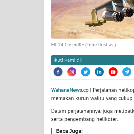
KARIR
DISCLAIMER
Wahana
News
Mi-24 Crocodile (Foto: Ilustrasi)
Regional
Ikuti Kami di:
WN
SUMUT
WN
JAKARTA
WahanaNews.co
|
Perjalanan heliko
memakan kurun waktu yang cukup 
WN
Dalam perjalanannya, juga meliba
JABAR
serta pengembang helikoter.
WN
Baca Juga:
BANTEN