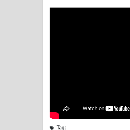
BABEL
WN
SUMBAR
WN
SUMSEL
WN
BENGKULU
WN
LAMPUNG
WN
JATENG
WN
Tag: