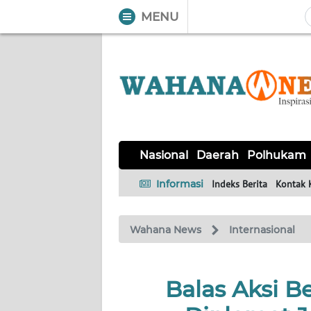
MENU
WAHANA
Tutup
TV
NASIONAL
DAERAH
POLHUKAM
KRIMINAL
EKUIN
SAINS-
KESEHATAN
INTERNASIONAL
Nasional
Daerah
Polhukam
TEKNO
Informasi
Indeks Berita
Kontak 
SERBA-
PENDIDIKAN
OLAHRAGA
OPINI
SERBI
Wahana News
Internasional
EDITORIAL
Balas Aksi Be
Informasi