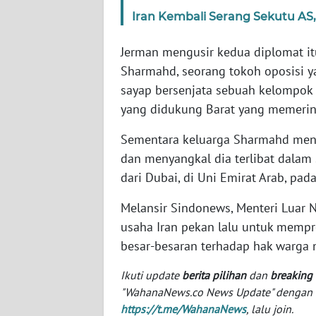
SERAMBI
Iran Kembali Serang Sekutu AS, 
WN
Jerman mengusir kedua diplomat it
JAMBI
Sharmahd, seorang tokoh oposisi 
sayap bersenjata sebuah kelompo
WN
yang didukung Barat yang memerint
SULTRA
Sementara keluarga Sharmahd menga
WN
dan menyangkal dia terlibat dalam
NTB
dari Dubai, di Uni Emirat Arab, pad
WN
Melansir Sindonews, Menteri Luar
SULTENG
usaha Iran pekan lalu untuk mempr
besar-besaran terhadap hak warga 
WN
SULBAR
Ikuti update
berita pilihan
dan
breaking
"WahanaNews.co News Update" dengan ins
WN
https://t.me/WahanaNews
, lalu join.