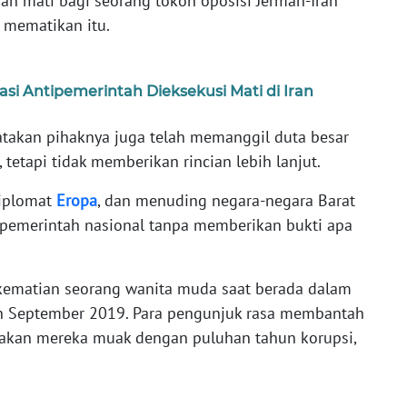
 mati bagi seorang tokoh oposisi Jerman-Iran
 mematikan itu.
i Antipemerintah Dieksekusi Mati di Iran
atakan pihaknya juga telah memanggil duta besar
 tetapi tidak memberikan rincian lebih lanjut.
diplomat
Eropa
, dan menuding negara-negara Barat
ti-pemerintah nasional tanpa memberikan bukti apa
h kematian seorang wanita muda saat berada dalam
lan September 2019. Para pengunjuk rasa membantah
akan mereka muak dengan puluhan tahun korupsi,