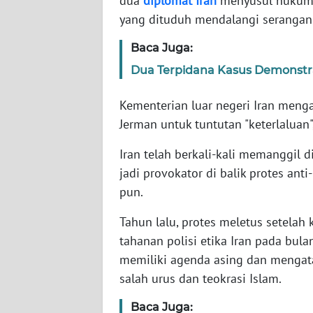
dua
diplomat
Iran
menyusul hukuman
yang dituduh mendalangi serangan
WN
Baca Juga:
NTT
Dua Terpidana Kasus Demonstras
WN
KEPRI
Kementerian luar negeri Iran meng
Jerman untuk tuntutan "keterlaluan",
WN
Iran telah berkali-kali memanggil 
PAPUA
jadi provokator di balik protes an
WN
pun.
PAPUA
BARAT
Tahun lalu, protes meletus setela
tahanan polisi etika Iran pada bu
WN
memiliki agenda asing dan mengat
RIAU
salah urus dan teokrasi Islam.
Baca Juga:
WN