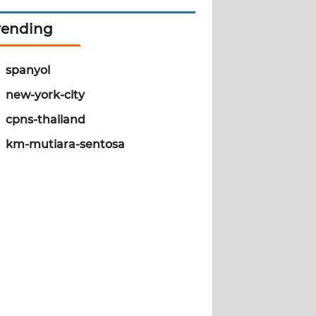
rending
spanyol
new-york-city
cpns-thailand
km-mutiara-sentosa