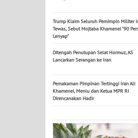
KALTARA
WN
Trump Klaim Seluruh Pemimpin Militer I
KALSEL
Tewas, Sebut Mojtaba Khamenei "90 Per
Lenyap"
WN
KALTIM
Ditengah Penutupan Selat Hormuz, AS
Lancarkan Serangan ke Iran
WN
SULSEL
Pemakaman Pimpinan Tertinggi Iran Ali
WN
Khamenei, Menlu dan Ketua MPR RI
GORONTALO
Direncanakan Hadir
WN
SULUT
WN
MALUKU