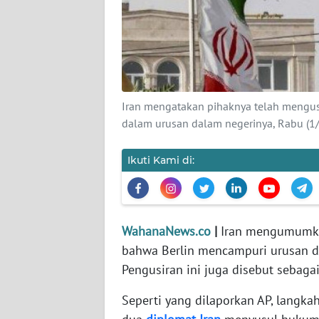
KARIR
DISCLAIMER
Wahana
News
Iran mengatakan pihaknya telah mengus
Regional
dalam urusan dalam negerinya, Rabu (1/3/
WN
SUMUT
Ikuti Kami di:
WN
JAKARTA
WahanaNews.co
|
Iran mengumumka
bahwa Berlin mencampuri urusan da
WN
JABAR
Pengusiran ini juga disebut sebagai 
Seperti yang dilaporkan AP, langka
WN
BANTEN