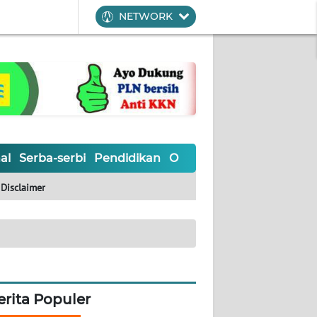
NETWORK
al
Serba-serbi
Pendidikan
Olahraga
Opini
Editoria
Disclaimer
erita Populer