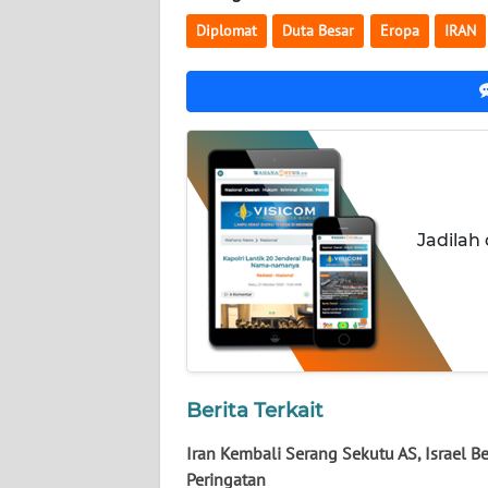
NUSANTARA
Diplomat
Duta Besar
Eropa
IRAN
WN
JOGJA
WN
JATIM
WN
Jadilah
BALI
WN
KALBAR
WN
Berita Terkait
KALTENG
Iran Kembali Serang Sekutu AS, Israel Be
WN
Peringatan