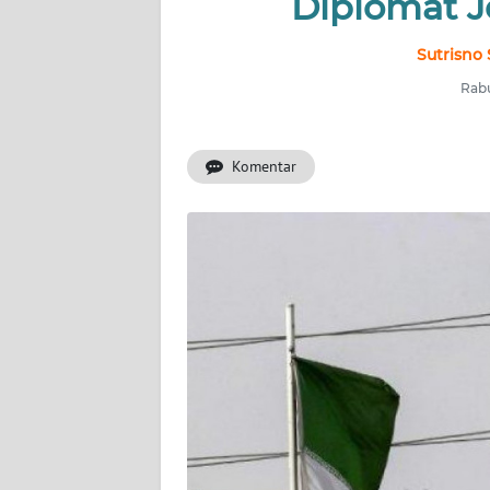
Diplomat 
INDEKS
BERITA
Sutrisno 
Rabu
KONTAK
KAMI
Komentar
INFO
IKLAN
TENTANG
KAMI
PEDOMAN
MEDIA
SIBER
REDAKSI