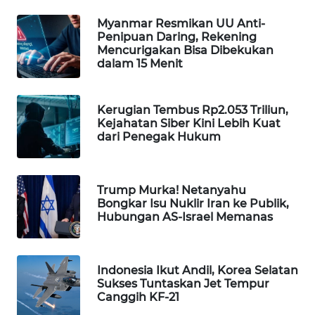
Myanmar Resmikan UU Anti-
MAWAKA
Penipuan Daring, Rekening
ID
Mencurigakan Bisa Dibekukan
dalam 15 Menit
MARTABAT
NET
Kerugian Tembus Rp2.053 Triliun,
Kejahatan Siber Kini Lebih Kuat
PLN
dari Penegak Hukum
WATCH
MKLI
Trump Murka! Netanyahu
Bongkar Isu Nuklir Iran ke Publik,
Hubungan AS-Israel Memanas
LPKKI
LKKI
Indonesia Ikut Andil, Korea Selatan
Sukses Tuntaskan Jet Tempur
KOPEKLIN
Canggih KF-21