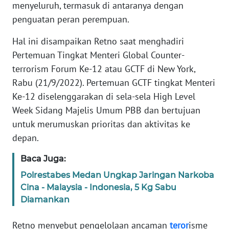
Informasi
menyeluruh, termasuk di antaranya dengan
penguatan peran perempuan.
INDEKS
BERITA
Hal ini disampaikan Retno saat menghadiri
Pertemuan Tingkat Menteri Global Counter-
KONTAK
terrorism Forum Ke-12 atau GCTF di New York,
KAMI
Rabu (21/9/2022). Pertemuan GCTF tingkat Menteri
Ke-12 diselenggarakan di sela-sela High Level
INFO
Week Sidang Majelis Umum PBB dan bertujuan
IKLAN
untuk merumuskan prioritas dan aktivitas ke
depan.
TENTANG
KAMI
Baca Juga:
Polrestabes Medan Ungkap Jaringan Narkoba
PEDOMAN
Cina - Malaysia - Indonesia, 5 Kg Sabu
MEDIA
SIBER
Diamankan
Retno menyebut pengelolaan ancaman
teror
isme
REDAKSI