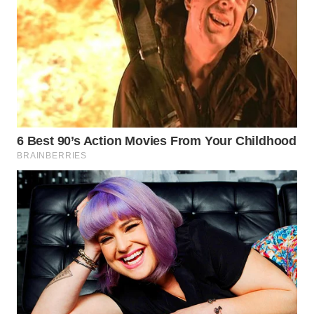
WAHANA
LISTRIK
WAHANA
TRAVEL
WAHANA
TV
WAHANANEWS
ID
WAHANANEWS
CO ID
WAHANANEWS
NET