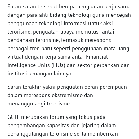
WN
Saran-saran tersebut berupa penguatan kerja sama
BANTEN
dengan para ahli bidang teknologi guna mencegah
penggunaan teknologi informasi untuk aksi
WN
terorisme, penguatan upaya memutus rantai
NTT
pendanaan terorisme, termasuk merespons
berbagai tren baru seperti penggunaan mata uang
WN
virtual dengan kerja sama antar Financial
KEPRI
Intelligence Units (FIUs) dan sektor perbankan dan
institusi keuangan lainnya.
WN
PAPUA
Saran terakhir yakni penguatan peran perempuan
dalam merespons ekstremisme dan
WN
menanggulangi terorisme.
PAPUA
BARAT
GCTF merupakan forum yang fokus pada
pengembangan kapasitas dan jejaring dalam
WN
RIAU
penanggulangan terorisme serta memberikan