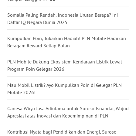
WN
NUSANTARA
Somalia Paling Rendah, Indonesia Urutan Berapa? Ini
Daftar IQ Negara Dunia 2025
WN
JOGJA
Kumpulkan Poin, Tukarkan Hadiah! PLN Mobile Hadirkan
Beragam Reward Setiap Bulan
WN
JATIM
PLN Mobile Dukung Ekosistem Kendaraan Listrik Lewat
Program Poin Gelegar 2026
WN
BALI
Mau Mobil Listrik? Ayo Kumpulkan Poin di Gelegar PLN
Mobile 2026!
WN
KALBAR
Ganesa Wirya Jasa Adiutama untuk Suroso Isnandar, Wujud
Apresiasi atas Inovasi dan Kepemimpinan di PLN
WN
KALTENG
Kontribusi Nyata bagi Pendidikan dan Energi, Suroso