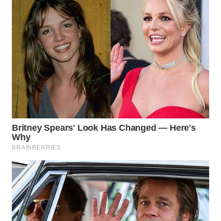
WN
INDRAMAYU
WN
KUNINGAN
WN
MAJALENGKA
WN
SUBANG
WN
SUKABUMI
WN
PURWAKARTA