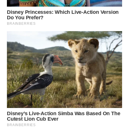
WN
NATUNA
WN
BINTAN
WN
MANDALIKA
WN
LIKUPANG
WN
LABUANBAJO
WN
BORNEO