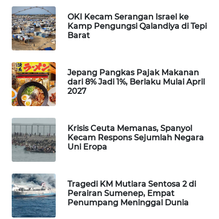
WAHANA
OKI Kecam Serangan Israel ke
DESA
Kamp Pengungsi Qalandiya di Tepi
WISATA
Barat
LAPAK
WAHANA
Jepang Pangkas Pajak Makanan
dari 8% Jadi 1%, Berlaku Mulai April
2027
Wahana
Network
KONSUMEN
Krisis Ceuta Memanas, Spanyol
LISTRIK
Kecam Respons Sejumlah Negara
Uni Eropa
MASYARAKAT
KELISTRIKAN
Tragedi KM Mutiara Sentosa 2 di
Perairan Sumenep, Empat
WALINKI
Penumpang Meninggal Dunia
ID