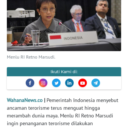
SAINS-TEKNO
KESEHATAN
INTERNASIONAL
SERBA-SERBI
Menlu RI Retno Marsudi.
PENDIDIKAN
Ikuti Kami di:
OLAHRAGA
OPINI
WahanaNews.co
|
Pemerintah Indonesia menyebut
ancaman terorisme terus menguat hingga
EDITORIAL
merambah dunia maya. Menlu RI Retno Marsudi
ingin penanganan terorisme dilakukan