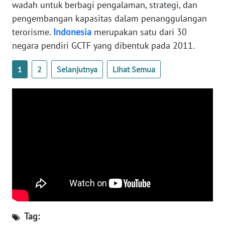
wadah untuk berbagi pengalaman, strategi, dan
WN
pengembangan kapasitas dalam penanggulangan
SERAMBI
terorisme.
Indonesia
merupakan satu dari 30
negara pendiri GCTF yang dibentuk pada 2011.
WN
JAMBI
1
2
Selanjutnya
Lihat Semua
WN
SULTRA
WN
NTB
WN
SULTENG
WN
SULBAR
Tag: