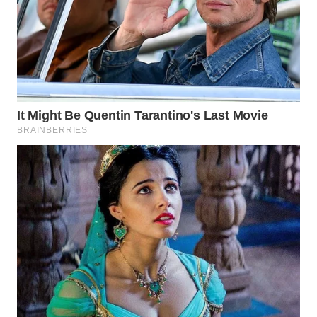
WN
PRIANGAN
TIMUR
WN
SEMARANG
WN
SOLO
WN
BOROBUDUR
WN
MADURA
WN
SURABAYA