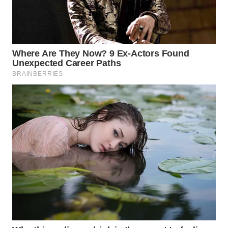
WN
BOGOR
WN
DEPOK
WN
TAPANULI
UTARA
WN
SAMOSIR
WN
PADANG
LAWAS