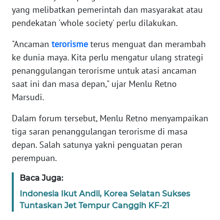
yang melibatkan pemerintah dan masyarakat atau
pendekatan 'whole society' perlu dilakukan.
KARIR
"Ancaman
terorisme
terus menguat dan merambah
DISCLAIMER
ke dunia maya. Kita perlu mengatur ulang strategi
penanggulangan terorisme untuk atasi ancaman
Wahana
saat ini dan masa depan," ujar Menlu Retno
News
Regional
Marsudi.
Dalam forum tersebut, Menlu Retno menyampaikan
WN
SUMUT
tiga saran penanggulangan terorisme di masa
depan. Salah satunya yakni penguatan peran
WN
perempuan.
JAKARTA
Baca Juga:
WN
Indonesia Ikut Andil, Korea Selatan Sukses
JABAR
Tuntaskan Jet Tempur Canggih KF-21