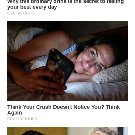
WN
SUMEDANG
WN
CIANJUR
WN
KEPULAUAN
SERIBU
WN
TANGERANG
WN
BINJAI
WN
CIREBON