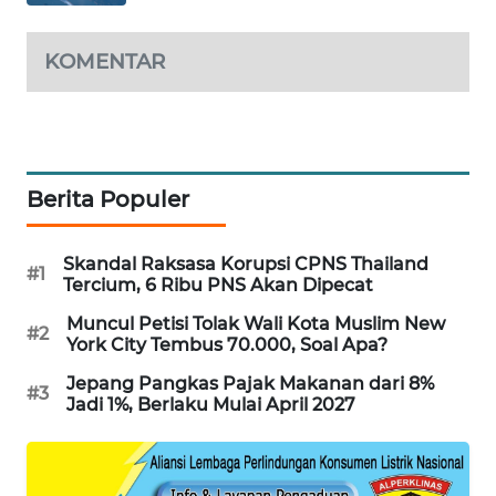
PORTAL
KONSUMEN
KOMENTAR
FORWAMKI
ALPERKLINAS
Berita Populer
FORJASIDA
Skandal Raksasa Korupsi CPNS Thailand
#1
TAMBANG
Tercium, 6 Ribu PNS Akan Dipecat
NEWS
Muncul Petisi Tolak Wali Kota Muslim New
#2
York City Tembus 70.000, Soal Apa?
SITUNGIR
Jepang Pangkas Pajak Makanan dari 8%
NEWS
#3
Jadi 1%, Berlaku Mulai April 2027
SIDIKALANG
NEWS