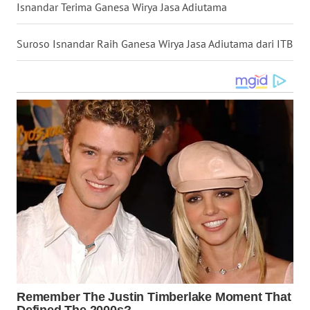
Isnandar Terima Ganesa Wirya Jasa Adiutama
WN
KALTARA
Suroso Isnandar Raih Ganesa Wirya Jasa Adiutama dari ITB
WN
KALSEL
WN
KALTIM
WN
SULSEL
WN
GORONTALO
WN
SULUT