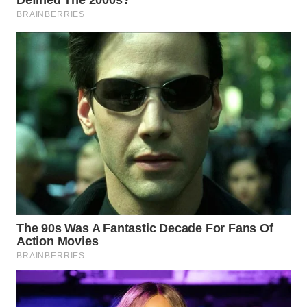
WN
MALUKU
WN
MALUT
WN
DAIRI
WN
DANAU
TOBA
WN
NIAS
WN
LANGKAT