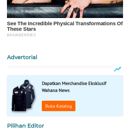
WAHANA
SPORT
WAHANA
UMKM
WAHANA
SELEB
Advertorial
WAHANA
PERSONA
Dapatkan Merchandise Eksklusif
Wahana News
WAHANA
OTOMOTIF
Buka Katalog
WAHANA
HEALTH
Pilihan Editor