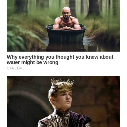
TAPANULI
TENGAH
WN DELI
SERDANG
WN
TEBING
TINGGI
WN
PAKPAK
WN
KARAWANG
WN
BEKASI