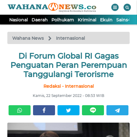
Nasional
Daerah
Polhukam
Kriminal
Ekuin
Sains-Te
WAHANA
Tutup
TV
Wahana News
Internasional
NASIONAL
Di Forum Global RI Gagas
Penguatan Peran Perempuan
DAERAH
Tanggulangi Terorisme
Redaksi - Internasional
POLHUKAM
Kamis, 22 September 2022 - 08:53 WIB
KRIMINAL
EKUIN