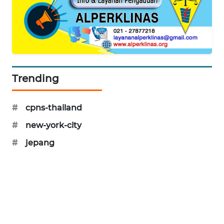
SIBARAGAS
NEWS
METRO
SIANTAR
NEWS
Trending
METRO
#
cpns-thailand
MEDAN
NEWS
#
new-york-city
#
jepang
METRO
JAKARTA
NEWS
KRT
NEWS