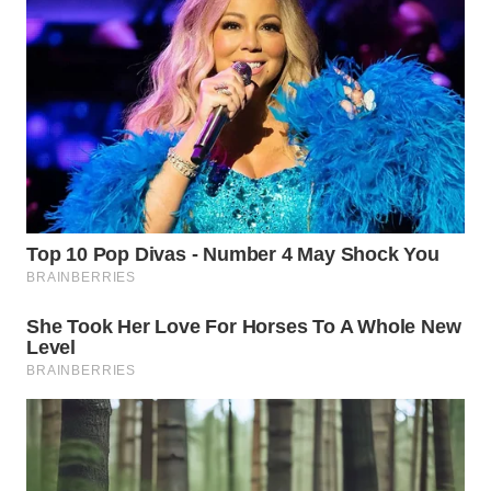
WN
TAPANULI
SELATAN
WN
TANJUNG
LESUNG
WN
KARO
WN
SIMALUNGUN
WN
LABUHANBATU
WN