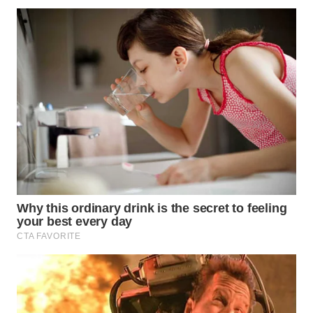
Wahana
Media
Group
WAHANA
NEWS
WAHANA
TANI
WAHANA
ADVOKAT
WAHANA
INFRASTRUKTUR
WAHANA
KONSUMEN