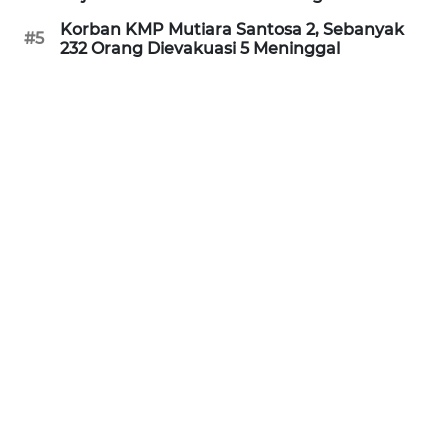
WN
Korban KMP Mutiara Santosa 2, Sebanyak
#5
KALTARA
232 Orang Dievakuasi 5 Meninggal
WN
KALSEL
WN
KALTIM
WN
SULSEL
WN
GORONTALO
WN
SULUT