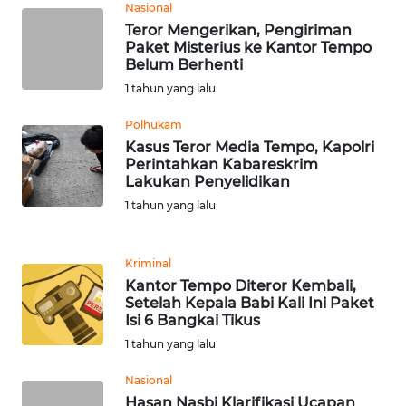
Nasional
Teror Mengerikan, Pengiriman
WN
Paket Misterius ke Kantor Tempo
SERAMBI
Belum Berhenti
1 tahun yang lalu
WN
JAMBI
Polhukam
Kasus Teror Media Tempo, Kapolri
Perintahkan Kabareskrim
WN
Lakukan Penyelidikan
SULTRA
1 tahun yang lalu
WN
NTB
Kriminal
Kantor Tempo Diteror Kembali,
WN
Setelah Kepala Babi Kali Ini Paket
SULTENG
Isi 6 Bangkai Tikus
1 tahun yang lalu
WN
Nasional
SULBAR
Hasan Nasbi Klarifikasi Ucapan