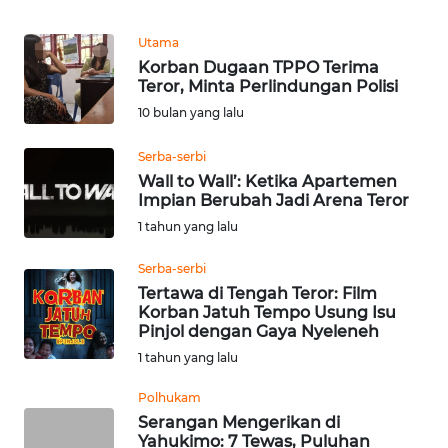
Informasi
Utama
INDEKS
Korban Dugaan TPPO Terima
BERITA
Teror, Minta Perlindungan Polisi
10 bulan yang lalu
KONTAK
KAMI
Serba-serbi
Wall to Wall’: Ketika Apartemen
INFO
Impian Berubah Jadi Arena Teror
IKLAN
1 tahun yang lalu
Serba-serbi
TENTANG
Tertawa di Tengah Teror: Film
KAMI
Korban Jatuh Tempo Usung Isu
Pinjol dengan Gaya Nyeleneh
PEDOMAN
1 tahun yang lalu
MEDIA
SIBER
Polhukam
Serangan Mengerikan di
Yahukimo: 7 Tewas, Puluhan
REDAKSI