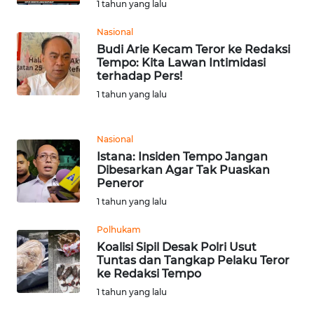
1 tahun yang lalu
WN
BANTEN
Nasional
Budi Arie Kecam Teror ke Redaksi
Tempo: Kita Lawan Intimidasi
WN
terhadap Pers!
NTT
1 tahun yang lalu
WN
KEPRI
Nasional
Istana: Insiden Tempo Jangan
WN
Dibesarkan Agar Tak Puaskan
PAPUA
Peneror
1 tahun yang lalu
WN
Polhukam
PAPUA
Koalisi Sipil Desak Polri Usut
BARAT
Tuntas dan Tangkap Pelaku Teror
ke Redaksi Tempo
WN
1 tahun yang lalu
RIAU