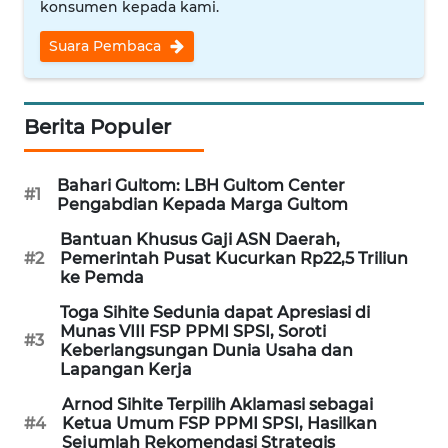
konsumen kepada kami.
WN
Suara Pembaca
NUSANTARA
WN
JOGJA
Berita Populer
WN
Bahari Gultom: LBH Gultom Center
JATIM
#1
Pengabdian Kepada Marga Gultom
Bantuan Khusus Gaji ASN Daerah,
WN
#2
Pemerintah Pusat Kucurkan Rp22,5 Triliun
BALI
ke Pemda
Toga Sihite Sedunia dapat Apresiasi di
WN
Munas VIII FSP PPMI SPSI, Soroti
#3
KALBAR
Keberlangsungan Dunia Usaha dan
Lapangan Kerja
WN
Arnod Sihite Terpilih Aklamasi sebagai
KALTENG
#4
Ketua Umum FSP PPMI SPSI, Hasilkan
Sejumlah Rekomendasi Strategis