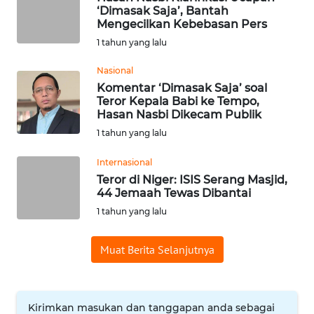
‘Dimasak Saja’, Bantah
WN
Mengecilkan Kebebasan Pers
BABEL
1 tahun yang lalu
Nasional
WN
SUMBAR
Komentar ‘Dimasak Saja’ soal
Teror Kepala Babi ke Tempo,
Hasan Nasbi Dikecam Publik
WN
1 tahun yang lalu
SUMSEL
Internasional
WN
Teror di Niger: ISIS Serang Masjid,
BENGKULU
44 Jemaah Tewas Dibantai
1 tahun yang lalu
WN
LAMPUNG
Muat Berita Selanjutnya
WN
JATENG
Kirimkan masukan dan tanggapan anda sebagai