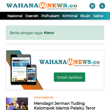
Nasional
Daerah
Polhukam
Kriminal
Ekuin
Sains-Te
WAHANA
Tutup
TV
Berita dengan tagar
#teror
NASIONAL
DAERAH
POLHUKAM
Install Aplikasi
KRIMINAL
Internasional
EKUIN
Mendagri Jerman Tuding
Kelompok Islamis Pelaku Teror