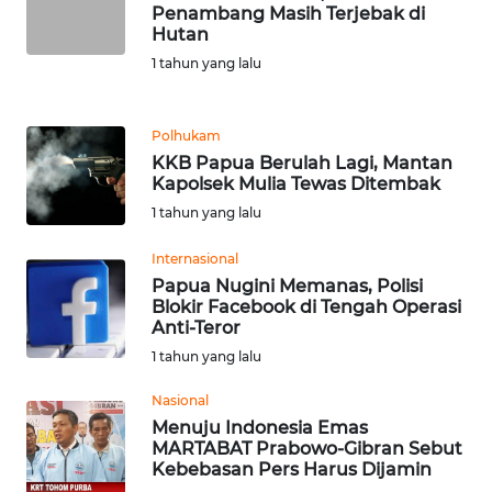
Penambang Masih Terjebak di
Hutan
KARIR
1 tahun yang lalu
DISCLAIMER
Polhukam
KKB Papua Berulah Lagi, Mantan
Wahana
Kapolsek Mulia Tewas Ditembak
News
Regional
1 tahun yang lalu
Internasional
WN
Papua Nugini Memanas, Polisi
SUMUT
Blokir Facebook di Tengah Operasi
Anti-Teror
WN
1 tahun yang lalu
JAKARTA
Nasional
Menuju Indonesia Emas
WN
MARTABAT Prabowo-Gibran Sebut
JABAR
Kebebasan Pers Harus Dijamin