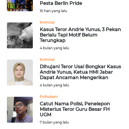
SAINS-TEKNO
Pesta Berlin Pride
10 hari yang lalu
KESEHATAN
Kriminal
Kasus Teror Andrie Yunus, 3 Pekan
Berlalu Tapi Motif Belum
INTERNASIONAL
Terungkap
4 bulan yang lalu
SERBA-SERBI
Kriminal
Dihujani Teror Usai Bongkar Kasus
PENDIDIKAN
Andrie Yunus, Ketua HMI Jabar
Dapat Ancaman Mengerikan
OLAHRAGA
4 bulan yang lalu
Polhukam
OPINI
Catut Nama Polisi, Penelepon
Misterius Teror Guru Besar FH
UGM
EDITORIAL
7 bulan yang lalu