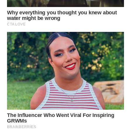
WN
NATUNA
WN
BINTAN
WN
MANDALIKA
WN
LIKUPANG
WN
LABUANBAJO
WN
BORNEO