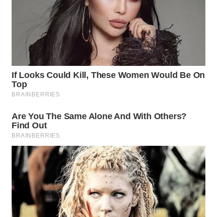
WN
INDRAMAYU
WN
KUNINGAN
WN
MAJALENGKA
WN
SUBANG
WN
SUKABUMI
WN
PURWAKARTA