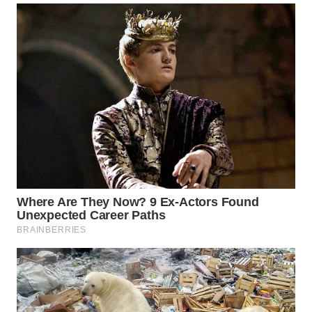
WN
MALUKU
WN
MALUT
WN
DAIRI
WN
DANAU
TOBA
WN
NIAS
WN
LANGKAT