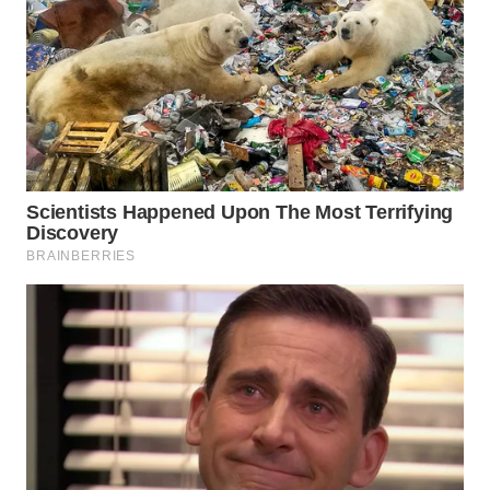
WN
TAPANULI
SELATAN
WN
TANJUNG
LESUNG
WN
KARO
WN
SIMALUNGUN
WN
LABUHANBATU
WN