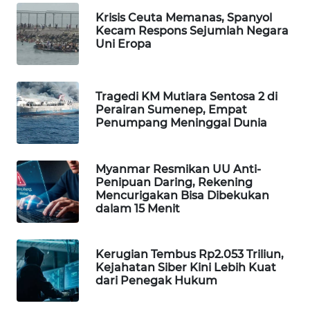
WAHANA
Krisis Ceuta Memanas, Spanyol
DESA
Kecam Respons Sejumlah Negara
WISATA
Uni Eropa
LAPAK
WAHANA
Tragedi KM Mutiara Sentosa 2 di
Perairan Sumenep, Empat
Penumpang Meninggal Dunia
Wahana
Network
Myanmar Resmikan UU Anti-
KONSUMEN
Penipuan Daring, Rekening
LISTRIK
Mencurigakan Bisa Dibekukan
dalam 15 Menit
MASYARAKAT
KELISTRIKAN
Kerugian Tembus Rp2.053 Triliun,
Kejahatan Siber Kini Lebih Kuat
dari Penegak Hukum
WALINKI
ID