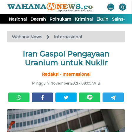
Nasional
Daerah
Polhukam
Kriminal
Ekuin
Sains-Te
WAHANA
Tutup
TV
Wahana News
Internasional
NASIONAL
Iran Gaspol Pengayaan
Uranium untuk Nuklir
DAERAH
Redaksi - Internasional
Minggu, 7 November 2021 - 08:09 WIB
POLHUKAM
KRIMINAL
EKUIN