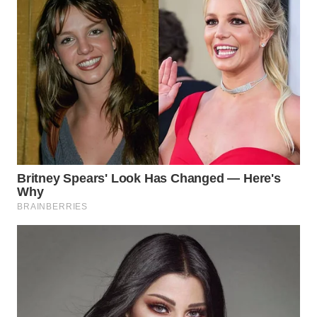
WN
SUMEDANG
WN
CIANJUR
WN
KEPULAUAN
SERIBU
WN
TANGERANG
WN
BINJAI
WN
CIREBON