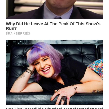
TAPANULI
TENGAH
WN DELI
SERDANG
WN
TEBING
TINGGI
WN
PAKPAK
WN
KARAWANG
WN
BEKASI