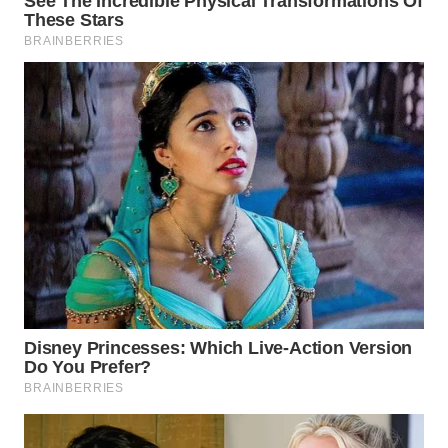
WN
BOGOR
WN
DEPOK
WN
TAPANULI
UTARA
WN
SAMOSIR
WN
PADANG
LAWAS