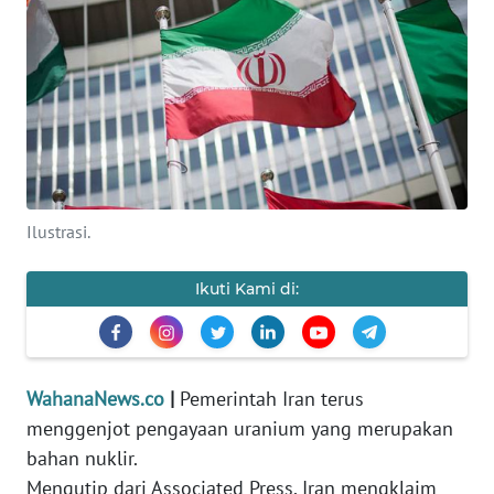
SAINS-TEKNO
KESEHATAN
INTERNASIONAL
SERBA-SERBI
Ilustrasi.
PENDIDIKAN
Ikuti Kami di:
OLAHRAGA
OPINI
WahanaNews.co
|
Pemerintah Iran terus
menggenjot pengayaan uranium yang merupakan
EDITORIAL
bahan nuklir.
Mengutip dari Associated Press, Iran mengklaim