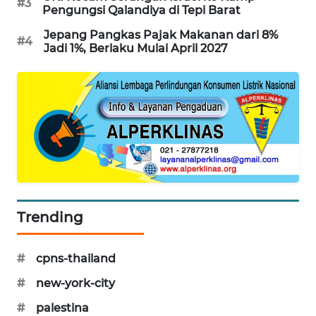
#3
Pengungsi Qalandiya di Tepi Barat
PORTAL
KONSUMEN
Jepang Pangkas Pajak Makanan dari 8%
#4
Jadi 1%, Berlaku Mulai April 2027
FORWAMKI
ALPERKLINAS
FORJASIDA
TAMBANG
NEWS
Trending
SITUNGIR
NEWS
#
cpns-thailand
#
new-york-city
SIDIKALANG
NEWS
#
palestina