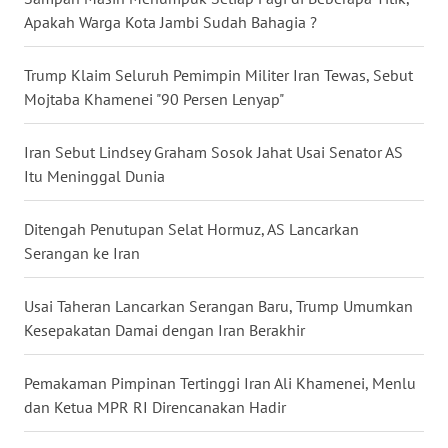
Apakah Warga Kota Jambi Sudah Bahagia ?
WN
NUSANTARA
Trump Klaim Seluruh Pemimpin Militer Iran Tewas, Sebut
Mojtaba Khamenei "90 Persen Lenyap"
WN
JOGJA
Iran Sebut Lindsey Graham Sosok Jahat Usai Senator AS
WN
Itu Meninggal Dunia
JATIM
Ditengah Penutupan Selat Hormuz, AS Lancarkan
WN
Serangan ke Iran
BALI
Usai Taheran Lancarkan Serangan Baru, Trump Umumkan
WN
Kesepakatan Damai dengan Iran Berakhir
KALBAR
Pemakaman Pimpinan Tertinggi Iran Ali Khamenei, Menlu
WN
dan Ketua MPR RI Direncanakan Hadir
KALTENG