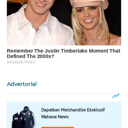
WAHANA
LISTRIK
WAHANA
TRAVEL
WAHANA
TV
WAHANANEWS
ID
Advertorial
WAHANANEWS
CO ID
Dapatkan Merchandise Eksklusif
WAHANANEWS
Wahana News
NET