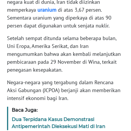
negara kuat di dunia, Iran tidak diizinkan
memperkaya
uranium
di atas 3,67 persen.
KARIR
Sementara uranium yang diperkaya di atas 90
persen dapat digunakan untuk senjata nuklir.
DISCLAIMER
Setelah sempat ditunda selama beberapa bulan,
Wahana
Uni Eropa, Amerika Serikat, dan Iran
News
mengumumkan bahwa akan kembali melanjutkan
Regional
pembicaraan pada 29 November di Wina, terkait
penegasan kesepakatan.
WN
SUMUT
Negara-negara yang tergabung dalam Rencana
Aksi Gabungan (JCPOA) berjanji akan memberikan
WN
intensif ekonomi bagi Iran.
JAKARTA
Baca Juga:
WN
Dua Terpidana Kasus Demonstrasi
JABAR
Antipemerintah Dieksekusi Mati di Iran