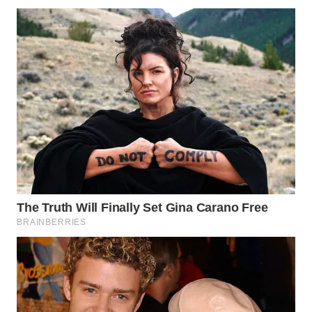
Wahana
Media
Group
WAHANA
NEWS
WAHANA
TANI
WAHANA
ADVOKAT
WAHANA
INFRASTRUKTUR
WAHANA
KONSUMEN