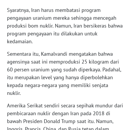
WN
Syaratnya, Iran harus membatasi program
BANTEN
pengayaan uranium mereka sehingga mencegah
produksi bom nuklir. Namun, Iran bersikeras bahwa
WN
NTT
program pengayaan itu dilakukan untuk
kedamaian.
WN
Sementara itu, Kamalvandi mengatakan bahwa
KEPRI
agensinya saat ini memproduksi 25 kilogram dari
60 persen uranium yang sudah diperkaya. Padahal,
WN
PAPUA
itu merupakan level yang hanya diperbolehkan
kepada negara-negara yang memiliki senjata
WN
nuklir.
PAPUA
BARAT
Amerika Serikat sendiri secara sepihak mundur dari
pembicaraan nuklir dengan Iran pada 2018 di
WN
bawah Presiden Donald Trump saat itu. Namun,
RIAU
Inggris, Prancis, China, dan Rusia tetap dalam