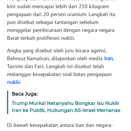
Informasi
kini sudah mencapai lebih dari 210 kilogram
pengayaan dari 20 persen uranium. Langkah itu
INDEKS
BERITA
pun disebut sebagai tantangan sebelum
menggelar pembicaraan dengan negara-negara
KONTAK
Barat terkait proliferasi nuklir.
KAMI
Angka yang disebut oleh juru bicara agensi,
Behrouz Kamalvan, dilaporkan oleh media
Iran
,
INFO
IKLAN
Tasnim dan Fars. Langkah ini disebut telah
melanggar kesepakatan soal batas pengayaan
TENTANG
nuklir
.
KAMI
Baca Juga:
PEDOMAN
Trump Murka! Netanyahu Bongkar Isu Nuklir
MEDIA
Iran ke Publik, Hubungan AS-Israel Memanas
SIBER
Di bawah kesepakatan antara Iran dan negara-
REDAKSI