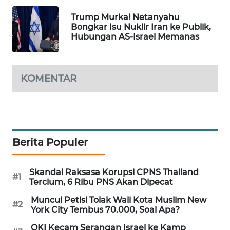
Trump Murka! Netanyahu
MAWAKA
Bongkar Isu Nuklir Iran ke Publik,
ID
Hubungan AS-Israel Memanas
MARTABAT
NET
KOMENTAR
PLN
WATCH
MKLI
Berita Populer
LPKKI
Skandal Raksasa Korupsi CPNS Thailand
#1
Tercium, 6 Ribu PNS Akan Dipecat
LKKI
Muncul Petisi Tolak Wali Kota Muslim New
#2
York City Tembus 70.000, Soal Apa?
KOPEKLIN
OKI Kecam Serangan Israel ke Kamp