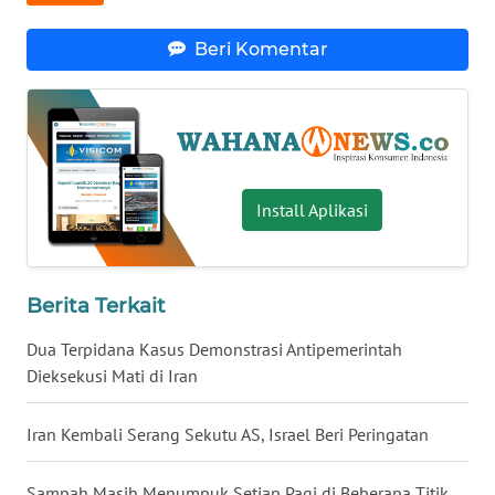
WN
Beri Komentar
BABEL
WN
SUMBAR
WN
Install Aplikasi
SUMSEL
WN
BENGKULU
Berita Terkait
Dua Terpidana Kasus Demonstrasi Antipemerintah
WN
Dieksekusi Mati di Iran
LAMPUNG
Iran Kembali Serang Sekutu AS, Israel Beri Peringatan
WN
JATENG
Sampah Masih Menumpuk Setiap Pagi di Beberapa Titik,