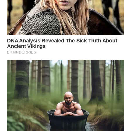
WN
PRIANGAN
TIMUR
WN
SEMARANG
WN
SOLO
WN
BOROBUDUR
WN
MADURA
WN
SURABAYA