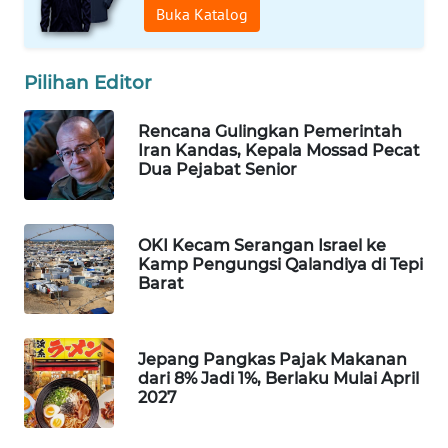
Buka Katalog
WAHANA
SPORT
Pilihan Editor
WAHANA
UMKM
Rencana Gulingkan Pemerintah
Iran Kandas, Kepala Mossad Pecat
Dua Pejabat Senior
WAHANA
SELEB
OKI Kecam Serangan Israel ke
WAHANA
Kamp Pengungsi Qalandiya di Tepi
PERSONA
Barat
WAHANA
OTOMOTIF
Jepang Pangkas Pajak Makanan
dari 8% Jadi 1%, Berlaku Mulai April
WAHANA
2027
HEALTH