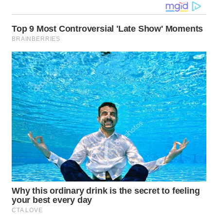
WN
KALTARA
WN
KALSEL
WN
KALTIM
WN
SULSEL
WN
GORONTALO
WN
SULUT