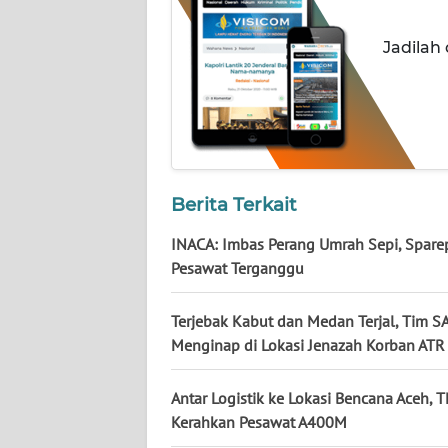
NUSANTARA
Jadilah
WN
JOGJA
WN
JATIM
Berita Terkait
WN
BALI
INACA: Imbas Perang Umrah Sepi, Spare
Pesawat Terganggu
WN
KALBAR
Terjebak Kabut dan Medan Terjal, Tim S
Menginap di Lokasi Jenazah Korban ATR
WN
KALTENG
Antar Logistik ke Lokasi Bencana Aceh, 
Kerahkan Pesawat A400M
WN