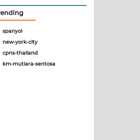
rending
spanyol
new-york-city
cpns-thailand
km-mutiara-sentosa