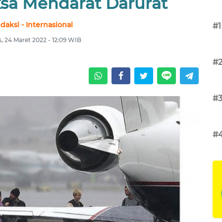
ksa Mendarat Darurat
daksi - Internasional
#1
, 24 Maret 2022 - 12:09 WIB
#
#
#