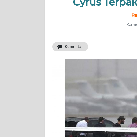
Cyrus Terpa
INDEKS
BERITA
Re
Kamis
KONTAK
KAMI
Komentar
INFO
IKLAN
TENTANG
KAMI
PEDOMAN
MEDIA
SIBER
REDAKSI