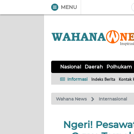
MENU
WAHANA
Tutup
TV
NASIONAL
DAERAH
POLHUKAM
KRIMINAL
EKUIN
SAINS-
KESEHATAN
INTERNASIONAL
Nasional
Daerah
Polhukam
TEKNO
Informasi
Indeks Berita
Kontak 
SERBA-
PENDIDIKAN
OLAHRAGA
OPINI
SERBI
Wahana News
Internasional
EDITORIAL
Ngeri! Pesawat
Informasi