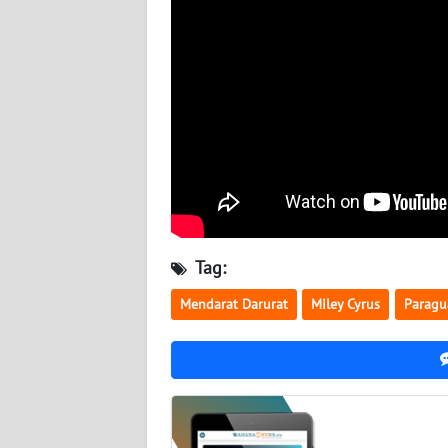
BABEL
WN
SUMBAR
WN
SUMSEL
WN
BENGKULU
Tag:
WN
Mendarat Darurat
Miley Cyrus
Paragu
LAMPUNG
WN
JATENG
WN