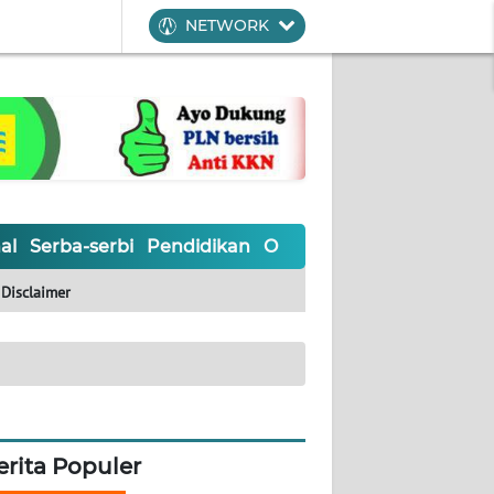
NETWORK
al
Serba-serbi
Pendidikan
Olahraga
Opini
Editoria
Disclaimer
erita Populer