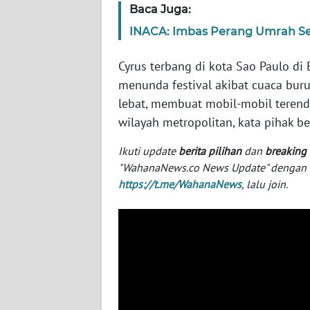
Baca Juga:
SERAMBI
INACA: Imbas Perang Umrah Se
WN
JAMBI
Cyrus terbang di kota Sao Paulo di
menunda festival akibat cuaca bur
WN
lebat, membuat mobil-mobil terenda
SULTRA
wilayah metropolitan, kata pihak 
WN
Ikuti update
berita pilihan
dan
breaking
NTB
"WahanaNews.co News Update" dengan ins
https://t.me/WahanaNews
, lalu join.
WN
SULTENG
WN
SULBAR
WN