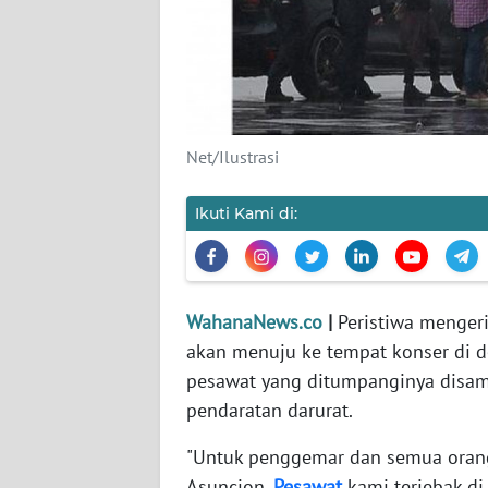
KARIR
DISCLAIMER
Wahana
News
Net/Ilustrasi
Regional
Ikuti Kami di:
WN
SUMUT
WN
WahanaNews.co
|
Peristiwa mengeri
JAKARTA
akan menuju ke tempat konser di de
pesawat yang ditumpanginya disamb
WN
JABAR
pendaratan darurat.
"Untuk penggemar dan semua oran
WN
Asuncion.
Pesawat
kami terjebak di 
BANTEN