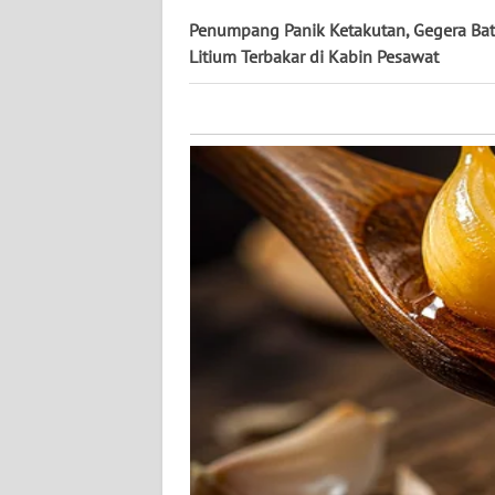
KALTARA
Penumpang Panik Ketakutan, Gegera Bat
Litium Terbakar di Kabin Pesawat
WN
KALSEL
WN
KALTIM
WN
SULSEL
WN
GORONTALO
WN
SULUT
WN
MALUKU