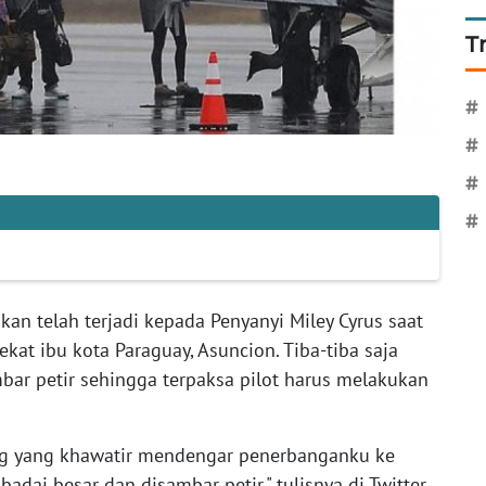
T
#
#
#
#
kan telah terjadi kepada Penyanyi Miley Cyrus saat
kat ibu kota Paraguay, Asuncion. Tiba-tiba saja
ar petir sehingga terpaksa pilot harus melakukan
g yang khawatir mendengar penerbanganku ke
badai besar dan disambar petir," tulisnya di Twitter,