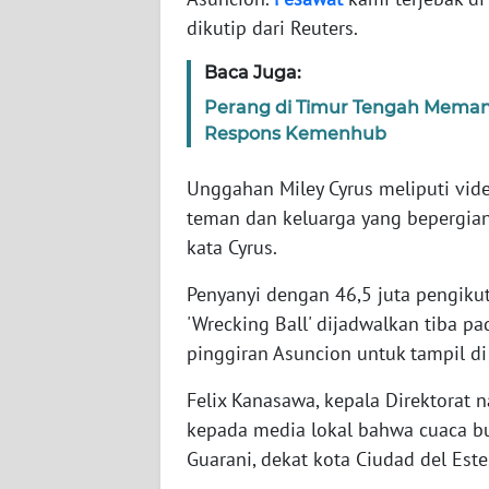
dikutip dari Reuters.
WN
Baca Juga:
NTT
Perang di Timur Tengah Memana
Respons Kemenhub
WN
KEPRI
Unggahan Miley Cyrus meliputi video
teman dan keluarga yang bepergian
WN
PAPUA
kata Cyrus.
Penyanyi dengan 46,5 juta pengikut 
WN
PAPUA
'Wrecking Ball' dijadwalkan tiba pa
BARAT
pinggiran Asuncion untuk tampil di
Felix Kanasawa, kepala Direktorat 
WN
RIAU
kepada media lokal bahwa cuaca b
Guarani, dekat kota Ciudad del Este
WN