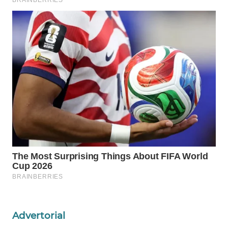
WN
NATUNA
WN
BINTAN
WN
MANDALIKA
WN
LIKUPANG
WN
LABUANBAJO
WN
Advertorial
BORNEO