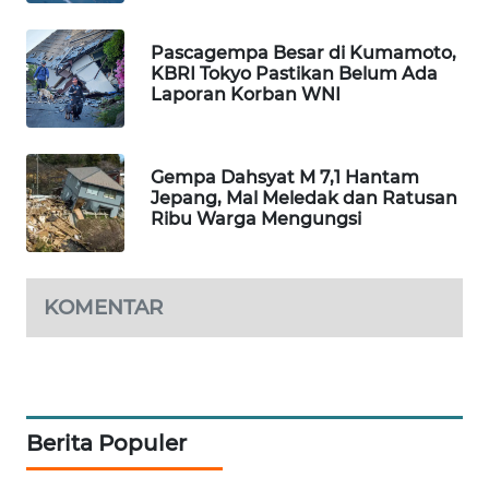
WAHANA
SPORT
Pascagempa Besar di Kumamoto,
KBRI Tokyo Pastikan Belum Ada
Laporan Korban WNI
WAHANA
UMKM
Gempa Dahsyat M 7,1 Hantam
WAHANA
Jepang, Mal Meledak dan Ratusan
SELEB
Ribu Warga Mengungsi
WAHANA
PERSONA
KOMENTAR
WAHANA
OTOMOTIF
WAHANA
Berita Populer
HEALTH