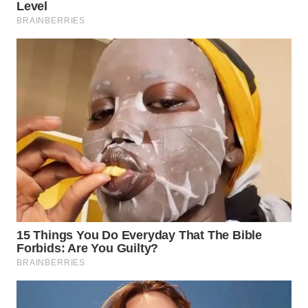
WN
KALTARA
WN
KALSEL
WN
KALTIM
WN
SULSEL
WN
GORONTALO
WN
SULUT