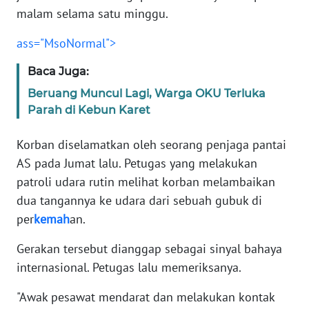
Informasi
malam selama satu minggu.
INDEKS
ass="MsoNormal">
BERITA
Baca Juga:
KONTAK
Beruang Muncul Lagi, Warga OKU Terluka
KAMI
Parah di Kebun Karet
INFO
Korban diselamatkan oleh seorang penjaga pantai
IKLAN
AS pada Jumat lalu. Petugas yang melakukan
patroli udara rutin melihat korban melambaikan
TENTANG
dua tangannya ke udara dari sebuah gubuk di
KAMI
per
kemah
an.
PEDOMAN
Gerakan tersebut dianggap sebagai sinyal bahaya
MEDIA
internasional. Petugas lalu memeriksanya.
SIBER
"Awak pesawat mendarat dan melakukan kontak
REDAKSI