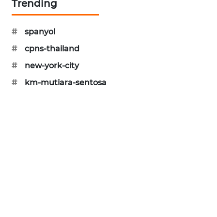
Trending
MAWAKA
ID
#
spanyol
#
cpns-thailand
MARTABAT
NET
#
new-york-city
#
km-mutiara-sentosa
PLN
WATCH
MKLI
LPKKI
LKKI
KOPEKLIN