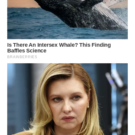
WN
TAPANULI
SELATAN
WN
TANJUNG
LESUNG
WN
KARO
WN
SIMALUNGUN
WN
LABUHANBATU
WN