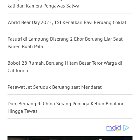
kali dari Kamera Pengawas Satwa
WN
BABEL
World Bear Day 2022, TSI Kenalkan Bayi Beruang Coklat
WN
Pasutri di Lampung Diserang 2 Ekor Beruang Liar Saat
SUMBAR
Panen Buah Pala
WN
SUMSEL
Bobol 28 Rumah, Beruang Hitam Besar Teror Warga di
California
WN
BENGKULU
Pesawat Jet Seruduk Beruang saat Mendarat
WN
Duh, Beruang di China Serang Penjaga Kebun Binatang
LAMPUNG
Hingga Tewas
WN
JATENG