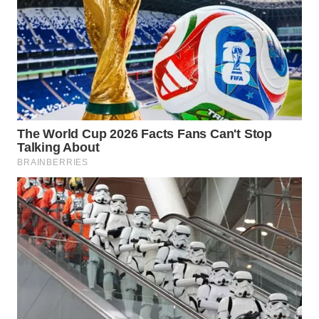
WN
SUMEDANG
WN
CIANJUR
WN
KEPULAUAN
SERIBU
WN
TANGERANG
WN
BINJAI
WN
CIREBON