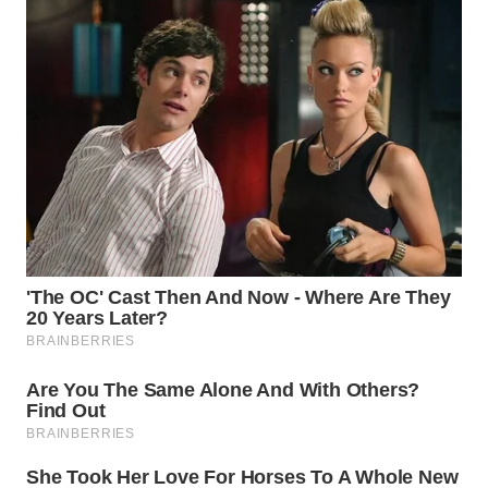
WN
NUSANTARA
WN
JOGJA
WN
JATIM
WN
BALI
WN
KALBAR
WN
KALTENG