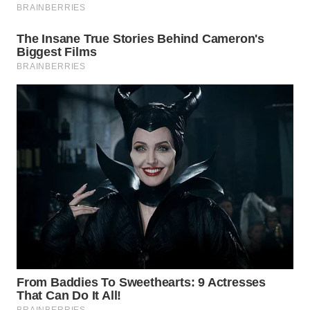
WN
PRIANGAN
TIMUR
WN
SEMARANG
WN
SOLO
WN
BOROBUDUR
WN
MADURA
WN
SURABAYA