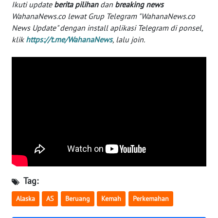
Ikuti update
berita pilihan
dan
breaking news
WN
WahanaNews.co lewat Grup Telegram "WahanaNews.co
BANTEN
News Update" dengan install aplikasi Telegram di ponsel,
klik
https://t.me/WahanaNews
, lalu join.
WN
NTT
WN
KEPRI
WN
PAPUA
WN
PAPUA
BARAT
Tag:
WN
Alaska
AS
Beruang
Kemah
Perkemahan
RIAU