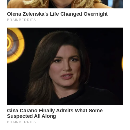
TAPANULI
TENGAH
WN DELI
SERDANG
WN
TEBING
TINGGI
WN
PAKPAK
WN
KARAWANG
WN
BEKASI