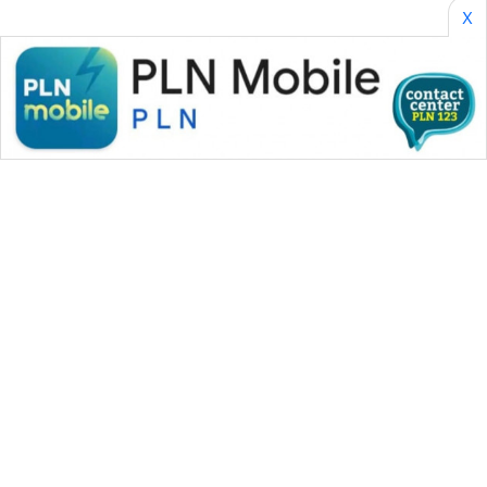
SONYA
X
ASA
NEWS
WAHANA MEDIA GROUP
|
|
|
WAHANA NEWS co
WAHANA TANI
WAHANA ADVOKAT
|
|
WAHANA INFRASTRUKTUR
WAHANA KONSUMEN