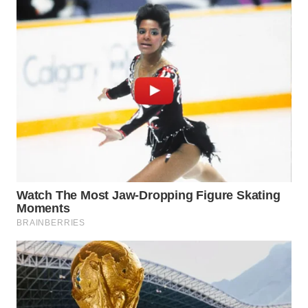
WN
BOGOR
WN
DEPOK
WN
TAPANULI
UTARA
WN
SAMOSIR
WN
PADANG
LAWAS