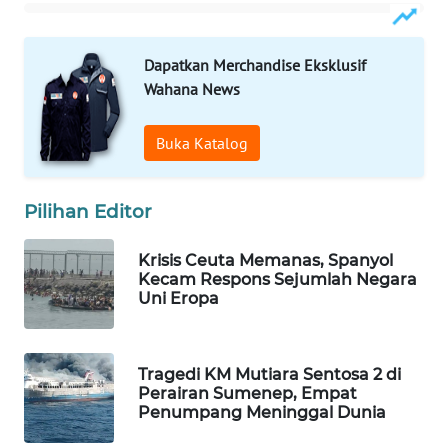
Wahana
Media
Group
Dapatkan Merchandise Eksklusif
Wahana News
WAHANA
NEWS
Buka Katalog
WAHANA
TANI
Pilihan Editor
WAHANA
Krisis Ceuta Memanas, Spanyol
ADVOKAT
Kecam Respons Sejumlah Negara
Uni Eropa
WAHANA
INFRASTRUKTUR
Tragedi KM Mutiara Sentosa 2 di
Perairan Sumenep, Empat
WAHANA
Penumpang Meninggal Dunia
KONSUMEN