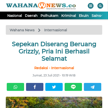
Nasional
Daerah
Polhukam
Kriminal
Ekuin
Sains-Te
WAHANA
Tutup
TV
Wahana News
Internasional
NASIONAL
Sepekan Diserang Beruang
Grizzly, Pria Ini Berhasil
DAERAH
Selamat
Redaksi - Internasional
POLHUKAM
Jumat, 23 Juli 2021 - 10:19 WIB
KRIMINAL
EKUIN