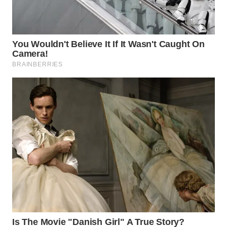
WN
INDRAMAYU
WN
KUNINGAN
WN
MAJALENGKA
WN
SUBANG
WN
SUKABUMI
WN
PURWAKARTA