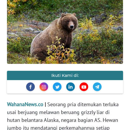
SAINS-TEKNO
KESEHATAN
INTERNASIONAL
SERBA-SERBI
PENDIDIKAN
Ikuti Kami di:
OLAHRAGA
OPINI
WahanaNews.co
|
Seorang pria ditemukan terluka
usai berjuang melawan beruang grizzly liar di
EDITORIAL
hutan belantara Alaska, negara bagian AS. Hewan
jumbo itu mendatangi perkemahannya setiap