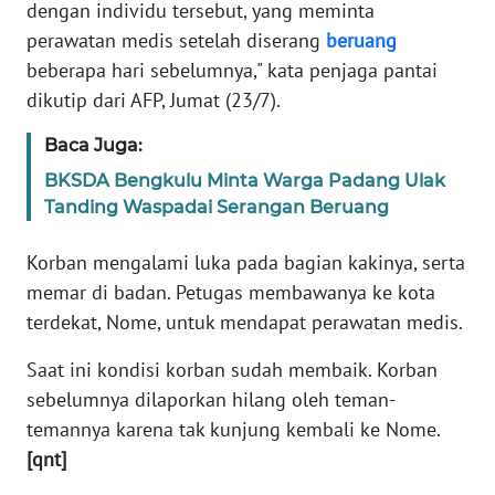
dengan individu tersebut, yang meminta
perawatan medis setelah diserang
beruang
KARIR
beberapa hari sebelumnya," kata penjaga pantai
dikutip dari AFP, Jumat (23/7).
DISCLAIMER
Baca Juga:
Wahana
BKSDA Bengkulu Minta Warga Padang Ulak
News
Tanding Waspadai Serangan Beruang
Regional
Korban mengalami luka pada bagian kakinya, serta
WN
memar di badan. Petugas membawanya ke kota
SUMUT
terdekat, Nome, untuk mendapat perawatan medis.
WN
Saat ini kondisi korban sudah membaik. Korban
JAKARTA
sebelumnya dilaporkan hilang oleh teman-
temannya karena tak kunjung kembali ke Nome.
WN
JABAR
[qnt]