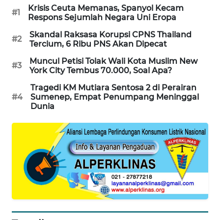
Krisis Ceuta Memanas, Spanyol Kecam
WAHANA
#1
Respons Sejumlah Negara Uni Eropa
DESA
WISATA
Skandal Raksasa Korupsi CPNS Thailand
#2
Tercium, 6 Ribu PNS Akan Dipecat
LAPAK
Muncul Petisi Tolak Wali Kota Muslim New
#3
WAHANA
York City Tembus 70.000, Soal Apa?
Tragedi KM Mutiara Sentosa 2 di Perairan
Wahana
#4
Sumenep, Empat Penumpang Meninggal
Network
Dunia
KONSUMEN
LISTRIK
MASYARAKAT
KELISTRIKAN
WALINKI
ID