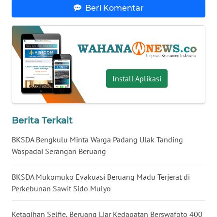
Beri Komentar
WN
SERAMBI
WN
JAMBI
Install Aplikasi
WN
SULTRA
Berita Terkait
WN
NTB
BKSDA Bengkulu Minta Warga Padang Ulak Tanding
Waspadai Serangan Beruang
WN
SULTENG
BKSDA Mukomuko Evakuasi Beruang Madu Terjerat di
Perkebunan Sawit Sido Mulyo
WN
SULBAR
Ketagihan Selfie, Beruang Liar Kedapatan Berswafoto 400