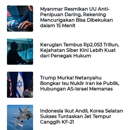
WAHANA
Myanmar Resmikan UU Anti-
Penipuan Daring, Rekening
LISTRIK
Mencurigakan Bisa Dibekukan
dalam 15 Menit
WAHANA
TRAVEL
Kerugian Tembus Rp2.053 Triliun,
Kejahatan Siber Kini Lebih Kuat
WAHANA
dari Penegak Hukum
TV
WAHANANEWS
Trump Murka! Netanyahu
ID
Bongkar Isu Nuklir Iran ke Publik,
Hubungan AS-Israel Memanas
WAHANANEWS
CO ID
Indonesia Ikut Andil, Korea Selatan
WAHANANEWS
Sukses Tuntaskan Jet Tempur
NET
Canggih KF-21