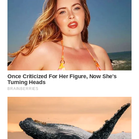
WN
MALUKU
WN
MALUT
WN
DAIRI
WN
DANAU
TOBA
WN
NIAS
WN
LANGKAT