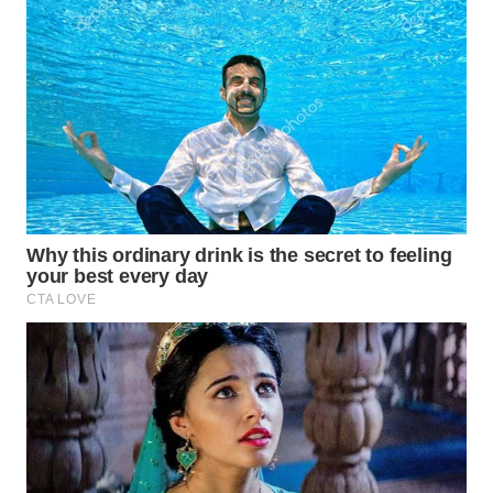
Wahana
Media
Group
WAHANA
NEWS
WAHANA
TANI
WAHANA
ADVOKAT
WAHANA
INFRASTRUKTUR
WAHANA
KONSUMEN