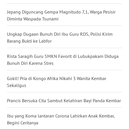
WN
Jepang Diguncang Gempa Magnitudo 7,1, Warga Pesisir
BABEL
Diminta Waspada Tsunami
WN
Ungkap Dugaan Bunuh Diri Ibu Guru RDS, Polisi Kirim
SUMBAR
Barang Bukti ke Labfor
WN
Rista Saragih Guru SMKN Favorit di Lubukpakam Diduga
SUMSEL
Bunuh Diri Karena Stres
WN
Gokil! Pria di Kongo Afrika Nikahi 3 Wanita Kembar
BENGKULU
Sekaligus
WN
LAMPUNG
Prancis Bersuka Cita Sambut Kelahiran Bayi Panda Kembar
WN
Ibu yang Koma lantaran Corona Lahirkan Anak Kembar,
JATENG
Begini Ceritanya