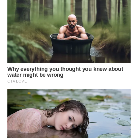
WN
MALUKU
WN
MALUT
WN
DAIRI
WN
DANAU
TOBA
WN
NIAS
WN
LANGKAT