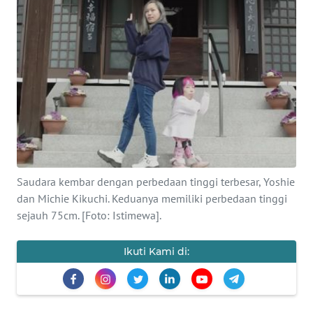
SAINS-TEKNO
KESEHATAN
INTERNASIONAL
SERBA-SERBI
PENDIDIKAN
Saudara kembar dengan perbedaan tinggi terbesar, Yoshie
dan Michie Kikuchi. Keduanya memiliki perbedaan tinggi
OLAHRAGA
sejauh 75cm. [Foto: Istimewa].
OPINI
Ikuti Kami di:
EDITORIAL