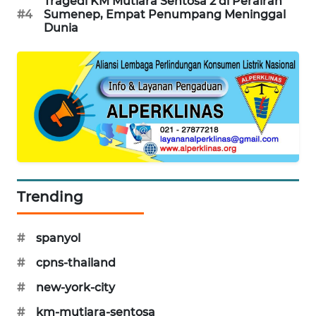
Tragedi KM Mutiara Sentosa 2 di Perairan
PORTAL
#4
Sumenep, Empat Penumpang Meninggal
Dunia
KONSUMEN
FORWAMKI
ALPERKLINAS
FORJASIDA
TAMBANG
NEWS
Trending
SITUNGIR
#
spanyol
NEWS
#
cpns-thailand
SIDIKALANG
#
new-york-city
NEWS
#
km-mutiara-sentosa