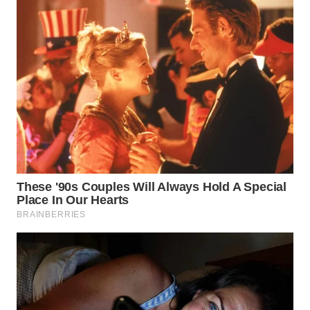
WN
SUMEDANG
WN
CIANJUR
WN
KEPULAUAN
SERIBU
WN
TANGERANG
WN
BINJAI
WN
CIREBON