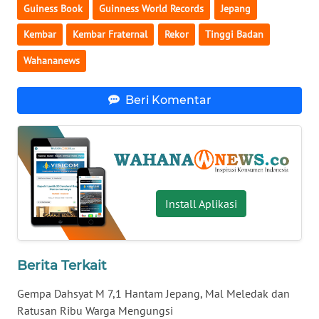
Guiness Book
Guinness World Records
Jepang
WN
Kembar
Kembar Fraternal
Rekor
Tinggi Badan
SERAMBI
Wahananews
WN
JAMBI
Beri Komentar
WN
SULTRA
WN
NTB
Install Aplikasi
WN
SULTENG
Berita Terkait
WN
Gempa Dahsyat M 7,1 Hantam Jepang, Mal Meledak dan
SULBAR
Ratusan Ribu Warga Mengungsi