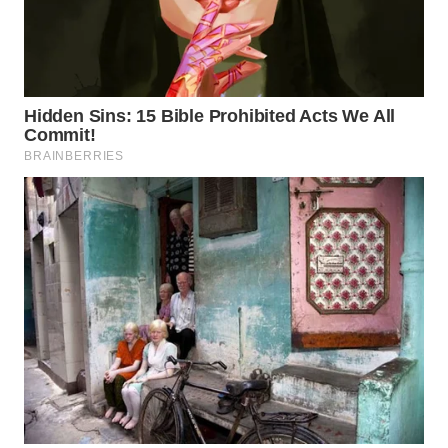
TAPANULI
TENGAH
WN DELI
SERDANG
WN
TEBING
TINGGI
WN
PAKPAK
WN
KARAWANG
WN
BEKASI