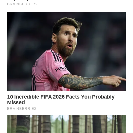
WN
KALTARA
WN
KALSEL
WN
KALTIM
WN
SULSEL
WN
GORONTALO
WN
SULUT