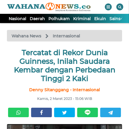
Nasional
Daerah
Polhukam
Kriminal
Ekuin
Sains-Te
WAHANA
Tutup
TV
Wahana News
Internasional
NASIONAL
Tercatat di Rekor Dunia
Guinness, Inilah Saudara
DAERAH
Kembar dengan Perbedaan
Tinggi 2 Kaki
POLHUKAM
Denny Sitanggang - Internasional
Kamis, 2 Maret 2023 - 15:06 WIB
KRIMINAL
EKUIN