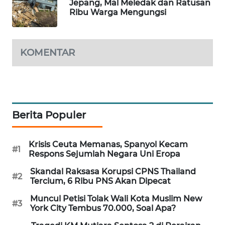
Jepang, Mal Meledak dan Ratusan
Ribu Warga Mengungsi
MAWAKA
ID
KOMENTAR
MARTABAT
NET
PLN
WATCH
Berita Populer
MKLI
Krisis Ceuta Memanas, Spanyol Kecam
#1
Respons Sejumlah Negara Uni Eropa
LPKKI
Skandal Raksasa Korupsi CPNS Thailand
#2
Tercium, 6 Ribu PNS Akan Dipecat
LKKI
Muncul Petisi Tolak Wali Kota Muslim New
#3
York City Tembus 70.000, Soal Apa?
KOPEKLIN