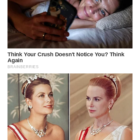
WN
INDRAMAYU
WN
KUNINGAN
WN
MAJALENGKA
WN
SUBANG
WN
SUKABUMI
WN
PURWAKARTA