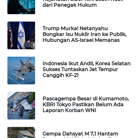
dari Penegak Hukum
WAHANA
DESA
WISATA
Trump Murka! Netanyahu
Bongkar Isu Nuklir Iran ke Publik,
LAPAK
Hubungan AS-Israel Memanas
WAHANA
Wahana
Indonesia Ikut Andil, Korea Selatan
Network
Sukses Tuntaskan Jet Tempur
Canggih KF-21
KONSUMEN
LISTRIK
Pascagempa Besar di Kumamoto,
MASYARAKAT
KBRI Tokyo Pastikan Belum Ada
KELISTRIKAN
Laporan Korban WNI
WALINKI
ID
Gempa Dahsyat M 7,1 Hantam