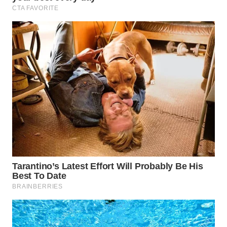
WN
NATUNA
WN
BINTAN
WN
MANDALIKA
WN
LIKUPANG
WN
LABUANBAJO
WN
BORNEO