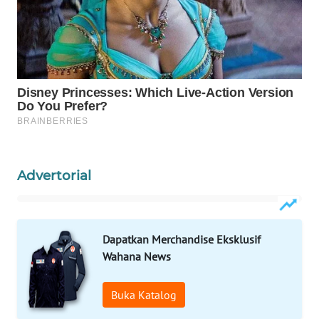
WAHANA
LISTRIK
WAHANA
TRAVEL
WAHANA
TV
Advertorial
WAHANANEWS
ID
WAHANANEWS
Dapatkan Merchandise Eksklusif
CO ID
Wahana News
WAHANANEWS
Buka Katalog
NET