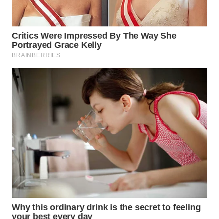
WN
PRIANGAN
TIMUR
WN
SEMARANG
WN
SOLO
WN
BOROBUDUR
WN
MADURA
WN
SURABAYA