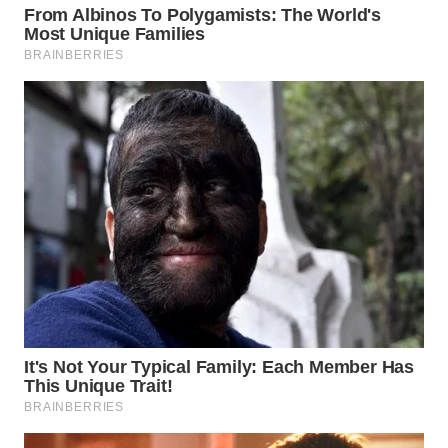
WN
BOGOR
WN
DEPOK
WN
TAPANULI
UTARA
WN
SAMOSIR
WN
PADANG
LAWAS