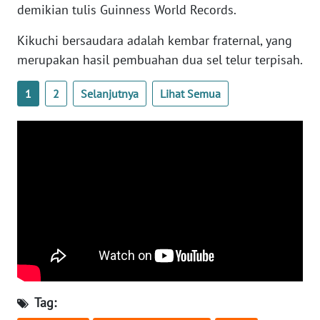
demikian tulis Guinness World Records.
WN
BANTEN
Kikuchi bersaudara adalah kembar fraternal, yang
merupakan hasil pembuahan dua sel telur terpisah.
WN
NTT
1
2
Selanjutnya
Lihat Semua
WN
KEPRI
WN
PAPUA
WN
PAPUA
BARAT
WN
Tag:
RIAU