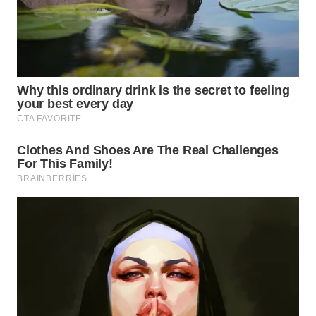
WN
TAPANULI
SELATAN
WN
TANJUNG
LESUNG
WN
KARO
WN
SIMALUNGUN
WN
LABUHANBATU
WN