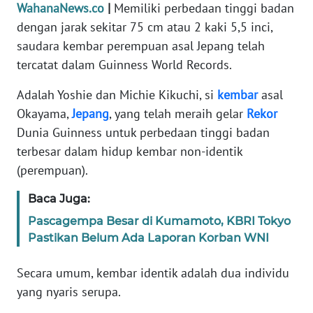
Informasi
WahanaNews.co
|
Memiliki perbedaan tinggi badan
dengan jarak sekitar 75 cm atau 2 kaki 5,5 inci,
INDEKS
saudara kembar perempuan asal Jepang telah
BERITA
tercatat dalam Guinness World Records.
KONTAK
Adalah Yoshie dan Michie Kikuchi, si
kembar
asal
KAMI
Okayama,
Jepang
, yang telah meraih gelar
Rekor
Dunia Guinness untuk perbedaan tinggi badan
INFO
terbesar dalam hidup kembar non-identik
IKLAN
(perempuan).
TENTANG
Baca Juga:
KAMI
Pascagempa Besar di Kumamoto, KBRI Tokyo
Pastikan Belum Ada Laporan Korban WNI
PEDOMAN
MEDIA
Secara umum, kembar identik adalah dua individu
SIBER
yang nyaris serupa.
REDAKSI