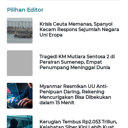
WAHANA
Pilihan Editor
SPORT
Krisis Ceuta Memanas, Spanyol
WAHANA
Kecam Respons Sejumlah Negara
UMKM
Uni Eropa
WAHANA
SELEB
Tragedi KM Mutiara Sentosa 2 di
Perairan Sumenep, Empat
Penumpang Meninggal Dunia
WAHANA
PERSONA
Myanmar Resmikan UU Anti-
WAHANA
Penipuan Daring, Rekening
Mencurigakan Bisa Dibekukan
OTOMOTIF
dalam 15 Menit
WAHANA
HEALTH
Kerugian Tembus Rp2.053 Triliun,
Kejahatan Siber Kini Lebih Kuat