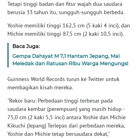
Tetapi tinggi badan dan fitur wajah dua saudara
berusia 33 tahun itu, sungguh-sungguh berbeda.
KARIR
Yoshie memiliki tinggi 162,5 cm (5 kaki 4 inci), dan
DISCLAIMER
Michie memiliki tinggi 87,5 cm (2 kaki 10,5 inci).
Baca Juga:
Wahana
News
Gempa Dahsyat M 7,1 Hantam Jepang, Mal
Regional
Meledak dan Ratusan Ribu Warga Mengungsi
WN
Guinness World Records turun ke Twitter untuk
SUMUT
membagikan kisah mereka.
WN
"Rekor baru: Perbedaan tinggi terbesar pada
JAKARTA
saudara kembar (perempuan) yang masih hidup -
75,0 cm (2 kaki 5,5 inci) antara Yoshie dan Michie
WN
Kikuchi (Jepang) Terlepas dari perbedaan mereka,
JABAR
Yoshie dan Michie tetap bersaudara dekat,"