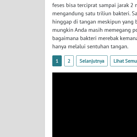
SERAMBI
feses bisa terciprat sampai jarak 2
mengandung satu triliun bakteri. S
WN
hinggap di tangan meskipun yang 
JAMBI
mungkin Anda masih memegang pons
bagaimana bakteri merebak kemana
WN
hanya melalui sentuhan tangan.
SULTRA
1
2
Selanjutnya
Lihat Sem
WN
NTB
WN
SULTENG
WN
SULBAR
WN