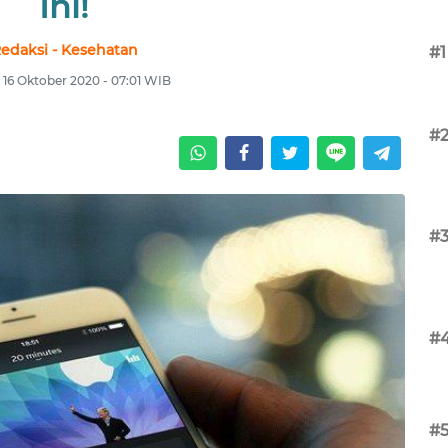
Ini!
edaksi - Kesehatan
#1
 16 Oktober 2020 - 07:01 WIB
#
#
#
#