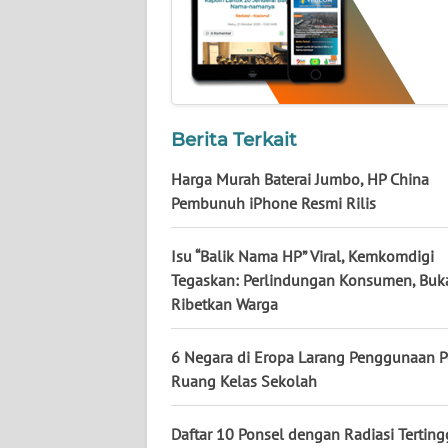
NUSANTARA
WN
JOGJA
WN
Berita Terkait
JATIM
Harga Murah Baterai Jumbo, HP China
Pembunuh iPhone Resmi Rilis
WN
BALI
Isu “Balik Nama HP” Viral, Kemkomdigi
Tegaskan: Perlindungan Konsumen, Buk
WN
KALBAR
Ribetkan Warga
WN
6 Negara di Eropa Larang Penggunaan P
KALTENG
Ruang Kelas Sekolah
WN
Daftar 10 Ponsel dengan Radiasi Tertingg