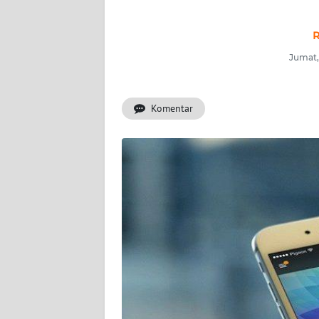
INDEKS
BERITA
R
Jumat,
KONTAK
KAMI
Komentar
INFO
IKLAN
TENTANG
KAMI
PEDOMAN
MEDIA
SIBER
REDAKSI