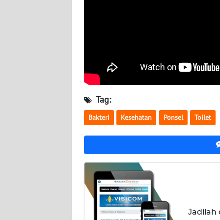
BABEL
WN
SUMBAR
WN
SUMSEL
Tag:
WN
BENGKULU
Bakteri
Kesehatan
Ponsel
Toilet
WN
LAMPUNG
WN
JATENG
Jadilah
WN