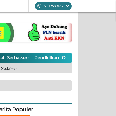
NETWORK
al
Serba-serbi
Pendidikan
Olahraga
Opini
Editoria
Disclaimer
erita Populer