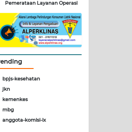
Pemerataan Layanan Operasi
rending
bpjs-kesehatan
jkn
kemenkes
mbg
anggota-komisi-ix