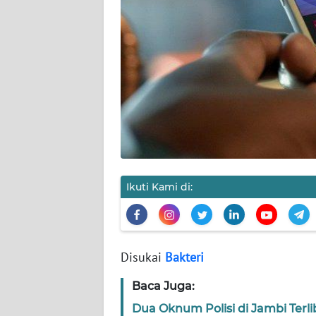
KARIR
DISCLAIMER
Wahana
News
Regional
WN
SUMUT
Ikuti Kami di:
WN
JAKARTA
WN
Disukai
Bakteri
JABAR
Baca Juga:
WN
Dua Oknum Polisi di Jambi Terli
BANTEN