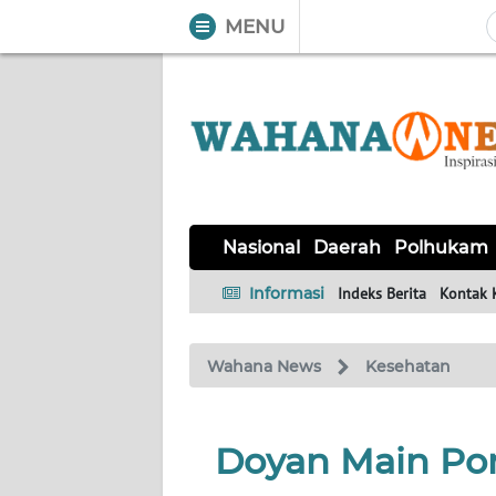
MENU
WAHANA
Tutup
TV
NASIONAL
DAERAH
POLHUKAM
KRIMINAL
EKUIN
SAINS-
KESEHATAN
INTERNASIONAL
Nasional
Daerah
Polhukam
TEKNO
Informasi
Indeks Berita
Kontak 
SERBA-
PENDIDIKAN
OLAHRAGA
OPINI
SERBI
Wahana News
Kesehatan
EDITORIAL
Doyan Main Pon
Informasi