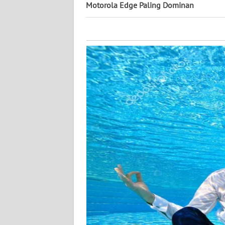
KALTARA
Motorola Edge Paling Dominan
WN
KALSEL
WN
KALTIM
WN
SULSEL
WN
GORONTALO
WN
SULUT
WN
MALUKU