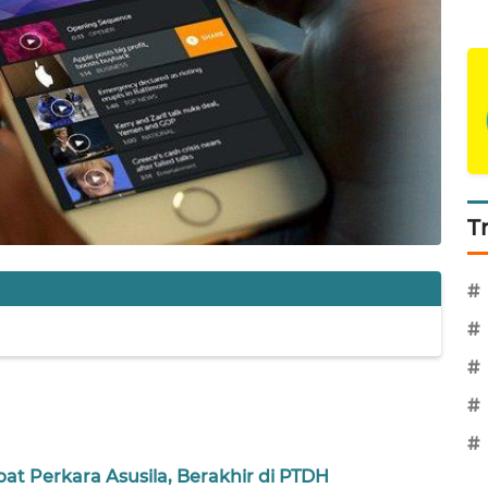
T
#
#
#
#
#
bat Perkara Asusila, Berakhir di PTDH