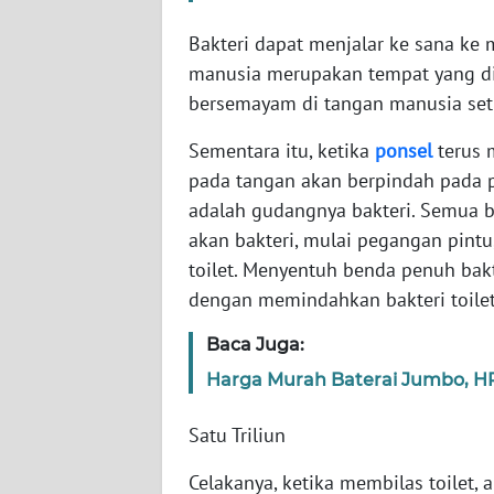
Bakteri dapat menjalar ke sana ke
WN
manusia merupakan tempat yang disu
NTT
bersemayam di tangan manusia seti
WN
Sementara itu, ketika
ponsel
terus 
KEPRI
pada tangan akan berpindah pada 
adalah gudangnya bakteri. Semua 
WN
akan bakteri, mulai pegangan pintu,
PAPUA
toilet. Menyentuh benda penuh ba
dengan memindahkan bakteri toilet
WN
PAPUA
Baca Juga:
BARAT
Harga Murah Baterai Jumbo, H
WN
RIAU
Satu Triliun
Celakanya, ketika membilas toilet,
WN