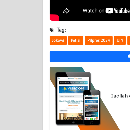
NUSANTARA
WN
JOGJA
Tag:
WN
Jokowi
Petisi
Pilpres 2024
UIN
JATIM
WN
BALI
WN
KALBAR
Jadilah
WN
KALTENG
WN