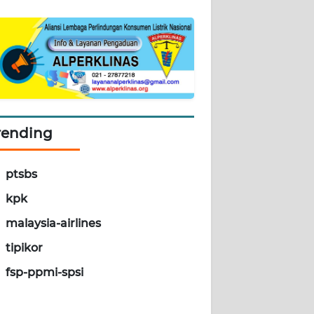
rending
ptsbs
kpk
malaysia-airlines
tipikor
fsp-ppmi-spsi