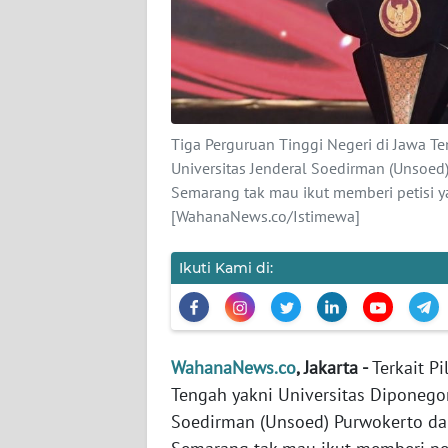
KARIR
DISCLAIMER
Wahana
News
Tiga Perguruan Tinggi Negeri di Jawa T
Regional
Universitas Jenderal Soedirman (Unsoed)
Semarang tak mau ikut memberi petisi ya
WN
[WahanaNews.co/Istimewa]
SUMUT
Ikuti Kami di:
WN
JAKARTA
WN
WahanaNews.co
, Jakarta -
Terkait P
JABAR
Tengah yakni Universitas Diponegor
Soedirman (Unsoed) Purwokerto dan
WN
BANTEN