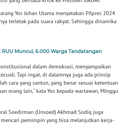
si yang bernada kritik ke Presiden Jokowi.
marang Yos Johan Utama menyatakan Pilpres 2024
ya terletak pada suara rakyat. Sehingga dinamika
wat RUU Muncul, 6.000 Warga Tandatangan
 konstitusional dalam demokrasi, menyampaikan
uali. Tapi ingat, di dalamnya juga ada prinsip
ah cara yang santun, yang benar sesuai ketentuan
han orang lain," kata Yos kepada wartawan, Minggu
enderal Soedirman (Unsoed) Akhmad Sodiq juga
mencari pemimpin yang bisa melanjutkan kerja-