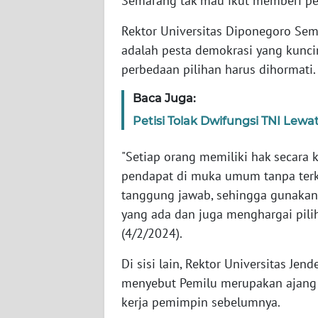
Semarang tak mau ikut memberi peti
Rektor Universitas Diponegoro Se
WN
adalah pesta demokrasi yang kuncin
NTT
perbedaan pilihan harus dihormati.
WN
Baca Juga:
KEPRI
Petisi Tolak Dwifungsi TNI Le
WN
"Setiap orang memiliki hak secara
PAPUA
pendapat di muka umum tanpa terkec
tanggung jawab, sehingga gunakanl
WN
PAPUA
yang ada dan juga menghargai pili
BARAT
(4/2/2024).
WN
Di sisi lain, Rektor Universitas J
RIAU
menyebut Pemilu merupakan ajang 
kerja pemimpin sebelumnya.
WN