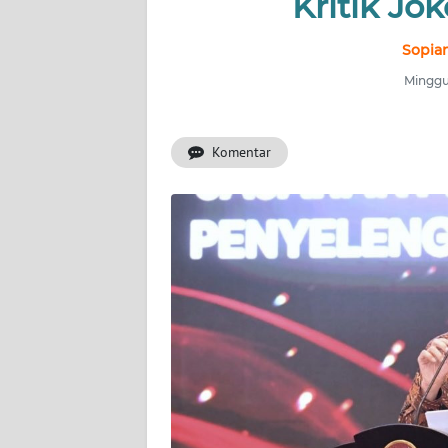
Kritik Jo
INDEKS
BERITA
Sopian
Minggu,
KONTAK
KAMI
Komentar
INFO
IKLAN
TENTANG
KAMI
PEDOMAN
MEDIA
SIBER
REDAKSI