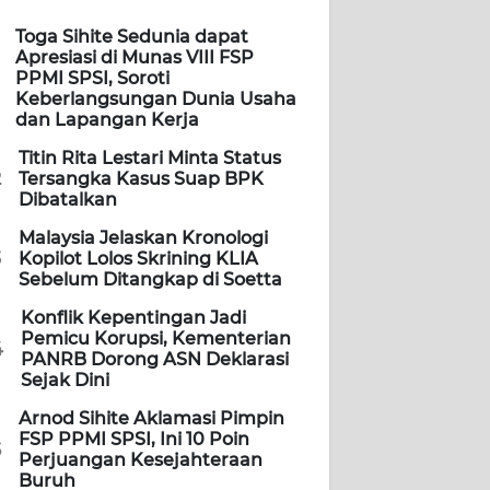
Toga Sihite Sedunia dapat
Apresiasi di Munas VIII FSP
PPMI SPSI, Soroti
Keberlangsungan Dunia Usaha
dan Lapangan Kerja
Titin Rita Lestari Minta Status
2
Tersangka Kasus Suap BPK
Dibatalkan
Malaysia Jelaskan Kronologi
3
Kopilot Lolos Skrining KLIA
Sebelum Ditangkap di Soetta
Konflik Kepentingan Jadi
Pemicu Korupsi, Kementerian
4
PANRB Dorong ASN Deklarasi
Sejak Dini
Arnod Sihite Aklamasi Pimpin
FSP PPMI SPSI, Ini 10 Poin
5
Perjuangan Kesejahteraan
Buruh