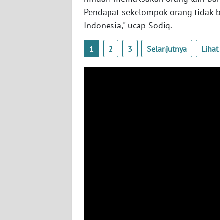
BABEL
Pendapat sekelompok orang tidak b
Indonesia," ucap Sodiq.
WN
SUMBAR
1
2
3
Selanjutnya
Liha
WN
SUMSEL
WN
BENGKULU
WN
LAMPUNG
WN
JATENG
WN