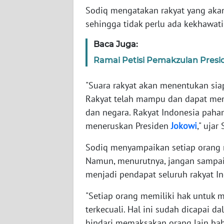
SERAMBI
Sodiq mengatakan rakyat yang aka
sehingga tidak perlu ada kekhawati
WN
Baca Juga:
JAMBI
Ramai Petisi Pemakzulan Presid
WN
SULTRA
"Suara rakyat akan menentukan siap
Rakyat telah mampu dan dapat men
WN
dan negara. Rakyat Indonesia paha
NTB
meneruskan Presiden
Jokowi
," ujar
WN
Sodiq menyampaikan setiap orang 
SULTENG
Namun, menurutnya, jangan sampai
menjadi pendapat seluruh rakyat In
WN
SULBAR
"Setiap orang memiliki hak untu
terkecuali. Hal ini sudah dicapai 
WN
hindari memaksakan orang lain bah