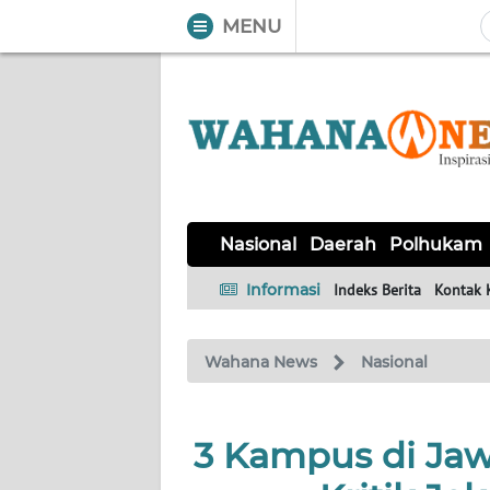
MENU
WAHANA
Tutup
TV
NASIONAL
DAERAH
POLHUKAM
KRIMINAL
EKUIN
SAINS-
KESEHATAN
INTERNASIONAL
Nasional
Daerah
Polhukam
TEKNO
Informasi
Indeks Berita
Kontak 
SERBA-
PENDIDIKAN
OLAHRAGA
OPINI
SERBI
Wahana News
Nasional
EDITORIAL
3 Kampus di Jaw
Informasi