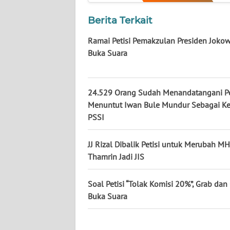
KALTARA
Berita Terkait
WN
KALSEL
Ramai Petisi Pemakzulan Presiden Jokowi
Buka Suara
WN
KALTIM
24.529 Orang Sudah Menandatangani Pe
Menuntut Iwan Bule Mundur Sebagai Ke
WN
SULSEL
PSSI
WN
JJ Rizal Dibalik Petisi untuk Merubah MH
GORONTALO
Thamrin Jadi JIS
WN
Soal Petisi “Tolak Komisi 20%”, Grab dan
SULUT
Buka Suara
WN
MALUKU