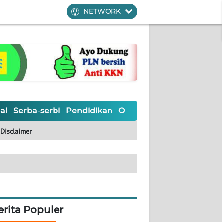
NETWORK
al
Serba-serbi
Pendidikan
Olahraga
Opini
Editoria
Disclaimer
erita Populer