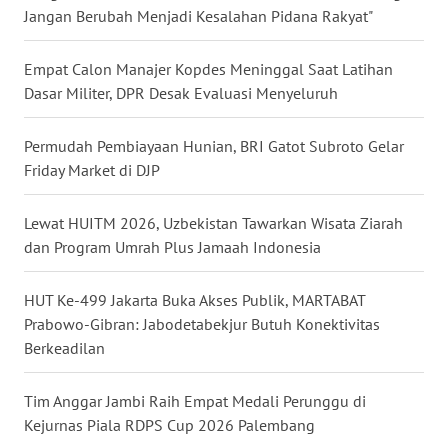
Jangan Berubah Menjadi Kesalahan Pidana Rakyat"
WN
MALUKU
Empat Calon Manajer Kopdes Meninggal Saat Latihan
WN
Dasar Militer, DPR Desak Evaluasi Menyeluruh
MALUT
Permudah Pembiayaan Hunian, BRI Gatot Subroto Gelar
WN
Friday Market di DJP
DAIRI
Lewat HUITM 2026, Uzbekistan Tawarkan Wisata Ziarah
WN
dan Program Umrah Plus Jamaah Indonesia
DANAU
TOBA
HUT Ke-499 Jakarta Buka Akses Publik, MARTABAT
Prabowo-Gibran: Jabodetabekjur Butuh Konektivitas
WN
Berkeadilan
NIAS
Tim Anggar Jambi Raih Empat Medali Perunggu di
WN
Kejurnas Piala RDPS Cup 2026 Palembang
LANGKAT