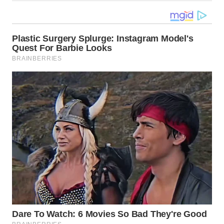
WN
TAPANULI
SELATAN
WN
TANJUNG
LESUNG
WN
KARO
WN
SIMALUNGUN
WN
LABUHANBATU
WN