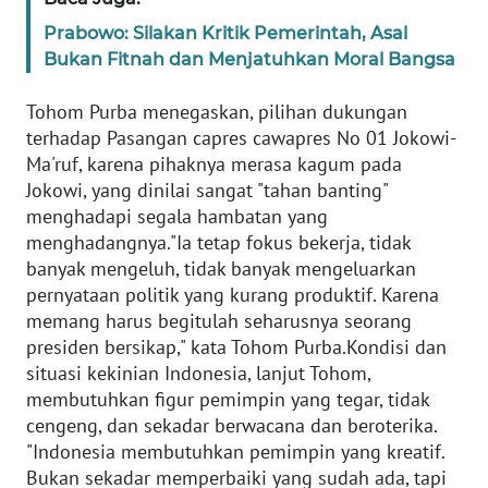
Prabowo: Silakan Kritik Pemerintah, Asal
KARIR
Bukan Fitnah dan Menjatuhkan Moral Bangsa
DISCLAIMER
Tohom Purba menegaskan, pilihan dukungan
terhadap Pasangan capres cawapres No 01 Jokowi-
Ma'ruf, karena pihaknya merasa kagum pada
Wahana
News
Jokowi, yang dinilai sangat "tahan banting"
Regional
menghadapi segala hambatan yang
menghadangnya."Ia tetap fokus bekerja, tidak
WN
banyak mengeluh, tidak banyak mengeluarkan
SUMUT
pernyataan politik yang kurang produktif. Karena
memang harus begitulah seharusnya seorang
WN
presiden bersikap," kata Tohom Purba.Kondisi dan
JAKARTA
situasi kekinian Indonesia, lanjut Tohom,
membutuhkan figur pemimpin yang tegar, tidak
cengeng, dan sekadar berwacana dan beroterika.
WN
JABAR
"Indonesia membutuhkan pemimpin yang kreatif.
Bukan sekadar memperbaiki yang sudah ada, tapi