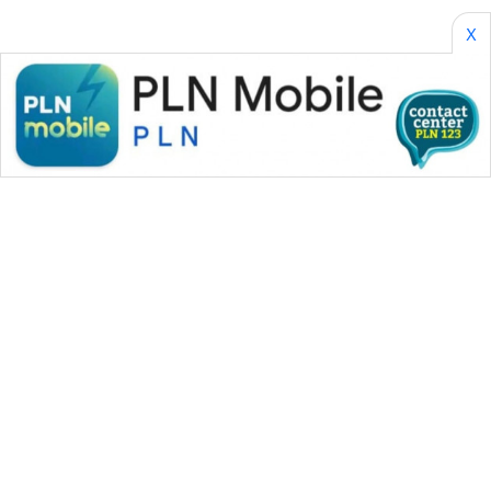
X
WAHANA MEDIA GROUP
|
|
|
WAHANA NEWS co
WAHANA TANI
WAHANA ADVOKAT
|
|
WAHANA INFRASTRUKTUR
WAHANA KONSUMEN