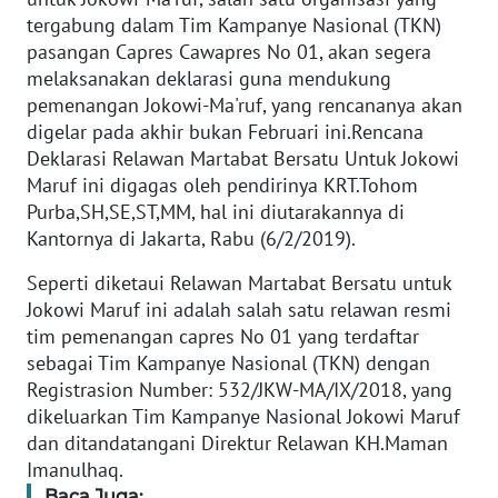
Informasi
tergabung dalam Tim Kampanye Nasional (TKN)
pasangan Capres Cawapres No 01, akan segera
INDEKS
melaksanakan deklarasi guna mendukung
BERITA
pemenangan Jokowi-Ma'ruf, yang rencananya akan
digelar pada akhir bukan Februari ini.Rencana
KONTAK
Deklarasi Relawan Martabat Bersatu Untuk Jokowi
KAMI
Maruf ini digagas oleh pendirinya KRT.Tohom
Purba,SH,SE,ST,MM, hal ini diutarakannya di
INFO
Kantornya di Jakarta, Rabu (6/2/2019).
IKLAN
Seperti diketaui Relawan Martabat Bersatu untuk
TENTANG
Jokowi Maruf ini adalah salah satu relawan resmi
KAMI
tim pemenangan capres No 01 yang terdaftar
sebagai Tim Kampanye Nasional (TKN) dengan
PEDOMAN
Registrasion Number: 532/JKW-MA/IX/2018, yang
MEDIA
dikeluarkan Tim Kampanye Nasional Jokowi Maruf
SIBER
dan ditandatangani Direktur Relawan KH.Maman
Imanulhaq.
REDAKSI
Baca Juga: