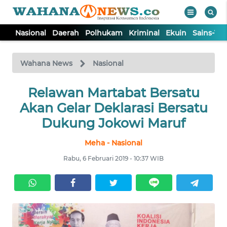
Nasional
Daerah
Polhukam
Kriminal
Ekuin
Sains-Te
WAHANA
Tutup
TV
Wahana News
Nasional
NASIONAL
Relawan Martabat Bersatu
Akan Gelar Deklarasi Bersatu
DAERAH
Dukung Jokowi Maruf
Meha - Nasional
POLHUKAM
Rabu, 6 Februari 2019 - 10:37 WIB
KRIMINAL
EKUIN