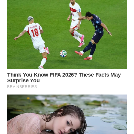
WN
PRIANGAN
TIMUR
WN
SEMARANG
WN
SOLO
WN
BOROBUDUR
WN
MADURA
WN
SURABAYA