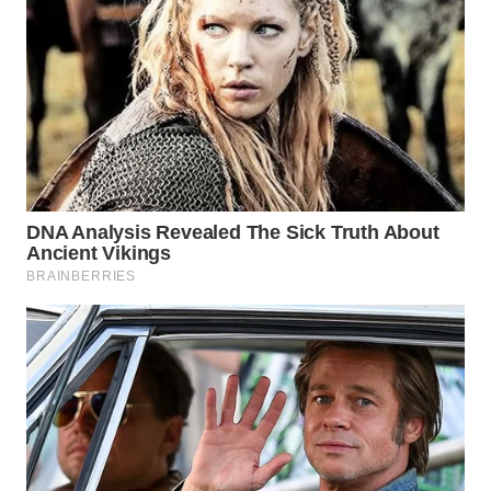
WN
BOGOR
WN
DEPOK
WN
TAPANULI
UTARA
WN
SAMOSIR
WN
PADANG
LAWAS