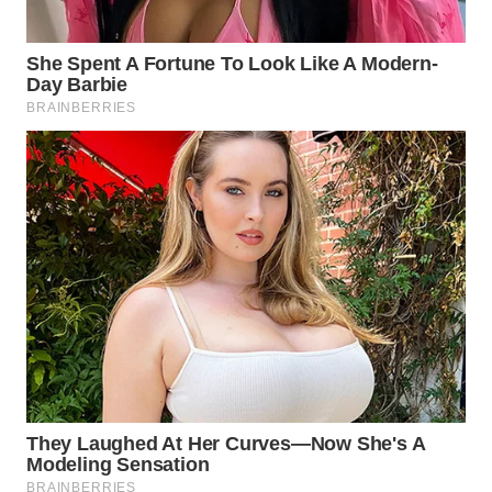
Wahana
Media
Group
WAHANA
NEWS
WAHANA
TANI
WAHANA
ADVOKAT
WAHANA
INFRASTRUKTUR
WAHANA
KONSUMEN