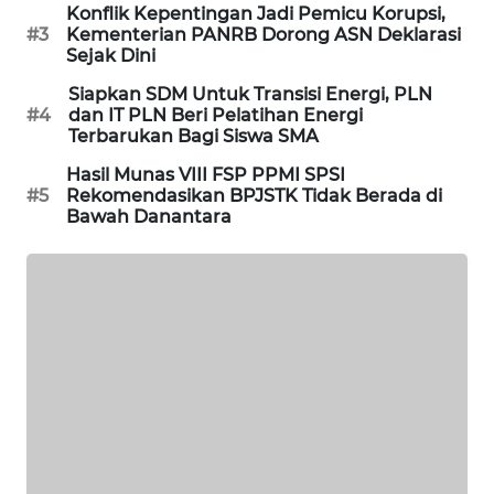
KARING
Konflik Kepentingan Jadi Pemicu Korupsi,
#3
Kementerian PANRB Dorong ASN Deklarasi
NEWS
Sejak Dini
Siapkan SDM Untuk Transisi Energi, PLN
JURNAL
#4
dan IT PLN Beri Pelatihan Energi
MARITIM
Terbarukan Bagi Siswa SMA
Hasil Munas VIII FSP PPMI SPSI
HUMBANG
#5
Rekomendasikan BPJSTK Tidak Berada di
NEWS
Bawah Danantara
GARONGGANG
NEWS
FISUELRI
ID
ENERGI
NEWS