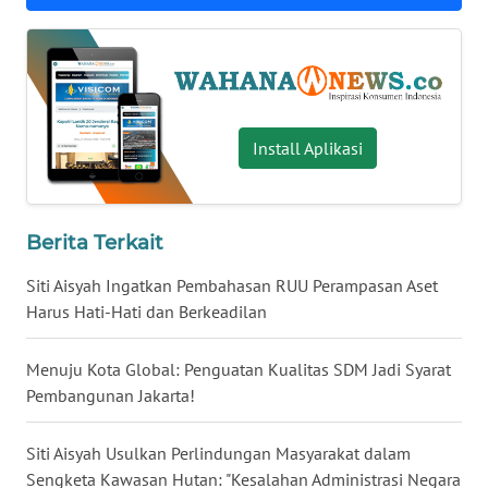
WN
KALTARA
WN
KALSEL
Install Aplikasi
WN
KALTIM
Berita Terkait
WN
Siti Aisyah Ingatkan Pembahasan RUU Perampasan Aset
SULSEL
Harus Hati-Hati dan Berkeadilan
WN
Menuju Kota Global: Penguatan Kualitas SDM Jadi Syarat
GORONTALO
Pembangunan Jakarta!
WN
SULUT
Siti Aisyah Usulkan Perlindungan Masyarakat dalam
Sengketa Kawasan Hutan: "Kesalahan Administrasi Negara