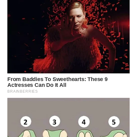
WAHANA
SPORT
WAHANA
UMKM
WAHANA
SELEB
WAHANA
PERSONA
WAHANA
OTOMOTIF
WAHANA
HEALTH