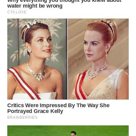
WN
INDRAMAYU
WN
KUNINGAN
WN
MAJALENGKA
WN
SUBANG
WN
SUKABUMI
WN
PURWAKARTA