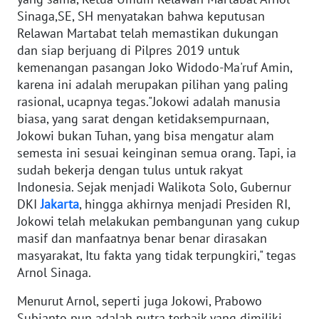
Sinaga,SE, SH menyatakan bahwa keputusan
WN
Relawan Martabat telah memastikan dukungan
SERAMBI
dan siap berjuang di Pilpres 2019 untuk
kemenangan pasangan Joko Widodo-Ma'ruf Amin,
WN
karena ini adalah merupakan pilihan yang paling
JAMBI
rasional, ucapnya tegas."Jokowi adalah manusia
biasa, yang sarat dengan ketidaksempurnaan,
WN
Jokowi bukan Tuhan, yang bisa mengatur alam
SULTRA
semesta ini sesuai keinginan semua orang. Tapi, ia
sudah bekerja dengan tulus untuk rakyat
WN
Indonesia. Sejak menjadi Walikota Solo, Gubernur
NTB
DKI
Jakarta
, hingga akhirnya menjadi Presiden RI,
Jokowi telah melakukan pembangunan yang cukup
WN
masif dan manfaatnya benar benar dirasakan
SULTENG
masyarakat, Itu fakta yang tidak terpungkiri," tegas
Arnol Sinaga.
WN
Menurut Arnol, seperti juga Jokowi, Prabowo
SULBAR
Subianto pun adalah putra terbaik yang dimiliki