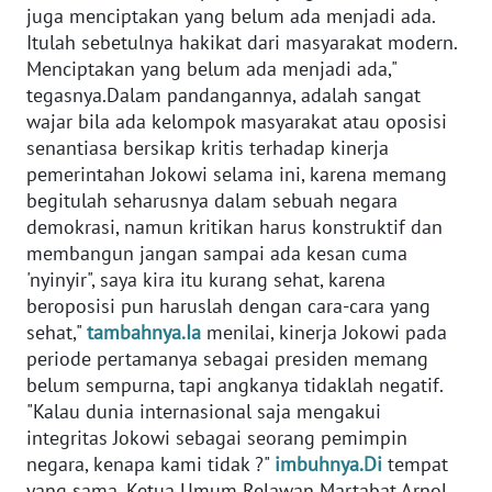
juga menciptakan yang belum ada menjadi ada.
WN
Itulah sebetulnya hakikat dari masyarakat modern.
BANTEN
Menciptakan yang belum ada menjadi ada,"
tegasnya.Dalam pandangannya, adalah sangat
WN
wajar bila ada kelompok masyarakat atau oposisi
NTT
senantiasa bersikap kritis terhadap kinerja
pemerintahan Jokowi selama ini, karena memang
WN
begitulah seharusnya dalam sebuah negara
KEPRI
demokrasi, namun kritikan harus konstruktif dan
membangun jangan sampai ada kesan cuma
WN
'nyinyir", saya kira itu kurang sehat, karena
PAPUA
beroposisi pun haruslah dengan cara-cara yang
sehat,"
tambahnya.Ia
menilai, kinerja Jokowi pada
WN
periode pertamanya sebagai presiden memang
PAPUA
belum sempurna, tapi angkanya tidaklah negatif.
BARAT
"Kalau dunia internasional saja mengakui
integritas Jokowi sebagai seorang pemimpin
WN
negara, kenapa kami tidak ?"
imbuhnya.Di
tempat
RIAU
yang sama, Ketua Umum Relawan Martabat Arnol