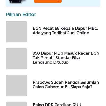
MAWAKA
ID
Pilihan Editor
MARTABAT
BGN Pecat 66 Kepala Dapur MBG,
NET
Ada yang Terlibat Judi Online
PLN
WATCH
950 Dapur MBG Masuk Radar BGN,
Tak Penuhi Standar Bisa
MKLI
Langsung Ditutup
LPKKI
Prabowo Sudah Panggil Sejumlah
LKKI
Calon Gubernur BI, Siapa Saja?
KOPEKLIN
Baleg DPR Pastikan RUU