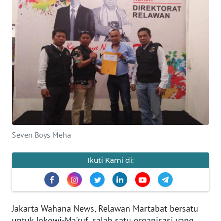
SAINS-TEKNO
KESEHATAN
INTERNASIONAL
SERBA-SERBI
PENDIDIKAN
Seven Boys Meha
OLAHRAGA
Ikuti Kami di:
OPINI
EDITORIAL
Jakarta Wahana News, Relawan Martabat bersatu
untuk Jokowi-Ma'ruf, salah satu organisasi yang