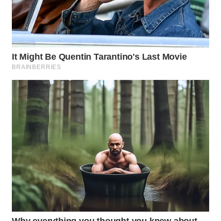
WN
SUMEDANG
WN
CIANJUR
WN
KEPULAUAN
SERIBU
WN
TANGERANG
WN
BINJAI
WN
CIREBON