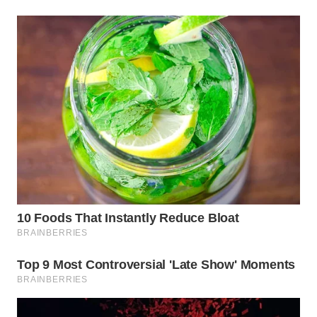
WAHANA
LISTRIK
WAHANA
TRAVEL
WAHANA
TV
WAHANANEWS
ID
WAHANANEWS
CO ID
WAHANANEWS
NET