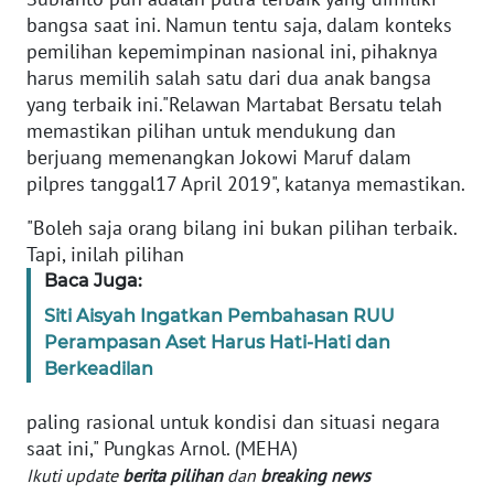
bangsa saat ini. Namun tentu saja, dalam konteks
WN
pemilihan kepemimpinan nasional ini, pihaknya
BABEL
harus memilih salah satu dari dua anak bangsa
yang terbaik ini."Relawan Martabat Bersatu telah
WN
memastikan pilihan untuk mendukung dan
SUMBAR
berjuang memenangkan Jokowi Maruf dalam
pilpres tanggal17 April 2019", katanya memastikan.
WN
SUMSEL
"Boleh saja orang bilang ini bukan pilihan terbaik.
Tapi, inilah pilihan
WN
Baca Juga:
BENGKULU
Siti Aisyah Ingatkan Pembahasan RUU
Perampasan Aset Harus Hati-Hati dan
WN
Berkeadilan
LAMPUNG
paling rasional untuk kondisi dan situasi negara
WN
saat ini," Pungkas Arnol. (MEHA)
JATENG
Ikuti update
berita pilihan
dan
breaking news