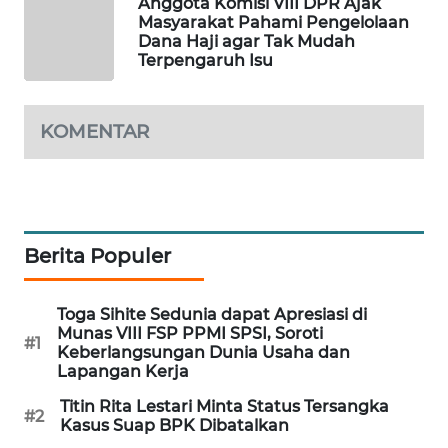
Anggota Komisi VIII DPR Ajak
Masyarakat Pahami Pengelolaan
SIBARAGAS
Dana Haji agar Tak Mudah
NEWS
Terpengaruh Isu
METRO
SIANTAR
KOMENTAR
NEWS
METRO
MEDAN
NEWS
Berita Populer
METRO
JAKARTA
Toga Sihite Sedunia dapat Apresiasi di
NEWS
Munas VIII FSP PPMI SPSI, Soroti
#1
Keberlangsungan Dunia Usaha dan
Lapangan Kerja
KRT
Titin Rita Lestari Minta Status Tersangka
NEWS
#2
Kasus Suap BPK Dibatalkan