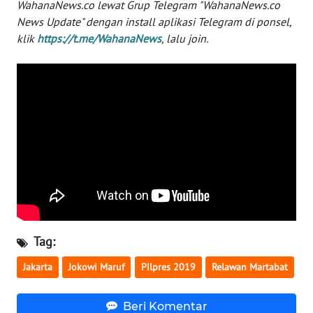
WahanaNews.co lewat Grup Telegram "WahanaNews.co
WN
News Update" dengan install aplikasi Telegram di ponsel,
NUSANTARA
klik
https://t.me/WahanaNews
, lalu join.
WN
JOGJA
WN
JATIM
WN
BALI
WN
KALBAR
Tag:
Jakarta
Jokowi Maruf
Pilpres 2019
Relawan Martabat
WN
KALTENG
Beri Komentar