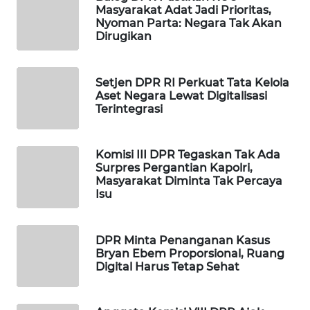
Masyarakat Adat Jadi Prioritas,
PORTAL
Nyoman Parta: Negara Tak Akan
KONSUMEN
Dirugikan
FORWAMKI
Setjen DPR RI Perkuat Tata Kelola
Aset Negara Lewat Digitalisasi
ALPERKLINAS
Terintegrasi
FORJASIDA
Komisi III DPR Tegaskan Tak Ada
Surpres Pergantian Kapolri,
TAMBANG
Masyarakat Diminta Tak Percaya
NEWS
Isu
SITUNGIR
DPR Minta Penanganan Kasus
NEWS
Bryan Ebem Proporsional, Ruang
Digital Harus Tetap Sehat
SIDIKALANG
NEWS