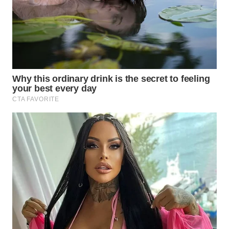
WN
NATUNA
WN
BINTAN
WN
MANDALIKA
WN
LIKUPANG
WN
LABUANBAJO
WN
BORNEO