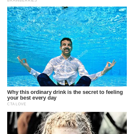
TAPANULI
TENGAH
WN DELI
SERDANG
WN
TEBING
TINGGI
WN
PAKPAK
WN
KARAWANG
WN
BEKASI