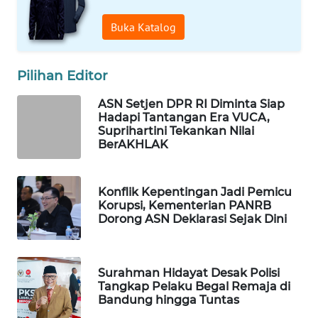
WAHANA
Buka Katalog
LISTRIK
WAHANA
Pilihan Editor
TRAVEL
ASN Setjen DPR RI Diminta Siap
Hadapi Tantangan Era VUCA,
WAHANA
Suprihartini Tekankan Nilai
TV
BerAKHLAK
WAHANANEWS
Konflik Kepentingan Jadi Pemicu
ID
Korupsi, Kementerian PANRB
Dorong ASN Deklarasi Sejak Dini
WAHANANEWS
CO ID
Surahman Hidayat Desak Polisi
WAHANANEWS
Tangkap Pelaku Begal Remaja di
NET
Bandung hingga Tuntas