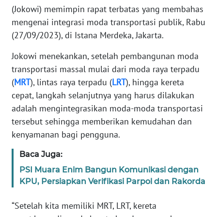
Informasi
(Jokowi) memimpin rapat terbatas yang membahas
mengenai integrasi moda transportasi publik, Rabu
INDEKS
(27/09/2023), di Istana Merdeka, Jakarta.
BERITA
Jokowi menekankan, setelah pembangunan moda
KONTAK
transportasi massal mulai dari moda raya terpadu
KAMI
(
MRT
), lintas raya terpadu (
LRT
), hingga kereta
cepat, langkah selanjutnya yang harus dilakukan
INFO
IKLAN
adalah mengintegrasikan moda-moda transportasi
tersebut sehingga memberikan kemudahan dan
TENTANG
kenyamanan bagi pengguna.
KAMI
Baca Juga:
PEDOMAN
PSI Muara Enim Bangun Komunikasi dengan
MEDIA
KPU, Persiapkan Verifikasi Parpol dan Rakorda
SIBER
“Setelah kita memiliki MRT, LRT, kereta
REDAKSI