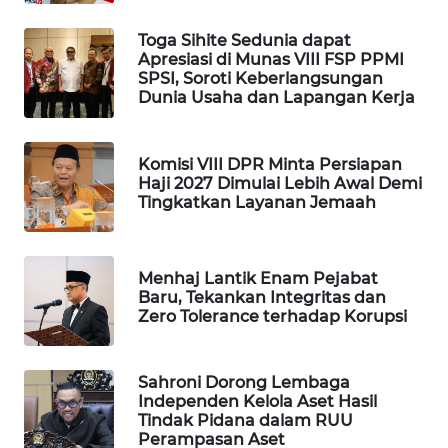
WAHANA
Toga Sihite Sedunia dapat
SPORT
Apresiasi di Munas VIII FSP PPMI
SPSI, Soroti Keberlangsungan
Dunia Usaha dan Lapangan Kerja
WAHANA
UMKM
Komisi VIII DPR Minta Persiapan
WAHANA
Haji 2027 Dimulai Lebih Awal Demi
SELEB
Tingkatkan Layanan Jemaah
WAHANA
PERSONA
Menhaj Lantik Enam Pejabat
Baru, Tekankan Integritas dan
Zero Tolerance terhadap Korupsi
WAHANA
OTOMOTIF
Sahroni Dorong Lembaga
WAHANA
Independen Kelola Aset Hasil
HEALTH
Tindak Pidana dalam RUU
Perampasan Aset