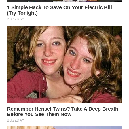
WN
BOGOR
WN
DEPOK
WN
TAPANULI
UTARA
WN
SAMOSIR
WN
PADANG
LAWAS