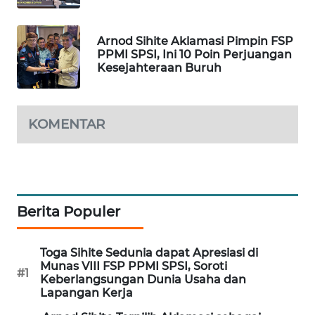
WAHANA
DESA
Arnod Sihite Aklamasi Pimpin FSP
WISATA
PPMI SPSI, Ini 10 Poin Perjuangan
Kesejahteraan Buruh
LAPAK
WAHANA
KOMENTAR
Wahana
Network
KONSUMEN
LISTRIK
Berita Populer
MASYARAKAT
KELISTRIKAN
Toga Sihite Sedunia dapat Apresiasi di
Munas VIII FSP PPMI SPSI, Soroti
#1
Keberlangsungan Dunia Usaha dan
WALINKI
Lapangan Kerja
ID