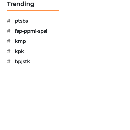
Trending
PORTAL
KONSUMEN
#
ptsbs
FORWAMKI
#
fsp-ppmi-spsi
#
kmp
ALPERKLINAS
#
kpk
FORJASIDA
#
bpjstk
TAMBANG
NEWS
SITUNGIR
NEWS
SIDIKALANG
NEWS