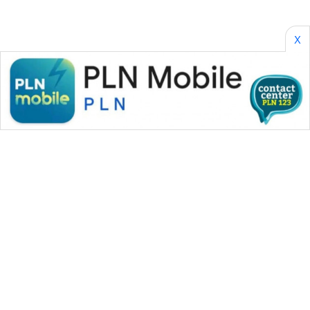
X
WAHANA MEDIA GROUP
|
|
|