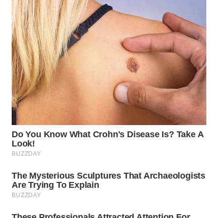
WN
SUMEDANG
WN
CIANJUR
WN
KEPULAUAN
SERIBU
WN
TANGERANG
WN
BINJAI
WN
CIREBON