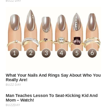
WN
PRIANGAN
TIMUR
WN
SEMARANG
WN
SOLO
WN
BOROBUDUR
WN
MADURA
WN
SURABAYA