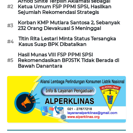
Arnod Sihite Terpilih Aklamasi sebagai
#2
Ketua Umum FSP PPMI SPSI, Hasilkan
MAWAKA
Sejumlah Rekomendasi Strategis
ID
Korban KMP Mutiara Santosa 2, Sebanyak
#3
232 Orang Dievakuasi 5 Meninggal
MARTABAT
NET
Titin Rita Lestari Minta Status Tersangka
#4
Kasus Suap BPK Dibatalkan
PLN
Hasil Munas VIII FSP PPMI SPSI
WATCH
#5
Rekomendasikan BPJSTK Tidak Berada di
Bawah Danantara
MKLI
LPKKI
LKKI
KOPEKLIN