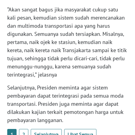
“Akan sangat bagus jika masyarakat cukup satu
WN
SERAMBI
kali pesan, kemudian sistem sudah merencanakan
dan multimoda transportasi apa yang harus
WN
digunakan. Semuanya sudah tersiapkan. Misalnya,
JAMBI
pertama, naik ojek ke stasiun, kemudian naik
kereta, naik kereta naik Transjakarta sampai ke titik
WN
tujuan, sehingga tidak perlu dicari-cari, tidak perlu
SULTRA
menunggu-nunggu, karena semuanya sudah
terintegrasi,” jelasnya
WN
NTB
Selanjutnya, Presiden meminta agar sistem
pembayaran dapat terintegrasi pada semua moda
WN
transportasi. Presiden juga meminta agar dapat
SULTENG
dilakukan kajian terkait pemotongan harga untuk
pembayaran langganan.
WN
SULBAR
1
2
Selanjutnya
Lihat Semua