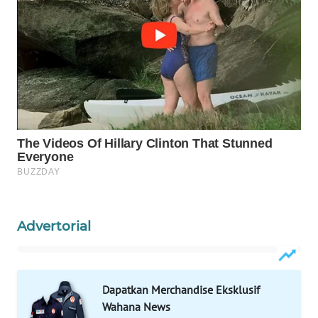
Wahana
Media
Group
WAHANA
NEWS
WAHANA
TANI
WAHANA
ADVOKAT
Advertorial
WAHANA
INFRASTRUKTUR
WAHANA
Dapatkan Merchandise Eksklusif
KONSUMEN
Wahana News