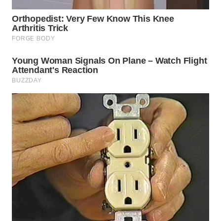
TAPANULI
TENGAH
WN DELI
SERDANG
WN
TEBING
TINGGI
WN
PAKPAK
WN
KARAWANG
WN
BEKASI