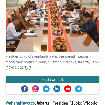
SAINS-TEKNO
KESEHATAN
INTERNASIONAL
SERBA-SERBI
PENDIDIKAN
Presiden Jokowi memimpin ratas mengenai integrasi
moda transportasi publik, di Istana Merdeka, Jakarta, Rabu
(27/09/2023). (Fo
OLAHRAGA
Ikuti Kami di:
OPINI
EDITORIAL
WahanaNews.co
, Jakarta -
Presiden RI Joko Widodo