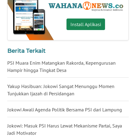
WN
NUSANTARA
Install Aplikasi
WN
JOGJA
Berita Terkait
WN
JATIM
PSI Muara Enim Matangkan Rakorda, Kepengurusan
Hampir hingga Tingkat Desa
WN
BALI
Yakup Hasibuan: Jokowi Sangat Menunggu Momen
Tunjukkan Ijazah di Persidangan
WN
KALBAR
Jokowi Awali Agenda Politik Bersama PSI dari Lampung
WN
Jokowi: Masuk PSI Harus Lewat Mekanisme Partai, Saya
KALTENG
Jadi Motivator