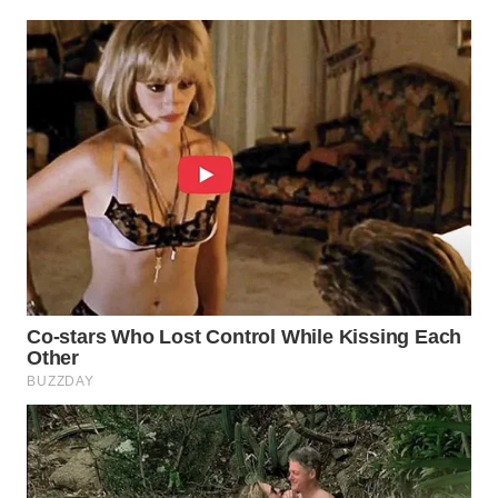
WN
NATUNA
WN
BINTAN
WN
MANDALIKA
WN
LIKUPANG
WN
LABUANBAJO
WN
BORNEO