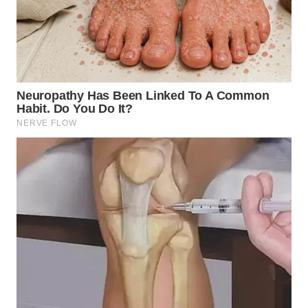
WN
TAPANULI
SELATAN
WN
TANJUNG
LESUNG
WN
KARO
WN
SIMALUNGUN
WN
LABUHANBATU
WN