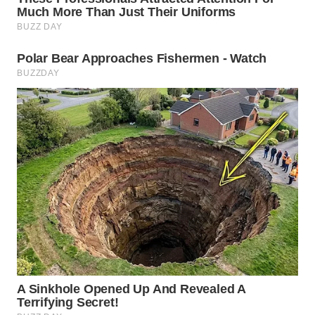
WN
INDRAMAYU
WN
KUNINGAN
WN
MAJALENGKA
WN
SUBANG
WN
SUKABUMI
WN
PURWAKARTA