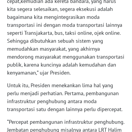
cepat,kemudian ada kereta bandara, yang harus
kita segera selesaikan, segera eksekusi adalah
KARIR
bagaimana kita mengintegrasikan moda
transportasi ini dengan moda transportasi lainnya
DISCLAIMER
seperti Transjakarta, bus, taksi online, ojek online.
Sehingga dibutuhkan sebuah sistem yang
Wahana
memudahkan masyarakat, yang akhirnya
News
Regional
mendorong masyarakat menggunakan transportasi
publik, karena kuncinya adalah kemudahan dan
WN
kenyamanan,” ujar Presiden.
SUMUT
Untuk itu, Presiden menekankan lima hal yang
perlu menjadi perhatian. Pertama, pembangunan
WN
JAKARTA
infrastruktur penghubung antara moda
transportasi satu dengan lainnya perlu dipercepat.
WN
JABAR
“Percepat pembangunan infrastruktur penghubung.
Jembatan penghubung misalnya antara LRT Halim