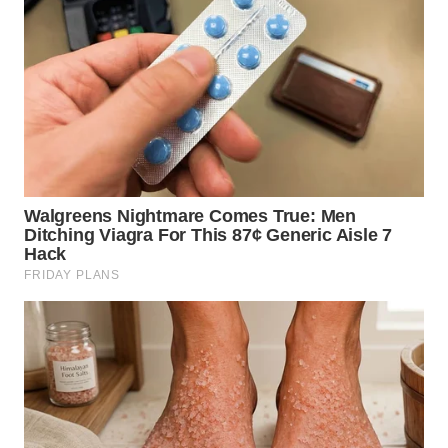
WN
MALUKU
WN
MALUT
WN
DAIRI
WN
DANAU
TOBA
WN
NIAS
WN
LANGKAT