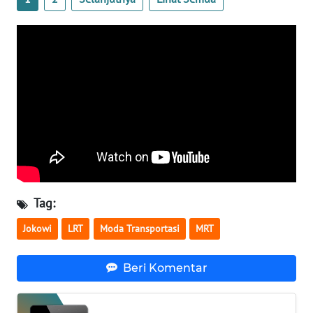
WN
BABEL
WN
SUMBAR
WN
SUMSEL
WN
BENGKULU
Tag:
WN
Jokowi
LRT
Moda Transportasi
MRT
LAMPUNG
Beri Komentar
WN
JATENG