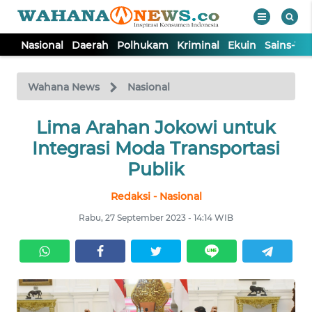
Nasional
Daerah
Polhukam
Kriminal
Ekuin
Sains-Te
WAHANA
Tutup
TV
Wahana News
Nasional
NASIONAL
Lima Arahan Jokowi untuk
Integrasi Moda Transportasi
DAERAH
Publik
Redaksi - Nasional
POLHUKAM
Rabu, 27 September 2023 - 14:14 WIB
KRIMINAL
EKUIN