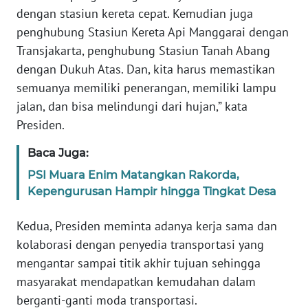
WN
dengan stasiun kereta cepat. Kemudian juga
BANTEN
penghubung Stasiun Kereta Api Manggarai dengan
Transjakarta, penghubung Stasiun Tanah Abang
WN
dengan Dukuh Atas. Dan, kita harus memastikan
NTT
semuanya memiliki penerangan, memiliki lampu
jalan, dan bisa melindungi dari hujan,” kata
WN
Presiden.
KEPRI
Baca Juga:
WN
PSI Muara Enim Matangkan Rakorda,
PAPUA
Kepengurusan Hampir hingga Tingkat Desa
WN
Kedua, Presiden meminta adanya kerja sama dan
PAPUA
kolaborasi dengan penyedia transportasi yang
BARAT
mengantar sampai titik akhir tujuan sehingga
WN
masyarakat mendapatkan kemudahan dalam
RIAU
berganti-ganti moda transportasi.