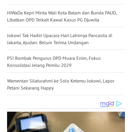
WN
HiWaDa Kepri Minta Wali Kota Batam dan Bunda PAUD,
KALTARA
Libatkan OPD Terkait Kawal Kasus PG Djuwita
WN
KALSEL
Jokowi Tak Hadiri Upacara Hari Lahirnya Pancasila di
Jakarta, Ajudan: Belum Terima Undangan
WN
KALTIM
PSI Rombak Pengurus DPD Muara Enim, Fokus
Konsolidasi Jelang Pemilu 2029
WN
SULSEL
Wamentan Silaturahmi ke Solo Ketemu Jokowi, Lapor
Petani Sekarang Happy
WN
GORONTALO
WN
SULUT