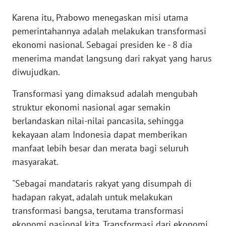
Karena itu, Prabowo menegaskan misi utama
KARIR
pemerintahannya adalah melakukan transformasi
ekonomi nasional. Sebagai presiden ke - 8 dia
DISCLAIMER
menerima mandat langsung dari rakyat yang harus
diwujudkan.
Wahana
News
Transformasi yang dimaksud adalah mengubah
Regional
struktur ekonomi nasional agar semakin
berlandaskan nilai-nilai pancasila, sehingga
WN
SUMUT
kekayaan alam Indonesia dapat memberikan
manfaat lebih besar dan merata bagi seluruh
WN
masyarakat.
JAKARTA
"Sebagai mandataris rakyat yang disumpah di
hadapan rakyat, adalah untuk melakukan
WN
JABAR
transformasi bangsa, terutama transformasi
ekonomi nasional kita. Transformasi dari ekonomi