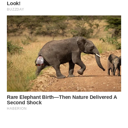
WAHANA
LISTRIK
WAHANA
TRAVEL
WAHANA
TV
WAHANANEWS
ID
WAHANANEWS
CO ID
WAHANANEWS
NET