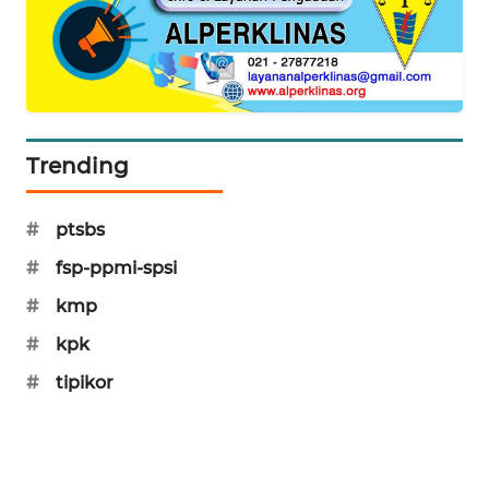
SIBARAGAS
NEWS
METRO
SIANTAR
NEWS
Trending
METRO
#
ptsbs
MEDAN
NEWS
#
fsp-ppmi-spsi
#
kmp
METRO
JAKARTA
#
kpk
NEWS
#
tipikor
KRT
NEWS