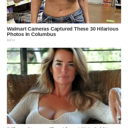
WN
NATUNA
WN
BINTAN
WN
MANDALIKA
WN
LIKUPANG
WN
LABUANBAJO
WN
BORNEO