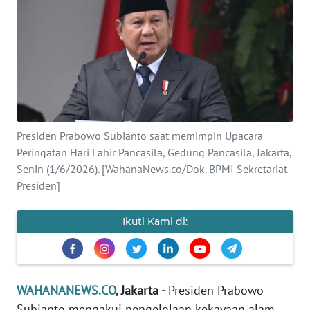
SAINS-TEKNO
KESEHATAN
INTERNASIONAL
SERBA-SERBI
Presiden Prabowo Subianto saat memimpin Upacara
Peringatan Hari Lahir Pancasila, Gedung Pancasila, Jakarta,
PENDIDIKAN
Senin (1/6/2026). [WahanaNews.co/Dok. BPMI Sekretariat
Presiden]
OLAHRAGA
Ikuti Kami di:
OPINI
EDITORIAL
WAHANANEWS.CO
, Jakarta -
Presiden Prabowo
Subianto mengakui pengelolaan kekayaan alam