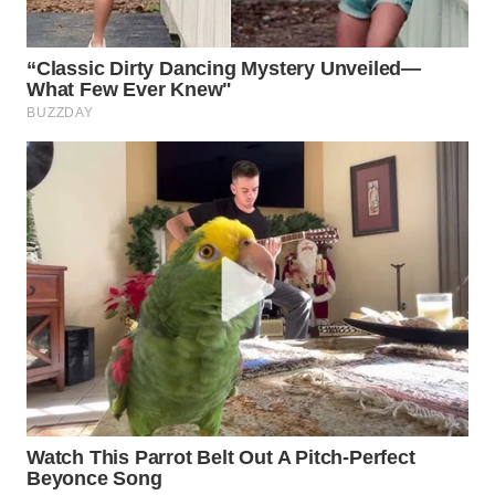
WN
SUMEDANG
WN
CIANJUR
WN
KEPULAUAN
SERIBU
WN
TANGERANG
WN
BINJAI
WN
CIREBON