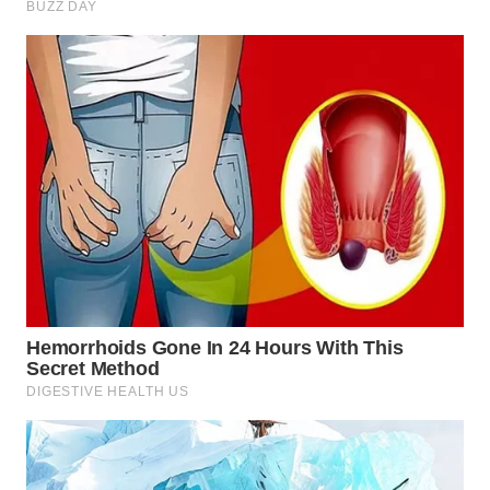
WN
INDRAMAYU
WN
KUNINGAN
WN
MAJALENGKA
WN
SUBANG
WN
SUKABUMI
WN
PURWAKARTA