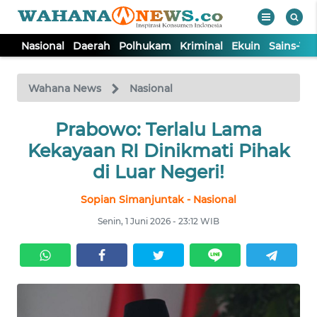
Nasional
Daerah
Polhukam
Kriminal
Ekuin
Sains-Te
WAHANA
Tutup
TV
Wahana News
Nasional
NASIONAL
Prabowo: Terlalu Lama
Kekayaan RI Dinikmati Pihak
DAERAH
di Luar Negeri!
Sopian Simanjuntak - Nasional
POLHUKAM
Senin, 1 Juni 2026 - 23:12 WIB
KRIMINAL
EKUIN