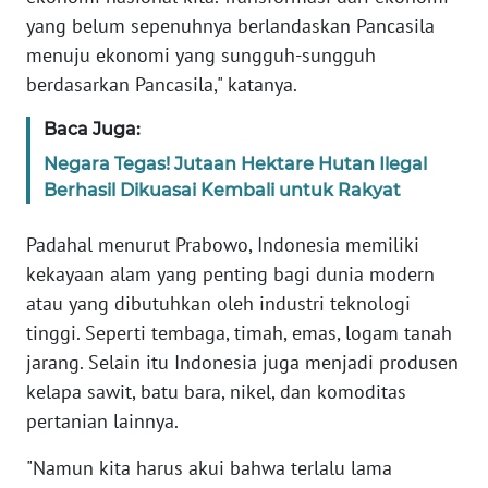
WN
yang belum sepenuhnya berlandaskan Pancasila
BANTEN
menuju ekonomi yang sungguh-sungguh
berdasarkan Pancasila," katanya.
WN
NTT
Baca Juga:
Negara Tegas! Jutaan Hektare Hutan Ilegal
WN
Berhasil Dikuasai Kembali untuk Rakyat
KEPRI
Padahal menurut Prabowo, Indonesia memiliki
WN
kekayaan alam yang penting bagi dunia modern
PAPUA
atau yang dibutuhkan oleh industri teknologi
tinggi. Seperti tembaga, timah, emas, logam tanah
WN
jarang. Selain itu Indonesia juga menjadi produsen
PAPUA
BARAT
kelapa sawit, batu bara, nikel, dan komoditas
pertanian lainnya.
WN
"Namun kita harus akui bahwa terlalu lama
RIAU