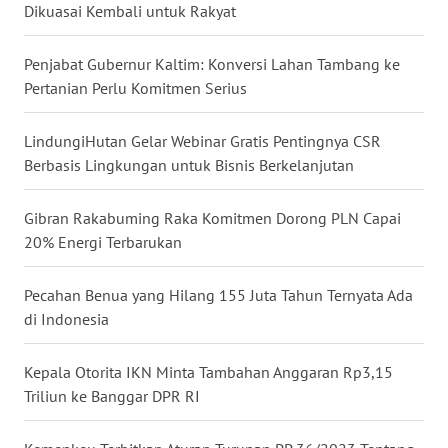
Dikuasai Kembali untuk Rakyat
WN
NUSANTARA
Penjabat Gubernur Kaltim: Konversi Lahan Tambang ke
Pertanian Perlu Komitmen Serius
WN
JOGJA
LindungiHutan Gelar Webinar Gratis Pentingnya CSR
Berbasis Lingkungan untuk Bisnis Berkelanjutan
WN
JATIM
Gibran Rakabuming Raka Komitmen Dorong PLN Capai
20% Energi Terbarukan
WN
BALI
Pecahan Benua yang Hilang 155 Juta Tahun Ternyata Ada
di Indonesia
WN
KALBAR
Kepala Otorita IKN Minta Tambahan Anggaran Rp3,15
WN
Triliun ke Banggar DPR RI
KALTENG