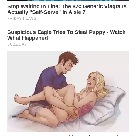
WN
MALUKU
WN
MALUT
WN
DAIRI
WN
DANAU
TOBA
WN
NIAS
WN
LANGKAT