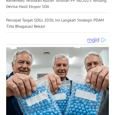
Kemenkeu Terbitkan Aturan Turunan PP 36/2023 Tentang
WN
Devisa Hasil Ekspor SDA
KALTARA
Percepat Target SDGs 2030, Ini Langkah Strategis PDAM
WN
Tirta Bhagasasi Bekasi
KALSEL
WN
KALTIM
WN
SULSEL
WN
GORONTALO
WN
SULUT