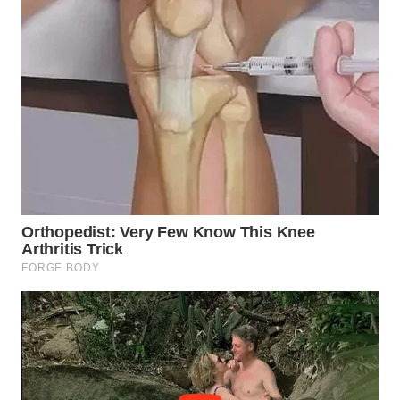
TAPANULI
TENGAH
WN DELI
SERDANG
WN
TEBING
TINGGI
WN
PAKPAK
WN
KARAWANG
WN
BEKASI