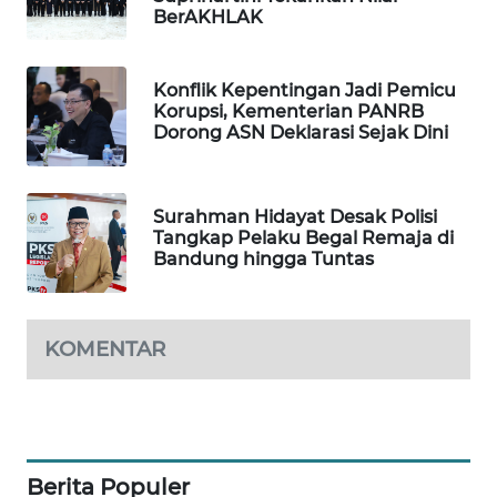
BerAKHLAK
MAWAKA
ID
Konflik Kepentingan Jadi Pemicu
Korupsi, Kementerian PANRB
MARTABAT
Dorong ASN Deklarasi Sejak Dini
NET
PLN
Surahman Hidayat Desak Polisi
WATCH
Tangkap Pelaku Begal Remaja di
Bandung hingga Tuntas
MKLI
LPKKI
KOMENTAR
LKKI
KOPEKLIN
Berita Populer