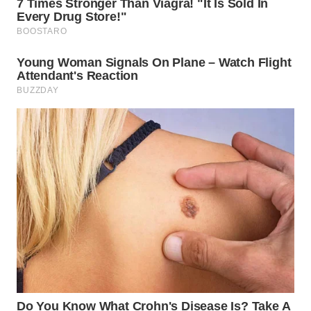
Wahana
Media
Group
WAHANA
NEWS
WAHANA
TANI
WAHANA
ADVOKAT
WAHANA
INFRASTRUKTUR
WAHANA
KONSUMEN