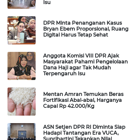
Isu
WAHANA
DESA
WISATA
DPR Minta Penanganan Kasus
Bryan Ebem Proporsional, Ruang
Digital Harus Tetap Sehat
LAPAK
WAHANA
Anggota Komisi VIII DPR Ajak
Wahana
Masyarakat Pahami Pengelolaan
Network
Dana Haji agar Tak Mudah
Terpengaruh Isu
KONSUMEN
LISTRIK
Mentan Amran Temukan Beras
Fortifikasi Abal-abal, Harganya
MASYARAKAT
Capai Rp 42.000/Kg
KELISTRIKAN
ASN Setjen DPR RI Diminta Siap
WALINKI
Hadapi Tantangan Era VUCA,
ID
Suprihartini Tekankan Nilai