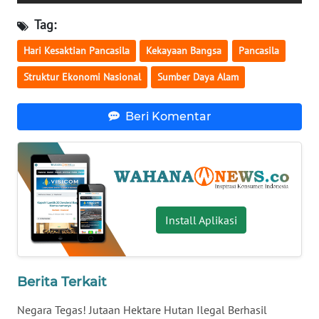
WN
Tag:
BABEL
Hari Kesaktian Pancasila
Kekayaan Bangsa
Pancasila
WN
Struktur Ekonomi Nasional
Sumber Daya Alam
SUMBAR
Beri Komentar
WN
SUMSEL
WN
BENGKULU
Install Aplikasi
WN
LAMPUNG
Berita Terkait
WN
JATENG
Negara Tegas! Jutaan Hektare Hutan Ilegal Berhasil