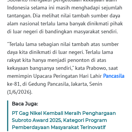
Informasi
Indonesia selama ini masih menghadapi sejumlah
tantangan. Dia melihat nilai tambah sumber daya
INDEKS
BERITA
alam nasional terlalu lama banyak dinikmati pihak
di luar negeri di bandingkan masyarakat sendiri.
KONTAK
KAMI
"Terlalu lama sebagian nilai tambah atas sumber
daya kita dinikmati di luar negeri. Terlalu lama
INFO
rakyat kita hanya menjadi penonton di atas
IKLAN
kekayaan bangsanya sendiri," kata Prabowo, saat
memimpin Upacara Peringatan Hari Lahir
Pancasila
TENTANG
ke-81, di Gedung Pancasila, Jakarta, Senin
KAMI
(1/6/2026).
PEDOMAN
Baca Juga:
MEDIA
PT Gag Nikel Kembali Meraih Penghargaan
SIBER
Subroto Award 2025, Kategori Program
Pemberdayaan Masyarakat Terinovatif
REDAKSI