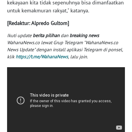
kekayaan kita tidak sepenuhnya bisa dimanfaatkan
WN
untuk kemakmuran rakyat," katanya.
SERAMBI
[Redaktur: Alpredo Gultom]
WN
Ikuti update
berita pilihan
dan
breaking news
JAMBI
WahanaNews.co lewat Grup Telegram "WahanaNews.co
News Update" dengan install aplikasi Telegram di ponsel,
WN
klik
https://t.me/WahanaNews
, lalu join.
SULTRA
WN
NTB
WN
SULTENG
WN
SULBAR