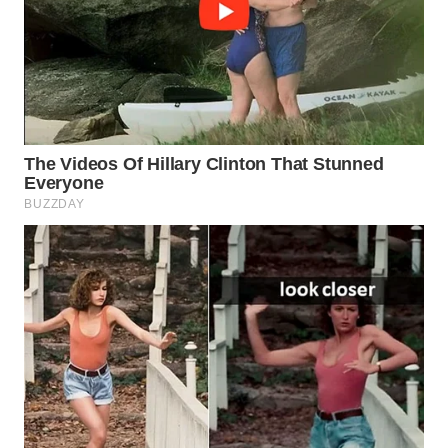
WN
BOGOR
WN
DEPOK
WN
TAPANULI
UTARA
WN
SAMOSIR
WN
PADANG
LAWAS