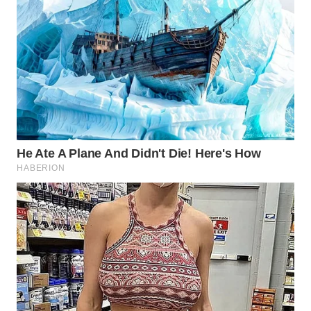
WN
PRIANGAN
TIMUR
WN
SEMARANG
WN
SOLO
WN
BOROBUDUR
WN
MADURA
WN
SURABAYA