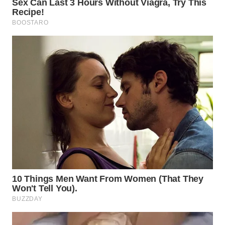
WN
TAPANULI
SELATAN
WN
TANJUNG
LESUNG
WN
KARO
WN
SIMALUNGUN
WN
LABUHANBATU
WN