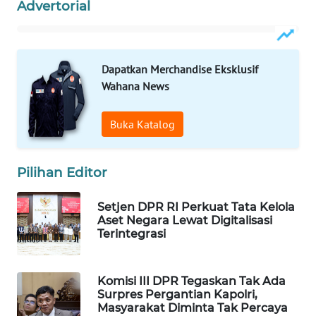
Advertorial
WAHANA
SPORT
Dapatkan Merchandise Eksklusif
WAHANA
UMKM
Wahana News
WAHANA
Buka Katalog
SELEB
Pilihan Editor
WAHANA
PERSONA
Setjen DPR RI Perkuat Tata Kelola
Aset Negara Lewat Digitalisasi
WAHANA
Terintegrasi
OTOMOTIF
WAHANA
Komisi III DPR Tegaskan Tak Ada
HEALTH
Surpres Pergantian Kapolri,
Masyarakat Diminta Tak Percaya