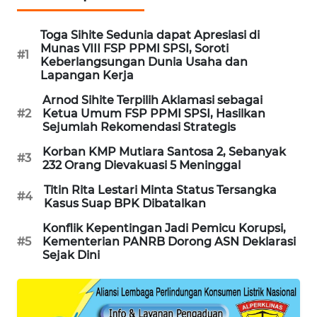
PORTAL
KONSUMEN
Toga Sihite Sedunia dapat Apresiasi di
Munas VIII FSP PPMI SPSI, Soroti
#1
Keberlangsungan Dunia Usaha dan
FORWAMKI
Lapangan Kerja
Arnod Sihite Terpilih Aklamasi sebagai
ALPERKLINAS
#2
Ketua Umum FSP PPMI SPSI, Hasilkan
Sejumlah Rekomendasi Strategis
FORJASIDA
Korban KMP Mutiara Santosa 2, Sebanyak
#3
232 Orang Dievakuasi 5 Meninggal
TAMBANG
Titin Rita Lestari Minta Status Tersangka
NEWS
#4
Kasus Suap BPK Dibatalkan
Konflik Kepentingan Jadi Pemicu Korupsi,
SITUNGIR
#5
Kementerian PANRB Dorong ASN Deklarasi
NEWS
Sejak Dini
SIDIKALANG
NEWS