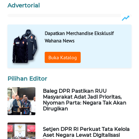
Advertorial
WAHANA
LISTRIK
WAHANA
Dapatkan Merchandise Eksklusif
TRAVEL
Wahana News
WAHANA
Buka Katalog
TV
Pilihan Editor
WAHANANEWS
ID
Baleg DPR Pastikan RUU
Masyarakat Adat Jadi Prioritas,
WAHANANEWS
Nyoman Parta: Negara Tak Akan
CO ID
Dirugikan
WAHANANEWS
Setjen DPR RI Perkuat Tata Kelola
NET
Aset Negara Lewat Digitalisasi