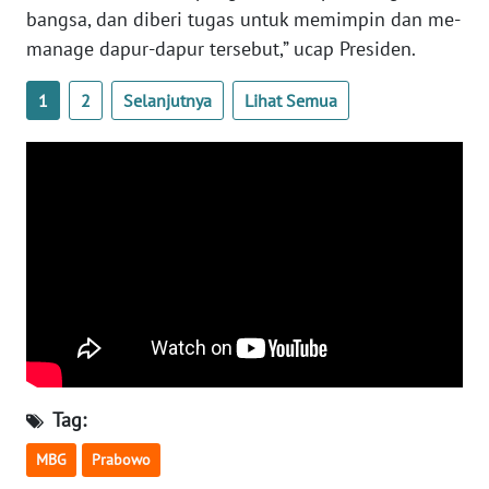
bangsa, dan diberi tugas untuk memimpin dan me-
WN
manage dapur-dapur tersebut,” ucap Presiden.
BABEL
1
2
Selanjutnya
Lihat Semua
WN
SUMBAR
WN
SUMSEL
WN
BENGKULU
WN
LAMPUNG
Tag:
WN
JATENG
MBG
Prabowo