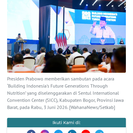
SAINS-TEKNO
KESEHATAN
INTERNASIONAL
SERBA-SERBI
PENDIDIKAN
Presiden Prabowo memberikan sambutan pada acara
‘Building Indonesia's Future Generations Through
OLAHRAGA
Nutrition’ yang diselenggarakan di Sentul International
Convention Center (SICC), Kabupaten Bogor, Provinsi Jawa
OPINI
Barat, pada Rabu, 3 Juni 2026. [WahanaNews/Setkab]
EDITORIAL
Ikuti Kami di: