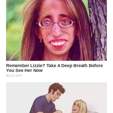
WN
SUMEDANG
WN
CIANJUR
WN
KEPULAUAN
SERIBU
WN
TANGERANG
WN
BINJAI
WN
CIREBON