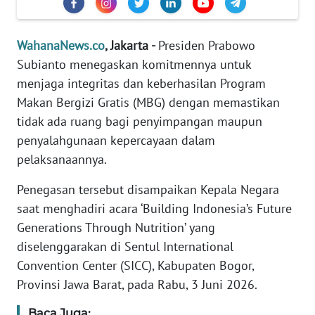
Informasi
INDEKS
WahanaNews.co
, Jakarta -
Presiden Prabowo
BERITA
Subianto menegaskan komitmennya untuk
menjaga integritas dan keberhasilan Program
KONTAK
Makan Bergizi Gratis (MBG) dengan memastikan
KAMI
tidak ada ruang bagi penyimpangan maupun
penyalahgunaan kepercayaan dalam
INFO
IKLAN
pelaksanaannya.
Penegasan tersebut disampaikan Kepala Negara
TENTANG
saat menghadiri acara ‘Building Indonesia’s Future
KAMI
Generations Through Nutrition’ yang
PEDOMAN
diselenggarakan di Sentul International
MEDIA
Convention Center (SICC), Kabupaten Bogor,
SIBER
Provinsi Jawa Barat, pada Rabu, 3 Juni 2026.
REDAKSI
Baca Juga: