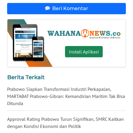
WN
Beri Komentar
NUSANTARA
WN
JOGJA
Install Aplikasi
WN
JATIM
WN
Berita Terkait
BALI
Prabowo Siapkan Transformasi Industri Perkapalan,
WN
MARTABAT Prabowo-Gibran: Kemandirian Maritim Tak Bisa
KALBAR
Ditunda
WN
Approval Rating Prabowo Turun Signifikan, SMRC Kaitkan
KALTENG
dengan Kondisi Ekonomi dan Politik