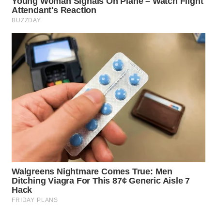
TAPANULI
TENGAH
WN DELI
SERDANG
WN
TEBING
TINGGI
WN
PAKPAK
WN
KARAWANG
WN
BEKASI