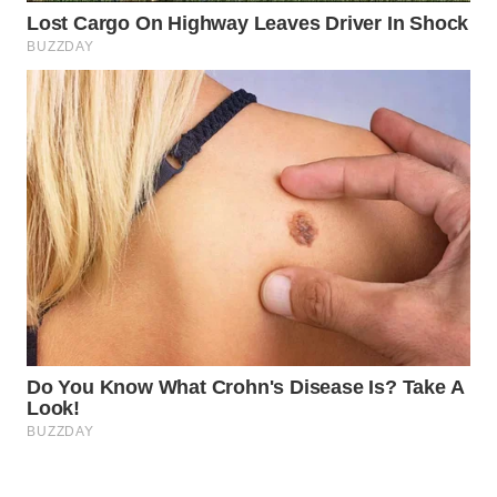
Wahana
Media
Group
WAHANA
NEWS
WAHANA
TANI
WAHANA
ADVOKAT
WAHANA
INFRASTRUKTUR
WAHANA
KONSUMEN