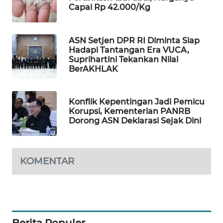
Capai Rp 42.000/Kg
WAHANA
DESA
WISATA
ASN Setjen DPR RI Diminta Siap
Hadapi Tantangan Era VUCA,
LAPAK
Suprihartini Tekankan Nilai
WAHANA
BerAKHLAK
Wahana
Konflik Kepentingan Jadi Pemicu
Network
Korupsi, Kementerian PANRB
Dorong ASN Deklarasi Sejak Dini
KONSUMEN
LISTRIK
KOMENTAR
MASYARAKAT
KELISTRIKAN
WALINKI
ID
Berita Populer