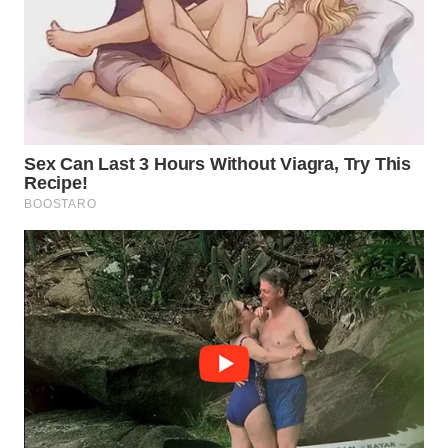
WN
INDRAMAYU
WN
KUNINGAN
WN
MAJALENGKA
WN
SUBANG
WN
SUKABUMI
WN
PURWAKARTA