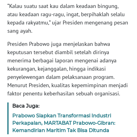
WN
“Kalau suatu saat kau dalam keadaan bingung,
BANTEN
atau keadaan ragu-ragu, ingat, berpihaklah selalu
kepada rakyatmu,” ujar Presiden mengenang pesan
WN
sang ayah.
NTT
Presiden Prabowo juga menjelaskan bahwa
WN
keputusan tersebut diambil setelah dirinya
KEPRI
menerima berbagai laporan mengenai adanya
kekurangan, kejanggalan, hingga indikasi
WN
penyelewengan dalam pelaksanaan program.
PAPUA
Menurut Presiden, kualitas kepemimpinan menjadi
faktor penentu keberhasilan sebuah organisasi.
WN
PAPUA
Baca Juga:
BARAT
Prabowo Siapkan Transformasi Industri
Perkapalan, MARTABAT Prabowo-Gibran:
WN
Kemandirian Maritim Tak Bisa Ditunda
RIAU