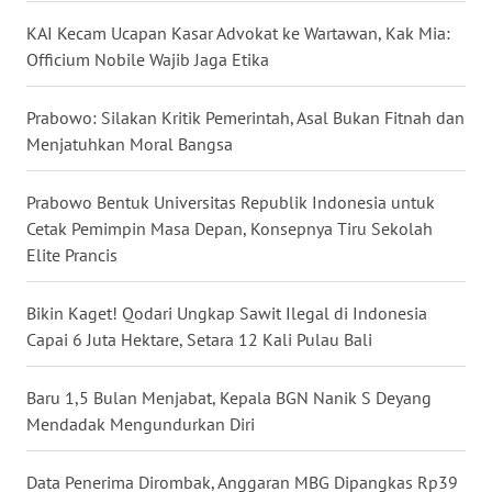
WN
KAI Kecam Ucapan Kasar Advokat ke Wartawan, Kak Mia:
KALTARA
Officium Nobile Wajib Jaga Etika
WN
Prabowo: Silakan Kritik Pemerintah, Asal Bukan Fitnah dan
KALSEL
Menjatuhkan Moral Bangsa
WN
Prabowo Bentuk Universitas Republik Indonesia untuk
KALTIM
Cetak Pemimpin Masa Depan, Konsepnya Tiru Sekolah
Elite Prancis
WN
SULSEL
Bikin Kaget! Qodari Ungkap Sawit Ilegal di Indonesia
Capai 6 Juta Hektare, Setara 12 Kali Pulau Bali
WN
GORONTALO
Baru 1,5 Bulan Menjabat, Kepala BGN Nanik S Deyang
Mendadak Mengundurkan Diri
WN
SULUT
Data Penerima Dirombak, Anggaran MBG Dipangkas Rp39