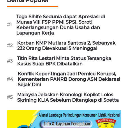
MAWAKA
ID
Toga Sihite Sedunia dapat Apresiasi di
Munas VIII FSP PPMI SPSI, Soroti
#1
Keberlangsungan Dunia Usaha dan
MARTABAT
Lapangan Kerja
NET
Korban KMP Mutiara Santosa 2, Sebanyak
#2
232 Orang Dievakuasi 5 Meninggal
PLN
WATCH
Titin Rita Lestari Minta Status Tersangka
#3
Kasus Suap BPK Dibatalkan
MKLI
Konflik Kepentingan Jadi Pemicu Korupsi,
#4
Kementerian PANRB Dorong ASN Deklarasi
Sejak Dini
LPKKI
Malaysia Jelaskan Kronologi Kopilot Lolos
#5
Skrining KLIA Sebelum Ditangkap di Soetta
LKKI
KOPEKLIN