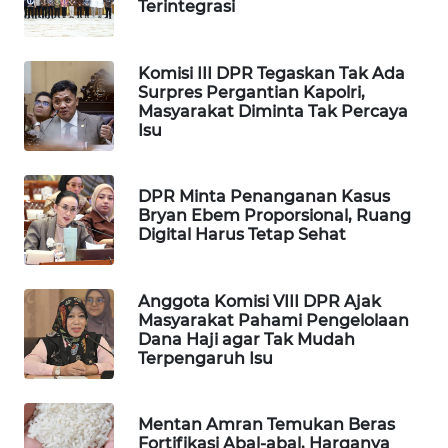
Terintegrasi
WAHANA
SPORT
Komisi III DPR Tegaskan Tak Ada
Surpres Pergantian Kapolri,
WAHANA
Masyarakat Diminta Tak Percaya
UMKM
Isu
WAHANA
SELEB
DPR Minta Penanganan Kasus
Bryan Ebem Proporsional, Ruang
Digital Harus Tetap Sehat
WAHANA
PERSONA
Anggota Komisi VIII DPR Ajak
Masyarakat Pahami Pengelolaan
WAHANA
Dana Haji agar Tak Mudah
OTOMOTIF
Terpengaruh Isu
WAHANA
HEALTH
Mentan Amran Temukan Beras
Fortifikasi Abal-abal, Harganya