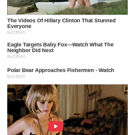
WN
PRIANGAN
TIMUR
WN
SEMARANG
WN
SOLO
WN
BOROBUDUR
WN
MADURA
WN
SURABAYA