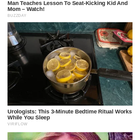
WN
BOGOR
WN
DEPOK
WN
TAPANULI
UTARA
WN
SAMOSIR
WN
PADANG
LAWAS