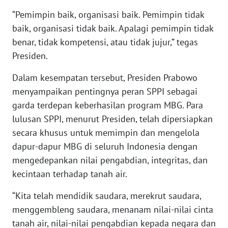
“Pemimpin baik, organisasi baik. Pemimpin tidak
WN
baik, organisasi tidak baik. Apalagi pemimpin tidak
SERAMBI
benar, tidak kompetensi, atau tidak jujur,” tegas
Presiden.
WN
JAMBI
Dalam kesempatan tersebut, Presiden Prabowo
menyampaikan pentingnya peran SPPI sebagai
WN
SULTRA
garda terdepan keberhasilan program MBG. Para
lulusan SPPI, menurut Presiden, telah dipersiapkan
WN
secara khusus untuk memimpin dan mengelola
NTB
dapur-dapur MBG di seluruh Indonesia dengan
mengedepankan nilai pengabdian, integritas, dan
WN
kecintaan terhadap tanah air.
SULTENG
“Kita telah mendidik saudara, merekrut saudara,
WN
menggembleng saudara, menanam nilai-nilai cinta
SULBAR
tanah air, nilai-nilai pengabdian kepada negara dan