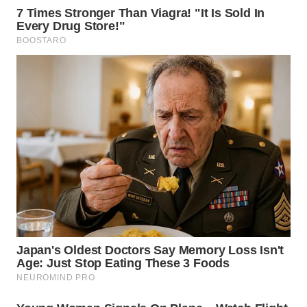
WN
TAPANULI
SELATAN
WN
TANJUNG
LESUNG
WN
KARO
WN
SIMALUNGUN
WN
LABUHANBATU
WN