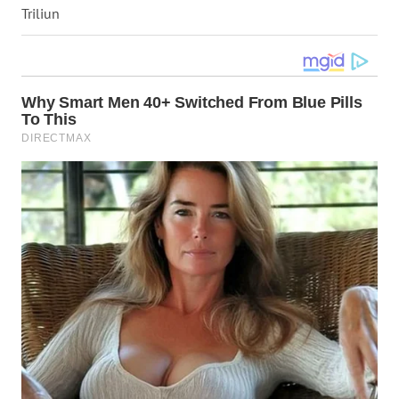
Triliun
WN
MALUKU
WN
MALUT
WN
DAIRI
WN
DANAU
TOBA
WN
NIAS
WN
LANGKAT