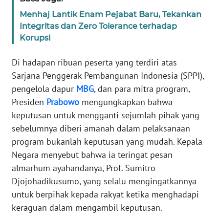
Menhaj Lantik Enam Pejabat Baru, Tekankan
KARIR
Integritas dan Zero Tolerance terhadap
Korupsi
DISCLAIMER
Di hadapan ribuan peserta yang terdiri atas
Wahana
Sarjana Penggerak Pembangunan Indonesia (SPPI),
News
pengelola dapur
MBG
, dan para mitra program,
Regional
Presiden
Prabowo
mengungkapkan bahwa
keputusan untuk mengganti sejumlah pihak yang
WN
sebelumnya diberi amanah dalam pelaksanaan
SUMUT
program bukanlah keputusan yang mudah. Kepala
Negara menyebut bahwa ia teringat pesan
WN
JAKARTA
almarhum ayahandanya, Prof. Sumitro
Djojohadikusumo, yang selalu mengingatkannya
WN
untuk berpihak kepada rakyat ketika menghadapi
JABAR
keraguan dalam mengambil keputusan.