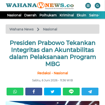
Nasional
Daerah
Polhukam
Kriminal
Ekuin
Sains-Te
WAHANA
Tutup
TV
Wahana News
Nasional
NASIONAL
Presiden Prabowo Tekankan
Integritas dan Akuntabilitas
DAERAH
dalam Pelaksanaan Program
MBG
POLHUKAM
Redaksi - Nasional
Sabtu, 6 Juni 2026 - 11:36 WIB
KRIMINAL
EKUIN