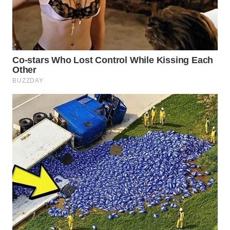
WN
NATUNA
WN
BINTAN
WN
MANDALIKA
WN
LIKUPANG
WN
LABUANBAJO
WN
BORNEO