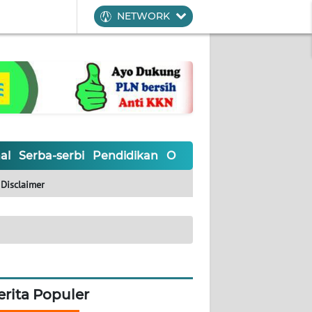
NETWORK
al
Serba-serbi
Pendidikan
Olahraga
Opini
Editoria
Disclaimer
erita Populer