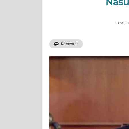
Nasu
INDEKS
BERITA
Sabtu, 
KONTAK
KAMI
Komentar
INFO
IKLAN
TENTANG
KAMI
PEDOMAN
MEDIA
SIBER
REDAKSI