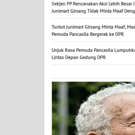
KALTARA
Sekjen PP Rencanakan Aksi Lebih Besar J
Junimart Girsang Tidak Minta Maaf Deng
WN
KALSEL
Tuntut Junimart Girsang Minta Maaf, Ma
Pemuda Pancasila Bergerak ke DPR
WN
KALTIM
Unjuk Rasa Pemuda Pancasila Lumpuhk
Lintas Depan Gedung DPR
WN
SULSEL
WN
GORONTALO
WN
SULUT
WN
MALUKU