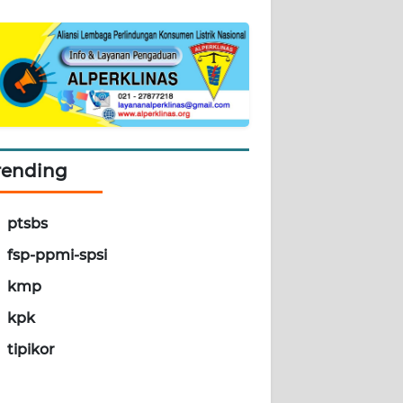
rending
ptsbs
fsp-ppmi-spsi
kmp
kpk
tipikor