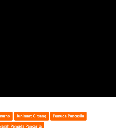
emarno
Junimart Girsang
Pemuda Pancasila
ejarah Pemuda Pancasila