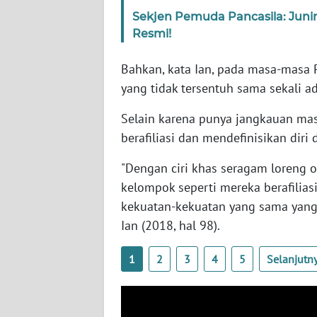
SERAMBI
Sekjen Pemuda Pancasila: Juni
Resmi!
WN
JAMBI
Bahkan, kata Ian, pada masa-masa P
yang tidak tersentuh sama sekali a
WN
SULTRA
Selain karena punya jangkauan ma
berafiliasi dan mendefinisikan di
WN
"Dengan ciri khas seragam loreng 
NTB
kelompok seperti mereka berafiliasi
WN
kekuatan-kekuatan yang sama yang
SULTENG
Ian (2018, hal 98).
WN
1
2
3
4
5
Selanjutn
SULBAR
WN