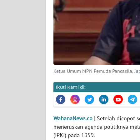
KARIR
DISCLAIMER
Wahana
News
Regional
WN
SUMUT
Ketua Umum MPN Pemuda Pancasila, Ja
WN
Ikuti Kami di:
JAKARTA
WN
JABAR
WahanaNews.co
|
Setelah dicopot s
meneruskan agenda politiknya mel
WN
(IPKI) pada 1959.
BANTEN