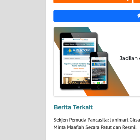
NUSANTARA
WN
JOGJA
WN
JATIM
Jadilah
WN
BALI
WN
KALBAR
Berita Terkait
WN
KALTENG
Sekjen Pemuda Pancasila: Junimart Girs
Minta Maaflah Secara Patut dan Resmi!
WN