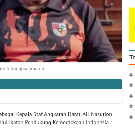
T
pto S Soerjosoemarno
#
#
#
#
ebagai Kepala Staf Angkatan Darat, AH Nasution
#
alui Ikatan Pendukung Kemerdekaan Indonesia