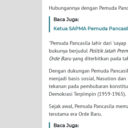
Hubungannya dengan Pemuda Pancas
WN
Baca Juga:
NTT
Ketua SAPMA Pemuda Pancasila
WN
KEPRI
"Pemuda Pancasila lahir dari 'sayap
bukunya berjudul
Politik Jatah Pre
WN
Orde Baru
yang diterbitkan pada t
PAPUA
Dengan dukungan Pemuda Pancasila -
WN
menjadi basis sosial, Nasution da
PAPUA
tekanan pada pembubaran konstitu
BARAT
Demokrasi Terpimpin (1959-1965).
WN
Sejak awal, Pemuda Pancasila mema
RIAU
terutama era Orde Baru.
Baca Juga:
WN