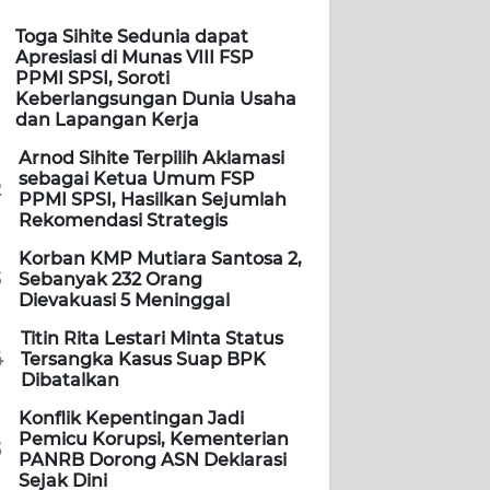
Toga Sihite Sedunia dapat
Apresiasi di Munas VIII FSP
PPMI SPSI, Soroti
Keberlangsungan Dunia Usaha
dan Lapangan Kerja
Arnod Sihite Terpilih Aklamasi
sebagai Ketua Umum FSP
2
PPMI SPSI, Hasilkan Sejumlah
Rekomendasi Strategis
Korban KMP Mutiara Santosa 2,
3
Sebanyak 232 Orang
Dievakuasi 5 Meninggal
Titin Rita Lestari Minta Status
4
Tersangka Kasus Suap BPK
Dibatalkan
Konflik Kepentingan Jadi
Pemicu Korupsi, Kementerian
5
PANRB Dorong ASN Deklarasi
Sejak Dini