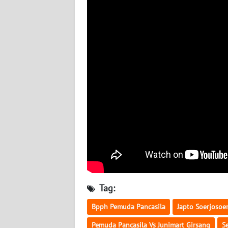
BABEL
WN
SUMBAR
WN
SUMSEL
WN
BENGKULU
WN
LAMPUNG
WN
Tag:
JATENG
Bpph Pemuda Pancasila
Japto Soerjoso
WN
Pemuda Pancasila Vs Junimart Girsang
S