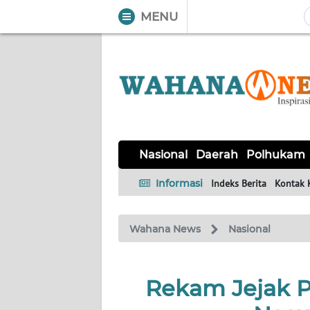
MENU
WAHANA
Tutup
TV
NASIONAL
DAERAH
POLHUKAM
KRIMINAL
EKUIN
SAINS-
KESEHATAN
INTERNASIONAL
Nasional
Daerah
Polhukam
TEKNO
Informasi
Indeks Berita
Kontak 
SERBA-
PENDIDIKAN
OLAHRAGA
OPINI
SERBI
Wahana News
Nasional
EDITORIAL
Rekam Jejak P
Informasi