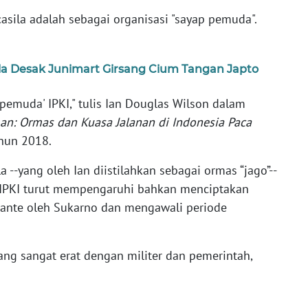
ila adalah sebagai organisasi "sayap pemuda".
 Desak Junimart Girsang Cium Tangan Japto
 pemuda' IPKI," tulis Ian Douglas Wilson dalam
man: Ormas dan Kuasa Jalanan di Indonesia Paca
ahun 2018.
-yang oleh Ian diistilahkan sebagai ormas “jago”--
n IPKI turut mempengaruhi bahkan menciptakan
ante oleh Sukarno dan mengawali periode
ng sangat erat dengan militer dan pemerintah,