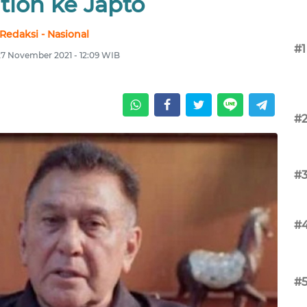
tion ke Japto
Redaksi - Nasional
#1
27 November 2021 - 12:09 WIB
#
#
#
#