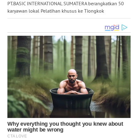
PT.BASIC INTERNATIONAL SUMATERA berangkatkan 50
WN
karyawan lokal Pelatihan khusus ke Tiongkok
NUSANTARA
WN
JOGJA
WN
JATIM
WN
BALI
WN
KALBAR
WN
KALTENG