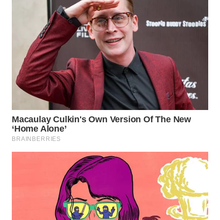
WN
BOGOR
WN
DEPOK
WN
TAPANULI
UTARA
WN
SAMOSIR
WN
PADANG
LAWAS