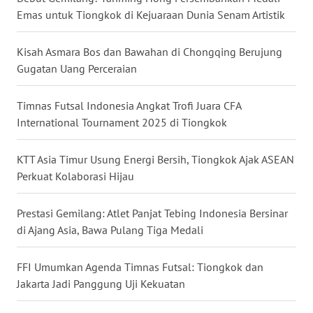
Emas untuk Tiongkok di Kejuaraan Dunia Senam Artistik
WN
BABEL
Kisah Asmara Bos dan Bawahan di Chongqing Berujung
Gugatan Uang Perceraian
WN
SUMBAR
Timnas Futsal Indonesia Angkat Trofi Juara CFA
International Tournament 2025 di Tiongkok
WN
SUMSEL
KTT Asia Timur Usung Energi Bersih, Tiongkok Ajak ASEAN
WN
Perkuat Kolaborasi Hijau
BENGKULU
Prestasi Gemilang: Atlet Panjat Tebing Indonesia Bersinar
WN
di Ajang Asia, Bawa Pulang Tiga Medali
LAMPUNG
FFI Umumkan Agenda Timnas Futsal: Tiongkok dan
WN
Jakarta Jadi Panggung Uji Kekuatan
JATENG