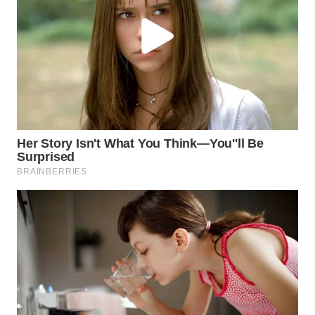
WN
NATUNA
WN
BINTAN
WN
MANDALIKA
WN
LIKUPANG
WN
LABUANBAJO
WN
BORNEO