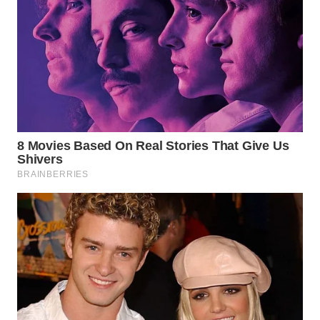
WN
MALUKU
WN
MALUT
WN
DAIRI
WN
DANAU
TOBA
WN
NIAS
WN
LANGKAT