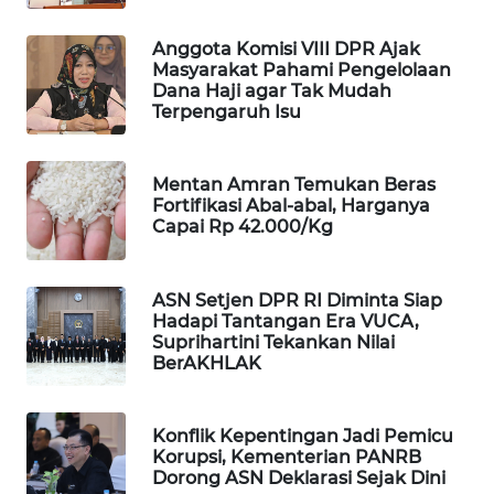
WAHANA
DESA
Anggota Komisi VIII DPR Ajak
Masyarakat Pahami Pengelolaan
WISATA
Dana Haji agar Tak Mudah
Terpengaruh Isu
LAPAK
WAHANA
Mentan Amran Temukan Beras
Fortifikasi Abal-abal, Harganya
Wahana
Capai Rp 42.000/Kg
Network
KONSUMEN
ASN Setjen DPR RI Diminta Siap
LISTRIK
Hadapi Tantangan Era VUCA,
Suprihartini Tekankan Nilai
BerAKHLAK
MASYARAKAT
KELISTRIKAN
Konflik Kepentingan Jadi Pemicu
WALINKI
Korupsi, Kementerian PANRB
ID
Dorong ASN Deklarasi Sejak Dini