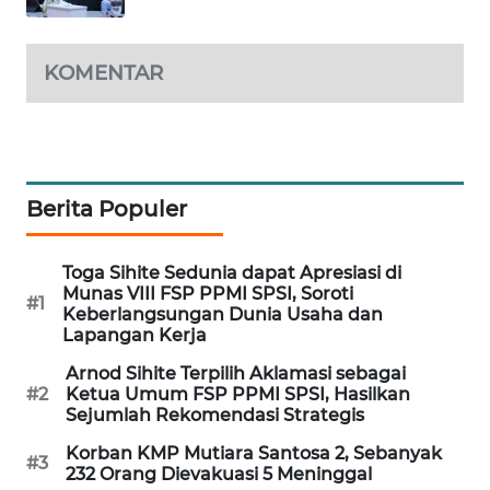
MAWAKA
ID
KOMENTAR
MARTABAT
NET
PLN
Berita Populer
WATCH
Toga Sihite Sedunia dapat Apresiasi di
MKLI
Munas VIII FSP PPMI SPSI, Soroti
#1
Keberlangsungan Dunia Usaha dan
Lapangan Kerja
LPKKI
Arnod Sihite Terpilih Aklamasi sebagai
#2
Ketua Umum FSP PPMI SPSI, Hasilkan
LKKI
Sejumlah Rekomendasi Strategis
Korban KMP Mutiara Santosa 2, Sebanyak
KOPEKLIN
#3
232 Orang Dievakuasi 5 Meninggal