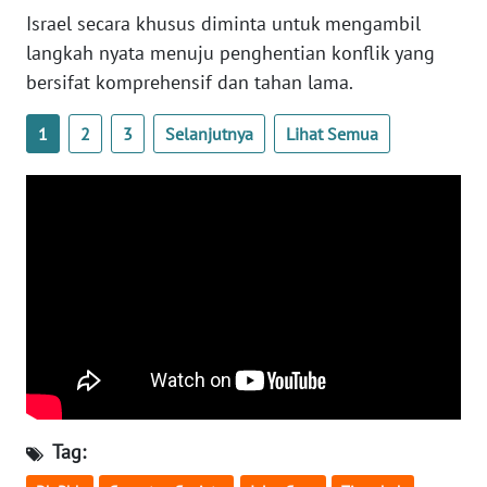
WN
Israel secara khusus diminta untuk mengambil
BANTEN
langkah nyata menuju penghentian konflik yang
bersifat komprehensif dan tahan lama.
WN
NTT
1
2
3
Selanjutnya
Lihat Semua
WN
KEPRI
WN
PAPUA
WN
PAPUA
BARAT
WN
Tag:
RIAU