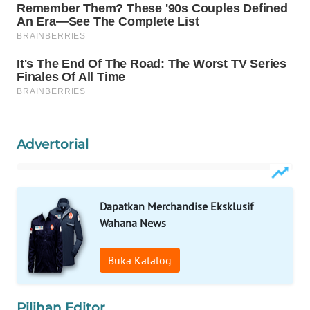
WAHANA
LISTRIK
WAHANA
TRAVEL
WAHANA
TV
Advertorial
WAHANANEWS
ID
Dapatkan Merchandise Eksklusif
Wahana News
WAHANANEWS
CO ID
Buka Katalog
WAHANANEWS
NET
Pilihan Editor