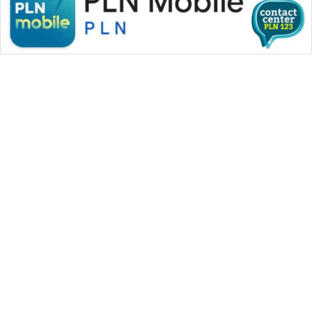
WAHANA MEDIA GROUP
|
|
|
WAHANA NEWS co
WAHANA TANI
WAHANA ADVOKAT
|
|
WAHANA INFRASTRUKTUR
WAHANA KONSUMEN
|
|
|
WAHANA LISTRIK
WAHANA TRAVEL
WAHANA TV
|
|
|
WAHANANEWS id
WAHANANEWS CO ID
WAHANANEWS NET
|
|
|
WAHANA SPORT ID
Wahana UMKM
Wahana Seleb