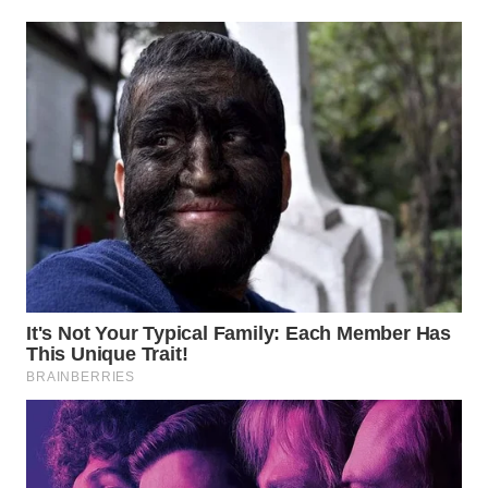
WN
KALTARA
WN
KALSEL
WN
KALTIM
WN
SULSEL
WN
GORONTALO
WN
SULUT