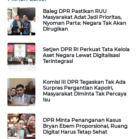
WAHANA
Baleg DPR Pastikan RUU
SPORT
Masyarakat Adat Jadi Prioritas,
Nyoman Parta: Negara Tak Akan
Dirugikan
WAHANA
UMKM
Setjen DPR RI Perkuat Tata Kelola
WAHANA
Aset Negara Lewat Digitalisasi
SELEB
Terintegrasi
WAHANA
Komisi III DPR Tegaskan Tak Ada
PERSONA
Surpres Pergantian Kapolri,
Masyarakat Diminta Tak Percaya
Isu
WAHANA
OTOMOTIF
DPR Minta Penanganan Kasus
WAHANA
Bryan Ebem Proporsional, Ruang
HEALTH
Digital Harus Tetap Sehat