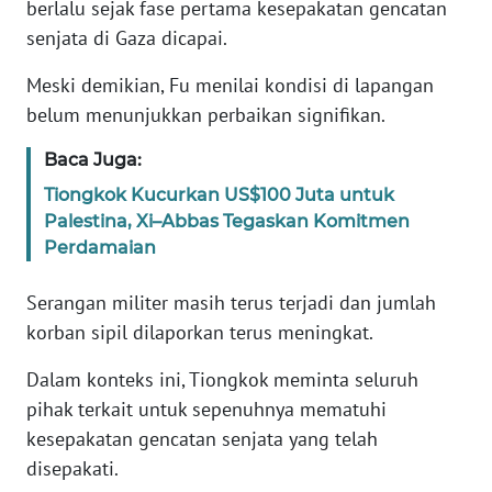
berlalu sejak fase pertama kesepakatan gencatan
senjata di Gaza dicapai.
KARIR
Meski demikian, Fu menilai kondisi di lapangan
DISCLAIMER
belum menunjukkan perbaikan signifikan.
Baca Juga:
Wahana
News
Tiongkok Kucurkan US$100 Juta untuk
Regional
Palestina, Xi–Abbas Tegaskan Komitmen
Perdamaian
WN
SUMUT
Serangan militer masih terus terjadi dan jumlah
korban sipil dilaporkan terus meningkat.
WN
JAKARTA
Dalam konteks ini, Tiongkok meminta seluruh
pihak terkait untuk sepenuhnya mematuhi
WN
kesepakatan gencatan senjata yang telah
JABAR
disepakati.