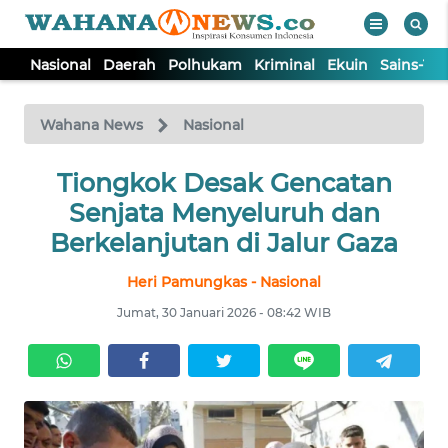
Nasional
Daerah
Polhukam
Kriminal
Ekuin
Sains-Te
WAHANA
Tutup
TV
Wahana News
Nasional
NASIONAL
Tiongkok Desak Gencatan
Senjata Menyeluruh dan
DAERAH
Berkelanjutan di Jalur Gaza
Heri Pamungkas - Nasional
POLHUKAM
Jumat, 30 Januari 2026 - 08:42 WIB
KRIMINAL
EKUIN