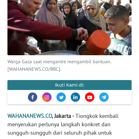
SAINS-TEKNO
KESEHATAN
INTERNASIONAL
SERBA-SERBI
Warga Gaza saat mengantre mengambil bantuan.
[WAHANANEWS.CO/BBC].
PENDIDIKAN
Ikuti Kami di:
OLAHRAGA
OPINI
WAHANANEWS.CO
, Jakarta -
Tiongkok kembali
menyerukan perlunya langkah konkret dan
EDITORIAL
sungguh-sungguh dari seluruh pihak untuk