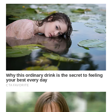
WN
PRIANGAN
TIMUR
WN
SEMARANG
WN
SOLO
WN
BOROBUDUR
WN
MADURA
WN
SURABAYA