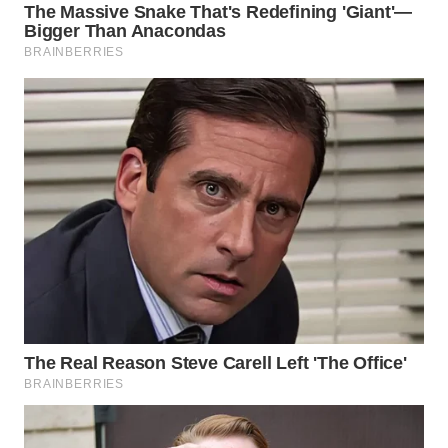
TAPANULI
TENGAH
WN DELI
SERDANG
WN
TEBING
TINGGI
WN
PAKPAK
WN
KARAWANG
WN
BEKASI