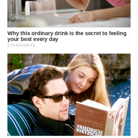
Wahana
Media
Group
WAHANA
NEWS
WAHANA
TANI
WAHANA
ADVOKAT
WAHANA
INFRASTRUKTUR
WAHANA
KONSUMEN