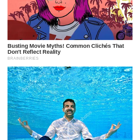
WN
SUMEDANG
WN
CIANJUR
WN
KEPULAUAN
SERIBU
WN
TANGERANG
WN
BINJAI
WN
CIREBON