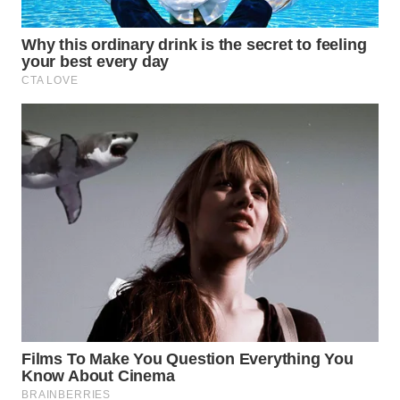
WN
INDRAMAYU
WN
KUNINGAN
WN
MAJALENGKA
WN
SUBANG
WN
SUKABUMI
WN
PURWAKARTA