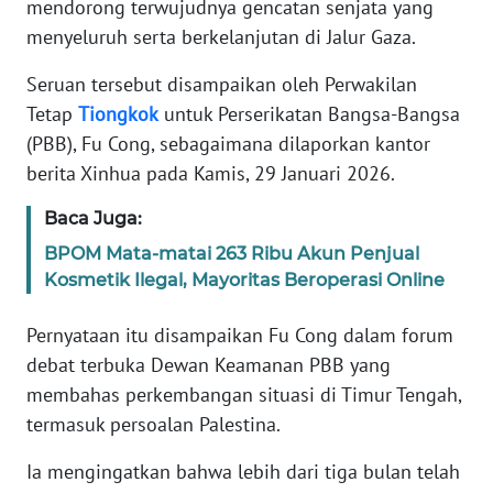
mendorong terwujudnya gencatan senjata yang
Informasi
menyeluruh serta berkelanjutan di Jalur Gaza.
INDEKS
BERITA
Seruan tersebut disampaikan oleh Perwakilan
Tetap
Tiongkok
untuk Perserikatan Bangsa-Bangsa
KONTAK
(PBB), Fu Cong, sebagaimana dilaporkan kantor
KAMI
berita Xinhua pada Kamis, 29 Januari 2026.
Baca Juga:
INFO
IKLAN
BPOM Mata-matai 263 Ribu Akun Penjual
Kosmetik Ilegal, Mayoritas Beroperasi Online
TENTANG
KAMI
Pernyataan itu disampaikan Fu Cong dalam forum
debat terbuka Dewan Keamanan PBB yang
PEDOMAN
membahas perkembangan situasi di Timur Tengah,
MEDIA
termasuk persoalan Palestina.
SIBER
Ia mengingatkan bahwa lebih dari tiga bulan telah
REDAKSI