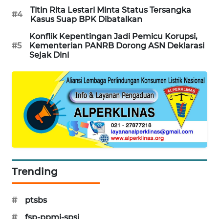
Titin Rita Lestari Minta Status Tersangka
PORTAL
#4
Kasus Suap BPK Dibatalkan
KONSUMEN
Konflik Kepentingan Jadi Pemicu Korupsi,
#5
Kementerian PANRB Dorong ASN Deklarasi
FORWAMKI
Sejak Dini
ALPERKLINAS
FORJASIDA
TAMBANG
NEWS
SITUNGIR
NEWS
Trending
SIDIKALANG
#
ptsbs
NEWS
#
fsp-ppmi-spsi