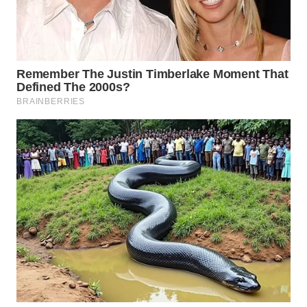
WN
TAPANULI
SELATAN
WN
TANJUNG
LESUNG
WN
KARO
WN
SIMALUNGUN
WN
LABUHANBATU
WN