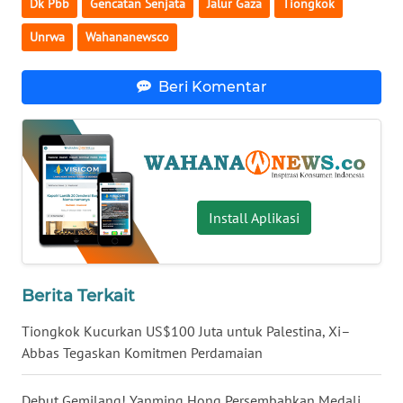
Dk Pbb
Gencatan Senjata
Jalur Gaza
Tiongkok
WN
Unrwa
Wahananewsco
SERAMBI
Beri Komentar
WN
JAMBI
WN
SULTRA
Install Aplikasi
WN
NTB
Berita Terkait
WN
SULTENG
Tiongkok Kucurkan US$100 Juta untuk Palestina, Xi–
Abbas Tegaskan Komitmen Perdamaian
WN
SULBAR
Debut Gemilang! Yanming Hong Persembahkan Medali