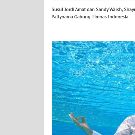
KALTARA
Susul Jordi Amat dan Sandy Walsh, Shay
Pattynama Gabung Timnas Indonesia
WN
KALSEL
WN
KALTIM
WN
SULSEL
WN
GORONTALO
WN
SULUT
WN
MALUKU