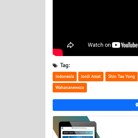
BABEL
WN
SUMBAR
WN
SUMSEL
Tag:
WN
BENGKULU
Indonesia
Jordi Amat
Shin Tae Yong
Wahananewsco
WN
LAMPUNG
WN
JATENG
WN