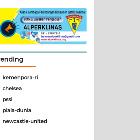
rending
kemenpora-ri
chelsea
pssi
piala-dunia
newcastle-united