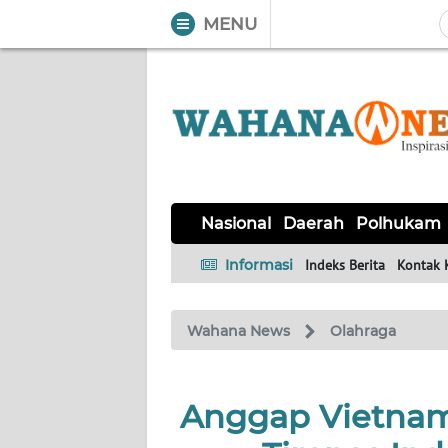
MENU
WAHANA
Tutup
TV
NASIONAL
DAERAH
POLHUKAM
KRIMINAL
EKUIN
SAINS-
KESEHATAN
INTERNASIONAL
Nasional
Daerah
Polhukam
TEKNO
Informasi
Indeks Berita
Kontak 
SERBA-
PENDIDIKAN
OLAHRAGA
OPINI
SERBI
Wahana News
Olahraga
EDITORIAL
Anggap Vietnam
Informasi