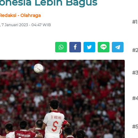
onesia Lebih Bagus
Redaksi - Olahraga
#1
, 7 Januari 2023 - 04:47 WIB
#
#
#
#