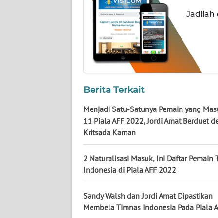
NUSANTARA
Jadilah
WN
JOGJA
WN
JATIM
Berita Terkait
WN
Menjadi Satu-Satunya Pemain yang Mas
BALI
11 Piala AFF 2022, Jordi Amat Berduet 
Kritsada Kaman
WN
KALBAR
2 Naturalisasi Masuk, Ini Daftar Pemain
Indonesia di Piala AFF 2022
WN
KALTENG
Sandy Walsh dan Jordi Amat Dipastikan
Membela Timnas Indonesia Pada Piala 
WN