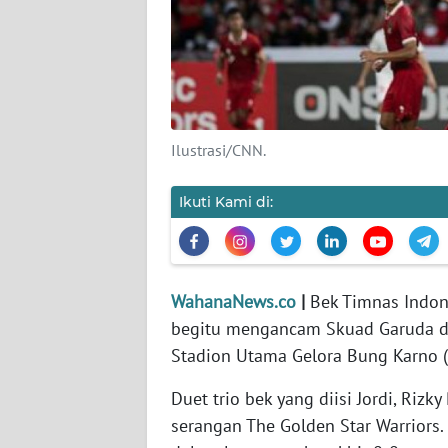
KARIR
DISCLAIMER
Wahana
News
Ilustrasi/CNN.
Regional
Ikuti Kami di:
WN
SUMUT
WN
JAKARTA
WahanaNews.co
|
Bek Timnas Indon
begitu mengancam Skuad Garuda da
WN
Stadion Utama Gelora Bung Karno (S
JABAR
Duet trio bek yang diisi Jordi, Riz
serangan The Golden Star Warriors
WN
BANTEN