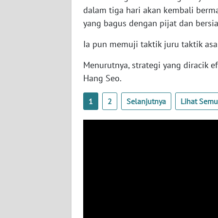
SERAMBI
dalam tiga hari akan kembali berm
yang bagus dengan pijat dan bersia
WN
Ia pun memuji taktik juru taktik asa
JAMBI
Menurutnya, strategi yang diracik
WN
Hang Seo.
SULTRA
1
2
Selanjutnya
Lihat Sem
WN
NTB
WN
SULTENG
WN
SULBAR
WN