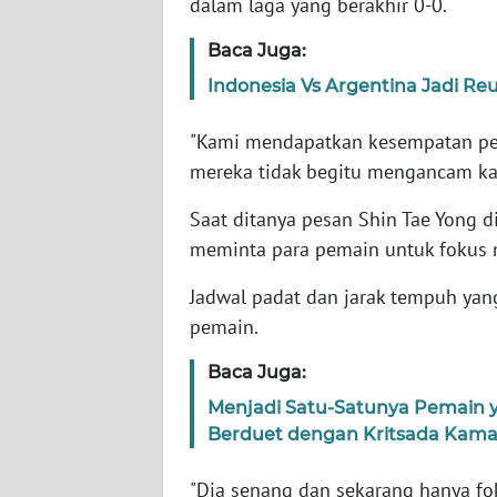
dalam laga yang berakhir 0-0.
Baca Juga:
WN
NTT
Indonesia Vs Argentina Jadi Re
WN
"Kami mendapatkan kesempatan pe
KEPRI
mereka tidak begitu mengancam kami
Saat ditanya pesan Shin Tae Yong d
WN
PAPUA
meminta para pemain untuk fokus m
Jadwal padat dan jarak tempuh yang
WN
pemain.
PAPUA
BARAT
Baca Juga:
Menjadi Satu-Satunya Pemain ya
WN
RIAU
Berduet dengan Kritsada Kam
"Dia senang dan sekarang hanya foku
WN