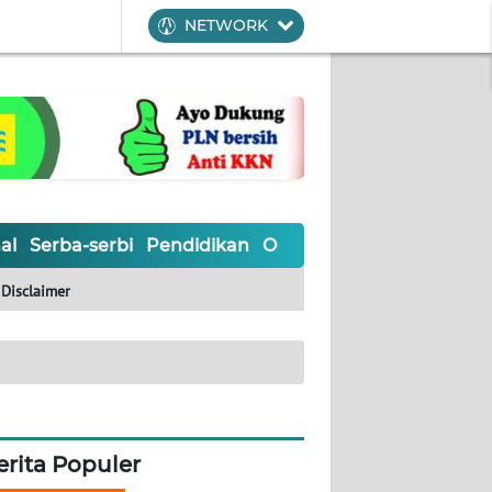
NETWORK
al
Serba-serbi
Pendidikan
Olahraga
Opini
Editoria
Disclaimer
erita Populer