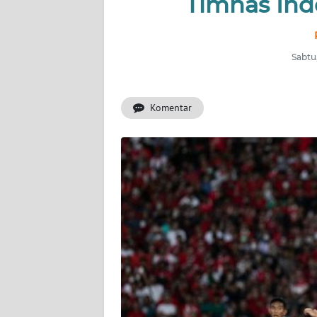
Timnas Ind
INDEKS
BERITA
Sabtu
KONTAK
KAMI
Komentar
INFO
IKLAN
TENTANG
KAMI
PEDOMAN
MEDIA
SIBER
REDAKSI