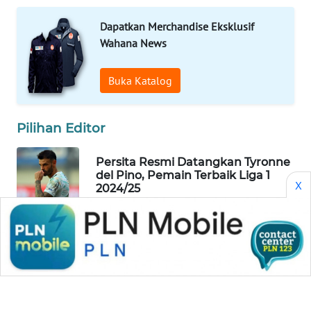
WAHANA
Dapatkan Merchandise Eksklusif
SPORT
Wahana News
WAHANA
Buka Katalog
UMKM
WAHANA
Pilihan Editor
SELEB
Persita Resmi Datangkan Tyronne
WAHANA
del Pino, Pemain Terbaik Liga 1
X
PERSONA
2024/25
WAHANA
OTOMOTIF
Sempat Tertunda Tiga Kali,
Vozinha Akhirnya Gabung Colo-
Colo
WAHANA
HEALTH