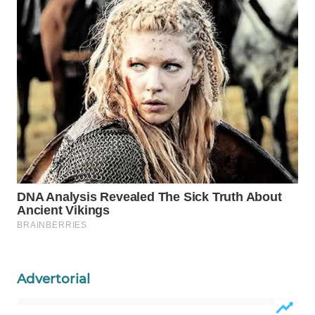
WAHANA
LISTRIK
WAHANA
TRAVEL
WAHANA
TV
WAHANANEWS
ID
WAHANANEWS
CO ID
Advertorial
WAHANANEWS
NET