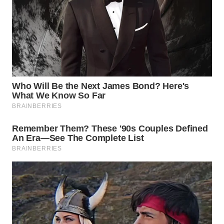
WN
INDRAMAYU
WN
KUNINGAN
WN
MAJALENGKA
WN
SUBANG
WN
SUKABUMI
WN
PURWAKARTA