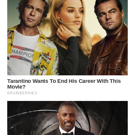
WN
SUMEDANG
WN
CIANJUR
WN
KEPULAUAN
SERIBU
WN
TANGERANG
WN
BINJAI
WN
CIREBON