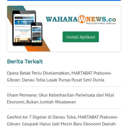
WN
KALTARA
WN
KALSEL
Install Aplikasi
WN
KALTIM
Berita Terkait
WN
Opera Batak Perlu Diselamatkan, MARTABAT Prabowo-
SULSEL
Gibran: Danau Toba Layak Punya Pusat Seni Dunia
WN
Ilham Permana: Ukur Keberhasilan Pariwisata dari Nilai
GORONTALO
Ekonomi, Bukan Jumlah Wisatawan
WN
Geofest ke-7 Digelar di Danau Toba, MARTABAT Prabowo-
SULUT
Gibran: Geopark Harus Jadi Mesin Baru Ekonomi Daerah