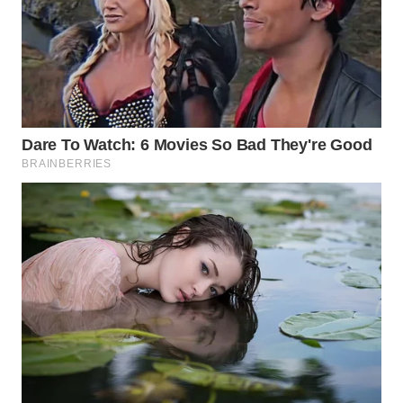
WN
PRIANGAN
TIMUR
WN
SEMARANG
WN
SOLO
WN
BOROBUDUR
WN
MADURA
WN
SURABAYA