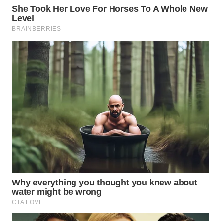
WN
BOGOR
WN
DEPOK
WN
TAPANULI
UTARA
WN
SAMOSIR
WN
PADANG
LAWAS