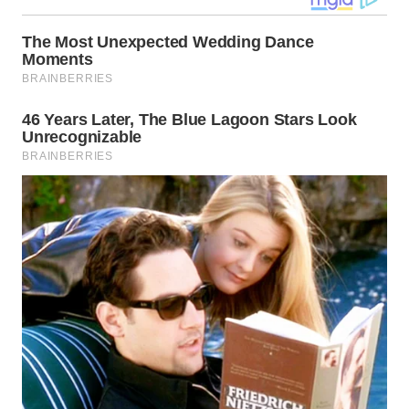
WN
TAPANULI
SELATAN
WN
TANJUNG
LESUNG
WN
KARO
WN
SIMALUNGUN
WN
LABUHANBATU
WN