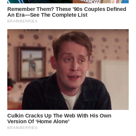
TAPANULI
TENGAH
WN DELI
SERDANG
WN
TEBING
TINGGI
WN
PAKPAK
WN
KARAWANG
WN
BEKASI