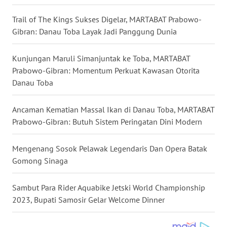
WN
Trail of The Kings Sukses Digelar, MARTABAT Prabowo-
MALUKU
Gibran: Danau Toba Layak Jadi Panggung Dunia
WN
MALUT
Kunjungan Maruli Simanjuntak ke Toba, MARTABAT
Prabowo-Gibran: Momentum Perkuat Kawasan Otorita
Danau Toba
WN
DAIRI
Ancaman Kematian Massal Ikan di Danau Toba, MARTABAT
Prabowo-Gibran: Butuh Sistem Peringatan Dini Modern
WN
DANAU
TOBA
Mengenang Sosok Pelawak Legendaris Dan Opera Batak
Gomong Sinaga
WN
NIAS
Sambut Para Rider Aquabike Jetski World Championship
2023, Bupati Samosir Gelar Welcome Dinner
WN
LANGKAT