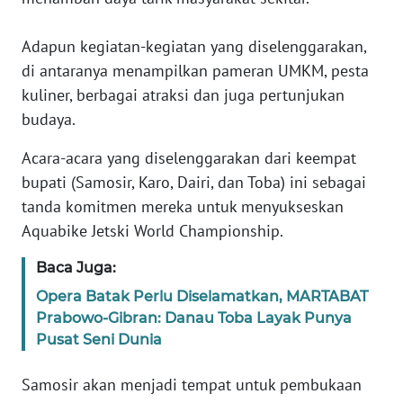
WN
BANTEN
Adapun kegiatan-kegiatan yang diselenggarakan,
di antaranya menampilkan pameran UMKM, pesta
WN
kuliner, berbagai atraksi dan juga pertunjukan
NTT
budaya.
WN
Acara-acara yang diselenggarakan dari keempat
KEPRI
bupati (Samosir, Karo, Dairi, dan Toba) ini sebagai
tanda komitmen mereka untuk menyukseskan
WN
Aquabike Jetski World Championship.
PAPUA
Baca Juga:
WN
Opera Batak Perlu Diselamatkan, MARTABAT
PAPUA
Prabowo-Gibran: Danau Toba Layak Punya
BARAT
Pusat Seni Dunia
WN
Samosir akan menjadi tempat untuk pembukaan
RIAU