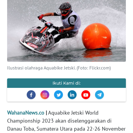
SAINS-TEKNO
KESEHATAN
INTERNASIONAL
SERBA-SERBI
Ilustrasi olahraga Aquabike Jetski. (Foto: Flickr.com)
PENDIDIKAN
Ikuti Kami di:
OLAHRAGA
OPINI
WahanaNews.co
|
Aquabike Jetski World
EDITORIAL
Championship 2023 akan diselenggarakan di
Danau Toba, Sumatera Utara pada 22-26 November