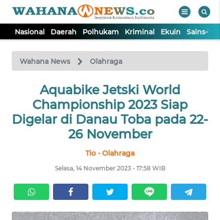
Nasional
Daerah
Polhukam
Kriminal
Ekuin
Sains-Te
WAHANA
Tutup
TV
Wahana News
Olahraga
NASIONAL
Aquabike Jetski World
Championship 2023 Siap
DAERAH
Digelar di Danau Toba pada 22-
26 November
POLHUKAM
Tio - Olahraga
Selasa, 14 November 2023 - 17:58 WIB
KRIMINAL
EKUIN