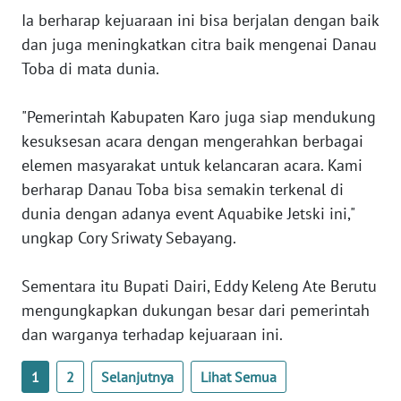
Ia berharap kejuaraan ini bisa berjalan dengan baik
WN
dan juga meningkatkan citra baik mengenai Danau
BABEL
Toba di mata dunia.
WN
SUMBAR
"Pemerintah Kabupaten Karo juga siap mendukung
kesuksesan acara dengan mengerahkan berbagai
WN
elemen masyarakat untuk kelancaran acara. Kami
SUMSEL
berharap Danau Toba bisa semakin terkenal di
dunia dengan adanya event Aquabike Jetski ini,"
WN
ungkap Cory Sriwaty Sebayang.
BENGKULU
Sementara itu Bupati Dairi, Eddy Keleng Ate Berutu
WN
mengungkapkan dukungan besar dari pemerintah
LAMPUNG
dan warganya terhadap kejuaraan ini.
WN
JATENG
1
2
Selanjutnya
Lihat Semua