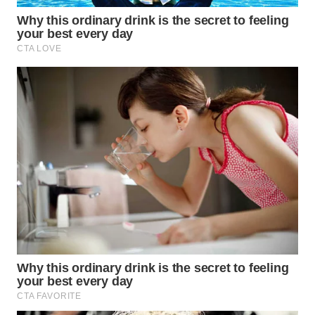
Wahana
Media
Group
WAHANA
NEWS
WAHANA
TANI
WAHANA
ADVOKAT
WAHANA
INFRASTRUKTUR
WAHANA
KONSUMEN