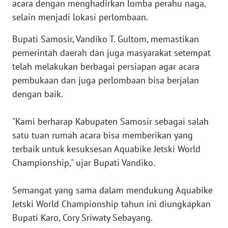
acara dengan menghadirkan lomba perahu naga,
selain menjadi lokasi perlombaan.
WN
SERAMBI
Bupati Samosir, Vandiko T. Gultom, memastikan
pemerintah daerah dan juga masyarakat setempat
WN
JAMBI
telah melakukan berbagai persiapan agar acara
pembukaan dan juga perlombaan bisa berjalan
WN
dengan baik.
SULTRA
"Kami berharap Kabupaten Samosir sebagai salah
WN
satu tuan rumah acara bisa memberikan yang
NTB
terbaik untuk kesuksesan Aquabike Jetski World
Championship," ujar Bupati Vandiko.
WN
SULTENG
Semangat yang sama dalam mendukung Aquabike
Jetski World Championship tahun ini diungkapkan
WN
SULBAR
Bupati Karo, Cory Sriwaty Sebayang.