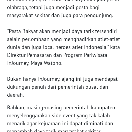
olahraga, tetapi juga menjadi pesta bagi
KARIR
masyarakat sekitar dan juga para pengunjung.
DISCLAIMER
"Pesta Rakyat akan menjadi daya tarik tersendiri
selain perlombaan yang menghadirkan atlet-atlet
Wahana
dunia dan juga local heroes atlet Indonesia," kata
News
Direktur Pemasaran dan Program Pariwisata
Regional
InJourney, Maya Watono.
WN
SUMUT
Bukan hanya InJourney, ajang ini juga mendapat
dukungan penuh dari pemerintah pusat dan
WN
daerah.
JAKARTA
Bahkan, masing-masing pemerintah kabupaten
menyelenggarakan side event yang tak kalah
WN
JABAR
menarik agar kejuaraan ini dapat diminati dan
menambah daya tarik masyarakat sekitar.