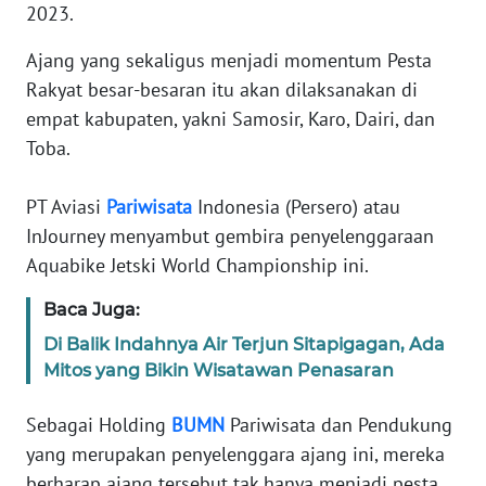
Informasi
2023.
INDEKS
Ajang yang sekaligus menjadi momentum Pesta
BERITA
Rakyat besar-besaran itu akan dilaksanakan di
empat kabupaten, yakni Samosir, Karo, Dairi, dan
KONTAK
Toba.
KAMI
PT Aviasi
Pariwisata
Indonesia (Persero) atau
INFO
InJourney menyambut gembira penyelenggaraan
IKLAN
Aquabike Jetski World Championship ini.
TENTANG
Baca Juga:
KAMI
Di Balik Indahnya Air Terjun Sitapigagan, Ada
Mitos yang Bikin Wisatawan Penasaran
PEDOMAN
MEDIA
SIBER
Sebagai Holding
BUMN
Pariwisata dan Pendukung
yang merupakan penyelenggara ajang ini, mereka
REDAKSI
berharap ajang tersebut tak hanya menjadi pesta