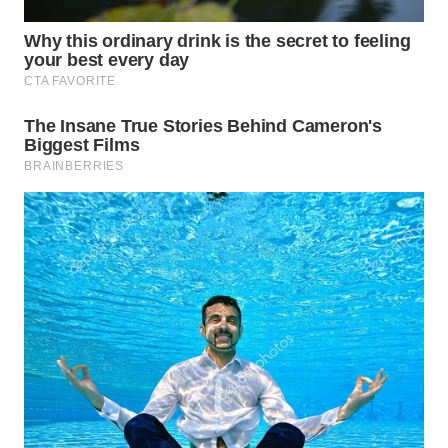
WN
NATUNA
WN
BINTAN
WN
MANDALIKA
WN
LIKUPANG
WN
LABUANBAJO
WN
BORNEO