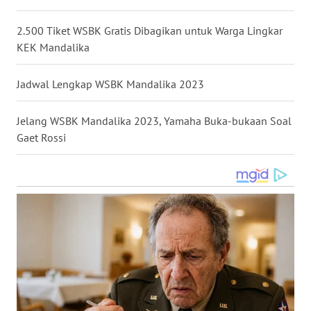
WN
KALTARA
2.500 Tiket WSBK Gratis Dibagikan untuk Warga Lingkar
KEK Mandalika
WN
KALSEL
Jadwal Lengkap WSBK Mandalika 2023
WN
Jelang WSBK Mandalika 2023, Yamaha Buka-bukaan Soal
KALTIM
Gaet Rossi
WN
SULSEL
WN
GORONTALO
WN
SULUT