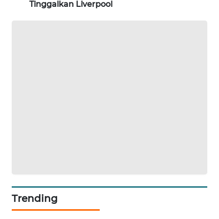
Tinggalkan Liverpool
SIBARAGAS
NEWS
METRO
SIANTAR
NEWS
METRO
MEDAN
NEWS
METRO
JAKARTA
NEWS
KRT
Trending
NEWS