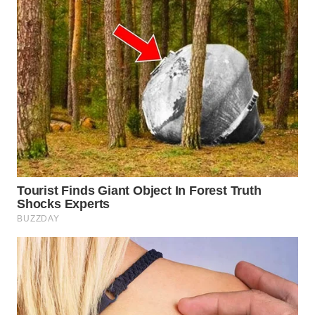
TAPANULI
TENGAH
WN DELI
SERDANG
WN
TEBING
TINGGI
WN
PAKPAK
WN
KARAWANG
WN
BEKASI