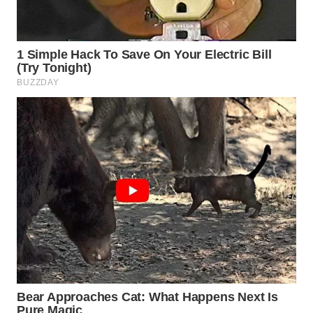
WN
SUMEDANG
WN
CIANJUR
WN
KEPULAUAN
SERIBU
WN
TANGERANG
WN
BINJAI
WN
CIREBON