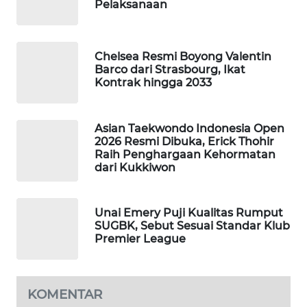
Pelaksanaan
MAWAKA
ID
Chelsea Resmi Boyong Valentin
Barco dari Strasbourg, Ikat
MARTABAT
Kontrak hingga 2033
NET
PLN
Asian Taekwondo Indonesia Open
WATCH
2026 Resmi Dibuka, Erick Thohir
Raih Penghargaan Kehormatan
dari Kukkiwon
MKLI
LPKKI
Unai Emery Puji Kualitas Rumput
SUGBK, Sebut Sesuai Standar Klub
Premier League
LKKI
KOPEKLIN
KOMENTAR