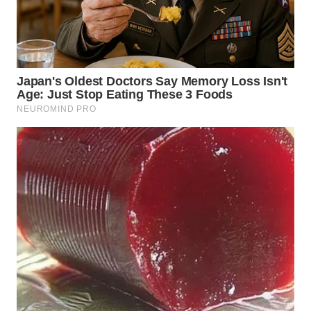
WN
MALUKU
WN
MALUT
WN
DAIRI
WN
DANAU
TOBA
WN
NIAS
WN
LANGKAT