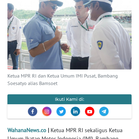
SAINS-TEKNO
KESEHATAN
INTERNASIONAL
SERBA-SERBI
PENDIDIKAN
Ketua MPR RI dan Ketua Umum IMI Pusat, Bambang
Soesatyo alias Bamsoet
OLAHRAGA
Ikuti Kami di:
OPINI
EDITORIAL
WahanaNews.co
|
Ketua MPR RI sekaligus Ketua
Umum Ikatan Motor Indonesia (IMI), Bambang