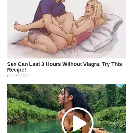
WN
NATUNA
WN
BINTAN
WN
MANDALIKA
WN
LIKUPANG
WN
LABUANBAJO
WN
BORNEO