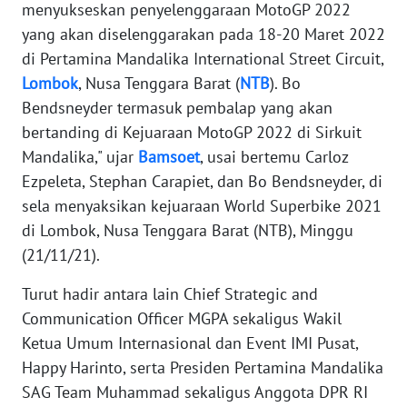
menyukseskan penyelenggaraan MotoGP 2022
yang akan diselenggarakan pada 18-20 Maret 2022
KARIR
di Pertamina Mandalika International Street Circuit,
Lombok
, Nusa Tenggara Barat (
NTB
). Bo
DISCLAIMER
Bendsneyder termasuk pembalap yang akan
bertanding di Kejuaraan MotoGP 2022 di Sirkuit
Wahana
Mandalika," ujar
Bamsoet
, usai bertemu Carloz
News
Regional
Ezpeleta, Stephan Carapiet, dan Bo Bendsneyder, di
sela menyaksikan kejuaraan World Superbike 2021
WN
di Lombok, Nusa Tenggara Barat (NTB), Minggu
SUMUT
(21/11/21).
WN
Turut hadir antara lain Chief Strategic and
JAKARTA
Communication Officer MGPA sekaligus Wakil
Ketua Umum Internasional dan Event IMI Pusat,
WN
Happy Harinto, serta Presiden Pertamina Mandalika
JABAR
SAG Team Muhammad sekaligus Anggota DPR RI