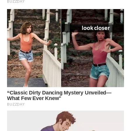
WN
PRIANGAN
TIMUR
WN
SEMARANG
WN
SOLO
WN
BOROBUDUR
WN
MADURA
WN
SURABAYA