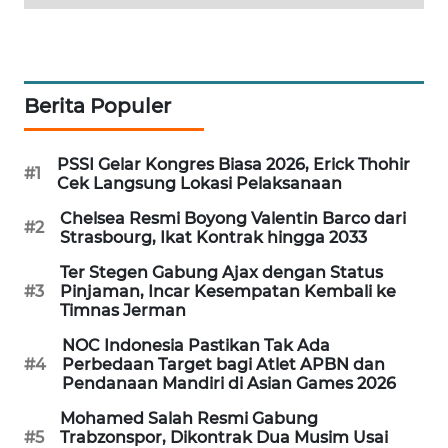
PORTAL
KONSUMEN
FORWAMKI
Berita Populer
ALPERKLINAS
PSSI Gelar Kongres Biasa 2026, Erick Thohir
#1
Cek Langsung Lokasi Pelaksanaan
FORJASIDA
Chelsea Resmi Boyong Valentin Barco dari
#2
Strasbourg, Ikat Kontrak hingga 2033
TAMBANG
Ter Stegen Gabung Ajax dengan Status
NEWS
#3
Pinjaman, Incar Kesempatan Kembali ke
Timnas Jerman
SITUNGIR
NOC Indonesia Pastikan Tak Ada
NEWS
#4
Perbedaan Target bagi Atlet APBN dan
Pendanaan Mandiri di Asian Games 2026
SIDIKALANG
Mohamed Salah Resmi Gabung
NEWS
#5
Trabzonspor, Dikontrak Dua Musim Usai