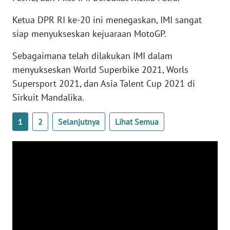
WN
Ketua DPR RI ke-20 ini menegaskan, IMI sangat
SERAMBI
siap menyukseskan kejuaraan MotoGP.
Sebagaimana telah dilakukan IMI dalam
WN
JAMBI
menyukseskan World Superbike 2021, Worls
Supersport 2021, dan Asia Talent Cup 2021 di
WN
Sirkuit Mandalika.
SULTRA
1
2
Selanjutnya
Lihat Semua
WN
NTB
WN
SULTENG
WN
SULBAR