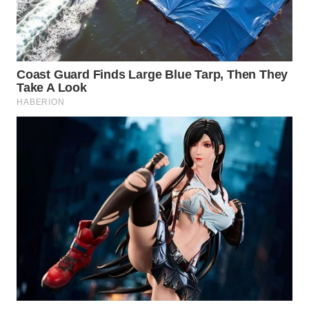
WAHANA
LISTRIK
WAHANA
TRAVEL
WAHANA
TV
WAHANANEWS
ID
WAHANANEWS
CO ID
WAHANANEWS
NET