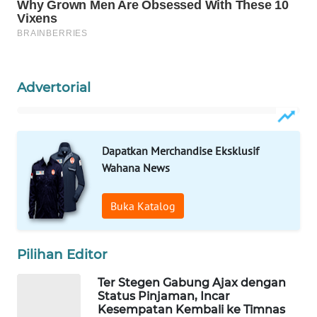
WAHANA
SPORT
WAHANA
UMKM
Advertorial
WAHANA
SELEB
Dapatkan Merchandise Eksklusif
Wahana News
WAHANA
PERSONA
Buka Katalog
WAHANA
OTOMOTIF
Pilihan Editor
WAHANA
Ter Stegen Gabung Ajax dengan
HEALTH
Status Pinjaman, Incar
Kesempatan Kembali ke Timnas