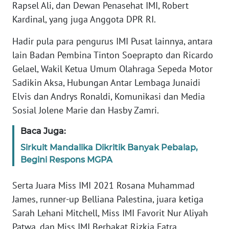
Rapsel Ali, dan Dewan Penasehat IMI, Robert
WN
Kardinal, yang juga Anggota DPR RI.
BANTEN
Hadir pula para pengurus IMI Pusat lainnya, antara
WN
lain Badan Pembina Tinton Soeprapto dan Ricardo
NTT
Gelael, Wakil Ketua Umum Olahraga Sepeda Motor
Sadikin Aksa, Hubungan Antar Lembaga Junaidi
WN
KEPRI
Elvis dan Andrys Ronaldi, Komunikasi dan Media
Sosial Jolene Marie dan Hasby Zamri.
WN
Baca Juga:
PAPUA
Sirkuit Mandalika Dikritik Banyak Pebalap,
Begini Respons MGPA
WN
PAPUA
BARAT
Serta Juara Miss IMI 2021 Rosana Muhammad
James, runner-up Belliana Palestina, juara ketiga
WN
Sarah Lehani Mitchell, Miss IMI Favorit Nur Aliyah
RIAU
Patwa, dan Miss IMI Berbakat Rizkia Fatra.