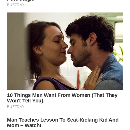
WN
INDRAMAYU
WN
KUNINGAN
WN
MAJALENGKA
WN
SUBANG
WN
SUKABUMI
WN
PURWAKARTA