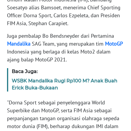
Informasi
Soesatyo alias Bamsoet, menerima Chief Sporting
Officer Dorna Sport, Carlos Ezpeleta, dan Presiden
INDEKS
BERITA
FIM Asia, Stephan Carapiet.
Juga pembalap Bo Bendsneyder dari Pertamina
KONTAK
KAMI
Mandalika
SAG Team, yang merupakan tim
MotoGP
Indonesia yang berlaga di kelas Moto2 dalam
INFO
ajang balap MotoGP 2021.
IKLAN
Baca Juga:
TENTANG
WSBK Mandalika Rugi Rp100 M? Anak Buah
KAMI
Erick Buka-Bukaan
PEDOMAN
"Dorna Sport sebagai penyelenggara World
MEDIA
Superbike dan MotoGP, serta FIM Asia sebagai
SIBER
perpanjangan tangan organisasi olahraga sepeda
motor dunia (FIM), berharap dukungan IMI dalam
REDAKSI