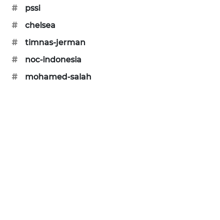
KARING
#
pssi
NEWS
#
chelsea
#
timnas-jerman
JURNAL
MARITIM
#
noc-indonesia
#
mohamed-salah
HUMBANG
NEWS
GARONGGANG
NEWS
FISUELRI
ID
ENERGI
NEWS