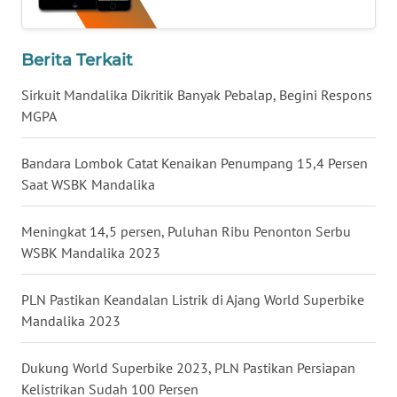
WN
NUSANTARA
Berita Terkait
WN
Sirkuit Mandalika Dikritik Banyak Pebalap, Begini Respons
JOGJA
MGPA
WN
Bandara Lombok Catat Kenaikan Penumpang 15,4 Persen
JATIM
Saat WSBK Mandalika
WN
Meningkat 14,5 persen, Puluhan Ribu Penonton Serbu
BALI
WSBK Mandalika 2023
WN
PLN Pastikan Keandalan Listrik di Ajang World Superbike
KALBAR
Mandalika 2023
WN
Dukung World Superbike 2023, PLN Pastikan Persiapan
KALTENG
Kelistrikan Sudah 100 Persen