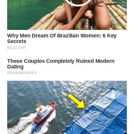
Wahana
Media
Group
WAHANA
NEWS
WAHANA
TANI
WAHANA
ADVOKAT
WAHANA
INFRASTRUKTUR
WAHANA
KONSUMEN