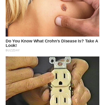
WN
BOGOR
WN
DEPOK
WN
TAPANULI
UTARA
WN
SAMOSIR
WN
PADANG
LAWAS