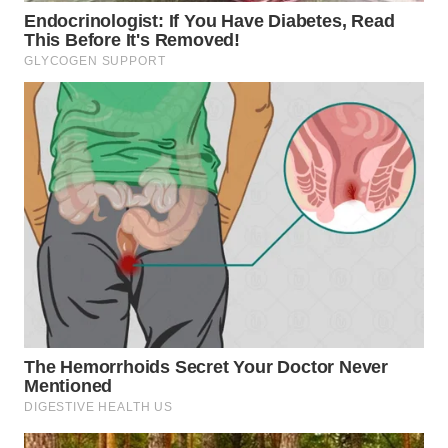
WN
TAPANULI
SELATAN
WN
TANJUNG
LESUNG
WN
KARO
WN
SIMALUNGUN
WN
LABUHANBATU
WN