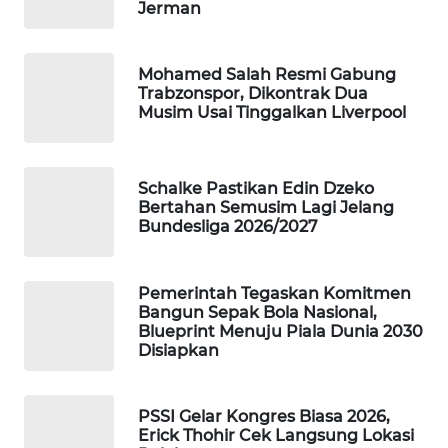
Jerman
WAHANA
DESA
WISATA
Mohamed Salah Resmi Gabung
Trabzonspor, Dikontrak Dua
Musim Usai Tinggalkan Liverpool
LAPAK
WAHANA
Wahana
Schalke Pastikan Edin Dzeko
Network
Bertahan Semusim Lagi Jelang
Bundesliga 2026/2027
KONSUMEN
LISTRIK
Pemerintah Tegaskan Komitmen
Bangun Sepak Bola Nasional,
Blueprint Menuju Piala Dunia 2030
MASYARAKAT
Disiapkan
KELISTRIKAN
WALINKI
PSSI Gelar Kongres Biasa 2026,
ID
Erick Thohir Cek Langsung Lokasi