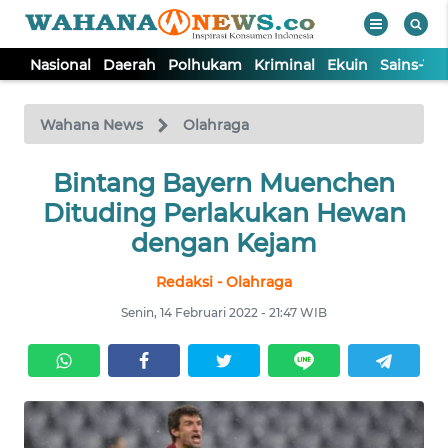
Nasional
Daerah
Polhukam
Kriminal
Ekuin
Sains-Te
WAHANA
Tutup
TV
Wahana News
Olahraga
NASIONAL
Bintang Bayern Muenchen
Dituding Perlakukan Hewan
DAERAH
dengan Kejam
Redaksi - Olahraga
POLHUKAM
Senin, 14 Februari 2022 - 21:47 WIB
KRIMINAL
EKUIN