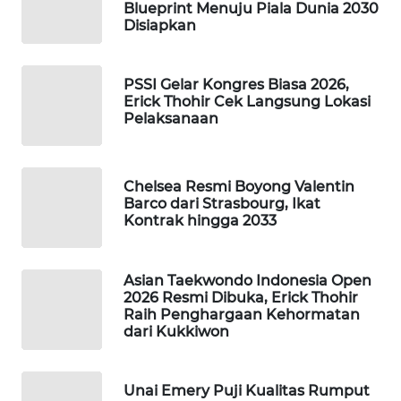
Blueprint Menuju Piala Dunia 2030
WAHANA
Disiapkan
DESA
WISATA
PSSI Gelar Kongres Biasa 2026,
Erick Thohir Cek Langsung Lokasi
LAPAK
Pelaksanaan
WAHANA
Wahana
Network
Chelsea Resmi Boyong Valentin
Barco dari Strasbourg, Ikat
Kontrak hingga 2033
KONSUMEN
LISTRIK
Asian Taekwondo Indonesia Open
2026 Resmi Dibuka, Erick Thohir
MASYARAKAT
Raih Penghargaan Kehormatan
KELISTRIKAN
dari Kukkiwon
WALINKI
ID
Unai Emery Puji Kualitas Rumput