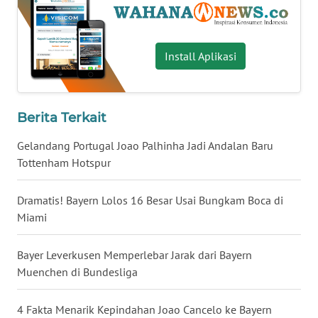
WN
SERAMBI
Install Aplikasi
WN
JAMBI
Berita Terkait
WN
SULTRA
Gelandang Portugal Joao Palhinha Jadi Andalan Baru
Tottenham Hotspur
WN
NTB
Dramatis! Bayern Lolos 16 Besar Usai Bungkam Boca di
Miami
WN
SULTENG
Bayer Leverkusen Memperlebar Jarak dari Bayern
Muenchen di Bundesliga
WN
SULBAR
4 Fakta Menarik Kepindahan Joao Cancelo ke Bayern