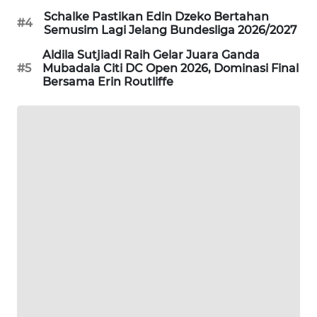
PORTAL
Schalke Pastikan Edin Dzeko Bertahan
#4
KONSUMEN
Semusim Lagi Jelang Bundesliga 2026/2027
Aldila Sutjiadi Raih Gelar Juara Ganda
FORWAMKI
#5
Mubadala Citi DC Open 2026, Dominasi Final
Bersama Erin Routliffe
ALPERKLINAS
FORJASIDA
TAMBANG
NEWS
SITUNGIR
NEWS
SIDIKALANG
NEWS