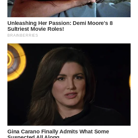
WN
PRIANGAN
TIMUR
WN
SEMARANG
WN
SOLO
WN
BOROBUDUR
WN
MADURA
WN
SURABAYA