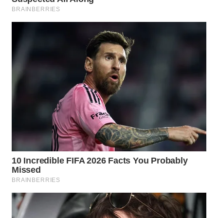
WN
NATUNA
WN
BINTAN
WN
MANDALIKA
WN
LIKUPANG
WN
LABUANBAJO
WN
BORNEO