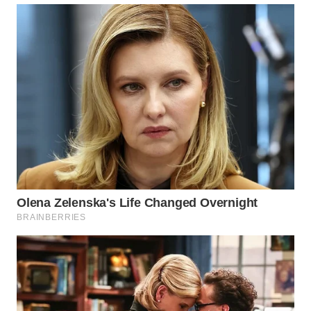
WN
SUMEDANG
WN
CIANJUR
WN
KEPULAUAN
SERIBU
WN
TANGERANG
WN
BINJAI
WN
CIREBON