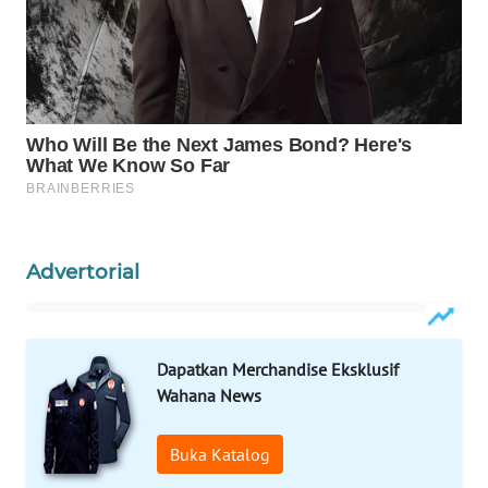
WAHANA
LISTRIK
WAHANA
TRAVEL
WAHANA
TV
Advertorial
WAHANANEWS
ID
WAHANANEWS
Dapatkan Merchandise Eksklusif
CO ID
Wahana News
WAHANANEWS
Buka Katalog
NET