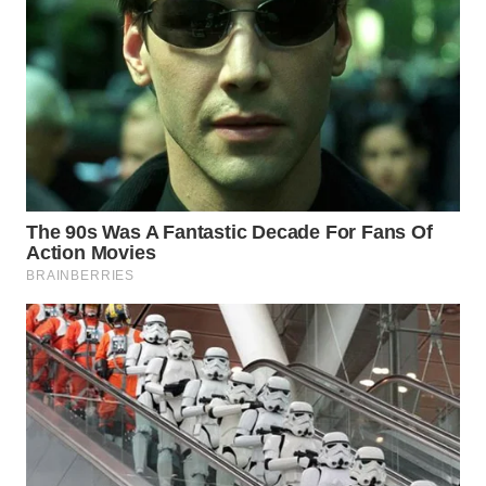
WN
NUSANTARA
WN
JOGJA
WN
JATIM
WN
BALI
WN
KALBAR
WN
KALTENG