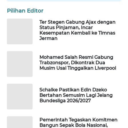
WAHANA
Pilihan Editor
SPORT
Ter Stegen Gabung Ajax dengan
Status Pinjaman, Incar
WAHANA
Kesempatan Kembali ke Timnas
UMKM
Jerman
WAHANA
SELEB
Mohamed Salah Resmi Gabung
Trabzonspor, Dikontrak Dua
Musim Usai Tinggalkan Liverpool
WAHANA
PERSONA
Schalke Pastikan Edin Dzeko
WAHANA
Bertahan Semusim Lagi Jelang
OTOMOTIF
Bundesliga 2026/2027
WAHANA
HEALTH
Pemerintah Tegaskan Komitmen
Bangun Sepak Bola Nasional,