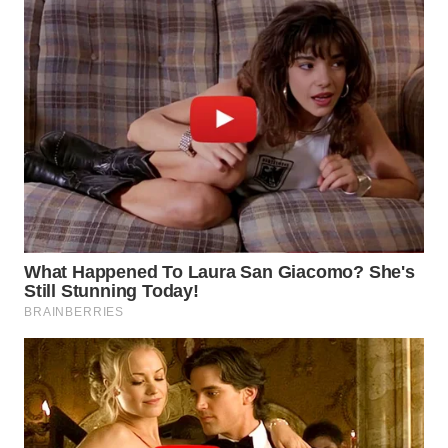
WN
TAPANULI
SELATAN
WN
TANJUNG
LESUNG
WN
KARO
WN
SIMALUNGUN
WN
LABUHANBATU
WN