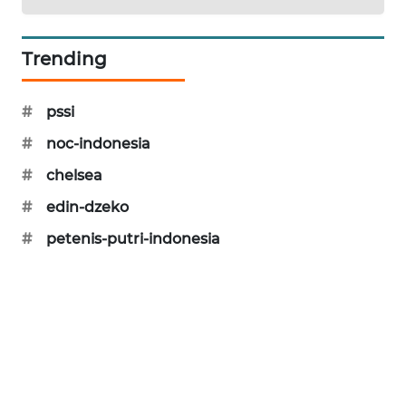
SIBARAGAS
NEWS
Trending
METRO
SIANTAR
#
pssi
NEWS
#
noc-indonesia
#
chelsea
METRO
MEDAN
#
edin-dzeko
NEWS
#
petenis-putri-indonesia
METRO
JAKARTA
NEWS
KRT
NEWS