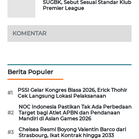
SUGBK, Sebut Sesuai Standar Klub
Premier League
MAWAKA
ID
KOMENTAR
MARTABAT
NET
PLN
WATCH
Berita Populer
MKLI
PSSI Gelar Kongres Biasa 2026, Erick Thohir
#1
Cek Langsung Lokasi Pelaksanaan
LPKKI
NOC Indonesia Pastikan Tak Ada Perbedaan
LKKI
#2
Target bagi Atlet APBN dan Pendanaan
Mandiri di Asian Games 2026
KOPEKLIN
Chelsea Resmi Boyong Valentin Barco dari
#3
Strasbourg, Ikat Kontrak hingga 2033