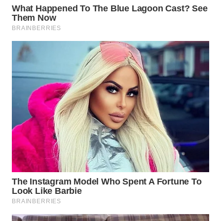
WN
MALUKU
WN
MALUT
WN
DAIRI
WN
DANAU
TOBA
WN
NIAS
WN
LANGKAT