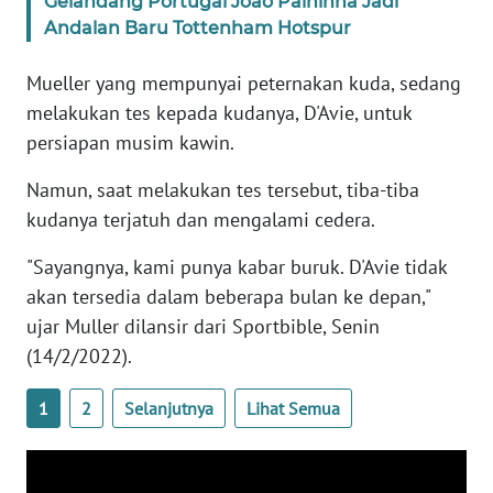
Gelandang Portugal Joao Palhinha Jadi
Andalan Baru Tottenham Hotspur
KARIR
Mueller yang mempunyai peternakan kuda, sedang
DISCLAIMER
melakukan tes kepada kudanya, D'Avie, untuk
persiapan musim kawin.
Wahana
News
Namun, saat melakukan tes tersebut, tiba-tiba
Regional
kudanya terjatuh dan mengalami cedera.
"Sayangnya, kami punya kabar buruk. D'Avie tidak
WN
SUMUT
akan tersedia dalam beberapa bulan ke depan,"
ujar Muller dilansir dari Sportbible, Senin
WN
(14/2/2022).
JAKARTA
1
2
Selanjutnya
Lihat Semua
WN
JABAR