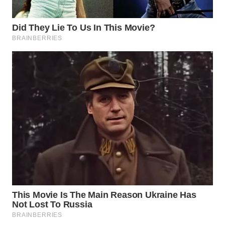
WN
BOGOR
WN
DEPOK
WN
TAPANULI
UTARA
WN
SAMOSIR
WN
PADANG
LAWAS