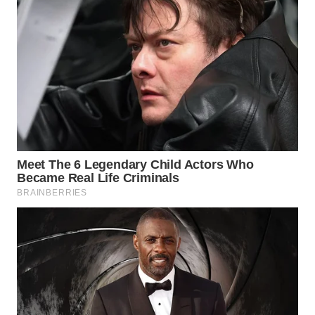
Wahana
Media
Group
WAHANA
NEWS
WAHANA
TANI
WAHANA
ADVOKAT
WAHANA
INFRASTRUKTUR
WAHANA
KONSUMEN