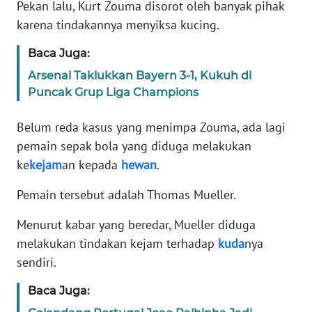
Informasi
Pekan lalu, Kurt Zouma disorot oleh banyak pihak
karena tindakannya menyiksa kucing.
INDEKS
BERITA
Baca Juga:
Arsenal Taklukkan Bayern 3-1, Kukuh di
KONTAK
Puncak Grup Liga Champions
KAMI
Belum reda kasus yang menimpa Zouma, ada lagi
INFO
pemain sepak bola yang diduga melakukan
IKLAN
ke
kejam
an kepada
hewan
.
TENTANG
Pemain tersebut adalah Thomas Mueller.
KAMI
Menurut kabar yang beredar, Mueller diduga
PEDOMAN
melakukan tindakan kejam terhadap
kuda
nya
MEDIA
sendiri.
SIBER
Baca Juga:
REDAKSI