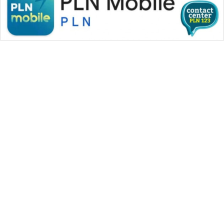
WAHANA MEDIA GROUP
|
|
|
WAHANA NEWS co
WAHANA TANI
WAHANA ADVOKAT
|
|
WAHANA INFRASTRUKTUR
WAHANA KONSUMEN
|
|
|
WAHANA LISTRIK
WAHANA TRAVEL
WAHANA TV
|
|
|
WAHANANEWS id
WAHANANEWS CO ID
WAHANANEWS NET
|
|
|
WAHANA SPORT ID
Wahana UMKM
Wahana Seleb