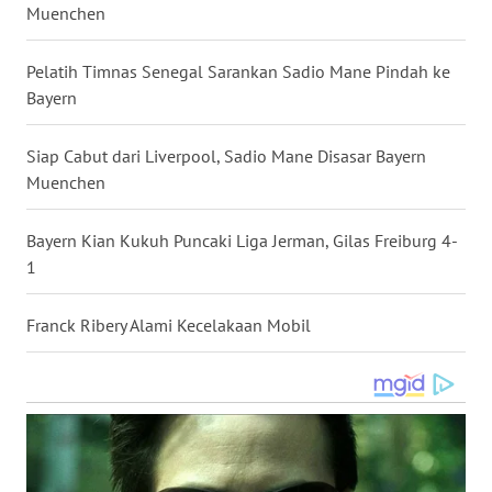
Muenchen
WN
BABEL
Pelatih Timnas Senegal Sarankan Sadio Mane Pindah ke
Bayern
WN
SUMBAR
Siap Cabut dari Liverpool, Sadio Mane Disasar Bayern
Muenchen
WN
SUMSEL
Bayern Kian Kukuh Puncaki Liga Jerman, Gilas Freiburg 4-
1
WN
BENGKULU
Franck Ribery Alami Kecelakaan Mobil
WN
LAMPUNG
WN
JATENG