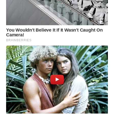
WN
KALTARA
WN
KALSEL
WN
KALTIM
WN
SULSEL
WN
GORONTALO
WN
SULUT