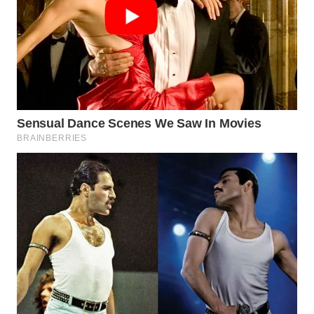
TAPANULI
TENGAH
WN DELI
SERDANG
WN
TEBING
TINGGI
WN
PAKPAK
WN
KARAWANG
WN
BEKASI