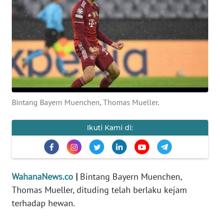
SAINS-TEKNO
KESEHATAN
INTERNASIONAL
SERBA-SERBI
Bintang Bayern Muenchen, Thomas Mueller.
PENDIDIKAN
Ikuti Kami di:
OLAHRAGA
OPINI
WahanaNews.co
|
Bintang Bayern Muenchen,
Thomas Mueller, dituding telah berlaku kejam
EDITORIAL
terhadap hewan.