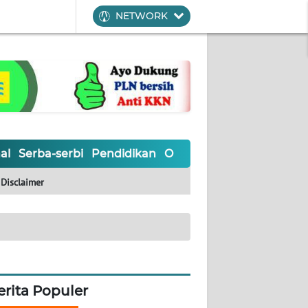
NETWORK
al
Serba-serbi
Pendidikan
Olahraga
Opini
Editoria
Disclaimer
erita Populer