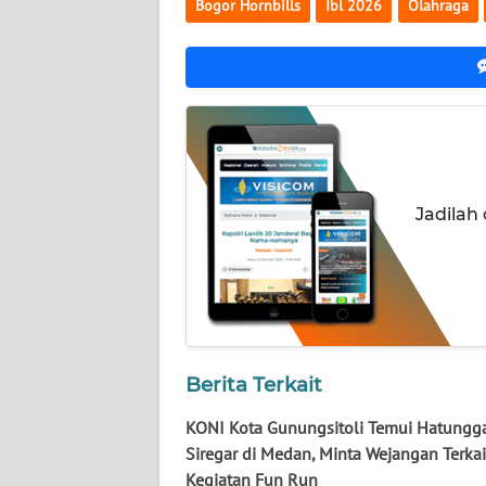
Bogor Hornbills
Ibl 2026
Olahraga
NUSANTARA
WN
JOGJA
WN
JATIM
Jadilah
WN
BALI
WN
KALBAR
Berita Terkait
WN
KALTENG
KONI Kota Gunungsitoli Temui Hatungg
Siregar di Medan, Minta Wejangan Terkai
WN
Kegiatan Fun Run