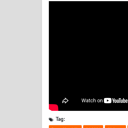
BABEL
WN
SUMBAR
WN
SUMSEL
WN
BENGKULU
WN
LAMPUNG
WN
JATENG
Tag:
WN