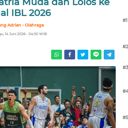
tria Muda dan Lolos ke
al IBL 2026
#1
ang Adrian - Olahraga
u, 14 Juni 2026 - 04:50 WIB
#
#
#
#