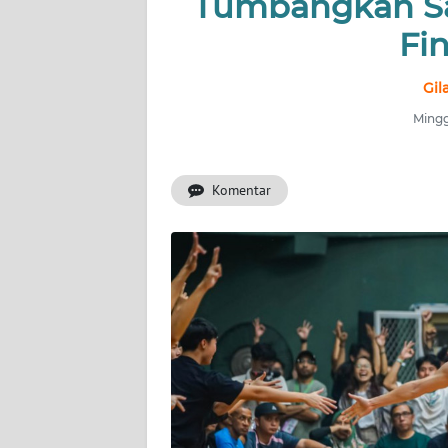
Tumbangkan Sa
INDEKS
BERITA
Fin
KONTAK
Gil
KAMI
Mingg
INFO
IKLAN
Komentar
TENTANG
KAMI
PEDOMAN
MEDIA
SIBER
REDAKSI