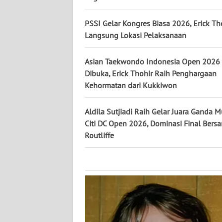
KALTARA
PSSI Gelar Kongres Biasa 2026, Erick Th
WN
Langsung Lokasi Pelaksanaan
KALSEL
Asian Taekwondo Indonesia Open 2026
WN
Dibuka, Erick Thohir Raih Penghargaan
KALTIM
Kehormatan dari Kukkiwon
WN
Aldila Sutjiadi Raih Gelar Juara Ganda 
SULSEL
Citi DC Open 2026, Dominasi Final Bers
Routliffe
WN
GORONTALO
WN
SULUT
WN
MALUKU