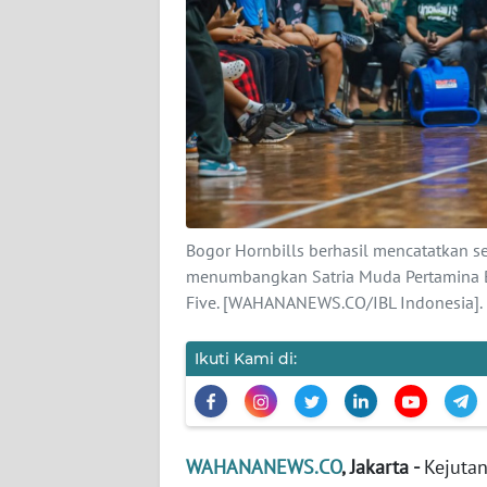
KARIR
DISCLAIMER
Wahana
News
Regional
WN
SUMUT
Bogor Hornbills berhasil mencatatkan se
menumbangkan Satria Muda Pertamina Ba
WN
Five. [WAHANANEWS.CO/IBL Indonesia].
JAKARTA
Ikuti Kami di:
WN
JABAR
WN
WAHANANEWS.CO
, Jakarta -
Kejutan
BANTEN