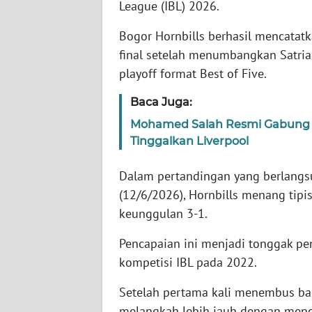
League (IBL) 2026.
Bogor Hornbills berhasil mencatat
WN
NTT
final setelah menumbangkan Satri
playoff format Best of Five.
WN
KEPRI
Baca Juga:
Mohamed Salah Resmi Gabung T
WN
Tinggalkan Liverpool
PAPUA
Dalam pertandingan yang berlangsu
WN
(12/6/2026), Hornbills menang tip
PAPUA
keunggulan 3-1.
BARAT
Pencapaian ini menjadi tonggak pe
WN
kompetisi IBL pada 2022.
RIAU
Setelah pertama kali menembus bab
WN
melangkah lebih jauh dengan menca