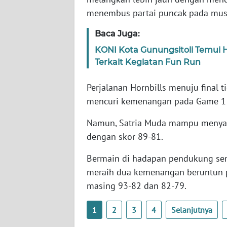
SERAMBI
menembus partai puncak pada mus
Baca Juga:
WN
JAMBI
KONI Kota Gunungsitoli Temui 
Terkait Kegiatan Fun Run
WN
SULTRA
Perjalanan Hornbills menuju final 
mencuri kemenangan pada Game 1 y
WN
NTB
Namun, Satria Muda mampu meny
dengan skor 89-81.
WN
Bermain di hadapan pendukung send
SULTENG
meraih dua kemenangan beruntun 
WN
masing 93-82 dan 82-79.
SULBAR
1
2
3
4
Selanjutnya
WN