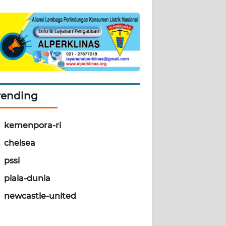
rending
kemenpora-ri
chelsea
pssi
piala-dunia
newcastle-united