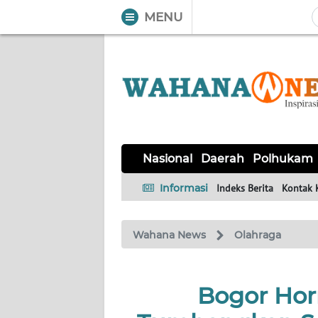
MENU
WAHANA
Tutup
TV
NASIONAL
DAERAH
POLHUKAM
KRIMINAL
EKUIN
SAINS-
KESEHATAN
INTERNASIONAL
Nasional
Daerah
Polhukam
TEKNO
Informasi
Indeks Berita
Kontak 
SERBA-
PENDIDIKAN
OLAHRAGA
OPINI
SERBI
Wahana News
Olahraga
EDITORIAL
Bogor Horn
Informasi