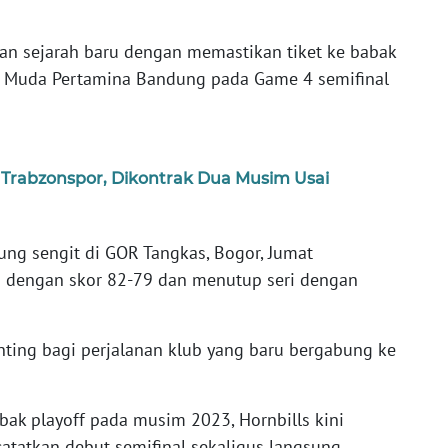
kan sejarah baru dengan memastikan tiket ke babak
a Muda Pertamina Bandung pada Game 4 semifinal
rabzonspor, Dikontrak Dua Musim Usai
ng sengit di GOR Tangkas, Bogor, Jumat
is dengan skor 82-79 dan menutup seri dengan
nting bagi perjalanan klub yang baru bergabung ke
ak playoff pada musim 2023, Hornbills kini
tatkan debut semifinal sekaligus langsung