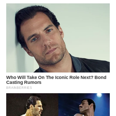
TAPANULI
TENGAH
WN DELI
SERDANG
WN
TEBING
TINGGI
WN
PAKPAK
WN
KARAWANG
WN
BEKASI