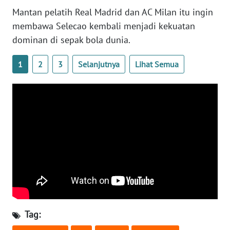
WN
Mantan pelatih Real Madrid dan AC Milan itu ingin
BANTEN
membawa Selecao kembali menjadi kekuatan
dominan di sepak bola dunia.
WN
NTT
1
2
3
Selanjutnya
Lihat Semua
WN
KEPRI
WN
PAPUA
WN
PAPUA
BARAT
WN
Tag:
RIAU