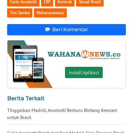
Carlo Ancelotti
CBF
Kontrak
Skuad Brasil
WN
Tim Samba
Wahananewsco
SERAMBI
Beri Komentar
WN
JAMBI
WN
SULTRA
Install Aplikasi
WN
NTB
Berita Terkait
WN
SULTENG
Tinggalkan Madrid, Ancelotti Berburu Bintang Keenam
untuk Brasil
WN
SULBAR
Carlo Ancelotti Pamit dari Real Madrid, Siap Tangani Brasil