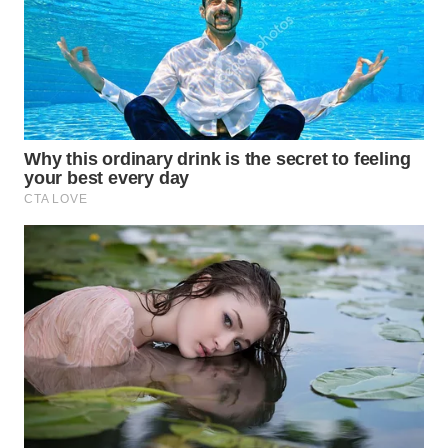
WN
MALUKU
WN
MALUT
WN
DAIRI
WN
DANAU
TOBA
WN
NIAS
WN
LANGKAT