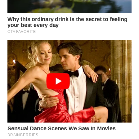
WN
TAPANULI
SELATAN
WN
TANJUNG
LESUNG
WN
KARO
WN
SIMALUNGUN
WN
LABUHANBATU
WN