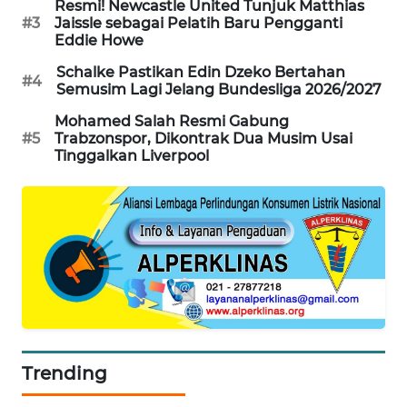
Resmi! Newcastle United Tunjuk Matthias
#3
Jaissle sebagai Pelatih Baru Pengganti
MAWAKA
Eddie Howe
ID
Schalke Pastikan Edin Dzeko Bertahan
#4
Semusim Lagi Jelang Bundesliga 2026/2027
MARTABAT
NET
Mohamed Salah Resmi Gabung
#5
Trabzonspor, Dikontrak Dua Musim Usai
Tinggalkan Liverpool
PLN
WATCH
MKLI
LPKKI
LKKI
Trending
KOPEKLIN