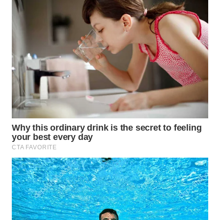
WN
KALTARA
WN
KALSEL
WN
KALTIM
WN
SULSEL
WN
GORONTALO
WN
SULUT