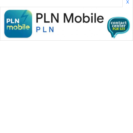
X
WAHANA MEDIA GROUP
|
|
|
WAHANA NEWS co
WAHANA TANI
WAHANA ADVOKAT
|
|
WAHANA INFRASTRUKTUR
WAHANA KONSUMEN
|
|
|
WAHANA LISTRIK
WAHANA TRAVEL
WAHANA TV