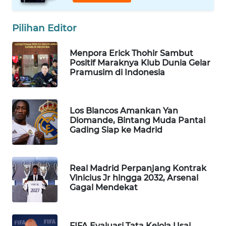
WAHANA
LISTRIK
Pilihan Editor
WAHANA
Menpora Erick Thohir Sambut
Positif Maraknya Klub Dunia Gelar
TRAVEL
Pramusim di Indonesia
WAHANA
TV
Los Blancos Amankan Yan
Diomande, Bintang Muda Pantai
WAHANANEWS
Gading Siap ke Madrid
ID
WAHANANEWS
Real Madrid Perpanjang Kontrak
CO ID
Vinicius Jr hingga 2032, Arsenal
Gagal Mendekat
WAHANANEWS
NET
FIFA Evaluasi Tata Kelola Usai