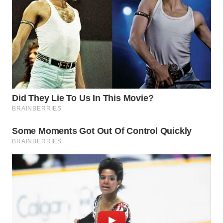
WN
BOGOR
WN
DEPOK
WN
TAPANULI
UTARA
WN
SAMOSIR
WN
PADANG
LAWAS