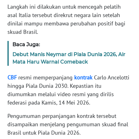
Informasi
Langkah ini dilakukan untuk mencegah pelatih
asal Italia tersebut direkrut negara lain setelah
INDEKS
BERITA
dinilai mampu membawa perubahan positif bagi
skuad Brasil.
KONTAK
Baca Juga:
KAMI
Debut Manis Neymar di Piala Dunia 2026, Air
INFO
Mata Haru Warnai Comeback
IKLAN
CBF
resmi memperpanjang
kontrak
Carlo Ancelotti
TENTANG
hingga Piala Dunia 2030. Kepastian itu
KAMI
diumumkan melalui video resmi yang dirilis
federasi pada Kamis, 14 Mei 2026.
PEDOMAN
MEDIA
Pengumuman perpanjangan kontrak tersebut
SIBER
disampaikan menjelang pengumuman skuad final
Brasil untuk Piala Dunia 2026.
REDAKSI