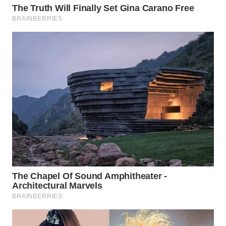
WN
PRIANGAN
TIMUR
WN
SEMARANG
WN
SOLO
WN
BOROBUDUR
WN
MADURA
WN
SURABAYA