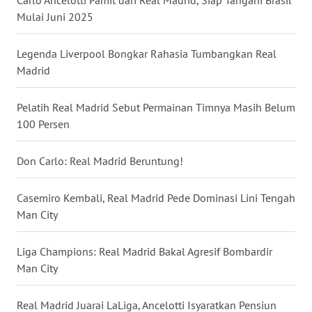
Mulai Juni 2025
WN
BABEL
Legenda Liverpool Bongkar Rahasia Tumbangkan Real
Madrid
WN
SUMBAR
Pelatih Real Madrid Sebut Permainan Timnya Masih Belum
100 Persen
WN
SUMSEL
Don Carlo: Real Madrid Beruntung!
WN
BENGKULU
Casemiro Kembali, Real Madrid Pede Dominasi Lini Tengah
Man City
WN
LAMPUNG
Liga Champions: Real Madrid Bakal Agresif Bombardir
Man City
WN
JATENG
Real Madrid Juarai LaLiga, Ancelotti Isyaratkan Pensiun