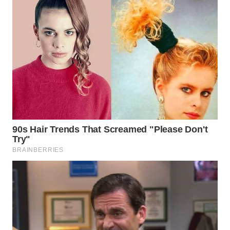
WN
NATUNA
WN
BINTAN
WN
MANDALIKA
WN
LIKUPANG
WN
LABUANBAJO
WN
BORNEO