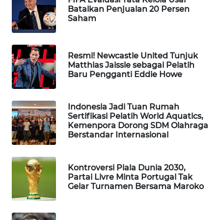
Batalkan Penjualan 20 Persen
WAHANA
Saham
SPORT
WAHANA
Resmi! Newcastle United Tunjuk
UMKM
Matthias Jaissle sebagai Pelatih
Baru Pengganti Eddie Howe
WAHANA
SELEB
Indonesia Jadi Tuan Rumah
Sertifikasi Pelatih World Aquatics,
WAHANA
Kemenpora Dorong SDM Olahraga
PERSONA
Berstandar Internasional
WAHANA
Kontroversi Piala Dunia 2030,
OTOMOTIF
Partai Livre Minta Portugal Tak
Gelar Turnamen Bersama Maroko
WAHANA
HEALTH