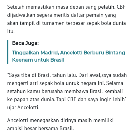
Setelah memastikan masa depan sang pelatih, CBF
KARIR
dijadwalkan segera merilis daftar pemain yang
akan tampil di turnamen terbesar sepak bola dunia
DISCLAIMER
itu.
Baca Juga:
Wahana
News
Tinggalkan Madrid, Ancelotti Berburu Bintang
Regional
Keenam untuk Brasil
WN
"Saya tiba di Brasil tahun lalu. Dari awal,ssya sudah
SUMUT
mengerti arti sepak bola untuk negara ini. Selama
setahun kamu berusaha membawa Brasil kembali
WN
ke papan atas dunia. Tapi CBF dan saya ingin lebih"
JAKARTA
ujar Ancelotti.
WN
Ancelotti menegaskan dirinya masih memiliki
JABAR
ambisi besar bersama Brasil.