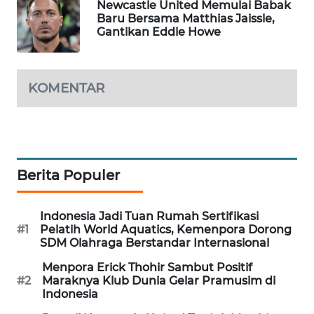
Newcastle United Memulai Babak
WAHANA
Baru Bersama Matthias Jaissle,
DESA
Gantikan Eddie Howe
WISATA
LAPAK
KOMENTAR
WAHANA
Wahana
Network
Berita Populer
KONSUMEN
LISTRIK
Indonesia Jadi Tuan Rumah Sertifikasi
#1
Pelatih World Aquatics, Kemenpora Dorong
MASYARAKAT
SDM Olahraga Berstandar Internasional
KELISTRIKAN
Menpora Erick Thohir Sambut Positif
#2
Maraknya Klub Dunia Gelar Pramusim di
WALINKI
Indonesia
ID