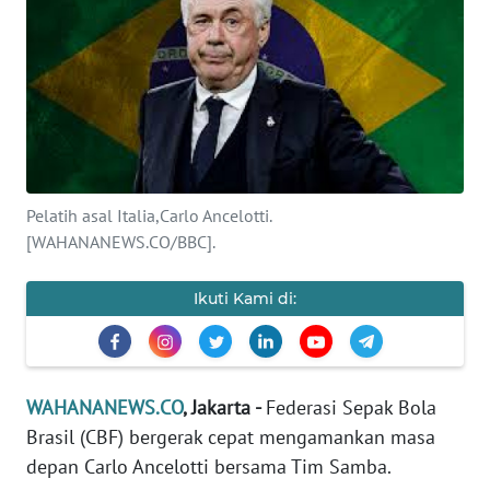
SAINS-TEKNO
KESEHATAN
INTERNASIONAL
SERBA-SERBI
Pelatih asal Italia,Carlo Ancelotti.
[WAHANANEWS.CO/BBC].
PENDIDIKAN
Ikuti Kami di:
OLAHRAGA
OPINI
WAHANANEWS.CO
, Jakarta -
Federasi Sepak Bola
Brasil (CBF) bergerak cepat mengamankan masa
EDITORIAL
depan Carlo Ancelotti bersama Tim Samba.