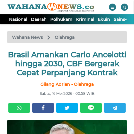
Nasional
Daerah
Polhukam
Kriminal
Ekuin
Sains-Te
WAHANA
Tutup
TV
Wahana News
Olahraga
Brasil Amankan Carlo Ancelotti
NASIONAL
hingga 2030, CBF Bergerak
DAERAH
Cepat Perpanjang Kontrak
Gilang Adrian - Olahraga
POLHUKAM
Sabtu, 16 Mei 2026 - 00:58 WIB
KRIMINAL
EKUIN