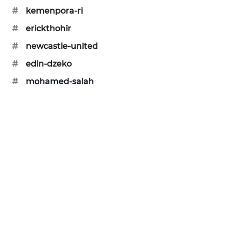
PORTAL
#
kemenpora-ri
KONSUMEN
#
erickthohir
#
newcastle-united
FORWAMKI
#
edin-dzeko
ALPERKLINAS
#
mohamed-salah
FORJASIDA
TAMBANG
NEWS
SITUNGIR
NEWS
SIDIKALANG
NEWS