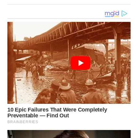
WN
NUSANTARA
WN
JOGJA
WN
JATIM
WN
BALI
WN
KALBAR
WN
KALTENG