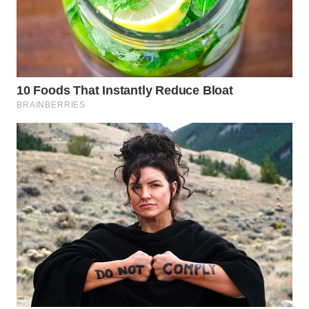
WN
INDRAMAYU
WN
KUNINGAN
WN
MAJALENGKA
WN
SUBANG
WN
SUKABUMI
WN
PURWAKARTA