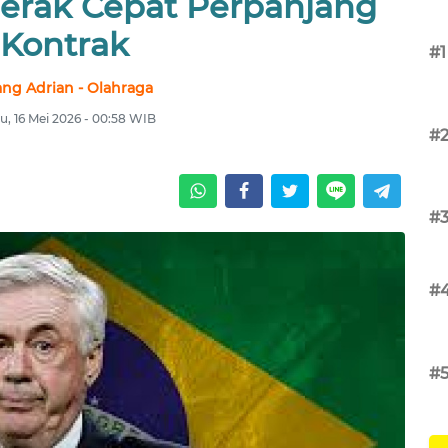
gerak Cepat Perpanjang
Kontrak
#1
ang Adrian - Olahraga
u, 16 Mei 2026 - 00:58 WIB
#
#
#
#