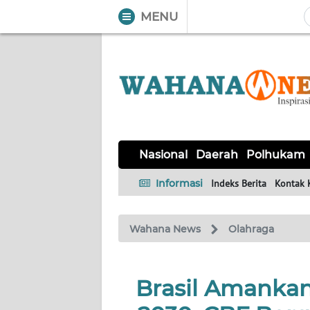
MENU
WAHANA
Tutup
TV
NASIONAL
DAERAH
POLHUKAM
KRIMINAL
EKUIN
SAINS-
KESEHATAN
INTERNASIONAL
Nasional
Daerah
Polhukam
TEKNO
Informasi
Indeks Berita
Kontak 
SERBA-
PENDIDIKAN
OLAHRAGA
OPINI
SERBI
Wahana News
Olahraga
EDITORIAL
Brasil Amankan
Informasi