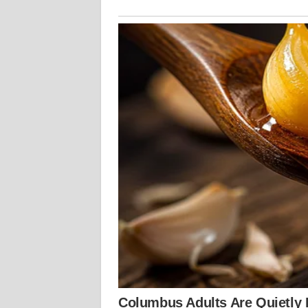
KALTARA
WN
KALSEL
WN
KALTIM
WN
SULSEL
WN
GORONTALO
WN
SULUT
WN
MALUKU