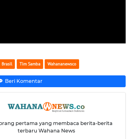
 Brasil
Tim Samba
Wahananewsco
Beri Komentar
 orang pertama yang membaca berita-berita
terbaru Wahana News