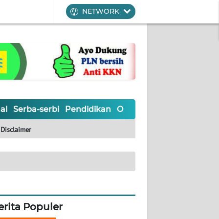
NETWORK
al
Serba-serbi
Pendidikan
Olahraga
Opini
Editoria
Disclaimer
erita Populer