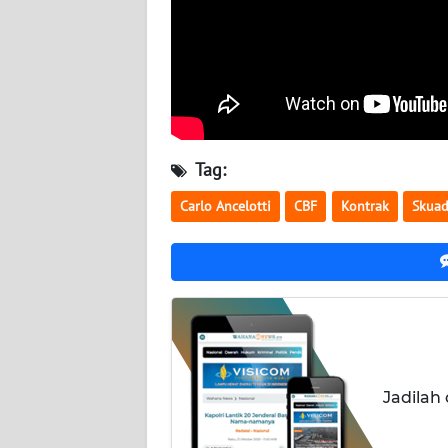
BABEL
WN
SUMBAR
WN
SUMSEL
Tag:
Carlo Ancelotti
CBF
Kontrak
Skuad
WN
BENGKULU
WN
LAMPUNG
WN
JATENG
Jadilah
WN