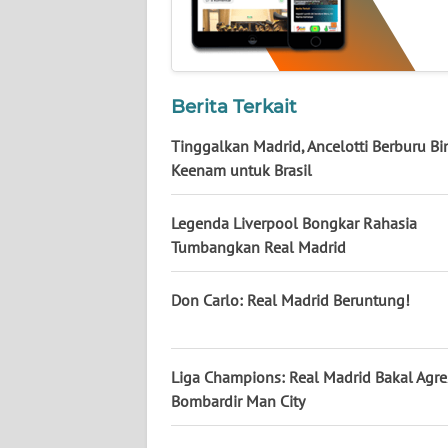
NUSANTARA
WN
JOGJA
Berita Terkait
WN
Tinggalkan Madrid, Ancelotti Berburu Bi
JATIM
Keenam untuk Brasil
WN
Legenda Liverpool Bongkar Rahasia
BALI
Tumbangkan Real Madrid
WN
Don Carlo: Real Madrid Beruntung!
KALBAR
WN
Liga Champions: Real Madrid Bakal Agre
KALTENG
Bombardir Man City
WN