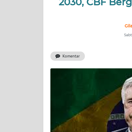
2030, CBF Ber
INDEKS
BERITA
KONTAK
Gil
KAMI
Sabt
INFO
IKLAN
Komentar
TENTANG
KAMI
PEDOMAN
MEDIA
SIBER
REDAKSI