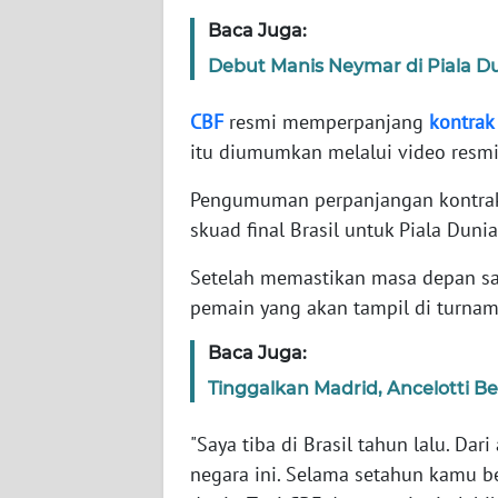
Baca Juga:
WN
Debut Manis Neymar di Piala D
NTT
CBF
resmi memperpanjang
kontrak
WN
itu diumumkan melalui video resmi 
KEPRI
Pengumuman perpanjangan kontra
WN
skuad final Brasil untuk Piala Duni
PAPUA
Setelah memastikan masa depan san
WN
pemain yang akan tampil di turname
PAPUA
BARAT
Baca Juga:
Tinggalkan Madrid, Ancelotti B
WN
RIAU
"Saya tiba di Brasil tahun lalu. Dar
negara ini. Selama setahun kamu 
WN