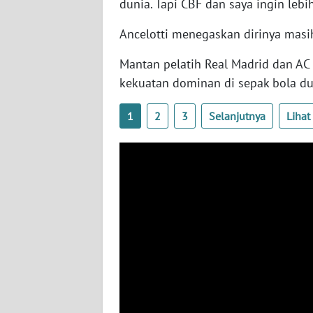
dunia. Tapi CBF dan saya ingin lebih
SERAMBI
Ancelotti menegaskan dirinya masi
WN
JAMBI
Mantan pelatih Real Madrid dan AC
kekuatan dominan di sepak bola du
WN
SULTRA
1
2
3
Selanjutnya
Liha
WN
NTB
WN
SULTENG
WN
SULBAR
WN