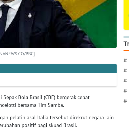
T
AHANANEWS.CO/BBC].
#
#
#
#
i Sepak Bola Brasil (CBF) bergerak cepat
#
celotti bersama Tim Samba.
h pelatih asal Italia tersebut direkrut negara lain
ubahan positif bagi skuad Brasil.