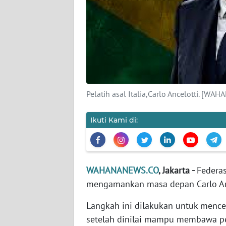
KARIR
DISCLAIMER
Wahana
News
Regional
Pelatih asal Italia,Carlo Ancelotti. [W
WN
SUMUT
Ikuti Kami di:
WN
JAKARTA
WAHANANEWS.CO
, Jakarta -
Federas
WN
mengamankan masa depan Carlo An
JABAR
Langkah ini dilakukan untuk mencega
WN
setelah dinilai mampu membawa per
BANTEN