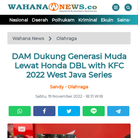
Nasional
Daerah
Polhukam
Kriminal
Ekuin
Sains-Te
WAHANA
Tutup
TV
Wahana News
Olahraga
NASIONAL
DAM Dukung Generasi Muda
Lewat Honda DBL with KFC
DAERAH
2022 West Java Series
Sandy - Olahraga
POLHUKAM
Sabtu, 19 November 2022 - 18:31 WIB
KRIMINAL
EKUIN