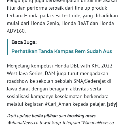
Pengunjung juga berkesempatan untuk merasakan
fitur dan performa terbaik dari line up produk
WN
BABEL
terbaru Honda pada sesi test ride, yang dihadirkan
mulai dari Honda Genio, Honda BeAT dan Honda
WN
ADV160.
SUMBAR
Baca Juga:
WN
Perhatikan Tanda Kampas Rem Sudah Aus
SUMSEL
Menjelang kompetisi Honda DBL with KFC 2022
WN
West Java Series, DAM juga turut mengadakan
BENGKULU
roadshow ke sekolah-sekolah SMA/Sederajat di
Jawa Barat dengan beragam aktivitas serta
WN
sosialisasi kampanye keselamatan berkendara
LAMPUNG
melalui kegiatan #Cari_Aman kepada pelajar.
[sdy]
WN
Ikuti update
berita pilihan
dan
breaking news
JATENG
WahanaNews.co lewat Grup Telegram "WahanaNews.co