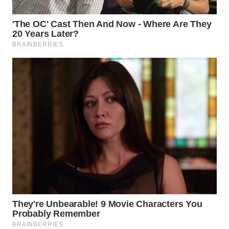
WN
NATUNA
WN
BINTAN
WN
MANDALIKA
WN
LIKUPANG
WN
LABUANBAJO
WN
BORNEO