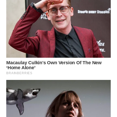
WN
INDRAMAYU
WN
KUNINGAN
WN
MAJALENGKA
WN
SUBANG
WN
SUKABUMI
WN
PURWAKARTA