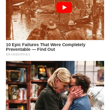
WAHANA
LISTRIK
WAHANA
TRAVEL
WAHANA
TV
WAHANANEWS
ID
WAHANANEWS
CO ID
WAHANANEWS
NET