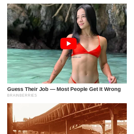
Wahana
Media
Group
WAHANA
NEWS
WAHANA
TANI
WAHANA
ADVOKAT
WAHANA
INFRASTRUKTUR
WAHANA
KONSUMEN