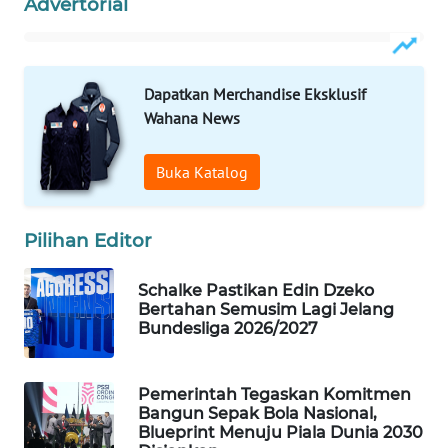
Advertorial
MAWAKA
ID
Dapatkan Merchandise Eksklusif
MARTABAT
Wahana News
NET
Buka Katalog
PLN
WATCH
Pilihan Editor
MKLI
Schalke Pastikan Edin Dzeko
Bertahan Semusim Lagi Jelang
LPKKI
Bundesliga 2026/2027
LKKI
Pemerintah Tegaskan Komitmen
Bangun Sepak Bola Nasional,
KOPEKLIN
Blueprint Menuju Piala Dunia 2030