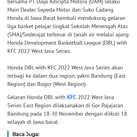
bersama PT Daya Adicipta Motora (DAM) selaku
Informasi
Main Dealer Sepeda Motor dan Suku Cadang
INDEKS
Honda di Jawa Barat kembali mendukung gelaran
BERITA
liga basket pelajar tingkat Sekolah Menengah Atas
(SMA)/Sederajat terbesar di tanah air melalui ajang
KONTAK
Honda Development Basketball League (DBL) with
KAMI
KFC 2022 West Java Series.
INFO
Honda DBL with KFC 2022 West Java Series akan
IKLAN
terbagi ke dalam dua region, yakni Bandung (East
Region) dan Bogor (West Region).
TENTANG
KAMI
Gelaran Honda DBL with
KFC
2022 West Java
Series East Region dilaksanakan di Gor Pajajaran
PEDOMAN
MEDIA
Bandung pada 18-30 November dengan diikuti 18
SIBER
wilayah di Jawa barat.
Baca Juga:
REDAKSI