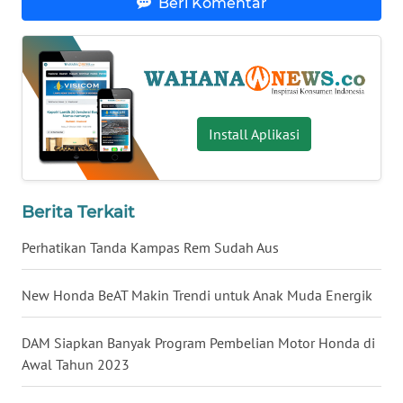
Beri Komentar
WN
KALTARA
WN
KALSEL
Install Aplikasi
WN
KALTIM
Berita Terkait
WN
SULSEL
Perhatikan Tanda Kampas Rem Sudah Aus
WN
New Honda BeAT Makin Trendi untuk Anak Muda Energik
GORONTALO
DAM Siapkan Banyak Program Pembelian Motor Honda di
WN
Awal Tahun 2023
SULUT