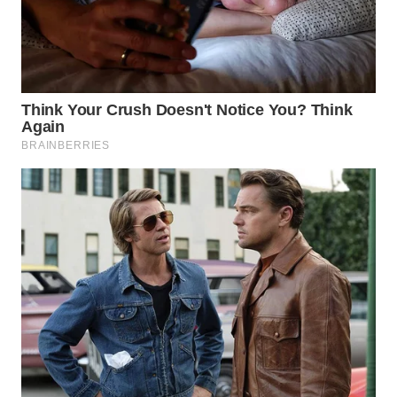
WN
BOGOR
WN
DEPOK
WN
TAPANULI
UTARA
WN
SAMOSIR
WN
PADANG
LAWAS