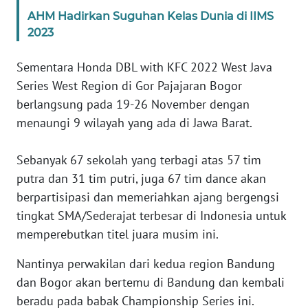
AHM Hadirkan Suguhan Kelas Dunia di IIMS
2023
KARIR
Sementara Honda DBL with KFC 2022 West Java
DISCLAIMER
Series West Region di Gor Pajajaran Bogor
berlangsung pada 19-26 November dengan
Wahana
News
menaungi 9 wilayah yang ada di Jawa Barat.
Regional
Sebanyak 67 sekolah yang terbagi atas 57 tim
WN
putra dan 31 tim putri, juga 67 tim dance akan
SUMUT
berpartisipasi dan memeriahkan ajang bergengsi
tingkat SMA/Sederajat terbesar di Indonesia untuk
WN
JAKARTA
memperebutkan titel juara musim ini.
Nantinya perwakilan dari kedua region Bandung
WN
dan Bogor akan bertemu di Bandung dan kembali
JABAR
beradu pada babak Championship Series ini.