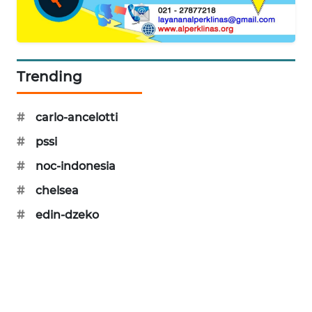
CILEUNGSI
NEWS
BERKAT
NEWS
Trending
BERAMPU
#
carlo-ancelotti
NEWS
#
pssi
ANUGERAH
#
noc-indonesia
NEWS
#
chelsea
AKHLAK
#
edin-dzeko
ID
PERAPKI
NEWS