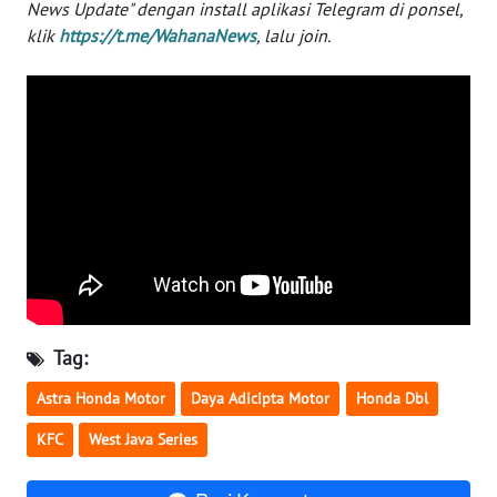
News Update" dengan install aplikasi Telegram di ponsel,
WN
klik
https://t.me/WahanaNews
, lalu join.
NUSANTARA
WN
JOGJA
WN
JATIM
WN
BALI
Tag:
WN
KALBAR
Astra Honda Motor
Daya Adicipta Motor
Honda Dbl
WN
KFC
West Java Series
KALTENG