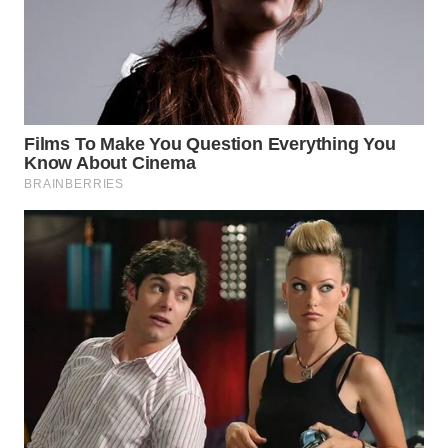
WN
PRIANGAN
TIMUR
WN
SEMARANG
WN
SOLO
WN
BOROBUDUR
WN
MADURA
WN
SURABAYA