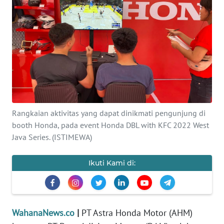
SAINS-TEKNO
KESEHATAN
INTERNASIONAL
SERBA-SERBI
Rangkaian aktivitas yang dapat dinikmati pengunjung di
PENDIDIKAN
booth Honda, pada event Honda DBL with KFC 2022 West
Java Series. (ISTIMEWA)
OLAHRAGA
Ikuti Kami di:
OPINI
EDITORIAL
WahanaNews.co
|
PT Astra Honda Motor (AHM)