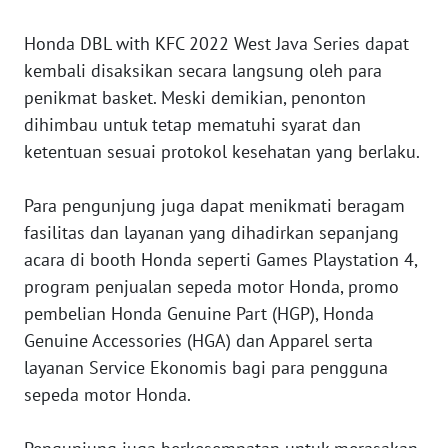
WN
Honda DBL with KFC 2022 West Java Series dapat
SERAMBI
kembali disaksikan secara langsung oleh para
penikmat basket. Meski demikian, penonton
WN
dihimbau untuk tetap mematuhi syarat dan
JAMBI
ketentuan sesuai protokol kesehatan yang berlaku.
WN
SULTRA
Para pengunjung juga dapat menikmati beragam
fasilitas dan layanan yang dihadirkan sepanjang
WN
acara di booth Honda seperti Games Playstation 4,
NTB
program penjualan sepeda motor Honda, promo
pembelian Honda Genuine Part (HGP), Honda
WN
Genuine Accessories (HGA) dan Apparel serta
SULTENG
layanan Service Ekonomis bagi para pengguna
sepeda motor Honda.
WN
SULBAR