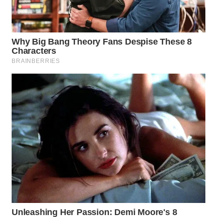
WAHANA
SPORT
WAHANA
UMKM
WAHANA
SELEB
WAHANA
PERSONA
WAHANA
OTOMOTIF
WAHANA
HEALTH