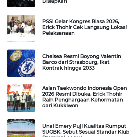
Disiapkan
PORTAL
KONSUMEN
PSSI Gelar Kongres Biasa 2026,
Erick Thohir Cek Langsung Lokasi
FORWAMKI
Pelaksanaan
ALPERKLINAS
Chelsea Resmi Boyong Valentin
FORJASIDA
Barco dari Strasbourg, Ikat
Kontrak hingga 2033
TAMBANG
NEWS
Asian Taekwondo Indonesia Open
2026 Resmi Dibuka, Erick Thohir
Raih Penghargaan Kehormatan
SITUNGIR
dari Kukkiwon
NEWS
SIDIKALANG
Unai Emery Puji Kualitas Rumput
NEWS
SUGBK, Sebut Sesuai Standar Klub