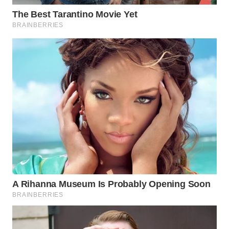
WN
SUMEDANG
WN
CIANJUR
WN
KEPULAUAN
SERIBU
WN
TANGERANG
WN
BINJAI
WN
CIREBON