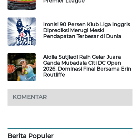
Premier League
SIBARAGAS
NEWS
Ironis! 90 Persen Klub Liga Inggris
Diprediksi Merugi Meski
METRO
Pendapatan Terbesar di Dunia
SIANTAR
NEWS
Aldila Sutjiadi Raih Gelar Juara
METRO
Ganda Mubadala Citi DC Open
MEDAN
2026, Dominasi Final Bersama Erin
NEWS
Routliffe
METRO
KOMENTAR
JAKARTA
NEWS
KRT
NEWS
Berita Populer