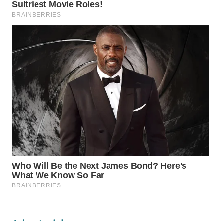
WAHANA
DESA
WISATA
LAPAK
WAHANA
Wahana
Network
KONSUMEN
LISTRIK
MASYARAKAT
KELISTRIKAN
WALINKI
ID