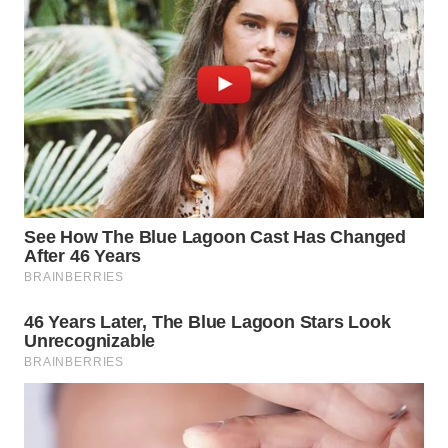
WN
TAPANULI
SELATAN
WN
TANJUNG
LESUNG
WN
KARO
WN
SIMALUNGUN
WN
LABUHANBATU
WN