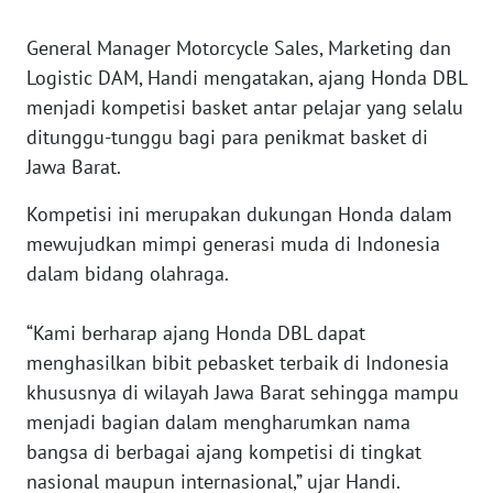
WN
BANTEN
General Manager Motorcycle Sales, Marketing dan
Logistic DAM, Handi mengatakan, ajang Honda DBL
WN
menjadi kompetisi basket antar pelajar yang selalu
NTT
ditunggu-tunggu bagi para penikmat basket di
Jawa Barat.
WN
KEPRI
Kompetisi ini merupakan dukungan Honda dalam
mewujudkan mimpi generasi muda di Indonesia
WN
dalam bidang olahraga.
PAPUA
“Kami berharap ajang Honda DBL dapat
WN
menghasilkan bibit pebasket terbaik di Indonesia
PAPUA
khususnya di wilayah Jawa Barat sehingga mampu
BARAT
menjadi bagian dalam mengharumkan nama
WN
bangsa di berbagai ajang kompetisi di tingkat
RIAU
nasional maupun internasional,” ujar Handi.