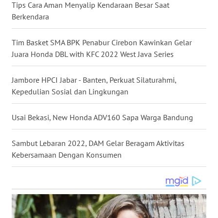
Tips Cara Aman Menyalip Kendaraan Besar Saat
WN
Berkendara
MALUKU
Tim Basket SMA BPK Penabur Cirebon Kawinkan Gelar
WN
Juara Honda DBL with KFC 2022 West Java Series
MALUT
Jambore HPCI Jabar - Banten, Perkuat Silaturahmi,
WN
DAIRI
Kepedulian Sosial dan Lingkungan
WN
Usai Bekasi, New Honda ADV160 Sapa Warga Bandung
DANAU
TOBA
Sambut Lebaran 2022, DAM Gelar Beragam Aktivitas
Kebersamaan Dengan Konsumen
WN
NIAS
WN
LANGKAT