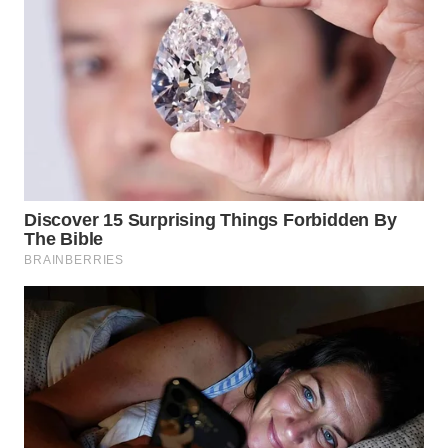
TAPANULI
TENGAH
WN DELI
SERDANG
WN
TEBING
TINGGI
WN
PAKPAK
WN
KARAWANG
WN
BEKASI