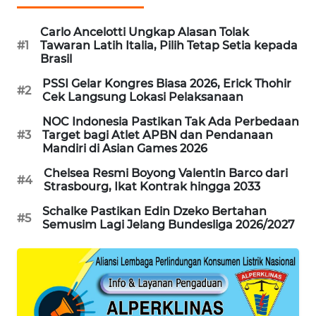
KARING
NEWS
Carlo Ancelotti Ungkap Alasan Tolak
#1
Tawaran Latih Italia, Pilih Tetap Setia kepada
Brasil
JURNAL
MARITIM
PSSI Gelar Kongres Biasa 2026, Erick Thohir
#2
Cek Langsung Lokasi Pelaksanaan
HUMBANG
NOC Indonesia Pastikan Tak Ada Perbedaan
NEWS
#3
Target bagi Atlet APBN dan Pendanaan
Mandiri di Asian Games 2026
GARONGGANG
Chelsea Resmi Boyong Valentin Barco dari
#4
NEWS
Strasbourg, Ikat Kontrak hingga 2033
Schalke Pastikan Edin Dzeko Bertahan
FISUELRI
#5
Semusim Lagi Jelang Bundesliga 2026/2027
ID
ENERGI
NEWS