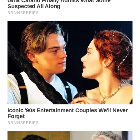
WN
PRIANGAN
TIMUR
WN
SEMARANG
WN
SOLO
WN
BOROBUDUR
WN
MADURA
WN
SURABAYA