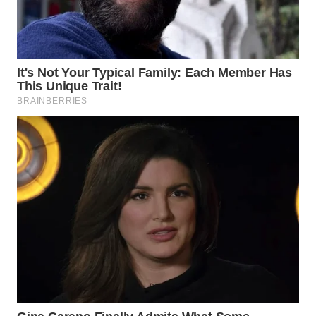
WN
INDRAMAYU
WN
KUNINGAN
WN
MAJALENGKA
WN
SUBANG
WN
SUKABUMI
WN
PURWAKARTA