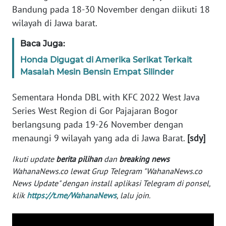
Bandung pada 18-30 November dengan diikuti 18
WN
wilayah di Jawa barat.
BABEL
Baca Juga:
WN
Honda Digugat di Amerika Serikat Terkait
SUMBAR
Masalah Mesin Bensin Empat Silinder
WN
Sementara Honda DBL with KFC 2022 West Java
SUMSEL
Series West Region di Gor Pajajaran Bogor
berlangsung pada 19-26 November dengan
WN
menaungi 9 wilayah yang ada di Jawa Barat.
[sdy]
BENGKULU
Ikuti update
berita pilihan
dan
breaking news
WN
WahanaNews.co lewat Grup Telegram "WahanaNews.co
LAMPUNG
News Update" dengan install aplikasi Telegram di ponsel,
klik
https://t.me/WahanaNews
, lalu join.
WN
JATENG