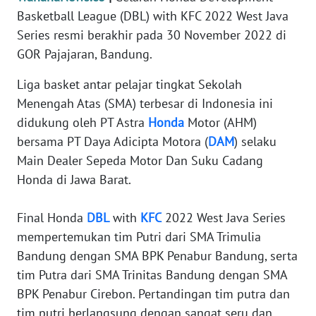
Informasi
Basketball League (DBL) with KFC 2022 West Java
Series resmi berakhir pada 30 November 2022 di
INDEKS
BERITA
GOR Pajajaran, Bandung.
Liga basket antar pelajar tingkat Sekolah
KONTAK
Menengah Atas (SMA) terbesar di Indonesia ini
KAMI
didukung oleh PT Astra
Honda
Motor (AHM)
bersama PT Daya Adicipta Motora (
DAM
) selaku
INFO
IKLAN
Main Dealer Sepeda Motor Dan Suku Cadang
Honda di Jawa Barat.
TENTANG
KAMI
Final Honda
DBL
with
KFC
2022 West Java Series
mempertemukan tim Putri dari SMA Trimulia
PEDOMAN
Bandung dengan SMA BPK Penabur Bandung, serta
MEDIA
tim Putra dari SMA Trinitas Bandung dengan SMA
SIBER
BPK Penabur Cirebon. Pertandingan tim putra dan
tim putri berlangsung dengan sangat seru dan
REDAKSI