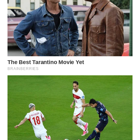
WAHANA
DESA
WISATA
LAPAK
WAHANA
Wahana
Network
KONSUMEN
LISTRIK
MASYARAKAT
KELISTRIKAN
WALINKI
ID