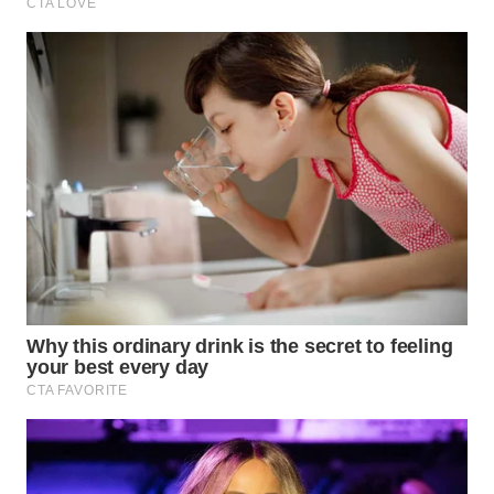
WN
BOGOR
WN
DEPOK
WN
TAPANULI
UTARA
WN
SAMOSIR
WN
PADANG
LAWAS