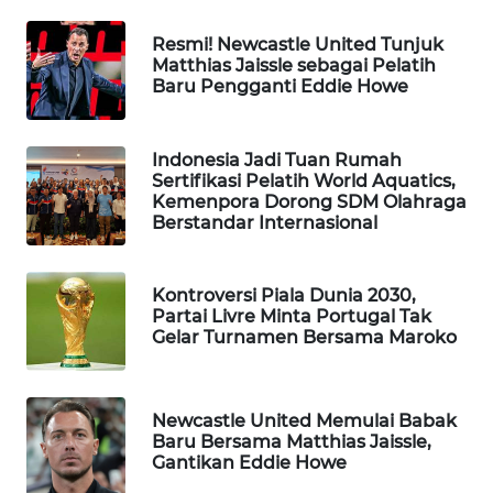
SIBARAGAS
Resmi! Newcastle United Tunjuk
NEWS
Matthias Jaissle sebagai Pelatih
Baru Pengganti Eddie Howe
METRO
SIANTAR
NEWS
Indonesia Jadi Tuan Rumah
Sertifikasi Pelatih World Aquatics,
Kemenpora Dorong SDM Olahraga
METRO
Berstandar Internasional
MEDAN
NEWS
Kontroversi Piala Dunia 2030,
Partai Livre Minta Portugal Tak
METRO
Gelar Turnamen Bersama Maroko
JAKARTA
NEWS
Newcastle United Memulai Babak
KRT
Baru Bersama Matthias Jaissle,
NEWS
Gantikan Eddie Howe