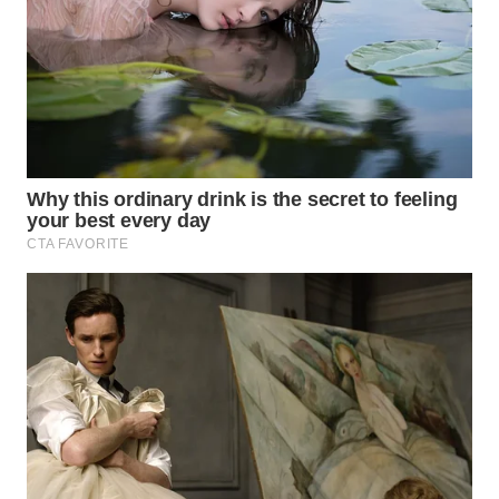
WN
TAPANULI
SELATAN
WN
TANJUNG
LESUNG
WN
KARO
WN
SIMALUNGUN
WN
LABUHANBATU
WN