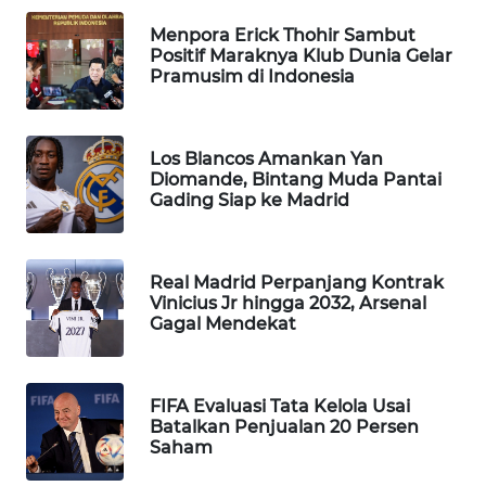
PORTAL
Menpora Erick Thohir Sambut
KONSUMEN
Positif Maraknya Klub Dunia Gelar
Pramusim di Indonesia
FORWAMKI
Los Blancos Amankan Yan
ALPERKLINAS
Diomande, Bintang Muda Pantai
Gading Siap ke Madrid
FORJASIDA
TAMBANG
Real Madrid Perpanjang Kontrak
NEWS
Vinicius Jr hingga 2032, Arsenal
Gagal Mendekat
SITUNGIR
NEWS
FIFA Evaluasi Tata Kelola Usai
Batalkan Penjualan 20 Persen
SIDIKALANG
Saham
NEWS