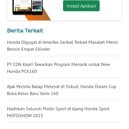
Install Aplikasi
WN
KALTARA
WN
Berita Terkait
KALSEL
Honda Digugat di Amerika Serikat Terkait Masalah Mesin
Bensin Empat Silinder
WN
KALTIM
PT CDN Kepri Tawarkan Program Menarik untuk New
WN
Honda PCX160
SULSEL
Ajak Pecinta Balap Melesat di Sirkuit, Honda Dream Cup
WN
Buka Kelas Baru Vario 160
GORONTALO
Hadirkan Seluruh Motor Sport di Ajang Honda Sport
WN
MOTOSHOW 2025
SULUT