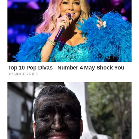
WN
SUMEDANG
WN
CIANJUR
WN
KEPULAUAN
SERIBU
WN
TANGERANG
WN
BINJAI
WN
CIREBON