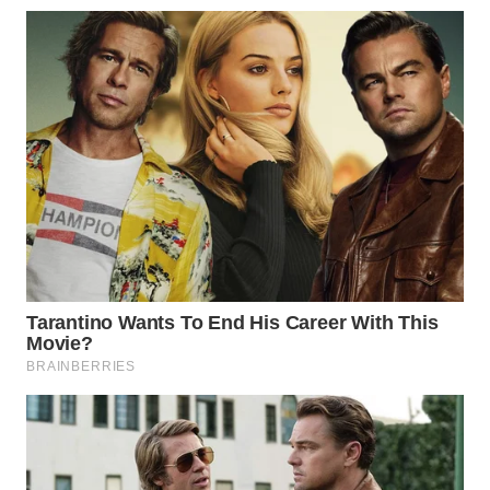
WAHANA
SPORT
WAHANA
UMKM
WAHANA
SELEB
WAHANA
PERSONA
WAHANA
OTOMOTIF
WAHANA
HEALTH