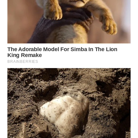
Wahana
Media
Group
WAHANA
NEWS
WAHANA
TANI
WAHANA
ADVOKAT
WAHANA
INFRASTRUKTUR
WAHANA
KONSUMEN