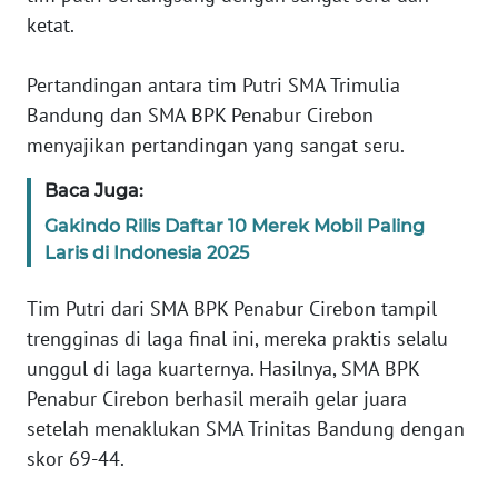
ketat.
KARIR
Pertandingan antara tim Putri SMA Trimulia
DISCLAIMER
Bandung dan SMA BPK Penabur Cirebon
menyajikan pertandingan yang sangat seru.
Wahana
News
Baca Juga:
Regional
Gakindo Rilis Daftar 10 Merek Mobil Paling
Laris di Indonesia 2025
WN
SUMUT
Tim Putri dari SMA BPK Penabur Cirebon tampil
trengginas di laga final ini, mereka praktis selalu
WN
unggul di laga kuarternya. Hasilnya, SMA BPK
JAKARTA
Penabur Cirebon berhasil meraih gelar juara
setelah menaklukan SMA Trinitas Bandung dengan
WN
skor 69-44.
JABAR