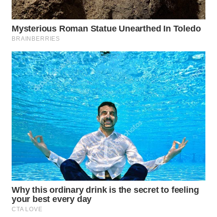
WAHANA
LISTRIK
WAHANA
TRAVEL
WAHANA
TV
WAHANANEWS
ID
WAHANANEWS
CO ID
WAHANANEWS
NET