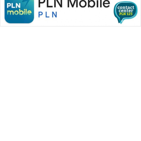
WAHANA MEDIA GROUP
|
|
|
WAHANA NEWS co
WAHANA TANI
WAHANA ADVOKAT
|
|
WAHANA INFRASTRUKTUR
WAHANA KONSUMEN
|
|
|
WAHANA LISTRIK
WAHANA TRAVEL
WAHANA TV
|
|
|
WAHANANEWS id
WAHANANEWS CO ID
WAHANANEWS NET
|
|
|
WAHANA SPORT ID
Wahana UMKM
Wahana Seleb