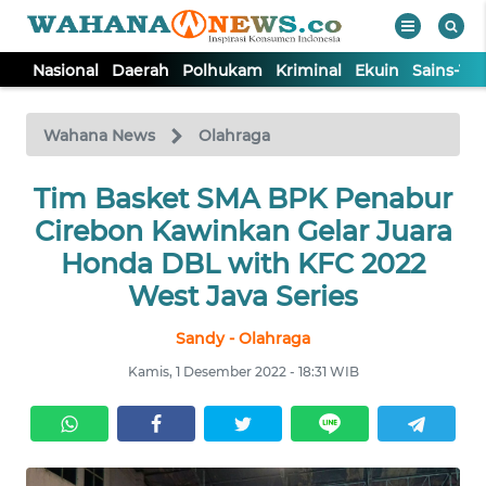
Nasional
Daerah
Polhukam
Kriminal
Ekuin
Sains-Te
WAHANA
Tutup
TV
Wahana News
Olahraga
NASIONAL
Tim Basket SMA BPK Penabur
Cirebon Kawinkan Gelar Juara
DAERAH
Honda DBL with KFC 2022
West Java Series
POLHUKAM
Sandy - Olahraga
Kamis, 1 Desember 2022 - 18:31 WIB
KRIMINAL
EKUIN