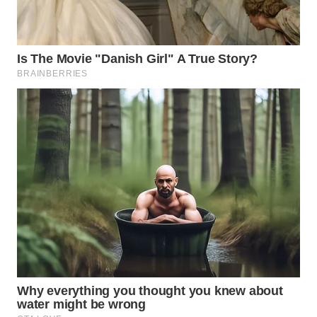
TAPANULI
TENGAH
WN DELI
SERDANG
WN
TEBING
TINGGI
WN
PAKPAK
WN
KARAWANG
WN
BEKASI