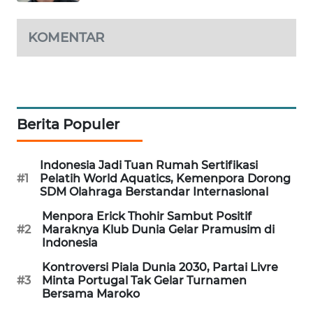
KARING
NEWS
KOMENTAR
JURNAL
MARITIM
HUMBANG
Berita Populer
NEWS
GARONGGANG
Indonesia Jadi Tuan Rumah Sertifikasi
#1
Pelatih World Aquatics, Kemenpora Dorong
NEWS
SDM Olahraga Berstandar Internasional
FISUELRI
Menpora Erick Thohir Sambut Positif
#2
Maraknya Klub Dunia Gelar Pramusim di
ID
Indonesia
Kontroversi Piala Dunia 2030, Partai Livre
ENERGI
#3
Minta Portugal Tak Gelar Turnamen
NEWS
Bersama Maroko