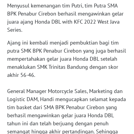
WN
Menyusul kemenangan tim Putri, tim Putra SMA
BANTEN
BPK Penabur Cirebon berhasil mengawinkan gelar
juara ajang Honda DBL with KFC 2022 West Java
WN
Series.
NTT
Ajang ini kembali menjadi pembuktian bagi tim
WN
putra SMK BPK Penabur Cirebon yang juga berhasil
KEPRI
mempertahakan gelar juara Honda DBL setelah
menaklukan SMK Trinitas Bandung dengan skor
WN
akhir 56-46.
PAPUA
General Manager Motorcycle Sales, Marketing dan
WN
Logistic DAM, Handi mengucapkan selamat kepada
PAPUA
BARAT
tim basket dari SMA BPK Penabur Cirebon yang
berhasil mengawinkan gelar juara Honda DBL
WN
tahun ini dan telah berjuang dengan penuh
RIAU
semangat hingga akhir pertandingan. Sehingga