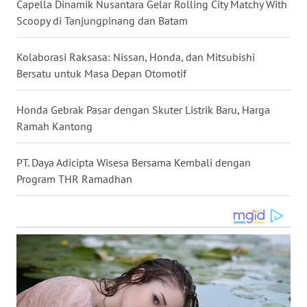
Capella Dinamik Nusantara Gelar Rolling City Matchy With
WN
Scoopy di Tanjungpinang dan Batam
MALUKU
Kolaborasi Raksasa: Nissan, Honda, dan Mitsubishi
WN
Bersatu untuk Masa Depan Otomotif
MALUT
Honda Gebrak Pasar dengan Skuter Listrik Baru, Harga
WN
Ramah Kantong
DAIRI
PT. Daya Adicipta Wisesa Bersama Kembali dengan
WN
Program THR Ramadhan
DANAU
TOBA
WN
NIAS
WN
LANGKAT