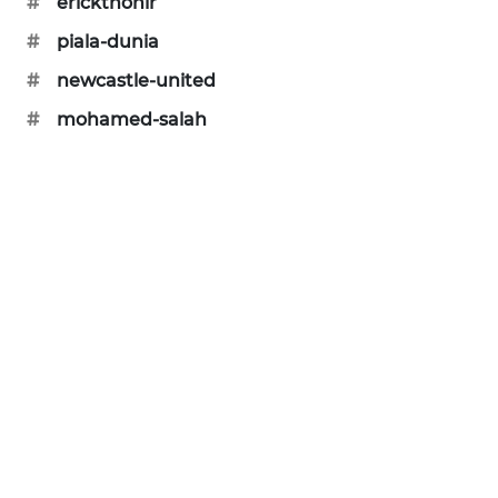
#
erickthohir
SONYA
ASA
#
piala-dunia
NEWS
#
newcastle-united
#
mohamed-salah