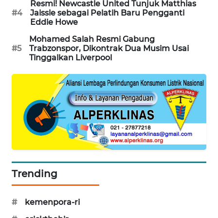
Resmi! Newcastle United Tunjuk Matthias
CILEUNGSI
#4
Jaissle sebagai Pelatih Baru Pengganti
NEWS
Eddie Howe
Mohamed Salah Resmi Gabung
BERKAT
#5
Trabzonspor, Dikontrak Dua Musim Usai
NEWS
Tinggalkan Liverpool
BERAMPU
NEWS
ANUGERAH
NEWS
AKHLAK
ID
Trending
PERAPKI
NEWS
#
kemenpora-ri