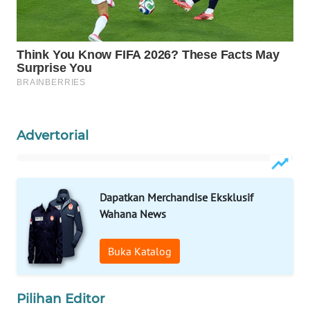
MAWAKA
ID
MARTABAT
NET
PLN
Advertorial
WATCH
MKLI
Dapatkan Merchandise Eksklusif
Wahana News
LPKKI
Buka Katalog
LKKI
KOPEKLIN
Pilihan Editor