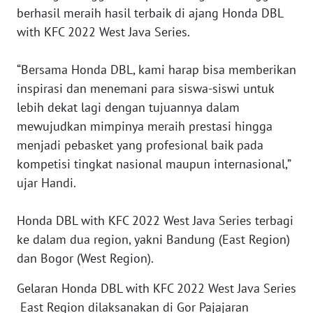
berhasil meraih hasil terbaik di ajang Honda DBL
WN
with KFC 2022 West Java Series.
SERAMBI
“Bersama Honda DBL, kami harap bisa memberikan
WN
inspirasi dan menemani para siswa-siswi untuk
JAMBI
lebih dekat lagi dengan tujuannya dalam
mewujudkan mimpinya meraih prestasi hingga
WN
SULTRA
menjadi pebasket yang profesional baik pada
kompetisi tingkat nasional maupun internasional,”
WN
ujar Handi.
NTB
Honda DBL with KFC 2022 West Java Series terbagi
WN
ke dalam dua region, yakni Bandung (East Region)
SULTENG
dan Bogor (West Region).
WN
Gelaran Honda DBL with KFC 2022 West Java Series
SULBAR
East Region dilaksanakan di Gor Pajajaran