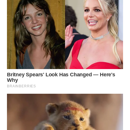
WN
NATUNA
WN
BINTAN
WN
MANDALIKA
WN
LIKUPANG
WN
LABUANBAJO
WN
BORNEO