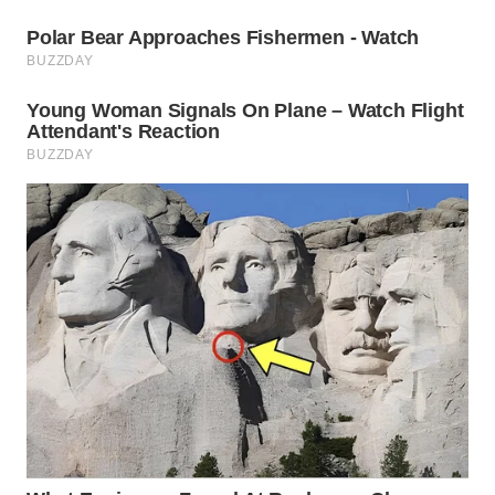
WN
BOGOR
WN
DEPOK
WN
TAPANULI
UTARA
WN
SAMOSIR
WN
PADANG
LAWAS