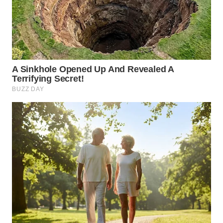
WN
PRIANGAN
TIMUR
WN
SEMARANG
WN
SOLO
WN
BOROBUDUR
WN
MADURA
WN
SURABAYA