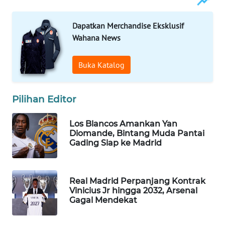
WAHANA
Dapatkan Merchandise Eksklusif
LISTRIK
Wahana News
WAHANA
TRAVEL
Buka Katalog
WAHANA
Pilihan Editor
TV
Los Blancos Amankan Yan
WAHANANEWS
Diomande, Bintang Muda Pantai
ID
Gading Siap ke Madrid
WAHANANEWS
CO ID
Real Madrid Perpanjang Kontrak
Vinicius Jr hingga 2032, Arsenal
Gagal Mendekat
WAHANANEWS
NET