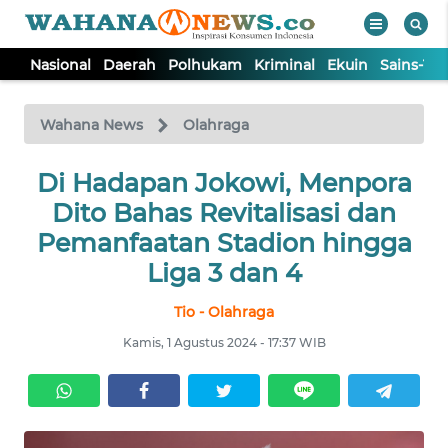
Nasional
Daerah
Polhukam
Kriminal
Ekuin
Sains-Te
WAHANA
Tutup
TV
Wahana News
Olahraga
NASIONAL
Di Hadapan Jokowi, Menpora
Dito Bahas Revitalisasi dan
DAERAH
Pemanfaatan Stadion hingga
Liga 3 dan 4
POLHUKAM
Tio - Olahraga
Kamis, 1 Agustus 2024 - 17:37 WIB
KRIMINAL
EKUIN