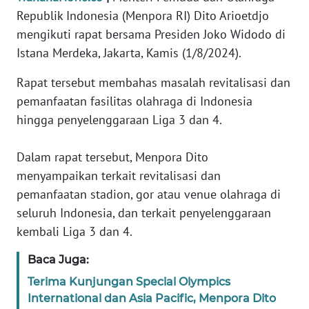
Informasi
Republik Indonesia (Menpora RI) Dito Arioetdjo
mengikuti rapat bersama Presiden Joko Widodo di
INDEKS
BERITA
Istana Merdeka, Jakarta, Kamis (1/8/2024).
Rapat tersebut membahas masalah revitalisasi dan
KONTAK
pemanfaatan fasilitas olahraga di Indonesia
KAMI
hingga penyelenggaraan Liga 3 dan 4.
INFO
IKLAN
Dalam rapat tersebut, Menpora Dito
menyampaikan terkait revitalisasi dan
TENTANG
pemanfaatan stadion, gor atau venue olahraga di
KAMI
seluruh Indonesia, dan terkait penyelenggaraan
kembali Liga 3 dan 4.
PEDOMAN
MEDIA
Baca Juga:
SIBER
Terima Kunjungan Special Olympics
International dan Asia Pacific, Menpora Dito
REDAKSI