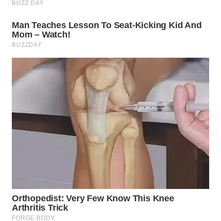
TAPANULI
TENGAH
WN DELI
SERDANG
WN
TEBING
TINGGI
WN
PAKPAK
WN
KARAWANG
WN
BEKASI