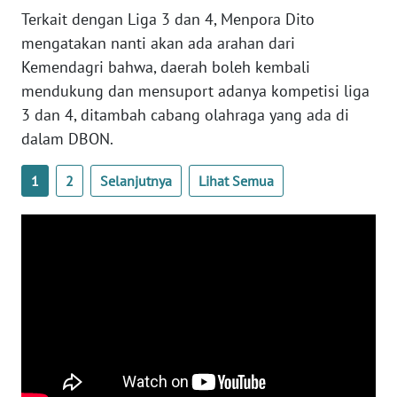
Terkait dengan Liga 3 dan 4, Menpora Dito
WN
mengatakan nanti akan ada arahan dari
SERAMBI
Kemendagri bahwa, daerah boleh kembali
mendukung dan mensuport adanya kompetisi liga
WN
3 dan 4, ditambah cabang olahraga yang ada di
JAMBI
dalam DBON.
WN
SULTRA
1
2
Selanjutnya
Lihat Semua
WN
NTB
WN
SULTENG
WN
SULBAR