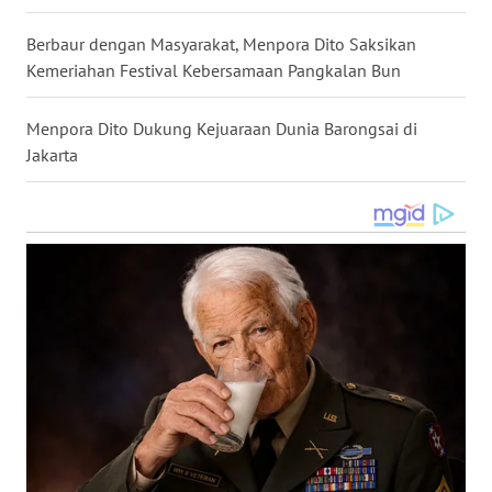
WN
Berbaur dengan Masyarakat, Menpora Dito Saksikan
KALTARA
Kemeriahan Festival Kebersamaan Pangkalan Bun
WN
Menpora Dito Dukung Kejuaraan Dunia Barongsai di
KALSEL
Jakarta
WN
KALTIM
WN
SULSEL
WN
GORONTALO
WN
SULUT