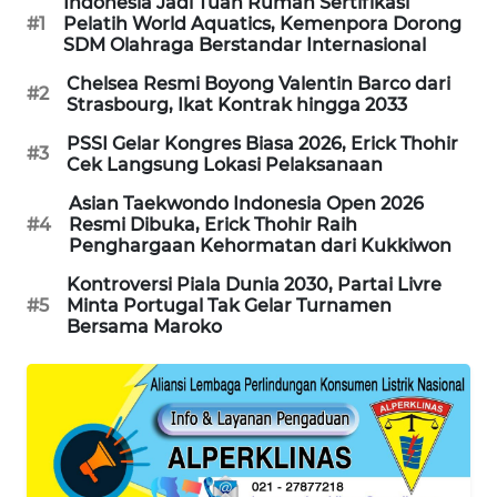
Indonesia Jadi Tuan Rumah Sertifikasi
#1
Pelatih World Aquatics, Kemenpora Dorong
MAWAKA
SDM Olahraga Berstandar Internasional
ID
Chelsea Resmi Boyong Valentin Barco dari
#2
Strasbourg, Ikat Kontrak hingga 2033
MARTABAT
PSSI Gelar Kongres Biasa 2026, Erick Thohir
NET
#3
Cek Langsung Lokasi Pelaksanaan
PLN
Asian Taekwondo Indonesia Open 2026
#4
Resmi Dibuka, Erick Thohir Raih
WATCH
Penghargaan Kehormatan dari Kukkiwon
Kontroversi Piala Dunia 2030, Partai Livre
MKLI
#5
Minta Portugal Tak Gelar Turnamen
Bersama Maroko
LPKKI
LKKI
KOPEKLIN