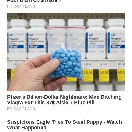
WN
TAPANULI
SELATAN
WN
TANJUNG
LESUNG
WN
KARO
WN
SIMALUNGUN
WN
LABUHANBATU
WN