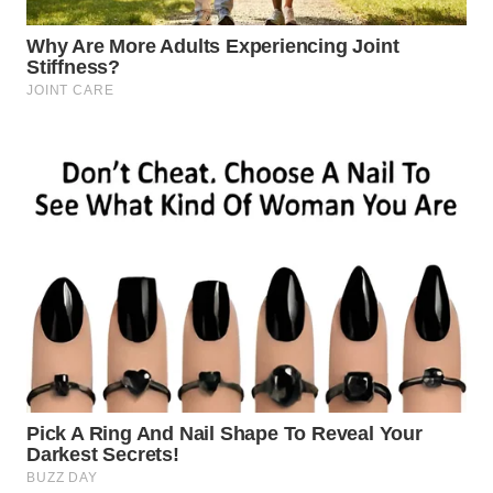
WN
NATUNA
WN
BINTAN
WN
MANDALIKA
WN
LIKUPANG
WN
LABUANBAJO
WN
BORNEO