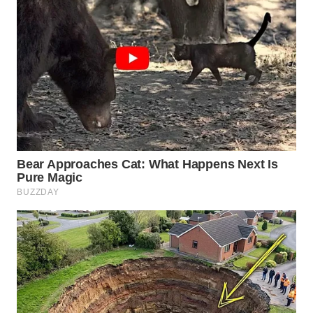
WN
INDRAMAYU
WN
KUNINGAN
WN
MAJALENGKA
WN
SUBANG
WN
SUKABUMI
WN
PURWAKARTA