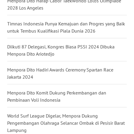
Menpora Dito Harap Cabor Taekwondo Lolos Olimpiade
2028 Los Angeles
WN
NUSANTARA
Timnas Indonesia Punya Kemajuan dan Progres yang Baik
WN
untuk Tembus Kualifikasi Piala Dunia 2026
JOGJA
Diikuti 87 Delegasi, Kongres Biasa PSSI 2024 Dibuka
WN
Menpora Dito Ariotedjo
JATIM
Menpora Dito Hadiri Awards Ceremony Spartan Race
WN
Jakarta 2024
BALI
Menpora Dito Komit Dukung Perkembangan dan
WN
Pembinaan Voli Indonesia
KALBAR
World Surf League Digelar, Menpora Dukung
WN
Pengembangan Olahraga Selancar Ombak di Pesisir Barat
KALTENG
Lampung