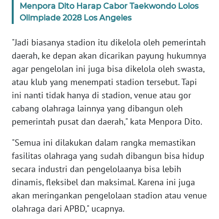
Menpora Dito Harap Cabor Taekwondo Lolos
WN
Olimpiade 2028 Los Angeles
BANTEN
"Jadi biasanya stadion itu dikelola oleh pemerintah
WN
NTT
daerah, ke depan akan dicarikan payung hukumnya
agar pengelolan ini juga bisa dikelola oleh swasta,
WN
atau klub yang menempati stadion tersebut. Tapi
KEPRI
ini nanti tidak hanya di stadion, venue atau gor
cabang olahraga lainnya yang dibangun oleh
WN
pemerintah pusat dan daerah," kata Menpora Dito.
PAPUA
"Semua ini dilakukan dalam rangka memastikan
WN
fasilitas olahraga yang sudah dibangun bisa hidup
PAPUA
secara industri dan pengelolaanya bisa lebih
BARAT
dinamis, fleksibel dan maksimal. Karena ini juga
akan meringankan pengelolaan stadion atau venue
WN
olahraga dari APBD," ucapnya.
RIAU