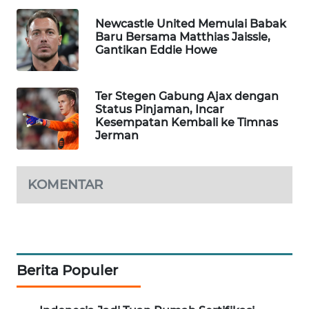
WAHANA
Newcastle United Memulai Babak
DESA
Baru Bersama Matthias Jaissle,
WISATA
Gantikan Eddie Howe
LAPAK
WAHANA
Ter Stegen Gabung Ajax dengan
Status Pinjaman, Incar
Kesempatan Kembali ke Timnas
Wahana
Jerman
Network
KONSUMEN
KOMENTAR
LISTRIK
MASYARAKAT
KELISTRIKAN
Berita Populer
WALINKI
ID