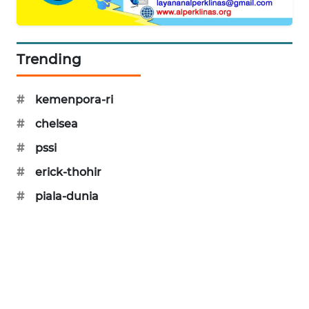
PORTAL
KONSUMEN
Trending
FORWAMKI
#
kemenpora-ri
ALPERKLINAS
#
chelsea
FORJASIDA
#
pssi
#
erick-thohir
TAMBANG
NEWS
#
piala-dunia
SITUNGIR
NEWS
SIDIKALANG
NEWS