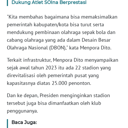
Dukung Atlet SOIna Berprestasi
KARIR
"Kita membahas bagaimana bisa memaksimalkan
pemerintah kabupaten/kota bisa turut serta
DISCLAIMER
mendukung pembinaan olahraga sepak bola dan
cabang olahraga yang ada dalam Desain Besar
Wahana
Olahraga Nasional (DBON)," kata Menpora Dito.
News
Regional
Terkait infrastruktur, Menpora Dito menyampaikan
sejak awal tahun 2023 itu ada 22 stadion yang
WN
direvitalisasi oleh pemerintah pusat yang
SUMUT
kapasitasnya diatas 25.000 penonton.
WN
Dan ke depan, Presiden menginginkan stadion
JAKARTA
tersebut juga bisa dimanfaatkan oleh klub
penggunanya.
WN
JABAR
Baca Juga: