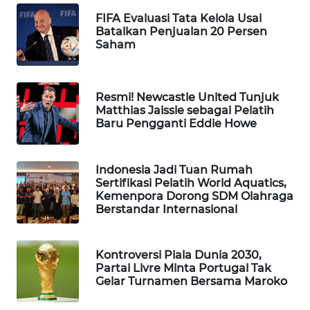
WAHANA
FIFA Evaluasi Tata Kelola Usai
Batalkan Penjualan 20 Persen
SPORT
Saham
WAHANA
UMKM
Resmi! Newcastle United Tunjuk
Matthias Jaissle sebagai Pelatih
WAHANA
Baru Pengganti Eddie Howe
SELEB
Indonesia Jadi Tuan Rumah
WAHANA
Sertifikasi Pelatih World Aquatics,
PERSONA
Kemenpora Dorong SDM Olahraga
Berstandar Internasional
WAHANA
OTOMOTIF
Kontroversi Piala Dunia 2030,
Partai Livre Minta Portugal Tak
WAHANA
Gelar Turnamen Bersama Maroko
HEALTH