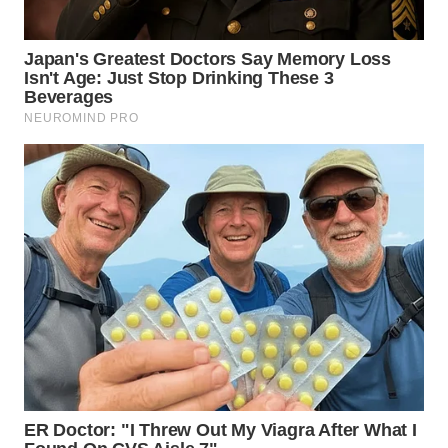
WN
MALUKU
WN
MALUT
WN
DAIRI
WN
DANAU
TOBA
WN
NIAS
WN
LANGKAT