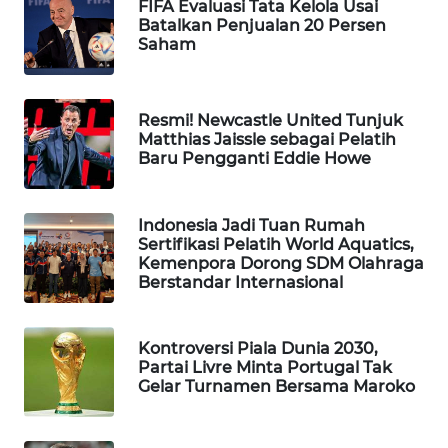
FIFA Evaluasi Tata Kelola Usai
Batalkan Penjualan 20 Persen
WAHANA
Saham
LISTRIK
WAHANA
Resmi! Newcastle United Tunjuk
TRAVEL
Matthias Jaissle sebagai Pelatih
Baru Pengganti Eddie Howe
WAHANA
TV
Indonesia Jadi Tuan Rumah
Sertifikasi Pelatih World Aquatics,
WAHANANEWS
Kemenpora Dorong SDM Olahraga
ID
Berstandar Internasional
WAHANANEWS
CO ID
Kontroversi Piala Dunia 2030,
Partai Livre Minta Portugal Tak
Gelar Turnamen Bersama Maroko
WAHANANEWS
NET