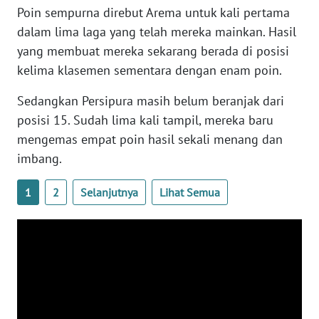
Poin sempurna direbut Arema untuk kali pertama
WN
BANTEN
dalam lima laga yang telah mereka mainkan. Hasil
yang membuat mereka sekarang berada di posisi
WN
kelima klasemen sementara dengan enam poin.
NTT
Sedangkan Persipura masih belum beranjak dari
WN
posisi 15. Sudah lima kali tampil, mereka baru
KEPRI
mengemas empat poin hasil sekali menang dan
imbang.
WN
PAPUA
1
2
Selanjutnya
Lihat Semua
WN
PAPUA
BARAT
WN
RIAU