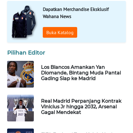
Wahana
Dapatkan Merchandise Eksklusif
Media
Wahana News
Group
WAHANA
Buka Katalog
NEWS
Pilihan Editor
WAHANA
TANI
Los Blancos Amankan Yan
Diomande, Bintang Muda Pantai
WAHANA
Gading Siap ke Madrid
ADVOKAT
WAHANA
Real Madrid Perpanjang Kontrak
INFRASTRUKTUR
Vinicius Jr hingga 2032, Arsenal
Gagal Mendekat
WAHANA
KONSUMEN