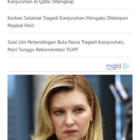
Kanjuruhan di Qatar Ditangkap
WN
NUSANTARA
Korban Selamat Tragedi Kanjuruhan Mengaku Ditelepon
Pejabat Polri
WN
JOGJA
Soal Izin Pertandingan Bola Pasca Tragedi Kanjuruhan,
Polri Tunggu Rekomendasi TGIPF
WN
JATIM
WN
BALI
WN
KALBAR
WN
KALTENG