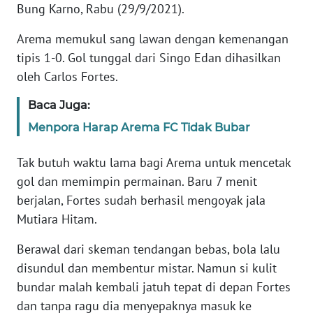
Informasi
Bung Karno, Rabu (29/9/2021).
INDEKS
Arema memukul sang lawan dengan kemenangan
BERITA
tipis 1-0. Gol tunggal dari Singo Edan dihasilkan
oleh Carlos Fortes.
KONTAK
KAMI
Baca Juga:
Menpora Harap Arema FC Tidak Bubar
INFO
IKLAN
Tak butuh waktu lama bagi Arema untuk mencetak
gol dan memimpin permainan. Baru 7 menit
TENTANG
berjalan, Fortes sudah berhasil mengoyak jala
KAMI
Mutiara Hitam.
PEDOMAN
Berawal dari skeman tendangan bebas, bola lalu
MEDIA
disundul dan membentur mistar. Namun si kulit
SIBER
bundar malah kembali jatuh tepat di depan Fortes
dan tanpa ragu dia menyepaknya masuk ke
REDAKSI