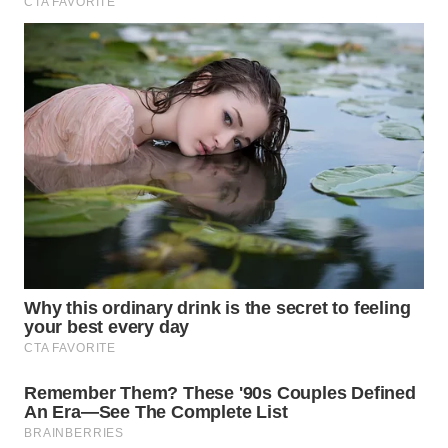
WN
MALUKU
WN
MALUT
WN
DAIRI
WN
DANAU
TOBA
WN
NIAS
WN
LANGKAT