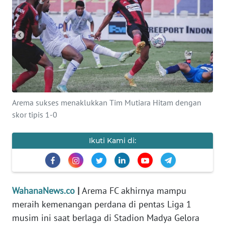
SAINS-TEKNO
KESEHATAN
INTERNASIONAL
SERBA-SERBI
Arema sukses menaklukkan Tim Mutiara Hitam dengan
skor tipis 1-0
PENDIDIKAN
Ikuti Kami di:
OLAHRAGA
OPINI
WahanaNews.co
|
Arema FC akhirnya mampu
EDITORIAL
meraih kemenangan perdana di pentas Liga 1
musim ini saat berlaga di Stadion Madya Gelora