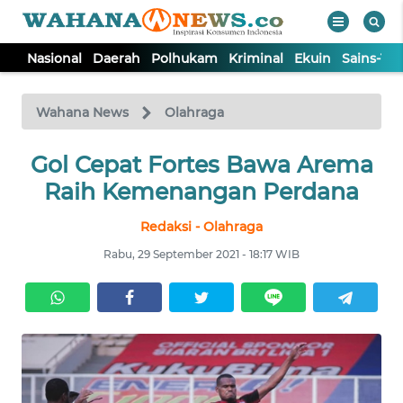
Nasional
Daerah
Polhukam
Kriminal
Ekuin
Sains-Te
WAHANA
Tutup
TV
Wahana News
Olahraga
NASIONAL
Gol Cepat Fortes Bawa Arema
Raih Kemenangan Perdana
DAERAH
Redaksi - Olahraga
Rabu, 29 September 2021 - 18:17 WIB
POLHUKAM
KRIMINAL
EKUIN