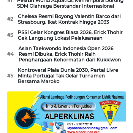
#1
Pelatih World Aquatics, Kemenpora Dorong
SDM Olahraga Berstandar Internasional
WAHANA
DESA
Chelsea Resmi Boyong Valentin Barco dari
WISATA
#2
Strasbourg, Ikat Kontrak hingga 2033
PSSI Gelar Kongres Biasa 2026, Erick Thohir
LAPAK
#3
Cek Langsung Lokasi Pelaksanaan
WAHANA
Asian Taekwondo Indonesia Open 2026
#4
Resmi Dibuka, Erick Thohir Raih
Wahana
Penghargaan Kehormatan dari Kukkiwon
Network
Kontroversi Piala Dunia 2030, Partai Livre
#5
Minta Portugal Tak Gelar Turnamen
KONSUMEN
Bersama Maroko
LISTRIK
MASYARAKAT
KELISTRIKAN
WALINKI
ID