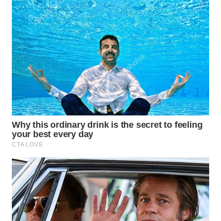
WN
SUMEDANG
WN
CIANJUR
WN
KEPULAUAN
SERIBU
WN
TANGERANG
WN
BINJAI
WN
CIREBON