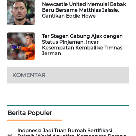
Newcastle United Memulai Babak
WAHANA
Baru Bersama Matthias Jaissle,
SPORT
Gantikan Eddie Howe
WAHANA
Ter Stegen Gabung Ajax dengan
UMKM
Status Pinjaman, Incar
Kesempatan Kembali ke Timnas
WAHANA
Jerman
SELEB
KOMENTAR
WAHANA
PERSONA
WAHANA
OTOMOTIF
Berita Populer
WAHANA
HEALTH
Indonesia Jadi Tuan Rumah Sertifikasi