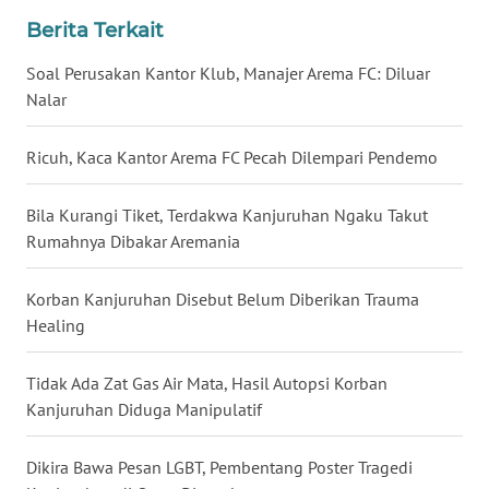
Berita Terkait
WN
BABEL
Soal Perusakan Kantor Klub, Manajer Arema FC: Diluar
Nalar
WN
SUMBAR
Ricuh, Kaca Kantor Arema FC Pecah Dilempari Pendemo
WN
Bila Kurangi Tiket, Terdakwa Kanjuruhan Ngaku Takut
SUMSEL
Rumahnya Dibakar Aremania
WN
BENGKULU
Korban Kanjuruhan Disebut Belum Diberikan Trauma
Healing
WN
LAMPUNG
Tidak Ada Zat Gas Air Mata, Hasil Autopsi Korban
Kanjuruhan Diduga Manipulatif
WN
JATENG
Dikira Bawa Pesan LGBT, Pembentang Poster Tragedi