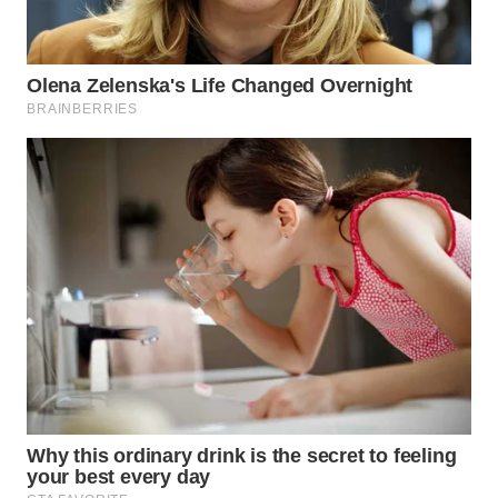
WN
KALTARA
WN
KALSEL
WN
KALTIM
WN
SULSEL
WN
GORONTALO
WN
SULUT