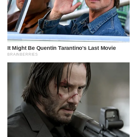
WN
INDRAMAYU
WN
KUNINGAN
WN
MAJALENGKA
WN
SUBANG
WN
SUKABUMI
WN
PURWAKARTA