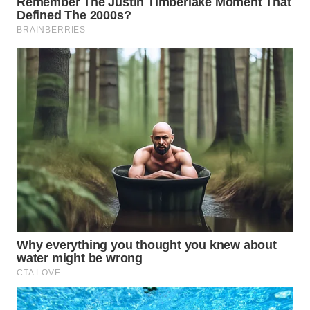
WN
BOGOR
WN
DEPOK
WN
TAPANULI
UTARA
WN
SAMOSIR
WN
PADANG
LAWAS