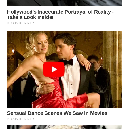
WN
PRIANGAN
TIMUR
WN
SEMARANG
WN
SOLO
WN
BOROBUDUR
WN
MADURA
WN
SURABAYA