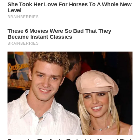
TAPANULI
TENGAH
WN DELI
SERDANG
WN
TEBING
TINGGI
WN
PAKPAK
WN
KARAWANG
WN
BEKASI