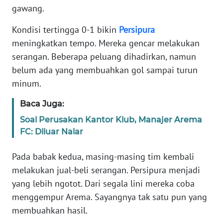
gawang.
KARIR
Kondisi tertingga 0-1 bikin
Persipura
meningkatkan tempo. Mereka gencar melakukan
DISCLAIMER
serangan. Beberapa peluang dihadirkan, namun
belum ada yang membuahkan gol sampai turun
Wahana
minum.
News
Regional
Baca Juga:
Soal Perusakan Kantor Klub, Manajer Arema
WN
SUMUT
FC: Diluar Nalar
Pada babak kedua, masing-masing tim kembali
WN
JAKARTA
melakukan jual-beli serangan. Persipura menjadi
yang lebih ngotot. Dari segala lini mereka coba
WN
menggempur Arema. Sayangnya tak satu pun yang
JABAR
membuahkan hasil.