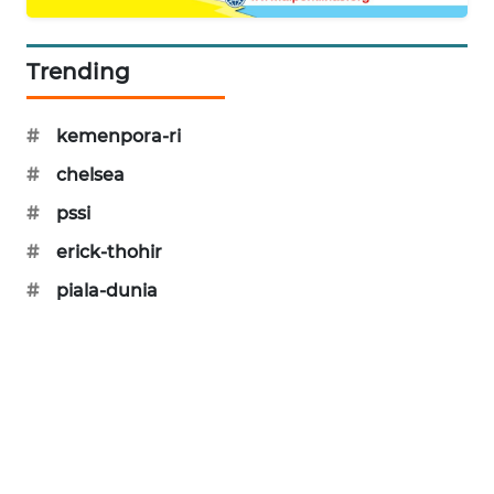
MAWAKA
ID
Trending
MARTABAT
#
kemenpora-ri
NET
#
chelsea
PLN
#
pssi
WATCH
#
erick-thohir
MKLI
#
piala-dunia
LPKKI
LKKI
KOPEKLIN