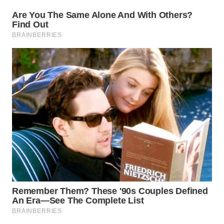
WN
TAPANULI
SELATAN
WN
TANJUNG
LESUNG
WN
KARO
WN
SIMALUNGUN
WN
LABUHANBATU
WN