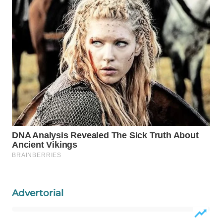
WN
NATUNA
WN
BINTAN
WN
MANDALIKA
WN
LIKUPANG
WN
LABUANBAJO
Advertorial
WN
BORNEO