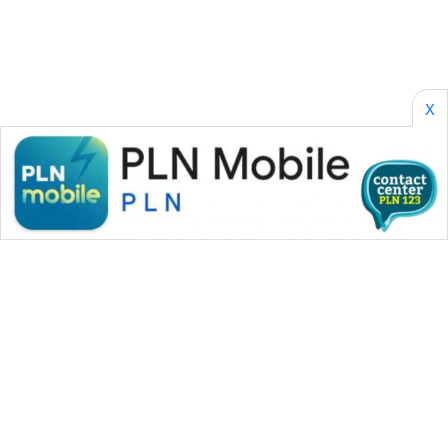
SONYA
ASA
NEWS
X