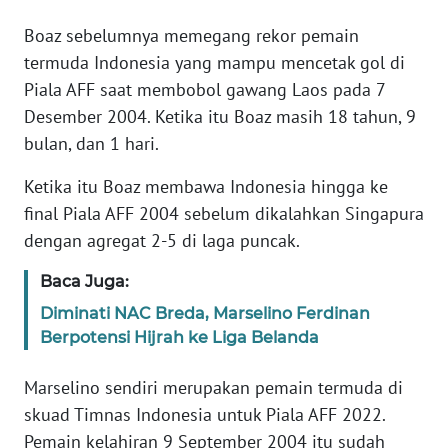
Boaz sebelumnya memegang rekor pemain
KARIR
termuda Indonesia yang mampu mencetak gol di
Piala AFF saat membobol gawang Laos pada 7
DISCLAIMER
Desember 2004. Ketika itu Boaz masih 18 tahun, 9
bulan, dan 1 hari.
Wahana
News
Ketika itu Boaz membawa Indonesia hingga ke
Regional
final Piala AFF 2004 sebelum dikalahkan Singapura
dengan agregat 2-5 di laga puncak.
WN
SUMUT
Baca Juga:
Diminati NAC Breda, Marselino Ferdinan
WN
Berpotensi Hijrah ke Liga Belanda
JAKARTA
Marselino sendiri merupakan pemain termuda di
WN
JABAR
skuad Timnas Indonesia untuk Piala AFF 2022.
Pemain kelahiran 9 September 2004 itu sudah