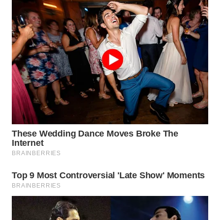
WN
INDRAMAYU
WN
KUNINGAN
WN
MAJALENGKA
WN
SUBANG
WN
SUKABUMI
WN
PURWAKARTA