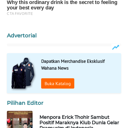
WAHANA
LISTRIK
WAHANA
Advertorial
TRAVEL
WAHANA
TV
Dapatkan Merchandise Eksklusif
Wahana News
WAHANANEWS
ID
Buka Katalog
WAHANANEWS
CO ID
Pilihan Editor
WAHANANEWS
Menpora Erick Thohir Sambut
NET
Positif Maraknya Klub Dunia Gelar