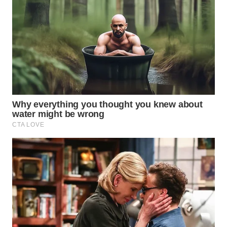
WN
NATUNA
WN
BINTAN
WN
MANDALIKA
WN
LIKUPANG
WN
LABUANBAJO
WN
BORNEO