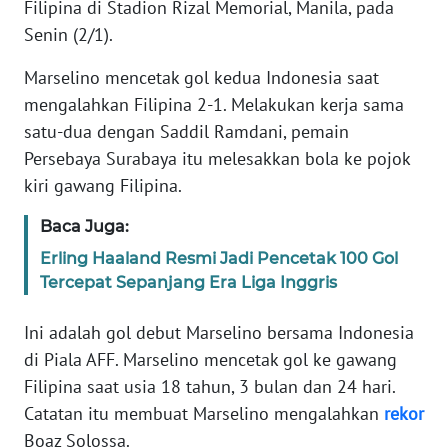
Filipina di Stadion Rizal Memorial, Manila, pada
Informasi
Senin (2/1).
INDEKS
BERITA
Marselino mencetak gol kedua Indonesia saat
mengalahkan Filipina 2-1. Melakukan kerja sama
KONTAK
satu-dua dengan Saddil Ramdani, pemain
KAMI
Persebaya Surabaya itu melesakkan bola ke pojok
kiri gawang Filipina.
INFO
IKLAN
Baca Juga:
Erling Haaland Resmi Jadi Pencetak 100 Gol
TENTANG
Tercepat Sepanjang Era Liga Inggris
KAMI
Ini adalah gol debut Marselino bersama Indonesia
PEDOMAN
di Piala AFF. Marselino mencetak gol ke gawang
MEDIA
Filipina saat usia 18 tahun, 3 bulan dan 24 hari.
SIBER
Catatan itu membuat Marselino mengalahkan
rekor
Boaz Solossa.
REDAKSI