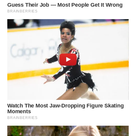
WN
TAPANULI
SELATAN
WN
TANJUNG
LESUNG
WN
KARO
WN
SIMALUNGUN
WN
LABUHANBATU
WN