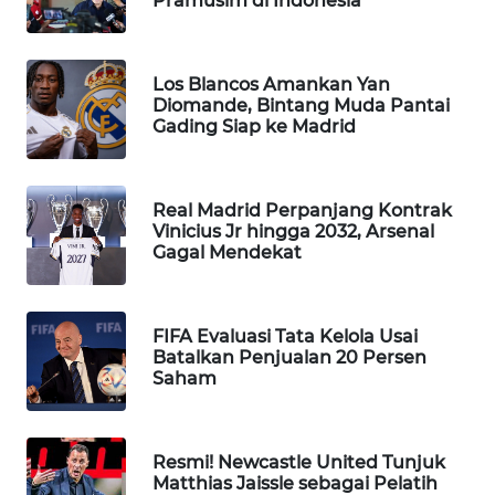
Pramusim di Indonesia
WAHANA
SPORT
Los Blancos Amankan Yan
Diomande, Bintang Muda Pantai
WAHANA
Gading Siap ke Madrid
UMKM
WAHANA
Real Madrid Perpanjang Kontrak
SELEB
Vinicius Jr hingga 2032, Arsenal
Gagal Mendekat
WAHANA
PERSONA
FIFA Evaluasi Tata Kelola Usai
WAHANA
Batalkan Penjualan 20 Persen
Saham
OTOMOTIF
WAHANA
HEALTH
Resmi! Newcastle United Tunjuk
Matthias Jaissle sebagai Pelatih