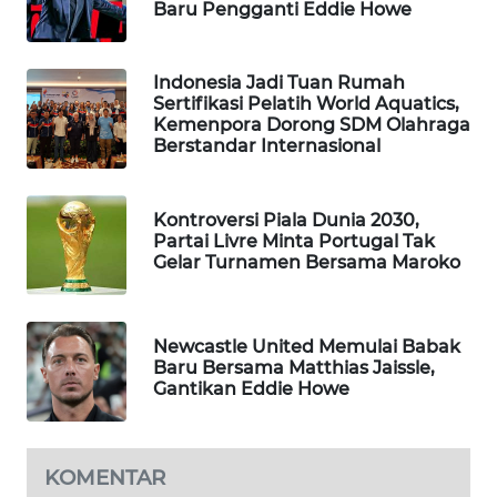
Baru Pengganti Eddie Howe
WAHANA
DESA
WISATA
Indonesia Jadi Tuan Rumah
Sertifikasi Pelatih World Aquatics,
Kemenpora Dorong SDM Olahraga
LAPAK
Berstandar Internasional
WAHANA
Wahana
Kontroversi Piala Dunia 2030,
Network
Partai Livre Minta Portugal Tak
Gelar Turnamen Bersama Maroko
KONSUMEN
LISTRIK
Newcastle United Memulai Babak
Baru Bersama Matthias Jaissle,
MASYARAKAT
Gantikan Eddie Howe
KELISTRIKAN
WALINKI
KOMENTAR
ID