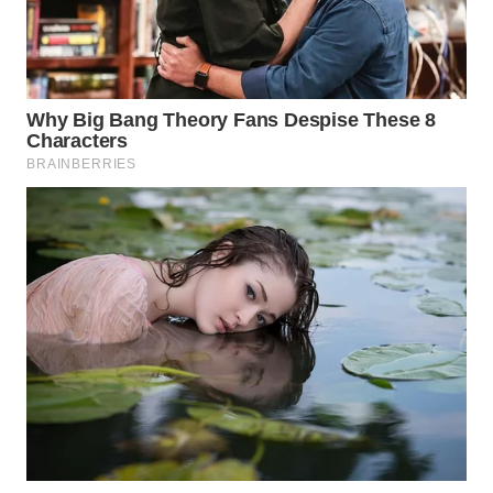
Wahana
Media
Group
WAHANA
NEWS
WAHANA
TANI
WAHANA
ADVOKAT
WAHANA
INFRASTRUKTUR
WAHANA
KONSUMEN