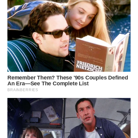
TAPANULI
TENGAH
WN DELI
SERDANG
WN
TEBING
TINGGI
WN
PAKPAK
WN
KARAWANG
WN
BEKASI