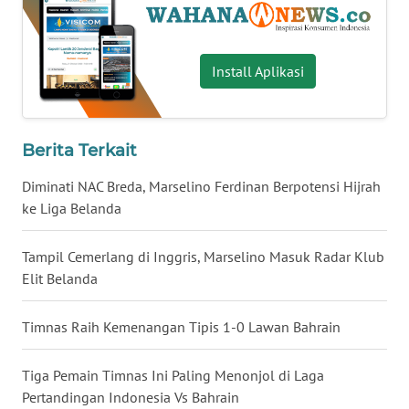
WN
BABEL
Install Aplikasi
WN
SUMBAR
Berita Terkait
WN
SUMSEL
Diminati NAC Breda, Marselino Ferdinan Berpotensi Hijrah
ke Liga Belanda
WN
BENGKULU
Tampil Cemerlang di Inggris, Marselino Masuk Radar Klub
Elit Belanda
WN
LAMPUNG
Timnas Raih Kemenangan Tipis 1-0 Lawan Bahrain
WN
Tiga Pemain Timnas Ini Paling Menonjol di Laga
JATENG
Pertandingan Indonesia Vs Bahrain