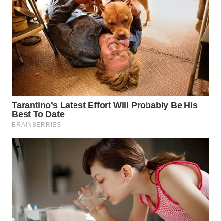
WN
KALTARA
WN
KALSEL
WN
KALTIM
WN
SULSEL
WN
GORONTALO
WN
SULUT