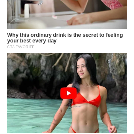
WN
MALUKU
WN
MALUT
WN
DAIRI
WN
DANAU
TOBA
WN
NIAS
WN
LANGKAT