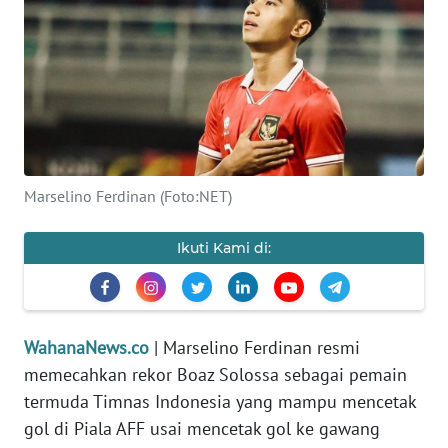
SAINS-TEKNO
KESEHATAN
INTERNASIONAL
SERBA-SERBI
Marselino Ferdinan (Foto:NET)
PENDIDIKAN
Ikuti Kami di:
OLAHRAGA
WahanaNews.co
| Marselino Ferdinan resmi
OPINI
memecahkan rekor Boaz Solossa sebagai pemain
termuda Timnas Indonesia yang mampu mencetak
EDITORIAL
gol di Piala AFF usai mencetak gol ke gawang