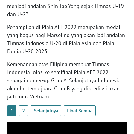
WN
menjadi andalan Shin Tae Yong sejak Timnas U-19
BANTEN
dan U-23.
Penampilan di Piala AFF 2022 merupakan modal
WN
NTT
yang bagus bagi Marselino yang akan jadi andalan
Timnas Indonesia U-20 di Piala Asia dan Piala
WN
Dunia U-20 2023.
KEPRI
Kemenangan atas Filipina membuat Timnas
WN
Indonesia lolos ke semifinal Piala AFF 2022
PAPUA
sebagai runner-up Grup A. Selanjutnya Indonesia
akan bertemu juara Grup B yang diprediksi akan
WN
jadi milik Vietnam.
PAPUA
BARAT
1
2
Selanjutnya
Lihat Semua
WN
RIAU