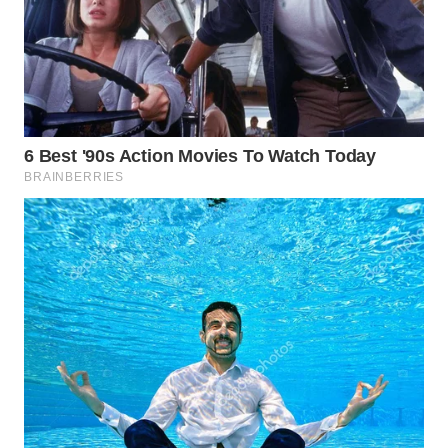
WN
BOGOR
WN
DEPOK
WN
TAPANULI
UTARA
WN
SAMOSIR
WN
PADANG
LAWAS