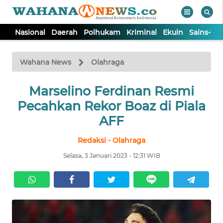
Nasional
Daerah
Polhukam
Kriminal
Ekuin
Sains-Te
WAHANA
Tutup
TV
Wahana News
Olahraga
NASIONAL
Marselino Ferdinan Resmi
Pecahkan Rekor Boaz di Piala
DAERAH
AFF
Redaksi - Olahraga
POLHUKAM
Selasa, 3 Januari 2023 - 12:31 WIB
KRIMINAL
EKUIN