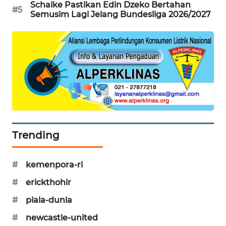
Schalke Pastikan Edin Dzeko Bertahan
#5
PORTAL
Semusim Lagi Jelang Bundesliga 2026/2027
KONSUMEN
FORWAMKI
ALPERKLINAS
FORJASIDA
TAMBANG
Trending
NEWS
#
kemenpora-ri
SITUNGIR
NEWS
#
erickthohir
#
piala-dunia
SIDIKALANG
NEWS
#
newcastle-united