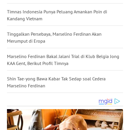
WN
Timnas Indonesia Punya Peluang Amankan Poin di
NUSANTARA
Kandang Vietnam
WN
Tinggalkan Persebaya, Marselino Ferdinan Akan
JOGJA
Merumput di Eropa
WN
Marselino Ferdinan Bakal Jalani Trial di Klub Belgia Jong
JATIM
KAA Gent, Berikut Profil Timnya
WN
BALI
Shin Tae-yong Bawa Kabar Tak Sedap soal Cedera
Marselino Ferdinan
WN
KALBAR
WN
KALTENG