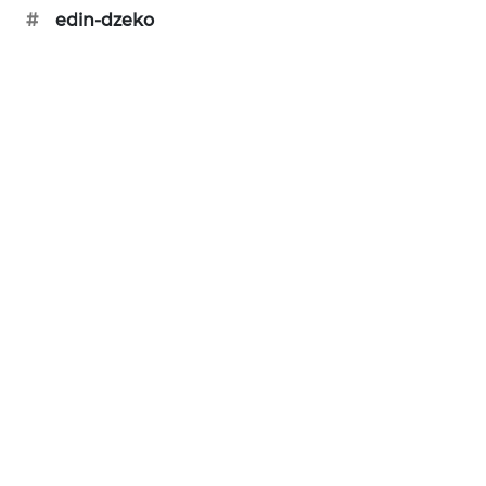
#
edin-dzeko
SIBARAGAS
NEWS
METRO
SIANTAR
NEWS
METRO
MEDAN
NEWS
METRO
JAKARTA
NEWS
KRT
NEWS