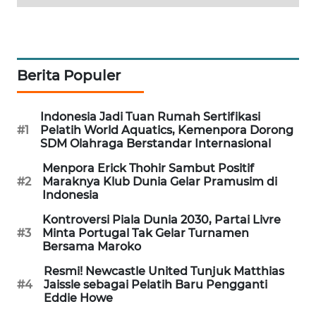
MAWAKA
ID
Berita Populer
MARTABAT
NET
Indonesia Jadi Tuan Rumah Sertifikasi
PLN
#1
Pelatih World Aquatics, Kemenpora Dorong
WATCH
SDM Olahraga Berstandar Internasional
Menpora Erick Thohir Sambut Positif
MKLI
#2
Maraknya Klub Dunia Gelar Pramusim di
Indonesia
LPKKI
Kontroversi Piala Dunia 2030, Partai Livre
#3
Minta Portugal Tak Gelar Turnamen
Bersama Maroko
LKKI
Resmi! Newcastle United Tunjuk Matthias
#4
Jaissle sebagai Pelatih Baru Pengganti
KOPEKLIN
Eddie Howe