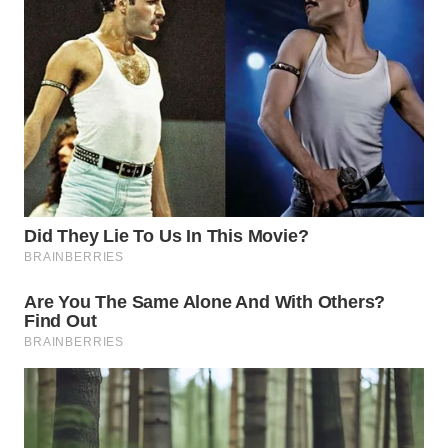
WN
PRIANGAN
TIMUR
WN
SEMARANG
WN
SOLO
WN
BOROBUDUR
WN
MADURA
WN
SURABAYA