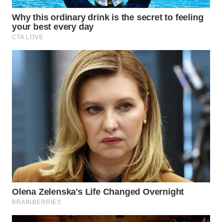
WN
SUMEDANG
WN
CIANJUR
WN
KEPULAUAN
SERIBU
WN
TANGERANG
WN
BINJAI
WN
CIREBON