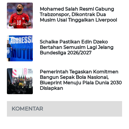
WAHANA
Mohamed Salah Resmi Gabung
Trabzonspor, Dikontrak Dua
LISTRIK
Musim Usai Tinggalkan Liverpool
WAHANA
TRAVEL
Schalke Pastikan Edin Dzeko
Bertahan Semusim Lagi Jelang
WAHANA
Bundesliga 2026/2027
TV
Pemerintah Tegaskan Komitmen
WAHANANEWS
Bangun Sepak Bola Nasional,
ID
Blueprint Menuju Piala Dunia 2030
Disiapkan
WAHANANEWS
CO ID
KOMENTAR
WAHANANEWS
NET