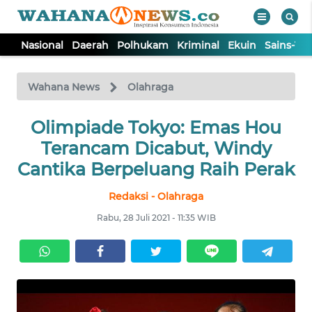
Nasional
Daerah
Polhukam
Kriminal
Ekuin
Sains-Te
WAHANA
Tutup
TV
Wahana News
Olahraga
NASIONAL
Olimpiade Tokyo: Emas Hou
Terancam Dicabut, Windy
DAERAH
Cantika Berpeluang Raih Perak
Redaksi - Olahraga
POLHUKAM
Rabu, 28 Juli 2021 - 11:35 WIB
KRIMINAL
EKUIN