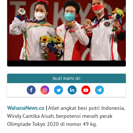
SAINS-TEKNO
KESEHATAN
INTERNASIONAL
SERBA-SERBI
PENDIDIKAN
Ikuti Kami di:
OLAHRAGA
OPINI
WahanaNews.co
|
Atlet angkat besi putri Indonesia,
Windy Cantika Aisah, berpotensi meraih perak
EDITORIAL
Olimpiade Tokyo 2020 di nomor 49 kg.