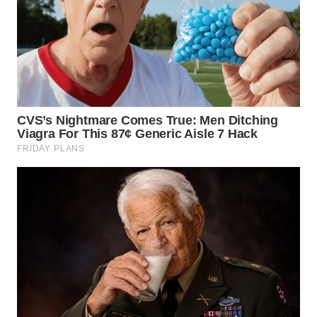
WN
NUSANTARA
WN
JOGJA
WN
JATIM
WN
BALI
WN
KALBAR
WN
KALTENG