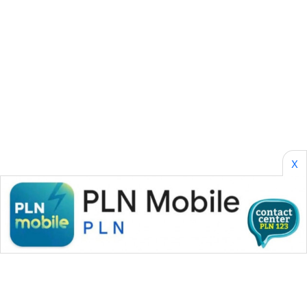
CILEUNGSI
NEWS
BERKAT
NEWS
BERAMPU
NEWS
ANUGERAH
X
NEWS
AKHLAK
ID
PERAPKI
NEWS