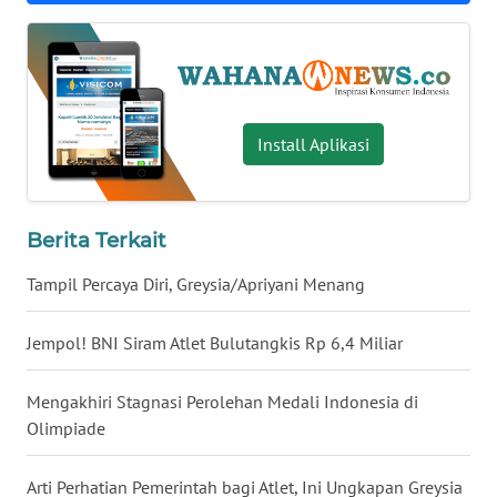
WN
SERAMBI
WN
JAMBI
Install Aplikasi
WN
SULTRA
Berita Terkait
Tampil Percaya Diri, Greysia/Apriyani Menang
WN
NTB
Jempol! BNI Siram Atlet Bulutangkis Rp 6,4 Miliar
WN
SULTENG
Mengakhiri Stagnasi Perolehan Medali Indonesia di
Olimpiade
WN
SULBAR
Arti Perhatian Pemerintah bagi Atlet, Ini Ungkapan Greysia