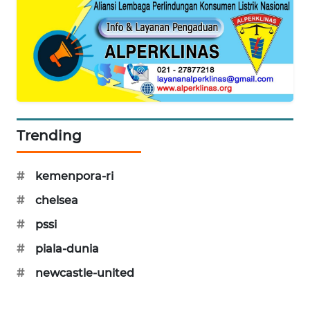
WAHANA
DESA
WISATA
LAPAK
WAHANA
Wahana
Trending
Network
#
kemenpora-ri
KONSUMEN
LISTRIK
#
chelsea
#
pssi
MASYARAKAT
KELISTRIKAN
#
piala-dunia
#
newcastle-united
WALINKI
ID