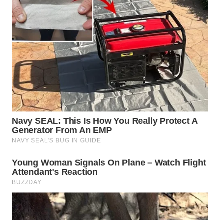
WN
TAPANULI
SELATAN
WN
TANJUNG
LESUNG
WN
KARO
WN
SIMALUNGUN
WN
LABUHANBATU
WN