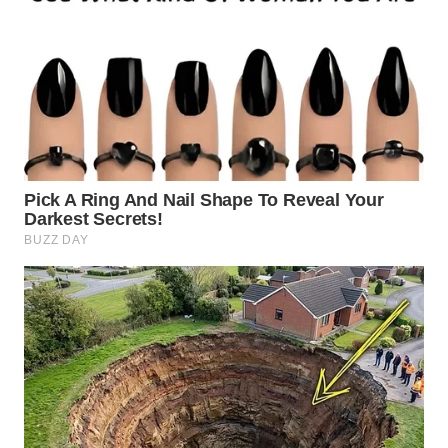
WN
BOGOR
WN
DEPOK
WN
TAPANULI
UTARA
WN
SAMOSIR
WN
PADANG
LAWAS