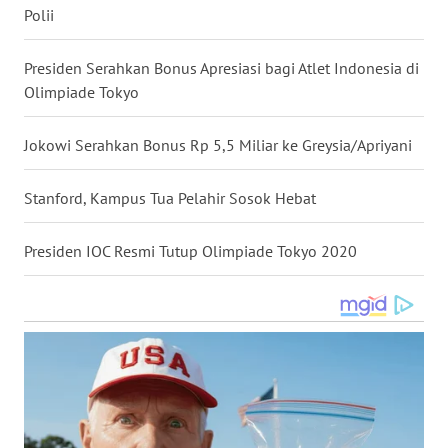
Polii
WN
BABEL
Presiden Serahkan Bonus Apresiasi bagi Atlet Indonesia di
Olimpiade Tokyo
WN
SUMBAR
Jokowi Serahkan Bonus Rp 5,5 Miliar ke Greysia/Apriyani
WN
Stanford, Kampus Tua Pelahir Sosok Hebat
SUMSEL
Presiden IOC Resmi Tutup Olimpiade Tokyo 2020
WN
BENGKULU
WN
LAMPUNG
WN
JATENG