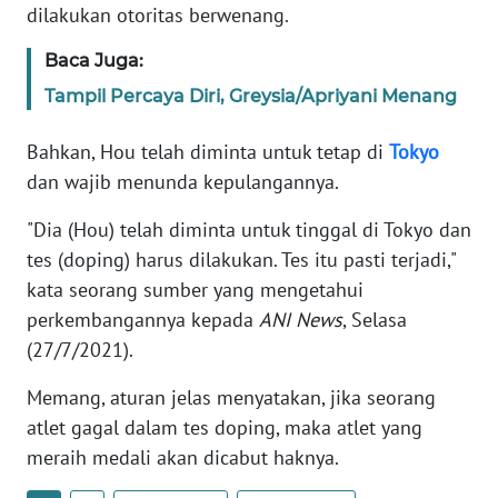
dilakukan otoritas berwenang.
KARIR
Baca Juga:
Tampil Percaya Diri, Greysia/Apriyani Menang
DISCLAIMER
Bahkan, Hou telah diminta untuk tetap di
Tokyo
Wahana
dan wajib menunda kepulangannya.
News
Regional
"Dia (Hou) telah diminta untuk tinggal di Tokyo dan
tes (doping) harus dilakukan. Tes itu pasti terjadi,"
WN
kata seorang sumber yang mengetahui
SUMUT
perkembangannya kepada
ANI News
, Selasa
(27/7/2021).
WN
JAKARTA
Memang, aturan jelas menyatakan, jika seorang
atlet gagal dalam tes doping, maka atlet yang
WN
meraih medali akan dicabut haknya.
JABAR