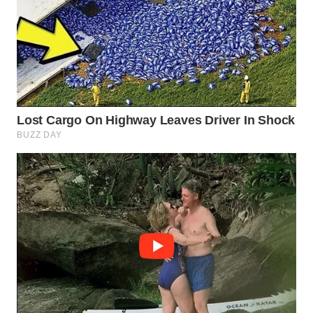
WN
INDRAMAYU
WN
KUNINGAN
WN
MAJALENGKA
WN
SUBANG
WN
SUKABUMI
WN
PURWAKARTA