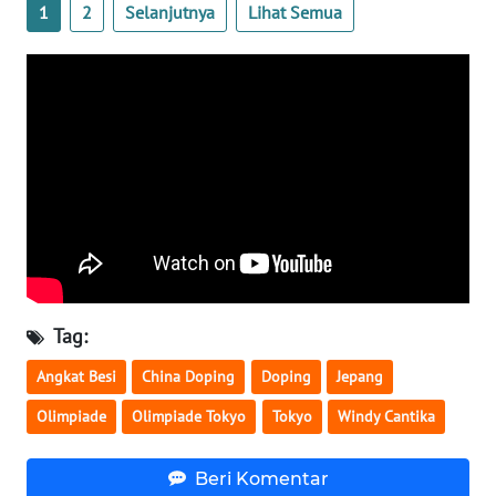
1
2
Selanjutnya
Lihat Semua
WN
BANTEN
WN
NTT
WN
KEPRI
WN
PAPUA
Tag:
WN
PAPUA
Angkat Besi
China Doping
Doping
Jepang
BARAT
Olimpiade
Olimpiade Tokyo
Tokyo
Windy Cantika
WN
RIAU
Beri Komentar