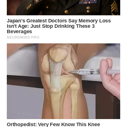
WN
KALTARA
WN
KALSEL
WN
KALTIM
WN
SULSEL
WN
GORONTALO
WN
SULUT