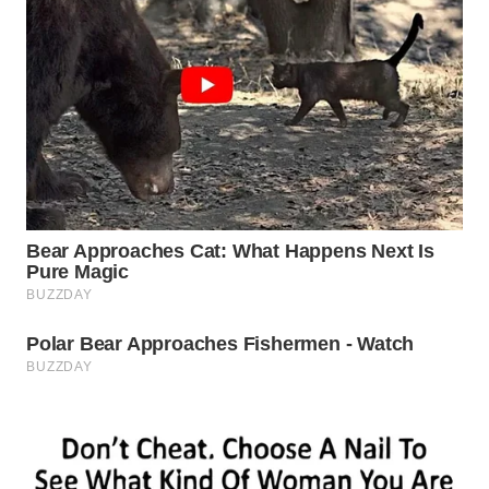
TAPANULI
TENGAH
WN DELI
SERDANG
WN
TEBING
TINGGI
WN
PAKPAK
WN
KARAWANG
WN
BEKASI