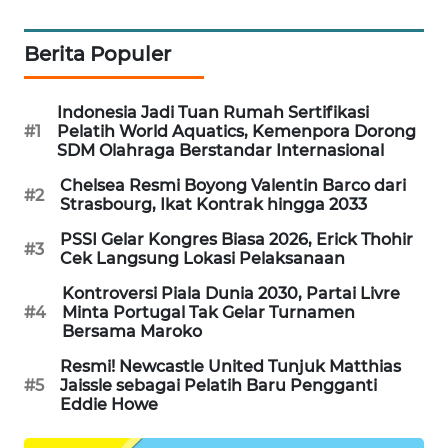
WAHANA
SPORT
Berita Populer
WAHANA
Indonesia Jadi Tuan Rumah Sertifikasi
UMKM
#1
Pelatih World Aquatics, Kemenpora Dorong
SDM Olahraga Berstandar Internasional
WAHANA
Chelsea Resmi Boyong Valentin Barco dari
SELEB
#2
Strasbourg, Ikat Kontrak hingga 2033
PSSI Gelar Kongres Biasa 2026, Erick Thohir
WAHANA
#3
Cek Langsung Lokasi Pelaksanaan
PERSONA
Kontroversi Piala Dunia 2030, Partai Livre
#4
Minta Portugal Tak Gelar Turnamen
WAHANA
Bersama Maroko
OTOMOTIF
Resmi! Newcastle United Tunjuk Matthias
#5
Jaissle sebagai Pelatih Baru Pengganti
WAHANA
Eddie Howe
HEALTH