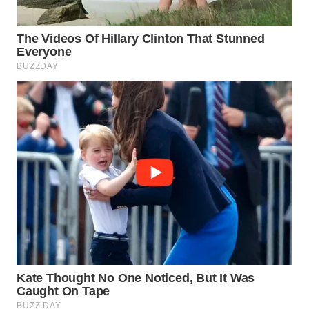
WN
PRIANGAN
TIMUR
WN
SEMARANG
WN
SOLO
WN
BOROBUDUR
WN
MADURA
WN
SURABAYA