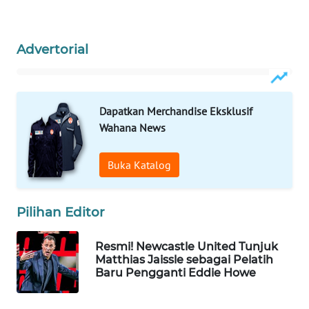
WN
NATUNA
Advertorial
WN
BINTAN
Dapatkan Merchandise Eksklusif
WN
Wahana News
MANDALIKA
Buka Katalog
WN
LIKUPANG
Pilihan Editor
WN
LABUANBAJO
Resmi! Newcastle United Tunjuk
Matthias Jaissle sebagai Pelatih
Baru Pengganti Eddie Howe
WN
BORNEO