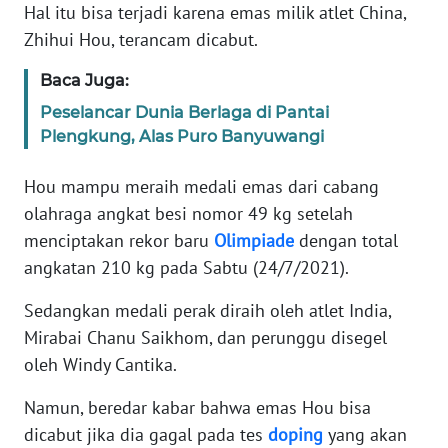
Informasi
Hal itu bisa terjadi karena emas milik atlet China,
Zhihui Hou, terancam dicabut.
INDEKS
BERITA
Baca Juga:
Peselancar Dunia Berlaga di Pantai
KONTAK
Plengkung, Alas Puro Banyuwangi
KAMI
Hou mampu meraih medali emas dari cabang
INFO
olahraga angkat besi nomor 49 kg setelah
IKLAN
menciptakan rekor baru
Olimpiade
dengan total
angkatan 210 kg pada Sabtu (24/7/2021).
TENTANG
KAMI
Sedangkan medali perak diraih oleh atlet India,
Mirabai Chanu Saikhom, dan perunggu disegel
PEDOMAN
oleh Windy Cantika.
MEDIA
SIBER
Namun, beredar kabar bahwa emas Hou bisa
dicabut jika dia gagal pada tes
doping
yang akan
REDAKSI