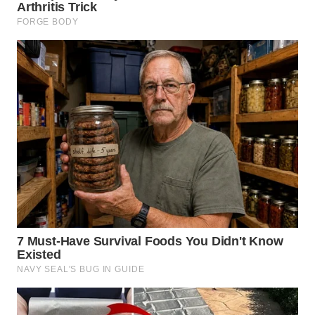
WN
MALUKU
WN
MALUT
WN
DAIRI
WN
DANAU
TOBA
WN
NIAS
WN
LANGKAT