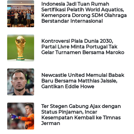
Indonesia Jadi Tuan Rumah
Wahana
Sertifikasi Pelatih World Aquatics,
Media
Kemenpora Dorong SDM Olahraga
Group
Berstandar Internasional
WAHANA
NEWS
Kontroversi Piala Dunia 2030,
Partai Livre Minta Portugal Tak
Gelar Turnamen Bersama Maroko
WAHANA
TANI
Newcastle United Memulai Babak
WAHANA
Baru Bersama Matthias Jaissle,
ADVOKAT
Gantikan Eddie Howe
WAHANA
INFRASTRUKTUR
Ter Stegen Gabung Ajax dengan
Status Pinjaman, Incar
Kesempatan Kembali ke Timnas
WAHANA
Jerman
KONSUMEN