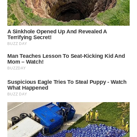
WN
SUMEDANG
WN
CIANJUR
WN
KEPULAUAN
SERIBU
WN
TANGERANG
WN
BINJAI
WN
CIREBON