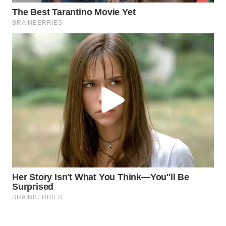
WN
NATUNA
WN
BINTAN
WN
MANDALIKA
WN
LIKUPANG
WN
LABUANBAJO
WN
BORNEO