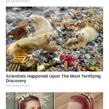
WN
SUMEDANG
WN
CIANJUR
WN
KEPULAUAN
SERIBU
WN
TANGERANG
WN
BINJAI
WN
CIREBON