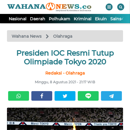
Nasional
Daerah
Polhukam
Kriminal
Ekuin
Sains-Te
WAHANA
Tutup
TV
Wahana News
Olahraga
NASIONAL
Presiden IOC Resmi Tutup
Olimpiade Tokyo 2020
DAERAH
Redaksi - Olahraga
Minggu, 8 Agustus 2021 - 21:17 WIB
POLHUKAM
KRIMINAL
EKUIN