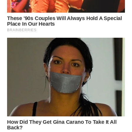
WN
BOGOR
WN
DEPOK
WN
TAPANULI
UTARA
WN
SAMOSIR
WN
PADANG
LAWAS