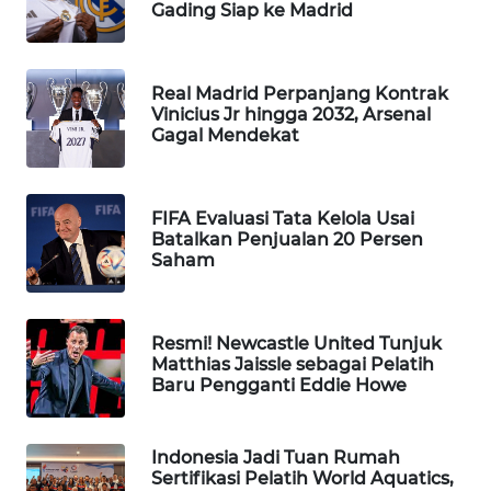
Gading Siap ke Madrid
WAHANA
LISTRIK
Real Madrid Perpanjang Kontrak
WAHANA
Vinicius Jr hingga 2032, Arsenal
Gagal Mendekat
TRAVEL
WAHANA
TV
FIFA Evaluasi Tata Kelola Usai
Batalkan Penjualan 20 Persen
Saham
WAHANANEWS
ID
Resmi! Newcastle United Tunjuk
WAHANANEWS
Matthias Jaissle sebagai Pelatih
CO ID
Baru Pengganti Eddie Howe
WAHANANEWS
Indonesia Jadi Tuan Rumah
NET
Sertifikasi Pelatih World Aquatics,