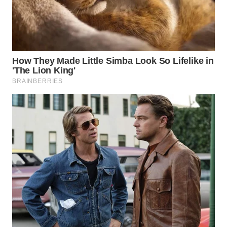
WN
PRIANGAN
TIMUR
WN
SEMARANG
WN
SOLO
WN
BOROBUDUR
WN
MADURA
WN
SURABAYA