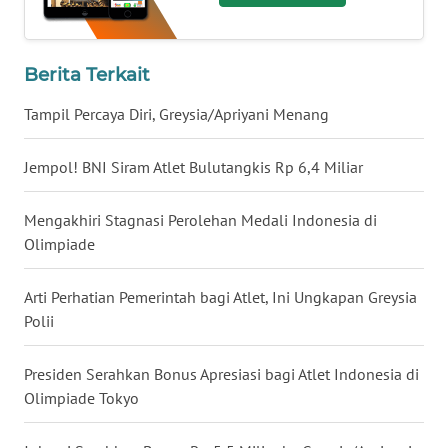
WN
SERAMBI
Berita Terkait
WN
Tampil Percaya Diri, Greysia/Apriyani Menang
JAMBI
Jempol! BNI Siram Atlet Bulutangkis Rp 6,4 Miliar
WN
SULTRA
Mengakhiri Stagnasi Perolehan Medali Indonesia di
Olimpiade
WN
NTB
Arti Perhatian Pemerintah bagi Atlet, Ini Ungkapan Greysia
Polii
WN
SULTENG
Presiden Serahkan Bonus Apresiasi bagi Atlet Indonesia di
Olimpiade Tokyo
WN
SULBAR