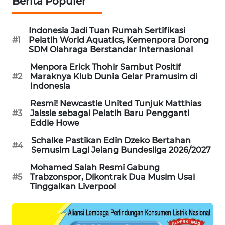
Berita Populer
WAHANA
DESA
Indonesia Jadi Tuan Rumah Sertifikasi
WISATA
#1
Pelatih World Aquatics, Kemenpora Dorong
SDM Olahraga Berstandar Internasional
LAPAK
Menpora Erick Thohir Sambut Positif
WAHANA
#2
Maraknya Klub Dunia Gelar Pramusim di
Indonesia
Wahana
Resmi! Newcastle United Tunjuk Matthias
Network
#3
Jaissle sebagai Pelatih Baru Pengganti
Eddie Howe
KONSUMEN
Schalke Pastikan Edin Dzeko Bertahan
LISTRIK
#4
Semusim Lagi Jelang Bundesliga 2026/2027
Mohamed Salah Resmi Gabung
MASYARAKAT
#5
Trabzonspor, Dikontrak Dua Musim Usai
KELISTRIKAN
Tinggalkan Liverpool
WALINKI
ID