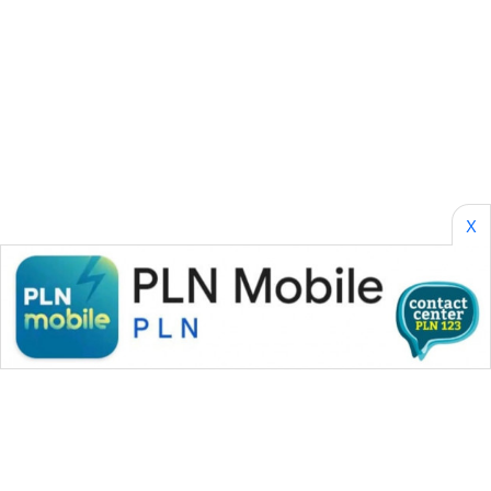
SONYA
ASA
NEWS
X