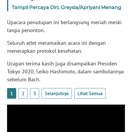
Tampil Percaya Diri, Greysia/Apriyani Menang
KARIR
Upacara penutupan ini berlangsung meriah meski
tanpa penonton.
DISCLAIMER
Seluruh atlet meramaikan acara ini dengan
Wahana
menerapkan protokol kesehatan.
News
Regional
Ucapan terima kasih juga disampaikan Presiden
Tokyo 2020, Seiko Hashimoto, dalam sambutannya
WN
SUMUT
sebelum Bach.
1
2
3
Selanjutnya
Lihat Semua
WN
JAKARTA
WN
JABAR