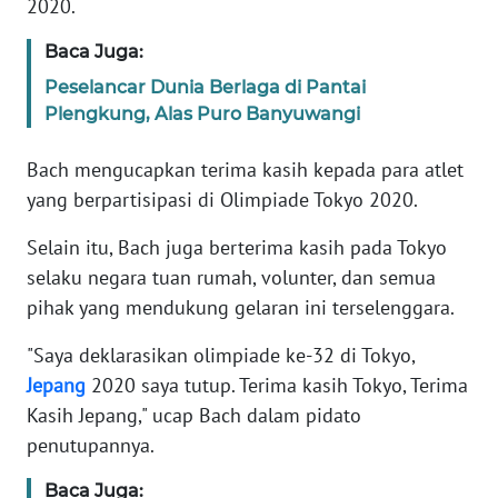
2020.
Informasi
Baca Juga:
INDEKS
BERITA
Peselancar Dunia Berlaga di Pantai
Plengkung, Alas Puro Banyuwangi
KONTAK
KAMI
Bach mengucapkan terima kasih kepada para atlet
yang berpartisipasi di Olimpiade Tokyo 2020.
INFO
Selain itu, Bach juga berterima kasih pada Tokyo
IKLAN
selaku negara tuan rumah, volunter, dan semua
TENTANG
pihak yang mendukung gelaran ini terselenggara.
KAMI
"Saya deklarasikan olimpiade ke-32 di Tokyo,
Jepang
2020 saya tutup. Terima kasih Tokyo, Terima
PEDOMAN
MEDIA
Kasih Jepang," ucap Bach dalam pidato
SIBER
penutupannya.
Baca Juga:
REDAKSI