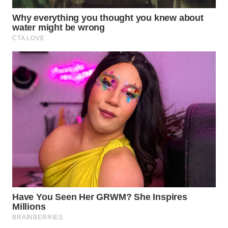
WN
KALTARA
WN
KALSEL
WN
KALTIM
WN
SULSEL
WN
GORONTALO
WN
SULUT