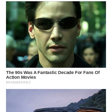
WN
MALUKU
WN
MALUT
WN
DAIRI
WN
DANAU
TOBA
WN
NIAS
WN
LANGKAT