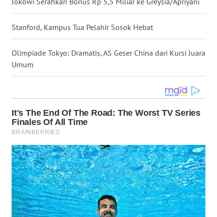
Jokowi Serahkan Bonus Rp 5,5 Miliar ke Greysia/Apriyani
WN
BABEL
Stanford, Kampus Tua Pelahir Sosok Hebat
WN
Olimpiade Tokyo: Dramatis, AS Geser China dari Kursi Juara
SUMBAR
Umum
WN
SUMSEL
WN
BENGKULU
WN
LAMPUNG
WN
JATENG