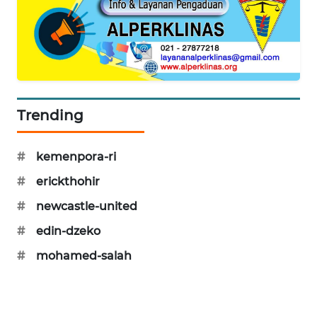
MAWAKA
ID
MARTABAT
NET
Trending
PLN
WATCH
#
kemenpora-ri
MKLI
#
erickthohir
#
newcastle-united
LPKKI
#
edin-dzeko
#
mohamed-salah
LKKI
KOPEKLIN