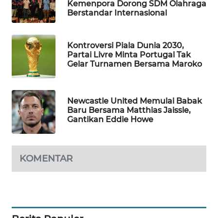
Kemenpora Dorong SDM Olahraga
WAHANA
Berstandar Internasional
SPORT
Kontroversi Piala Dunia 2030,
WAHANA
Partai Livre Minta Portugal Tak
UMKM
Gelar Turnamen Bersama Maroko
WAHANA
SELEB
Newcastle United Memulai Babak
Baru Bersama Matthias Jaissle,
Gantikan Eddie Howe
WAHANA
PERSONA
WAHANA
KOMENTAR
OTOMOTIF
WAHANA
HEALTH