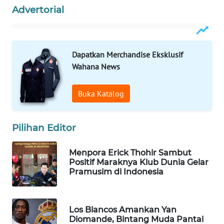
Advertorial
Wahana
Media
Group
WAHANA
Dapatkan Merchandise Eksklusif
NEWS
Wahana News
WAHANA
Buka Katalog
TANI
Pilihan Editor
WAHANA
ADVOKAT
Menpora Erick Thohir Sambut
Positif Maraknya Klub Dunia Gelar
WAHANA
Pramusim di Indonesia
INFRASTRUKTUR
WAHANA
Los Blancos Amankan Yan
KONSUMEN
Diomande, Bintang Muda Pantai