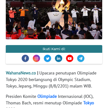
SAINS-TEKNO
KESEHATAN
INTERNASIONAL
SERBA-SERBI
Ikuti Kami di:
PENDIDIKAN
OLAHRAGA
WahanaNews.co
|
Upacara penutupan Olimpiade
Tokyo 2020 berlangsung di Olympic Stadium,
OPINI
Tokyo, Jepang, Minggu (8/8/2201) malam WIB.
Presiden Komite
Olimpiade
Internasional (IOC),
EDITORIAL
Thomas Bach, resmi menutup Olimpiade
Tokyo