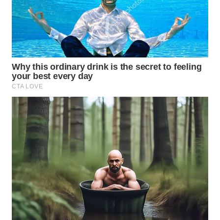
WN
NUSANTARA
WN
JOGJA
WN
JATIM
WN
BALI
WN
KALBAR
WN
KALTENG