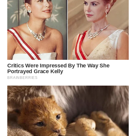
WN
INDRAMAYU
WN
KUNINGAN
WN
MAJALENGKA
WN
SUBANG
WN
SUKABUMI
WN
PURWAKARTA