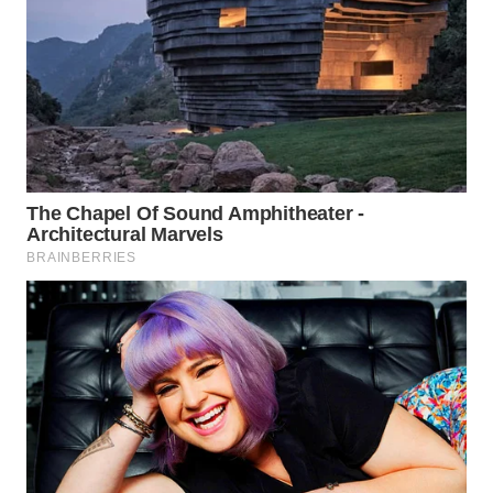
WN
TAPANULI
SELATAN
WN
TANJUNG
LESUNG
WN
KARO
WN
SIMALUNGUN
WN
LABUHANBATU
WN