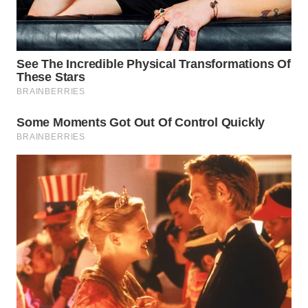
TAPANULI
TENGAH
WN DELI
SERDANG
WN
TEBING
TINGGI
WN
PAKPAK
WN
KARAWANG
WN
BEKASI