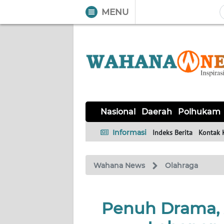
MENU
WAHANA
Tutup
TV
NASIONAL
DAERAH
POLHUKAM
KRIMINAL
EKUIN
SAINS-
KESEHATAN
INTERNASIONAL
Nasional
Daerah
Polhukam
TEKNO
Informasi
Indeks Berita
Kontak 
SERBA-
PENDIDIKAN
OLAHRAGA
OPINI
SERBI
Wahana News
Olahraga
EDITORIAL
Penuh Drama, 
Informasi