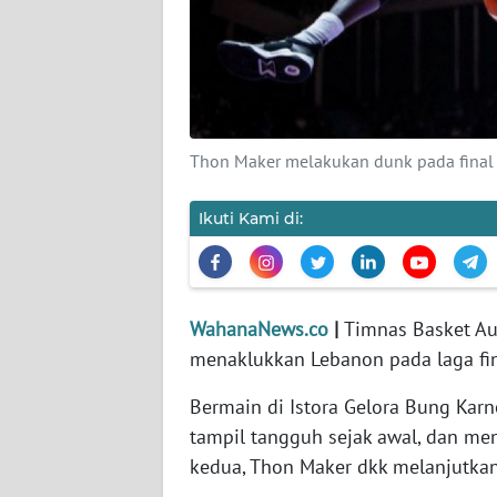
KARIR
DISCLAIMER
Wahana
News
Thon Maker melakukan dunk pada final F
Regional
Ikuti Kami di:
WN
SUMUT
WN
WahanaNews.co
|
Timnas Basket Aus
JAKARTA
menaklukkan Lebanon pada laga fi
WN
Bermain di Istora Gelora Bung Kar
JABAR
tampil tangguh sejak awal, dan me
kedua, Thon Maker dkk melanjutka
WN
BANTEN