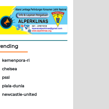
rending
kemenpora-ri
chelsea
pssi
piala-dunia
newcastle-united