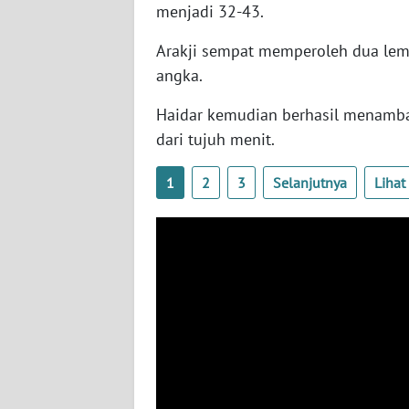
menjadi 32-43.
SERAMBI
Arakji sempat memperoleh dua le
WN
angka.
JAMBI
Haidar kemudian berhasil menambah
WN
dari tujuh menit.
SULTRA
1
2
3
Selanjutnya
Liha
WN
NTB
WN
SULTENG
WN
SULBAR
WN