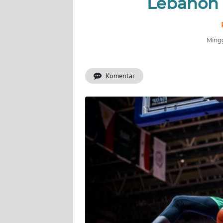
Lebanon d
INDEKS
BERITA
Mingg
KONTAK
KAMI
Komentar
INFO
IKLAN
TENTANG
KAMI
PEDOMAN
MEDIA
SIBER
REDAKSI