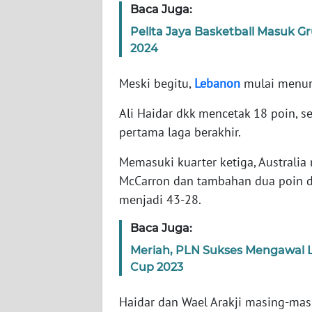
Baca Juga:
Pelita Jaya Basketball Masuk G
WN
2024
NTT
Meski begitu,
Lebanon
mulai menunj
WN
KEPRI
Ali Haidar dkk mencetak 18 poin, s
pertama laga berakhir.
WN
PAPUA
Memasuki kuarter ketiga, Australia
McCarron dan tambahan dua poin d
WN
menjadi 43-28.
PAPUA
BARAT
Baca Juga:
Meriah, PLN Sukses Mengawal L
WN
Cup 2023
RIAU
Haidar dan Wael Arakji masing-m
WN