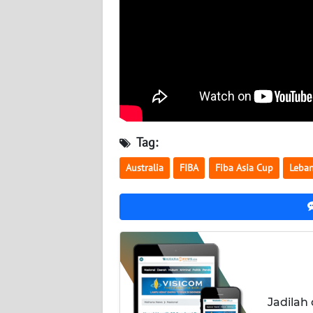
BABEL
WN
SUMBAR
WN
SUMSEL
Tag:
WN
BENGKULU
Australia
FIBA
Fiba Asia Cup
Leba
WN
LAMPUNG
WN
JATENG
Jadilah
WN