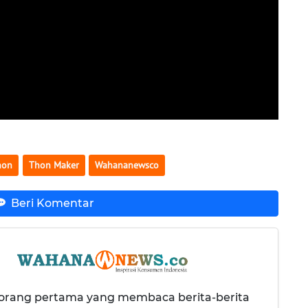
non
Thon Maker
Wahananewsco
Beri Komentar
 orang pertama yang membaca berita-berita