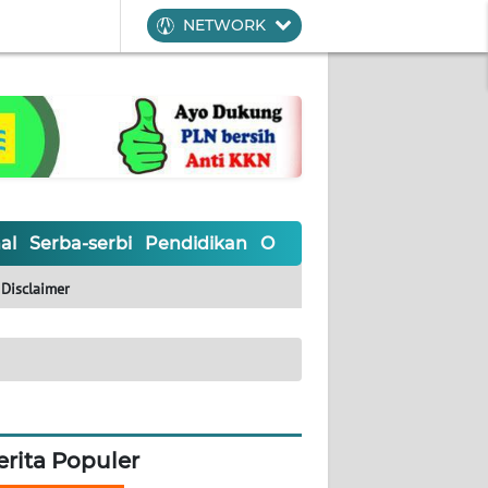
NETWORK
al
Serba-serbi
Pendidikan
Olahraga
Opini
Editoria
Disclaimer
erita Populer