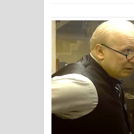
KALTARA
WN
KALSEL
WN
KALTIM
WN
SULSEL
WN
GORONTALO
WN
SULUT
WN
MALUKU