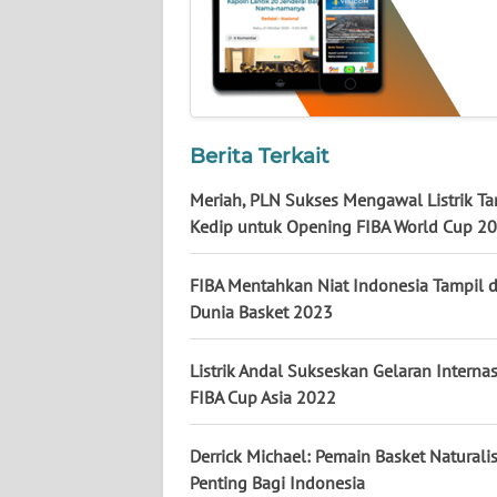
NUSANTARA
WN
JOGJA
WN
Berita Terkait
JATIM
Meriah, PLN Sukses Mengawal Listrik T
Kedip untuk Opening FIBA World Cup 2
WN
BALI
FIBA Mentahkan Niat Indonesia Tampil d
Dunia Basket 2023
WN
KALBAR
Listrik Andal Sukseskan Gelaran Interna
WN
FIBA Cup Asia 2022
KALTENG
Derrick Michael: Pemain Basket Naturalis
WN
Penting Bagi Indonesia