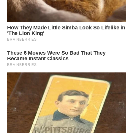
WN
INDRAMAYU
WN
KUNINGAN
WN
MAJALENGKA
WN
SUBANG
WN
SUKABUMI
WN
PURWAKARTA