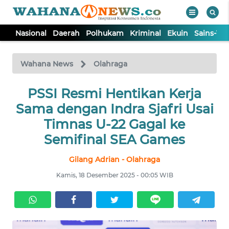
Nasional
Daerah
Polhukam
Kriminal
Ekuin
Sains-Te
WAHANA
Tutup
TV
Wahana News
Olahraga
NASIONAL
PSSI Resmi Hentikan Kerja
Sama dengan Indra Sjafri Usai
DAERAH
Timnas U-22 Gagal ke
Semifinal SEA Games
POLHUKAM
Gilang Adrian - Olahraga
Kamis, 18 Desember 2025 - 00:05 WIB
KRIMINAL
EKUIN