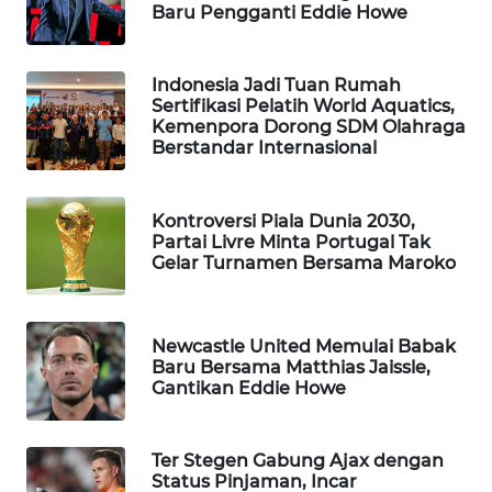
Baru Pengganti Eddie Howe
WAHANA
DESA
WISATA
Indonesia Jadi Tuan Rumah
Sertifikasi Pelatih World Aquatics,
Kemenpora Dorong SDM Olahraga
LAPAK
Berstandar Internasional
WAHANA
Wahana
Kontroversi Piala Dunia 2030,
Network
Partai Livre Minta Portugal Tak
Gelar Turnamen Bersama Maroko
KONSUMEN
LISTRIK
Newcastle United Memulai Babak
Baru Bersama Matthias Jaissle,
MASYARAKAT
Gantikan Eddie Howe
KELISTRIKAN
WALINKI
Ter Stegen Gabung Ajax dengan
ID
Status Pinjaman, Incar