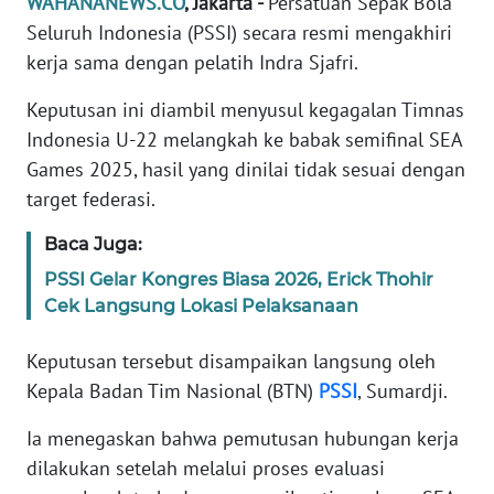
WAHANANEWS.CO
, Jakarta -
Persatuan Sepak Bola
Informasi
Seluruh Indonesia (PSSI) secara resmi mengakhiri
INDEKS
kerja sama dengan pelatih Indra Sjafri.
BERITA
Keputusan ini diambil menyusul kegagalan Timnas
Indonesia U-22 melangkah ke babak semifinal SEA
KONTAK
KAMI
Games 2025, hasil yang dinilai tidak sesuai dengan
target federasi.
INFO
IKLAN
Baca Juga:
PSSI Gelar Kongres Biasa 2026, Erick Thohir
TENTANG
Cek Langsung Lokasi Pelaksanaan
KAMI
Keputusan tersebut disampaikan langsung oleh
PEDOMAN
Kepala Badan Tim Nasional (BTN)
PSSI
, Sumardji.
MEDIA
SIBER
Ia menegaskan bahwa pemutusan hubungan kerja
dilakukan setelah melalui proses evaluasi
REDAKSI