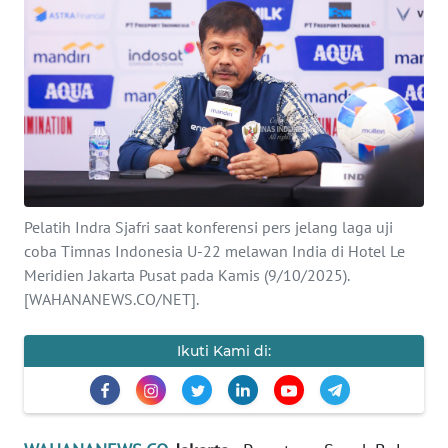
SAINS-TEKNO
KESEHATAN
INTERNASIONAL
SERBA-SERBI
Pelatih Indra Sjafri saat konferensi pers jelang laga uji
PENDIDIKAN
coba Timnas Indonesia U-22 melawan India di Hotel Le
Meridien Jakarta Pusat pada Kamis (9/10/2025).
OLAHRAGA
[WAHANANEWS.CO/NET].
OPINI
Ikuti Kami di:
EDITORIAL