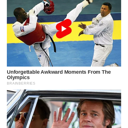
WN
MALUKU
WN
MALUT
WN
DAIRI
WN
DANAU
TOBA
WN
NIAS
WN
LANGKAT