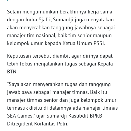
WN
BANTEN
Selain mengumumkan berakhirnya kerja sama
dengan Indra Sjafri, Sumardji juga menyatakan
WN
akan menyerahkan tanggung jawabnya sebagai
NTT
manajer tim nasional, baik tim senior maupun
kelompok umur, kepada Ketua Umum PSSI.
WN
KEPRI
Keputusan tersebut diambil agar dirinya dapat
lebih fokus menjalankan tugas sebagai Kepala
WN
BTN.
PAPUA
"Saya akan menyerahkan tugas dan tanggung
WN
jawab saya sebagai manajer timnas. Baik itu
PAPUA
manajer timnas senior dan juga kelompok umur
BARAT
termasuk disitu di dalamnya ada manajer timnas
SEA Games," ujar Sumardji Kasubdit BPKB
WN
Ditregident Korlantas Polri.
RIAU