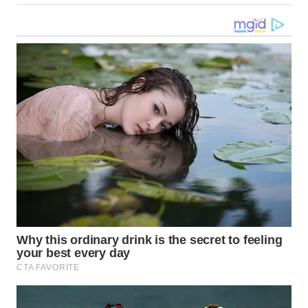
WN
KALTARA
WN
KALSEL
WN
KALTIM
WN
SULSEL
WN
GORONTALO
WN
SULUT