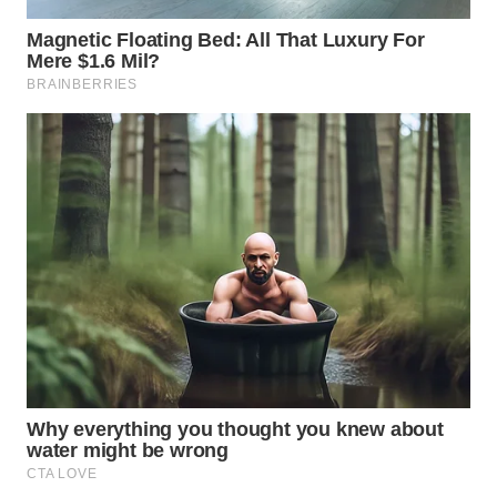
TAPANULI
TENGAH
WN DELI
SERDANG
WN
TEBING
TINGGI
WN
PAKPAK
WN
KARAWANG
WN
BEKASI