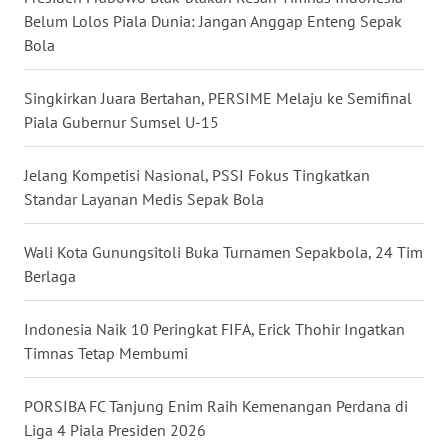
Belum Lolos Piala Dunia: Jangan Anggap Enteng Sepak
WN
Bola
NUSANTARA
Singkirkan Juara Bertahan, PERSIME Melaju ke Semifinal
WN
JOGJA
Piala Gubernur Sumsel U-15
WN
Jelang Kompetisi Nasional, PSSI Fokus Tingkatkan
JATIM
Standar Layanan Medis Sepak Bola
WN
Wali Kota Gunungsitoli Buka Turnamen Sepakbola, 24 Tim
BALI
Berlaga
WN
Indonesia Naik 10 Peringkat FIFA, Erick Thohir Ingatkan
KALBAR
Timnas Tetap Membumi
WN
PORSIBA FC Tanjung Enim Raih Kemenangan Perdana di
KALTENG
Liga 4 Piala Presiden 2026