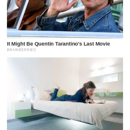
WN
TAPANULI
SELATAN
WN
TANJUNG
LESUNG
WN
KARO
WN
SIMALUNGUN
WN
LABUHANBATU
WN