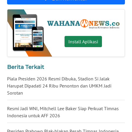
WN
BABEL
WN
SUMBAR
Install Aplikasi
WN
SUMSEL
Berita Terkait
WN
Piala Presiden 2026 Resmi Dibuka, Stadion Si Jalak
BENGKULU
Harupat Dipadati 24 Ribu Penonton dan UMKM Jadi
Sorotan
WN
LAMPUNG
Resmi Jadi WNI, Mitchell Lee Baker Siap Perkuat Timnas
Indonesia untuk AFF 2026
WN
JATENG
Presiden Prabowo Blak-blakan Resah Timnas Indonesia