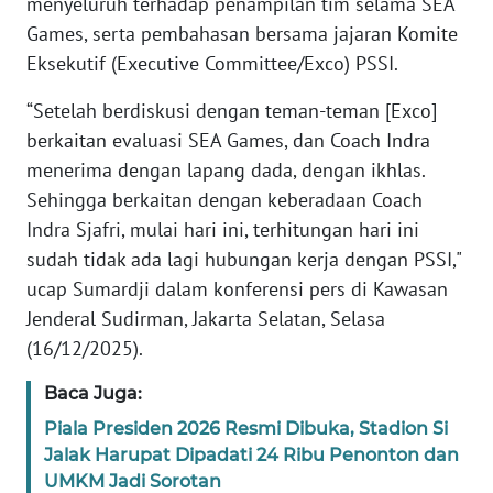
menyeluruh terhadap penampilan tim selama SEA
Games, serta pembahasan bersama jajaran Komite
KARIR
Eksekutif (Executive Committee/Exco) PSSI.
“Setelah berdiskusi dengan teman-teman [Exco]
DISCLAIMER
berkaitan evaluasi SEA Games, dan Coach Indra
Wahana
menerima dengan lapang dada, dengan ikhlas.
News
Sehingga berkaitan dengan keberadaan Coach
Regional
Indra Sjafri, mulai hari ini, terhitungan hari ini
sudah tidak ada lagi hubungan kerja dengan PSSI,"
WN
ucap Sumardji dalam konferensi pers di Kawasan
SUMUT
Jenderal Sudirman, Jakarta Selatan, Selasa
(16/12/2025).
WN
JAKARTA
Baca Juga:
Piala Presiden 2026 Resmi Dibuka, Stadion Si
WN
JABAR
Jalak Harupat Dipadati 24 Ribu Penonton dan
UMKM Jadi Sorotan