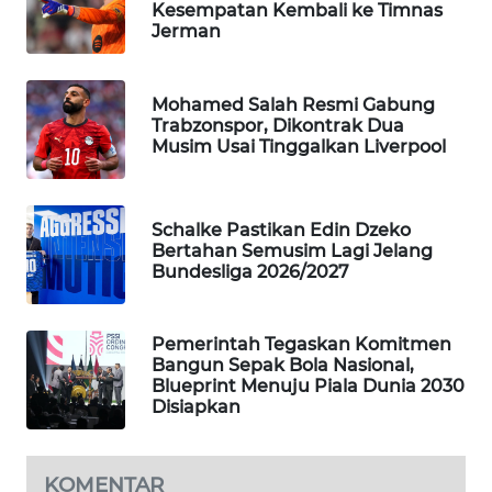
Kesempatan Kembali ke Timnas
Jerman
MAWAKA
ID
Mohamed Salah Resmi Gabung
MARTABAT
Trabzonspor, Dikontrak Dua
NET
Musim Usai Tinggalkan Liverpool
PLN
WATCH
Schalke Pastikan Edin Dzeko
Bertahan Semusim Lagi Jelang
Bundesliga 2026/2027
MKLI
LPKKI
Pemerintah Tegaskan Komitmen
Bangun Sepak Bola Nasional,
Blueprint Menuju Piala Dunia 2030
LKKI
Disiapkan
KOPEKLIN
KOMENTAR