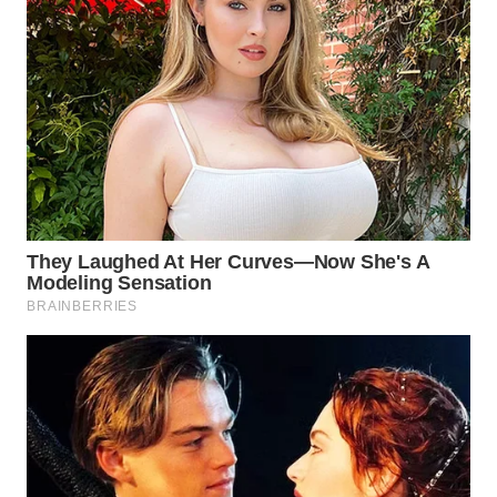
Wahana
Media
Group
WAHANA
NEWS
WAHANA
TANI
WAHANA
ADVOKAT
WAHANA
INFRASTRUKTUR
WAHANA
KONSUMEN