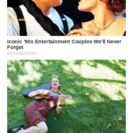
WAHANA
LISTRIK
WAHANA
TRAVEL
WAHANA
TV
WAHANANEWS
ID
WAHANANEWS
CO ID
WAHANANEWS
NET