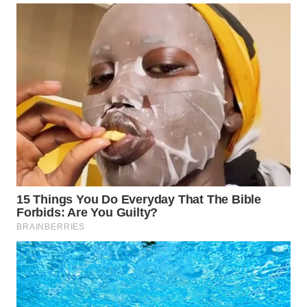
WN
BOGOR
WN
DEPOK
WN
TAPANULI
UTARA
WN
SAMOSIR
WN
PADANG
LAWAS