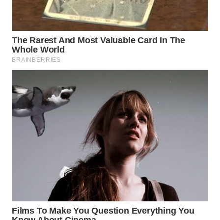
WN
PRIANGAN
TIMUR
WN
SEMARANG
WN
SOLO
WN
BOROBUDUR
WN
MADURA
WN
SURABAYA