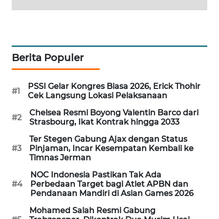
PORTAL
KONSUMEN
FORWAMKI
Berita Populer
ALPERKLINAS
PSSI Gelar Kongres Biasa 2026, Erick Thohir
#1
Cek Langsung Lokasi Pelaksanaan
FORJASIDA
Chelsea Resmi Boyong Valentin Barco dari
#2
Strasbourg, Ikat Kontrak hingga 2033
TAMBANG
NEWS
Ter Stegen Gabung Ajax dengan Status
#3
Pinjaman, Incar Kesempatan Kembali ke
Timnas Jerman
SITUNGIR
NEWS
NOC Indonesia Pastikan Tak Ada
#4
Perbedaan Target bagi Atlet APBN dan
Pendanaan Mandiri di Asian Games 2026
SIDIKALANG
NEWS
Mohamed Salah Resmi Gabung