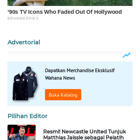
WAHANA
SPORT
WAHANA
UMKM
Advertorial
WAHANA
SELEB
Dapatkan Merchandise Eksklusif
WAHANA
Wahana News
PERSONA
Buka Katalog
WAHANA
OTOMOTIF
Pilihan Editor
WAHANA
HEALTH
Resmi! Newcastle United Tunjuk
Matthias Jaissle sebagai Pelatih