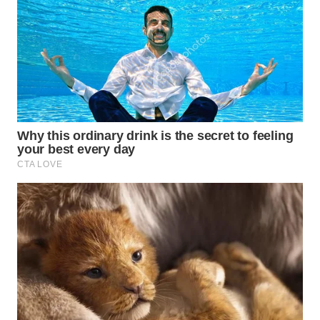
WN
SUMEDANG
WN
CIANJUR
WN
KEPULAUAN
SERIBU
WN
TANGERANG
WN
BINJAI
WN
CIREBON