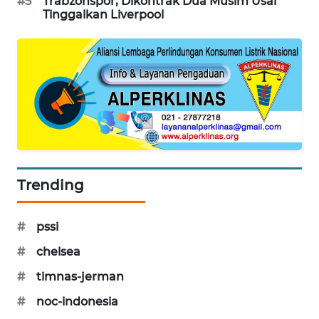
#5
Trabzonspor, Dikontrak Dua Musim Usai
Tinggalkan Liverpool
SIBARAGAS
NEWS
METRO
SIANTAR
NEWS
METRO
MEDAN
NEWS
Trending
METRO
JAKARTA
#
pssi
NEWS
#
chelsea
KRT
#
timnas-jerman
NEWS
#
noc-indonesia