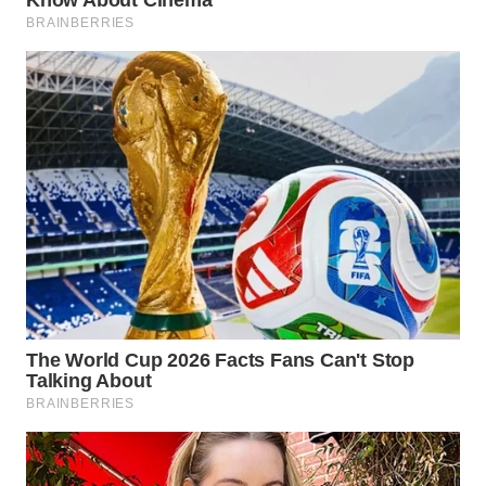
WN
NATUNA
WN
BINTAN
WN
MANDALIKA
WN
LIKUPANG
WN
LABUANBAJO
WN
BORNEO