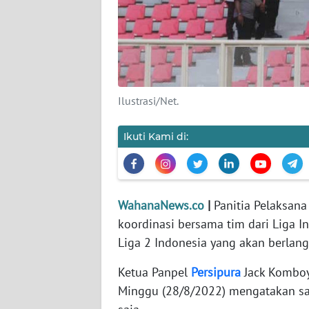
KARIR
DISCLAIMER
Wahana
News
Ilustrasi/Net.
Regional
Ikuti Kami di:
WN
SUMUT
WN
WahanaNews.co
|
Panitia Pelaksana
JAKARTA
koordinasi bersama tim dari Liga I
Liga 2 Indonesia yang akan berlang
WN
JABAR
Ketua Panpel
Persipura
Jack Komboy 
Minggu (28/8/2022) mengatakan saa
WN
BANTEN