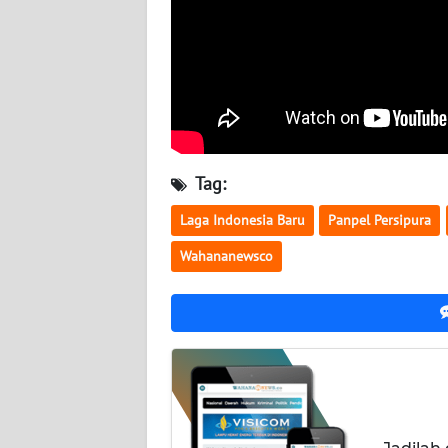
BABEL
WN
SUMBAR
WN
SUMSEL
Tag:
WN
Laga Indonesia Baru
Panpel Persipura
BENGKULU
Wahananewsco
WN
LAMPUNG
WN
JATENG
WN