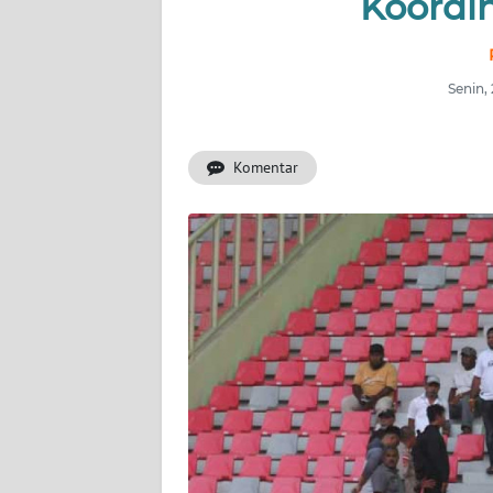
Koordi
INDEKS
BERITA
Senin,
KONTAK
KAMI
Komentar
INFO
IKLAN
TENTANG
KAMI
PEDOMAN
MEDIA
SIBER
REDAKSI