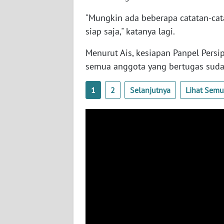
SERAMBI
"Mungkin ada beberapa catatan-cat
siap saja," katanya lagi.
WN
JAMBI
Menurut Ais, kesiapan Panpel Persi
semua anggota yang bertugas sud
WN
SULTRA
1
2
Selanjutnya
Lihat Sem
WN
NTB
WN
SULTENG
WN
SULBAR
WN