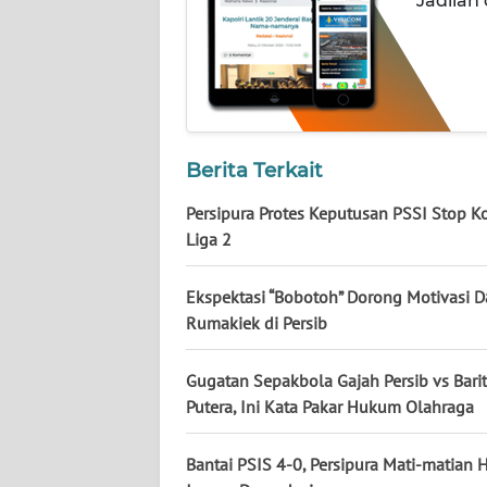
Jadilah
NUSANTARA
WN
JOGJA
WN
JATIM
Berita Terkait
Persipura Protes Keputusan PSSI Stop K
WN
Liga 2
BALI
Ekspektasi “Bobotoh” Dorong Motivasi D
WN
Rumakiek di Persib
KALBAR
Gugatan Sepakbola Gajah Persib vs Bari
WN
Putera, Ini Kata Pakar Hukum Olahraga
KALTENG
Bantai PSIS 4-0, Persipura Mati-matian H
WN