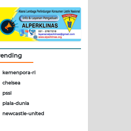
rending
kemenpora-ri
chelsea
pssi
piala-dunia
newcastle-united