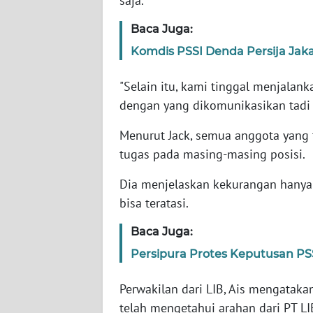
saja.
Baca Juga:
WN
NTT
Komdis PSSI Denda Persija Jak
"Selain itu, kami tinggal menjalan
WN
KEPRI
dengan yang dikomunikasikan tadi 
Menurut Jack, semua anggota yang 
WN
tugas pada masing-masing posisi.
PAPUA
Dia menjelaskan kekurangan hanya 
WN
bisa teratasi.
PAPUA
BARAT
Baca Juga:
Persipura Protes Keputusan PSS
WN
RIAU
Perwakilan dari LIB, Ais mengataka
telah mengetahui arahan dari PT LI
WN