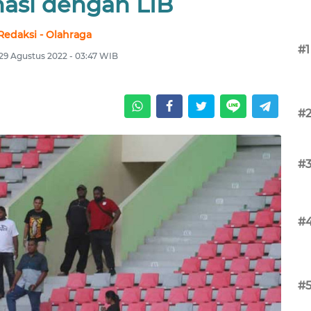
nasi dengan LIB
Redaksi - Olahraga
#1
 29 Agustus 2022 - 03:47 WIB
#
#
#
#