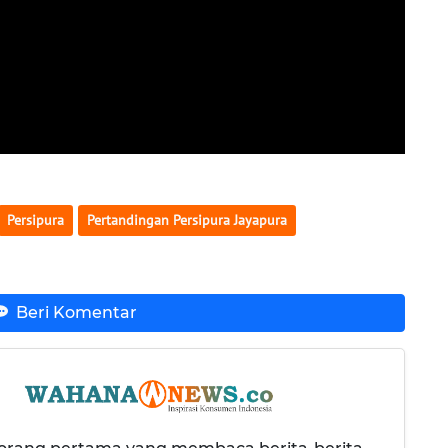
Persipura
Pertandingan Persipura Jayapura
Beri Komentar