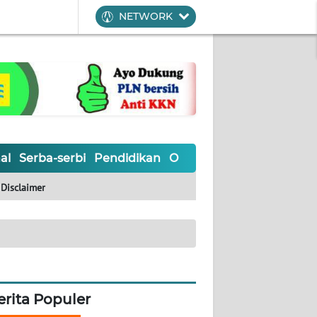
NETWORK
al
Serba-serbi
Pendidikan
Olahraga
Opini
Editoria
Disclaimer
erita Populer