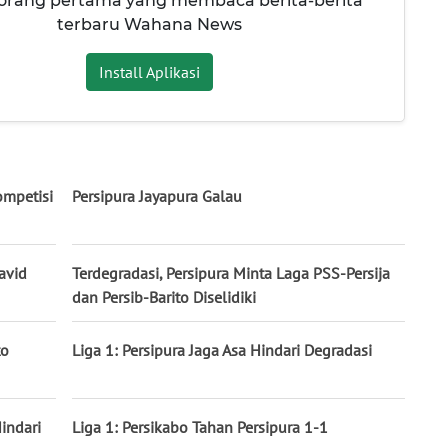
 orang pertama yang membaca berita-berita
terbaru Wahana News
Install Aplikasi
ompetisi
Persipura Jayapura Galau
avid
Terdegradasi, Persipura Minta Laga PSS-Persija
dan Persib-Barito Diselidiki
to
Liga 1: Persipura Jaga Asa Hindari Degradasi
indari
Liga 1: Persikabo Tahan Persipura 1-1