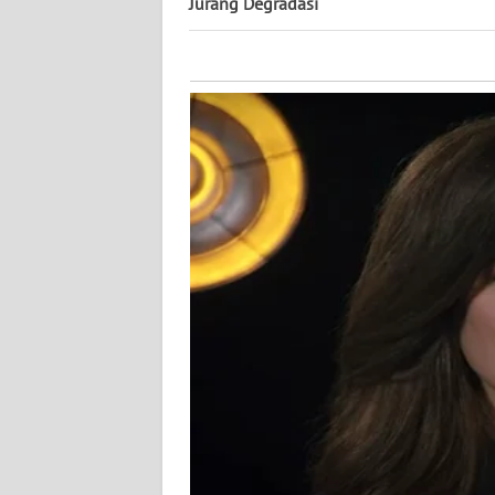
KALTARA
Jurang Degradasi
WN
KALSEL
WN
KALTIM
WN
SULSEL
WN
GORONTALO
WN
SULUT
WN
MALUKU