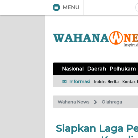
MENU
WAHANA
Tutup
TV
NASIONAL
DAERAH
POLHUKAM
KRIMINAL
EKUIN
SAINS-
KESEHATAN
INTERNASIONAL
Nasional
Daerah
Polhukam
TEKNO
Informasi
Indeks Berita
Kontak 
SERBA-
PENDIDIKAN
OLAHRAGA
OPINI
SERBI
Wahana News
Olahraga
EDITORIAL
Siapkan Laga Pe
Informasi