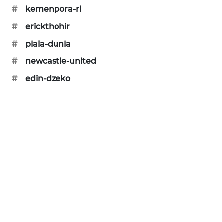
#
kemenpora-ri
MAWAKA
#
erickthohir
ID
#
piala-dunia
MARTABAT
#
newcastle-united
NET
#
edin-dzeko
PLN
WATCH
MKLI
LPKKI
LKKI
KOPEKLIN