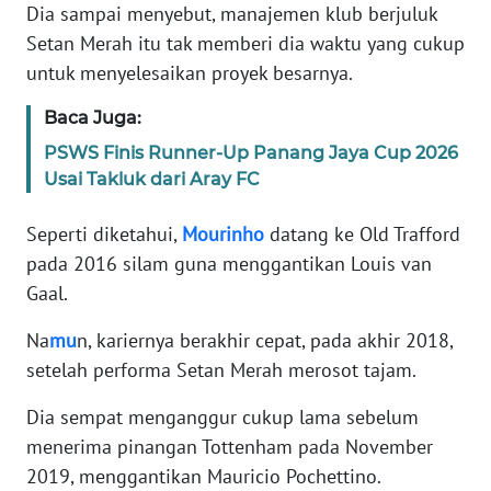
Informasi
Dia sampai menyebut, manajemen klub berjuluk
Setan Merah itu tak memberi dia waktu yang cukup
INDEKS
untuk menyelesaikan proyek besarnya.
BERITA
Baca Juga:
KONTAK
PSWS Finis Runner-Up Panang Jaya Cup 2026
KAMI
Usai Takluk dari Aray FC
INFO
Seperti diketahui,
Mourinho
datang ke Old Trafford
IKLAN
pada 2016 silam guna menggantikan Louis van
Gaal.
TENTANG
KAMI
Na
mu
n, kariernya berakhir cepat, pada akhir 2018,
setelah performa Setan Merah merosot tajam.
PEDOMAN
MEDIA
Dia sempat menganggur cukup lama sebelum
SIBER
menerima pinangan Tottenham pada November
2019, menggantikan Mauricio Pochettino.
REDAKSI