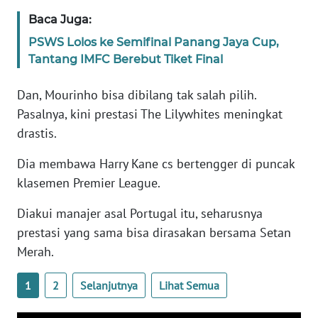
Baca Juga:
KARIR
PSWS Lolos ke Semifinal Panang Jaya Cup,
Tantang IMFC Berebut Tiket Final
DISCLAIMER
Dan, Mourinho bisa dibilang tak salah pilih.
Wahana
Pasalnya, kini prestasi The Lilywhites meningkat
News
drastis.
Regional
Dia membawa Harry Kane cs bertengger di puncak
WN
klasemen Premier League.
SUMUT
Diakui manajer asal Portugal itu, seharusnya
WN
prestasi yang sama bisa dirasakan bersama Setan
JAKARTA
Merah.
WN
1
2
Selanjutnya
Lihat Semua
JABAR