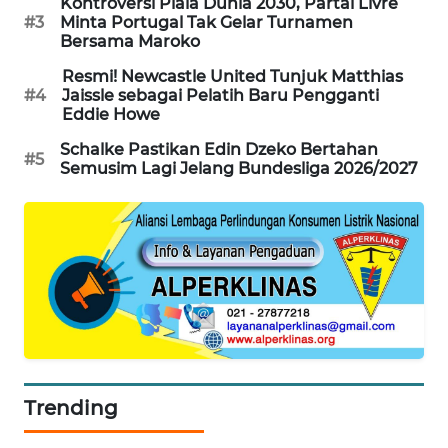
Kontroversi Piala Dunia 2030, Partai Livre
WAHANA
#3
Minta Portugal Tak Gelar Turnamen
Bersama Maroko
DESA
WISATA
Resmi! Newcastle United Tunjuk Matthias
#4
Jaissle sebagai Pelatih Baru Pengganti
Eddie Howe
LAPAK
WAHANA
Schalke Pastikan Edin Dzeko Bertahan
#5
Semusim Lagi Jelang Bundesliga 2026/2027
Wahana
Network
KONSUMEN
LISTRIK
MASYARAKAT
KELISTRIKAN
Trending
WALINKI
ID