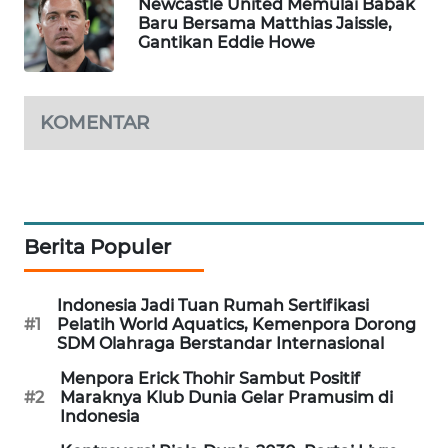
Newcastle United Memulai Babak
Baru Bersama Matthias Jaissle,
WAHANA
Gantikan Eddie Howe
SPORT
WAHANA
UMKM
KOMENTAR
WAHANA
SELEB
Berita Populer
WAHANA
PERSONA
Indonesia Jadi Tuan Rumah Sertifikasi
WAHANA
#1
Pelatih World Aquatics, Kemenpora Dorong
OTOMOTIF
SDM Olahraga Berstandar Internasional
Menpora Erick Thohir Sambut Positif
WAHANA
#2
Maraknya Klub Dunia Gelar Pramusim di
HEALTH
Indonesia