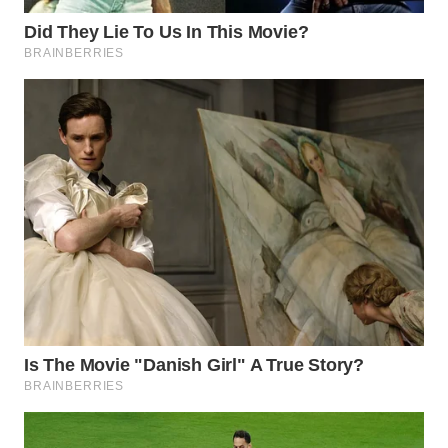
WN
INDRAMAYU
WN
KUNINGAN
WN
MAJALENGKA
WN
SUBANG
WN
SUKABUMI
WN
PURWAKARTA