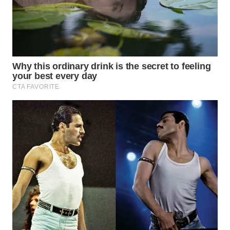
WN
SUMEDANG
WN
CIANJUR
WN
KEPULAUAN
SERIBU
WN
TANGERANG
WN
BINJAI
WN
CIREBON