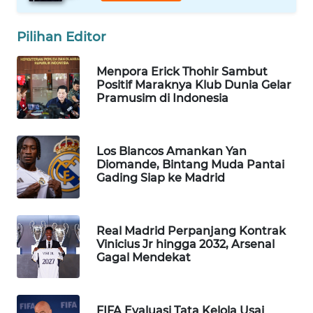
Wahana
Media
Pilihan Editor
Group
Menpora Erick Thohir Sambut
WAHANA
Positif Maraknya Klub Dunia Gelar
NEWS
Pramusim di Indonesia
WAHANA
TANI
Los Blancos Amankan Yan
Diomande, Bintang Muda Pantai
Gading Siap ke Madrid
WAHANA
ADVOKAT
WAHANA
Real Madrid Perpanjang Kontrak
Vinicius Jr hingga 2032, Arsenal
INFRASTRUKTUR
Gagal Mendekat
WAHANA
KONSUMEN
FIFA Evaluasi Tata Kelola Usai