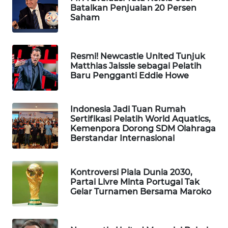
Batalkan Penjualan 20 Persen
WAHANA
Saham
LISTRIK
WAHANA
Resmi! Newcastle United Tunjuk
TRAVEL
Matthias Jaissle sebagai Pelatih
Baru Pengganti Eddie Howe
WAHANA
TV
Indonesia Jadi Tuan Rumah
Sertifikasi Pelatih World Aquatics,
WAHANANEWS
Kemenpora Dorong SDM Olahraga
Berstandar Internasional
ID
WAHANANEWS
Kontroversi Piala Dunia 2030,
CO ID
Partai Livre Minta Portugal Tak
Gelar Turnamen Bersama Maroko
WAHANANEWS
NET