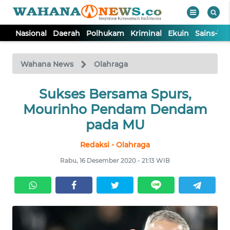
Nasional
Daerah
Polhukam
Kriminal
Ekuin
Sains-Te
WAHANA
Tutup
TV
Wahana News
Olahraga
NASIONAL
Sukses Bersama Spurs,
Mourinho Pendam Dendam
DAERAH
pada MU
Redaksi - Olahraga
POLHUKAM
Rabu, 16 Desember 2020 - 21:13 WIB
KRIMINAL
EKUIN