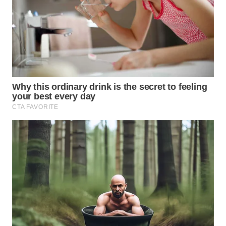
WN
NUSANTARA
WN
JOGJA
WN
JATIM
WN
BALI
WN
KALBAR
WN
KALTENG