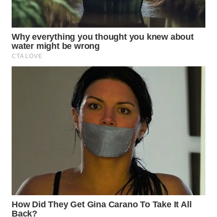
WN
KALTARA
WN
KALSEL
WN
KALTIM
WN
SULSEL
WN
GORONTALO
WN
SULUT