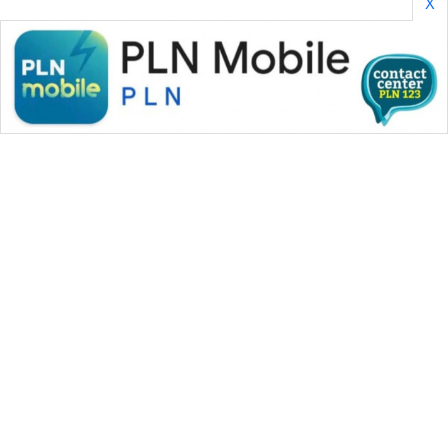
X
SONYA
ASA
NEWS
WAHANA MEDIA GROUP
|
|
|
WAHANA NEWS co
WAHANA TANI
WAHANA ADVOKAT
|
|
WAHANA INFRASTRUKTUR
WAHANA KONSUMEN
|
|
|
WAHANA LISTRIK
WAHANA TRAVEL
WAHANA TV