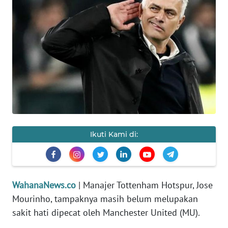
SAINS-TEKNO
KESEHATAN
INTERNASIONAL
SERBA-SERBI
PENDIDIKAN
Ikuti Kami di:
OLAHRAGA
OPINI
WahanaNews.co
| Manajer Tottenham Hotspur, Jose
Mourinho, tampaknya masih belum melupakan
EDITORIAL
sakit hati dipecat oleh Manchester United (MU).