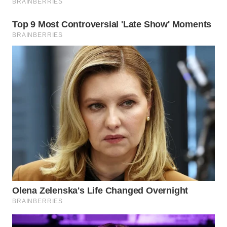
WN
TAPANULI
SELATAN
WN
TANJUNG
LESUNG
WN
KARO
WN
SIMALUNGUN
WN
LABUHANBATU
WN