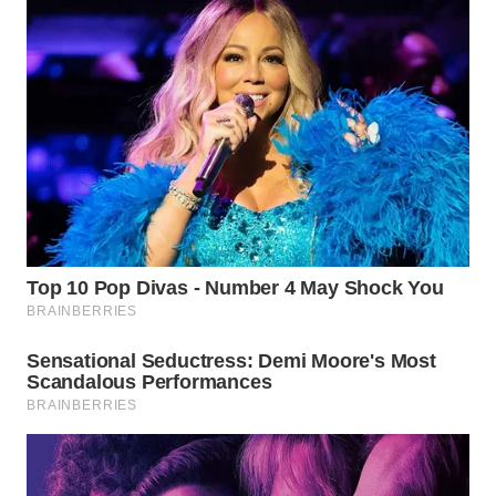
TAPANULI
TENGAH
WN DELI
SERDANG
WN
TEBING
TINGGI
WN
PAKPAK
WN
KARAWANG
WN
BEKASI