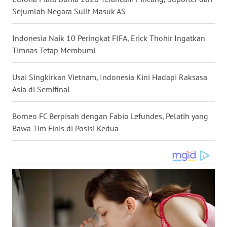
Sejumlah Negara Sulit Masuk AS
WN
BABEL
Indonesia Naik 10 Peringkat FIFA, Erick Thohir Ingatkan
Timnas Tetap Membumi
WN
SUMBAR
Usai Singkirkan Vietnam, Indonesia Kini Hadapi Raksasa
Asia di Semifinal
WN
SUMSEL
Borneo FC Berpisah dengan Fabio Lefundes, Pelatih yang
WN
Bawa Tim Finis di Posisi Kedua
BENGKULU
WN
LAMPUNG
WN
JATENG