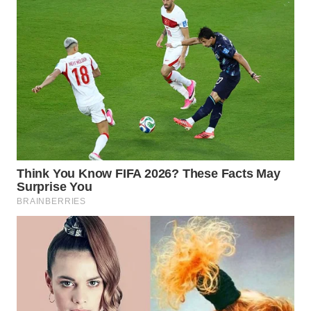
WN
PRIANGAN
TIMUR
WN
SEMARANG
WN
SOLO
WN
BOROBUDUR
WN
MADURA
WN
SURABAYA