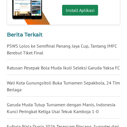
WN
Install Aplikasi
SERAMBI
WN
Berita Terkait
JAMBI
PSWS Lolos ke Semifinal Panang Jaya Cup, Tantang IMFC
WN
Berebut Tiket Final
SULTRA
Ratusan Pesepak Bola Muda Ikuti Seleksi Garuda Yaksa FC
WN
NTB
Wali Kota Gunungsitoli Buka Turnamen Sepakbola, 24 Tim
Berlaga
WN
SULTENG
Garuda Muda Tutup Turnamen dengan Manis, Indonesia
Kunci Peringkat Ketiga Usai Tekuk Kamboja 1-0
WN
SULBAR
Euforia Piala Dunia 2026 Terancam Pincang, Suporter dari