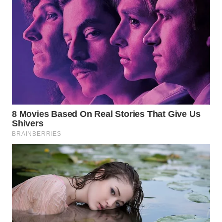
WN
BOGOR
WN
DEPOK
WN
TAPANULI
UTARA
WN
SAMOSIR
WN
PADANG
LAWAS