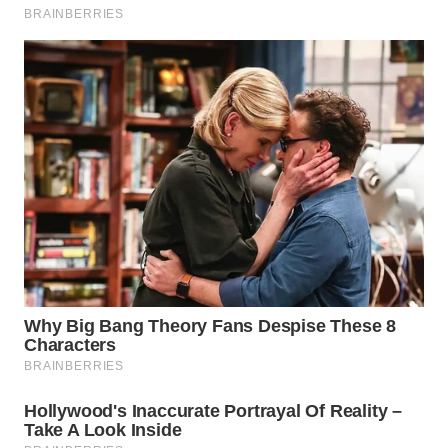
WN
MALUKU
WN
MALUT
WN
DAIRI
WN
DANAU
TOBA
WN
NIAS
WN
LANGKAT