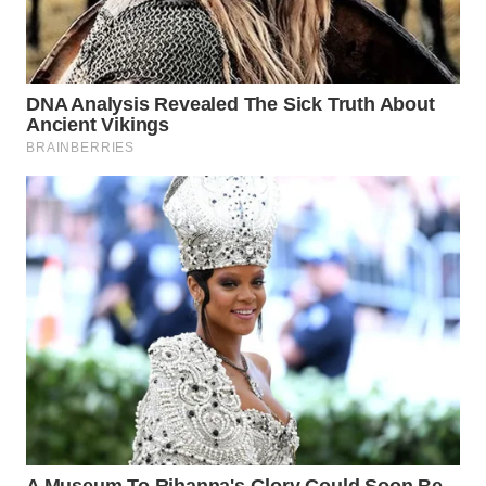
TAPANULI
TENGAH
WN DELI
SERDANG
WN
TEBING
TINGGI
WN
PAKPAK
WN
KARAWANG
WN
BEKASI