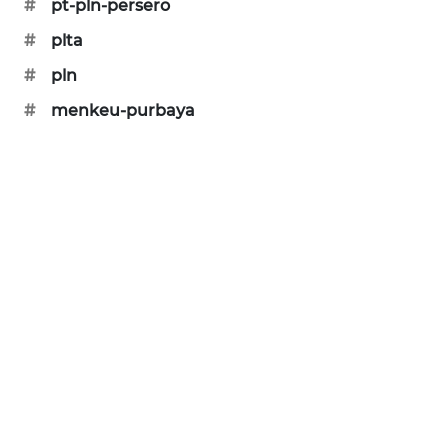
#
pt-pln-persero
SIBARAGAS
#
plta
NEWS
#
pln
METRO
#
menkeu-purbaya
SIANTAR
NEWS
METRO
MEDAN
NEWS
METRO
JAKARTA
NEWS
KRT
NEWS