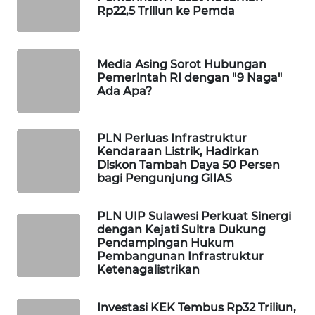
Rp22,5 Triliun ke Pemda
WAHANA
SPORT
Media Asing Sorot Hubungan
WAHANA
Pemerintah RI dengan "9 Naga"
UMKM
Ada Apa?
WAHANA
SELEB
PLN Perluas Infrastruktur
Kendaraan Listrik, Hadirkan
Diskon Tambah Daya 50 Persen
WAHANA
bagi Pengunjung GIIAS
PERSONA
PLN UIP Sulawesi Perkuat Sinergi
WAHANA
dengan Kejati Sultra Dukung
OTOMOTIF
Pendampingan Hukum
Pembangunan Infrastruktur
Ketenagalistrikan
WAHANA
HEALTH
Investasi KEK Tembus Rp32 Triliun,