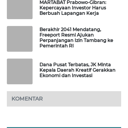
MARTABAT Prabowo-Gibran:
WAHANA
Kepercayaan Investor Harus
DESA
Berbuah Lapangan Kerja
WISATA
Berakhir 2041 Mendatang,
LAPAK
Freeport Resmi Ajukan
WAHANA
Perpanjangan Izin Tambang ke
Pemerintah RI
Wahana
Network
Dana Pusat Terbatas, JK Minta
Kepala Daerah Kreatif Gerakkan
KONSUMEN
Ekonomi dan Investasi
LISTRIK
MASYARAKAT
KOMENTAR
KELISTRIKAN
WALINKI
ID