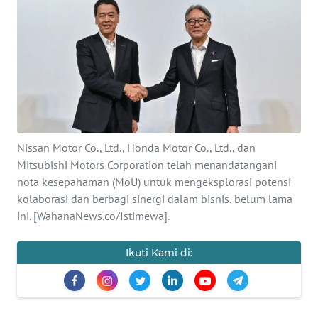
SAINS-TEKNO
KESEHATAN
INTERNASIONAL
SERBA-SERBI
Nissan Motor Co., Ltd., Honda Motor Co., Ltd., dan
Mitsubishi Motors Corporation telah menandatangani
PENDIDIKAN
nota kesepahaman (MoU) untuk mengeksplorasi potensi
kolaborasi dan berbagi sinergi dalam bisnis, belum lama
OLAHRAGA
ini. [WahanaNews.co/Istimewa].
OPINI
Ikuti Kami di:
EDITORIAL