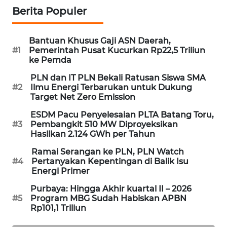
Berita Populer
MAWAKA
ID
Bantuan Khusus Gaji ASN Daerah,
#1
Pemerintah Pusat Kucurkan Rp22,5 Triliun
MARTABAT
ke Pemda
NET
PLN dan IT PLN Bekali Ratusan Siswa SMA
#2
Ilmu Energi Terbarukan untuk Dukung
PLN
Target Net Zero Emission
WATCH
ESDM Pacu Penyelesaian PLTA Batang Toru,
#3
Pembangkit 510 MW Diproyeksikan
MKLI
Hasilkan 2.124 GWh per Tahun
Ramai Serangan ke PLN, PLN Watch
LPKKI
#4
Pertanyakan Kepentingan di Balik Isu
Energi Primer
LKKI
Purbaya: Hingga Akhir kuartal II – 2026
#5
Program MBG Sudah Habiskan APBN
Rp101,1 Triliun
KOPEKLIN