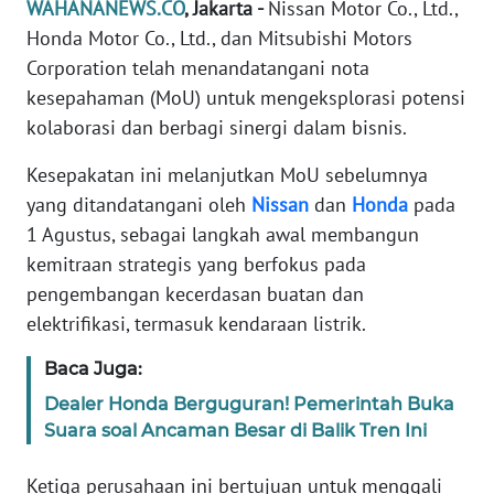
WAHANANEWS.CO
, Jakarta -
Nissan Motor Co., Ltd.,
Informasi
Honda Motor Co., Ltd., dan Mitsubishi Motors
INDEKS
Corporation telah menandatangani nota
BERITA
kesepahaman (MoU) untuk mengeksplorasi potensi
kolaborasi dan berbagi sinergi dalam bisnis.
KONTAK
KAMI
Kesepakatan ini melanjutkan MoU sebelumnya
yang ditandatangani oleh
Nissan
dan
Honda
pada
INFO
1 Agustus, sebagai langkah awal membangun
IKLAN
kemitraan strategis yang berfokus pada
pengembangan kecerdasan buatan dan
TENTANG
elektrifikasi, termasuk kendaraan listrik.
KAMI
Baca Juga:
PEDOMAN
Dealer Honda Berguguran! Pemerintah Buka
MEDIA
SIBER
Suara soal Ancaman Besar di Balik Tren Ini
Ketiga perusahaan ini bertujuan untuk menggali
REDAKSI