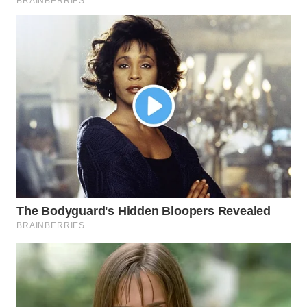
WN
MALUKU
WN
MALUT
WN
DAIRI
WN
DANAU
TOBA
WN
NIAS
WN
LANGKAT