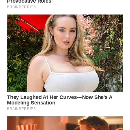
WN
SUMEDANG
WN
CIANJUR
WN
KEPULAUAN
SERIBU
WN
TANGERANG
WN
BINJAI
WN
CIREBON