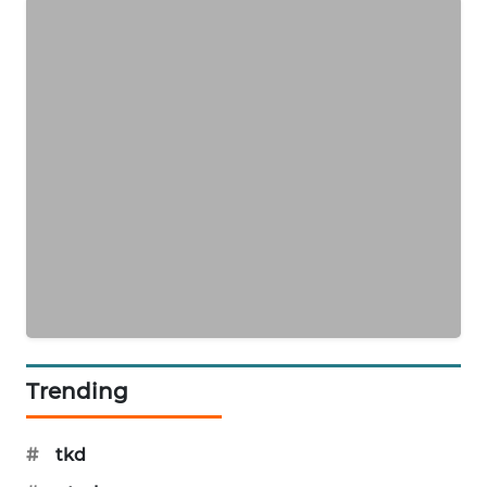
PORTAL
KONSUMEN
FORWAMKI
ALPERKLINAS
FORJASIDA
TAMBANG
NEWS
SITUNGIR
NEWS
Trending
SIDIKALANG
#
tkd
NEWS