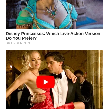
WN
PRIANGAN
TIMUR
WN
SEMARANG
WN
SOLO
WN
BOROBUDUR
WN
MADURA
WN
SURABAYA