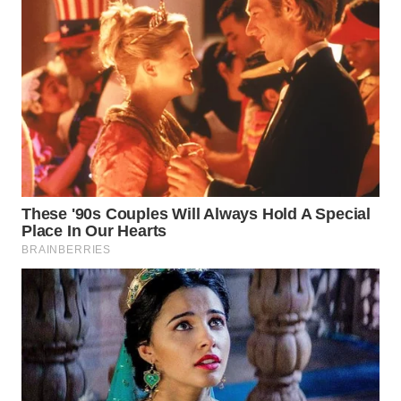
WN
INDRAMAYU
WN
KUNINGAN
WN
MAJALENGKA
WN
SUBANG
WN
SUKABUMI
WN
PURWAKARTA