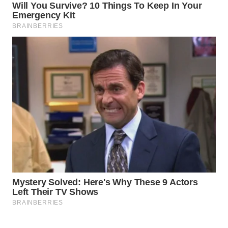
Wahana
Media
Group
WAHANA
NEWS
WAHANA
TANI
WAHANA
ADVOKAT
WAHANA
INFRASTRUKTUR
WAHANA
KONSUMEN