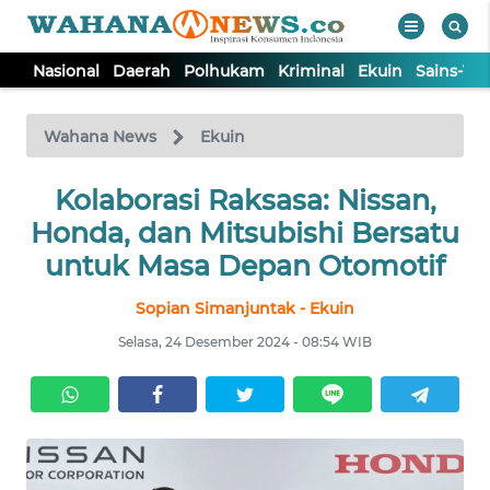
Nasional
Daerah
Polhukam
Kriminal
Ekuin
Sains-Te
WAHANA
Tutup
TV
Wahana News
Ekuin
NASIONAL
Kolaborasi Raksasa: Nissan,
Honda, dan Mitsubishi Bersatu
DAERAH
untuk Masa Depan Otomotif
Sopian Simanjuntak - Ekuin
POLHUKAM
Selasa, 24 Desember 2024 - 08:54 WIB
KRIMINAL
EKUIN