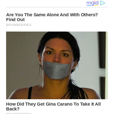
WN
KALTARA
WN
KALSEL
WN
KALTIM
WN
SULSEL
WN
GORONTALO
WN
SULUT