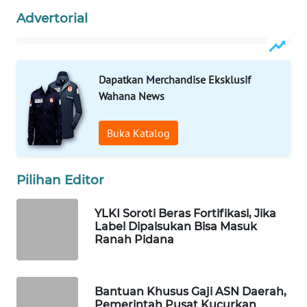
Advertorial
WAHANA
LISTRIK
WAHANA
Dapatkan Merchandise Eksklusif
TRAVEL
Wahana News
WAHANA
Buka Katalog
TV
WAHANANEWS
Pilihan Editor
ID
YLKI Soroti Beras Fortifikasi, Jika
WAHANANEWS
Label Dipalsukan Bisa Masuk
CO ID
Ranah Pidana
WAHANANEWS
NET
Bantuan Khusus Gaji ASN Daerah,
Pemerintah Pusat Kucurkan