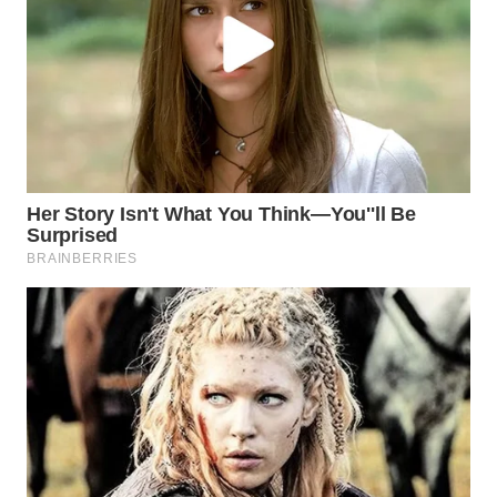
WN
TAPANULI
SELATAN
WN
TANJUNG
LESUNG
WN
KARO
WN
SIMALUNGUN
WN
LABUHANBATU
WN