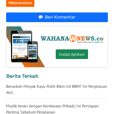
Wahananewsco
WN
BABEL
Beri Komentar
WN
SUMBAR
WN
SUMSEL
Install Aplikasi
WN
BENGKULU
Berita Terkait
WN
Benarkah Minyak Kayu Putih Bikin Irit BBM? Ini Penjelasan
LAMPUNG
Ahli
WN
Mudik Aman dengan Kendaraan Pribadi, Ini Persiapan
JATENG
Penting Sebelum Perjalanan