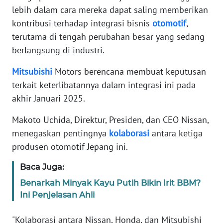
lebih dalam cara mereka dapat saling memberikan
kontribusi terhadap integrasi bisnis
otomotif
,
KARIR
terutama di tengah perubahan besar yang sedang
berlangsung di industri.
DISCLAIMER
Mitsubishi
Motors berencana membuat keputusan
Wahana
terkait keterlibatannya dalam integrasi ini pada
News
Regional
akhir Januari 2025.
Makoto Uchida, Direktur, Presiden, dan CEO Nissan,
WN
SUMUT
menegaskan pentingnya
kolaborasi
antara ketiga
produsen otomotif Jepang ini.
WN
Baca Juga:
JAKARTA
Benarkah Minyak Kayu Putih Bikin Irit BBM?
WN
Ini Penjelasan Ahli
JABAR
"Kolaborasi antara Nissan, Honda, dan Mitsubishi