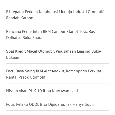
WN
RI-Jepang Perkuat Kolaborasi Menuju Industri Otomotif
NUSANTARA
Rendah Karbon
WN
JOGJA
Rencana Pemerintah BBM Campur Etanol 10%, Bos
Daihatsu Buka Suara
WN
JATIM
Soal Kredit Macet Otomotif, Perusahaan Leasing Buka-
bukaan
WN
BALI
Pacu Daya Saing IKM Alat Angkut, Kemenperin Perkuat
Rantai Pasok Otomotif
WN
KALBAR
Nissan Akan PHK 10 Ribu Karyawan Lagi
WN
Polri: Pelaku ODOL Bisa Dipidana, Tak Hanya Sopir
KALTENG