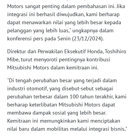
WN
Motors sangat penting dalam pembahasan ini. Jika
BANTEN
integrasi ini berhasil diwujudkan, kami berharap
dapat menawarkan nilai yang lebih besar kepada
WN
pelanggan yang lebih luas," ungkapnya dalam
NTT
konferensi pers pada Senin (23/12/2024).
WN
Direktur dan Perwakilan Eksekutif Honda, Toshihiro
KEPRI
Mibe, turut menyoroti pentingnya kontribusi
Mitsubishi Motors dalam kemitraan ini.
WN
PAPUA
"Di tengah perubahan besar yang terjadi dalam
industri otomotif, yang disebut-sebut sebagai
WN
perubahan terbesar dalam 100 tahun terakhir, kami
PAPUA
berharap keterlibatan Mitsubishi Motors dapat
BARAT
membawa dampak sosial yang lebih besar.
Kemitraan ini memungkinkan kami menciptakan
WN
RIAU
nilai baru dalam mobilitas melalui integrasi bisnis,"