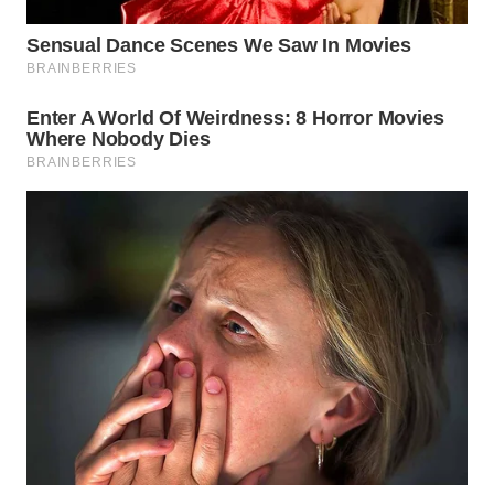
WN
NATUNA
WN
BINTAN
WN
MANDALIKA
WN
LIKUPANG
WN
LABUANBAJO
WN
BORNEO