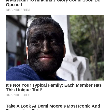
WN
BOGOR
WN
DEPOK
WN
TAPANULI
UTARA
WN
SAMOSIR
WN
PADANG
LAWAS