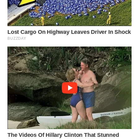
WN
SUMEDANG
WN
CIANJUR
WN
KEPULAUAN
SERIBU
WN
TANGERANG
WN
BINJAI
WN
CIREBON