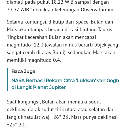
diamati pada pukul 18.22 WIB sampai dengan
23.37 WIB," demikian keterangan Observatorium.
KARIR
Selama konjungsi, dikutip dari Space, Bulan dan
DISCLAIMER
Mars akan tampak berada di rasi bintang Taurus.
Tingkat kecerahan Bulan akan mencapai
Wahana
magnitudo -12,0 (awalan minus berarti objek yang
News
sangat cerah di atas Bumi), sedangkan Mars akan
Regional
memiliki magnitudo 0,4.
WN
Baca Juga:
SUMUT
NASA Berhasil Rekam Citra 'Lukisan' van Gogh
di Langit Planet Jupiter
WN
JAKARTA
Saat konjungsi, Bulan akan memiliki sudut
deklinasi (jarak sudut titik utara atau selatan dari
WN
langit khatulistiwa) +26° 23'. Mars punya deklinasi
JABAR
+25° 20'.