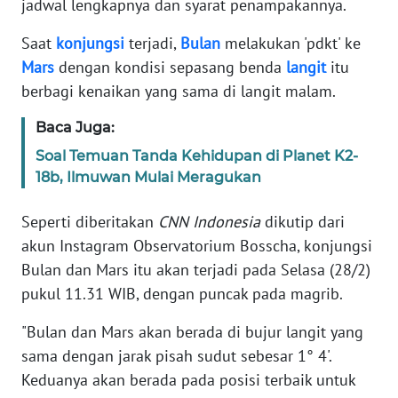
jadwal lengkapnya dan syarat penampakannya.
Informasi
Saat
konjungsi
terjadi,
Bulan
melakukan 'pdkt' ke
INDEKS
BERITA
Mars
dengan kondisi sepasang benda
langit
itu
berbagi kenaikan yang sama di langit malam.
KONTAK
Baca Juga:
KAMI
Soal Temuan Tanda Kehidupan di Planet K2-
INFO
18b, Ilmuwan Mulai Meragukan
IKLAN
Seperti diberitakan
CNN Indonesia
dikutip dari
TENTANG
akun Instagram Observatorium Bosscha, konjungsi
KAMI
Bulan dan Mars itu akan terjadi pada Selasa (28/2)
pukul 11.31 WIB, dengan puncak pada magrib.
PEDOMAN
MEDIA
"Bulan dan Mars akan berada di bujur langit yang
SIBER
sama dengan jarak pisah sudut sebesar 1° 4'.
Keduanya akan berada pada posisi terbaik untuk
REDAKSI