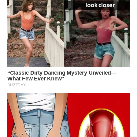
WN
PRIANGAN
TIMUR
WN
SEMARANG
WN
SOLO
WN
BOROBUDUR
WN
MADURA
WN
SURABAYA