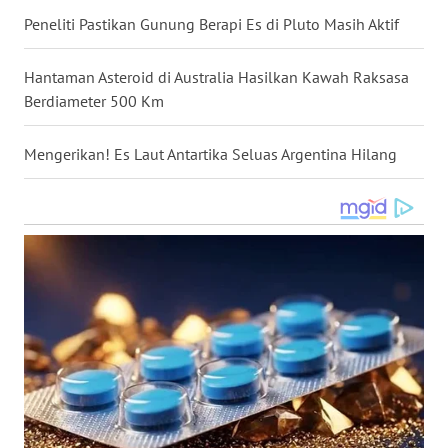
Peneliti Pastikan Gunung Berapi Es di Pluto Masih Aktif
WN
NUSANTARA
Hantaman Asteroid di Australia Hasilkan Kawah Raksasa
WN
Berdiameter 500 Km
JOGJA
Mengerikan! Es Laut Antartika Seluas Argentina Hilang
WN
JATIM
WN
BALI
WN
KALBAR
WN
KALTENG