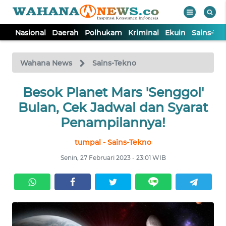
Nasional
Daerah
Polhukam
Kriminal
Ekuin
Sains-Te
WAHANA
Tutup
TV
Wahana News
Sains-Tekno
NASIONAL
Besok Planet Mars 'Senggol'
Bulan, Cek Jadwal dan Syarat
DAERAH
Penampilannya!
tumpal - Sains-Tekno
POLHUKAM
Senin, 27 Februari 2023 - 23:01 WIB
KRIMINAL
EKUIN