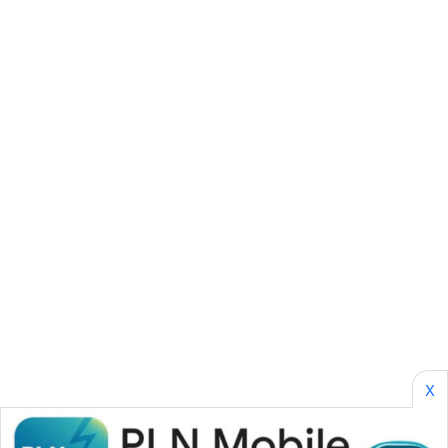
SONYA
ASA
NEWS
X