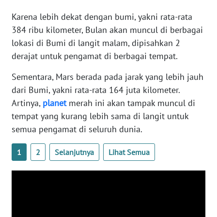
WN
Karena lebih dekat dengan bumi, yakni rata-rata
BANTEN
384 ribu kilometer, Bulan akan muncul di berbagai
lokasi di Bumi di langit malam, dipisahkan 2
WN
NTT
derajat untuk pengamat di berbagai tempat.
Sementara, Mars berada pada jarak yang lebih jauh
WN
dari Bumi, yakni rata-rata 164 juta kilometer.
KEPRI
Artinya,
planet
merah ini akan tampak muncul di
tempat yang kurang lebih sama di langit untuk
WN
PAPUA
semua pengamat di seluruh dunia.
WN
1
2
Selanjutnya
Lihat Semua
PAPUA
BARAT
WN
RIAU