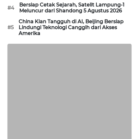
Bersiap Cetak Sejarah, Satelit Lampung-1
#4
MAWAKA
Meluncur dari Shandong 5 Agustus 2026
ID
China Kian Tangguh di AI, Beijing Bersiap
#5
Lindungi Teknologi Canggih dari Akses
Amerika
MARTABAT
NET
PLN
WATCH
MKLI
LPKKI
LKKI
KOPEKLIN