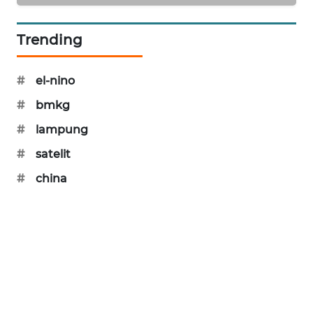
PORTAL
KONSUMEN
Trending
FORWAMKI
#
el-nino
ALPERKLINAS
#
bmkg
#
lampung
FORJASIDA
#
satelit
TAMBANG
#
china
NEWS
SITUNGIR
NEWS
SIDIKALANG
NEWS