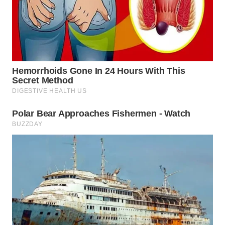
WN
NATUNA
WN
BINTAN
WN
MANDALIKA
WN
LIKUPANG
WN
LABUANBAJO
WN
BORNEO