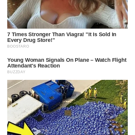
WN
BOGOR
WN
DEPOK
WN
TAPANULI
UTARA
WN
SAMOSIR
WN
PADANG
LAWAS