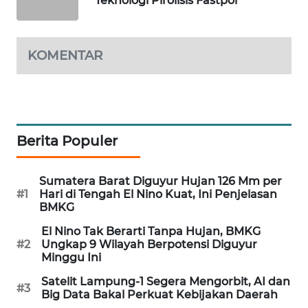
Teknologi Pirolisis Fastpol
WAHANA
DESA
WISATA
KOMENTAR
LAPAK
WAHANA
Wahana
Berita Populer
Network
KONSUMEN
Sumatera Barat Diguyur Hujan 126 Mm per
LISTRIK
#1
Hari di Tengah El Nino Kuat, Ini Penjelasan
BMKG
MASYARAKAT
El Nino Tak Berarti Tanpa Hujan, BMKG
KELISTRIKAN
#2
Ungkap 9 Wilayah Berpotensi Diguyur
Minggu Ini
WALINKI
Satelit Lampung-1 Segera Mengorbit, AI dan
#3
Big Data Bakal Perkuat Kebijakan Daerah
ID