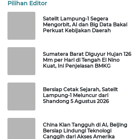
Pilihan Editor
WAHANA
LISTRIK
Satelit Lampung-1 Segera
Mengorbit, AI dan Big Data Bakal
Perkuat Kebijakan Daerah
WAHANA
TRAVEL
Sumatera Barat Diguyur Hujan 126
WAHANA
Mm per Hari di Tengah El Nino
TV
Kuat, Ini Penjelasan BMKG
WAHANANEWS
ID
Bersiap Cetak Sejarah, Satelit
Lampung-1 Meluncur dari
WAHANANEWS
Shandong 5 Agustus 2026
CO ID
WAHANANEWS
China Kian Tangguh di AI, Beijing
NET
Bersiap Lindungi Teknologi
Canggih dari Akses Amerika