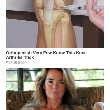
TAPANULI
TENGAH
WN DELI
SERDANG
WN
TEBING
TINGGI
WN
PAKPAK
WN
KARAWANG
WN
BEKASI