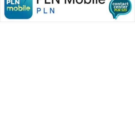
WAHANA MEDIA GROUP
|
|
|
WAHANA NEWS co
WAHANA TANI
WAHANA ADVOKAT
|
|
WAHANA INFRASTRUKTUR
WAHANA KONSUMEN
|
|
|
WAHANA LISTRIK
WAHANA TRAVEL
WAHANA TV
|
|
|
WAHANANEWS id
WAHANANEWS CO ID
WAHANANEWS NET
|
|
|
WAHANA SPORT ID
Wahana UMKM
Wahana Seleb