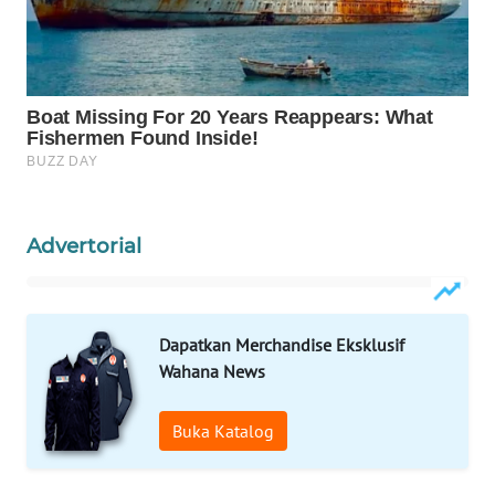
Wahana
Media
Group
WAHANA
NEWS
WAHANA
TANI
Advertorial
WAHANA
ADVOKAT
Dapatkan Merchandise Eksklusif
WAHANA
Wahana News
INFRASTRUKTUR
Buka Katalog
WAHANA
KONSUMEN