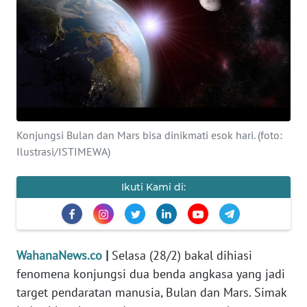
SAINS-TEKNO
KESEHATAN
INTERNASIONAL
SERBA-SERBI
Konjungsi Bulan dan Mars bisa dinikmati esok hari. (foto:
Ilustrasi/ISTIMEWA)
PENDIDIKAN
Ikuti Kami di:
OLAHRAGA
OPINI
WahanaNews.co
|
Selasa (28/2) bakal dihiasi
fenomena konjungsi dua benda angkasa yang jadi
EDITORIAL
target pendaratan manusia, Bulan dan Mars. Simak