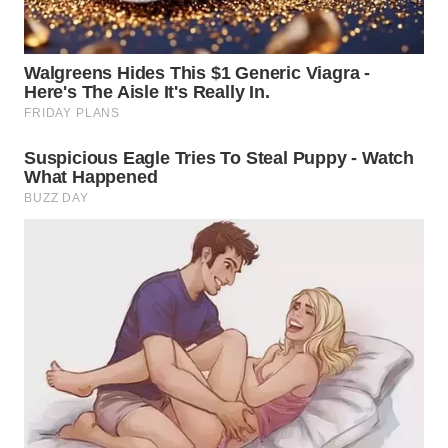
WN
KALTARA
WN
KALSEL
WN
KALTIM
WN
SULSEL
WN
GORONTALO
WN
SULUT