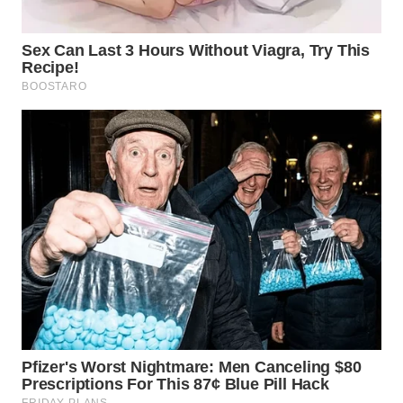
WN
MALUKU
WN
MALUT
WN
DAIRI
WN
DANAU
TOBA
WN
NIAS
WN
LANGKAT