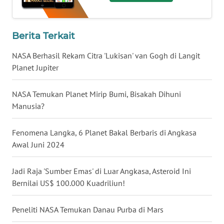
WN
BABEL
Berita Terkait
WN
NASA Berhasil Rekam Citra 'Lukisan' van Gogh di Langit
SUMBAR
Planet Jupiter
WN
NASA Temukan Planet Mirip Bumi, Bisakah Dihuni
SUMSEL
Manusia?
WN
Fenomena Langka, 6 Planet Bakal Berbaris di Angkasa
BENGKULU
Awal Juni 2024
WN
Jadi Raja 'Sumber Emas' di Luar Angkasa, Asteroid Ini
LAMPUNG
Bernilai US$ 100.000 Kuadriliun!
WN
Peneliti NASA Temukan Danau Purba di Mars
JATENG