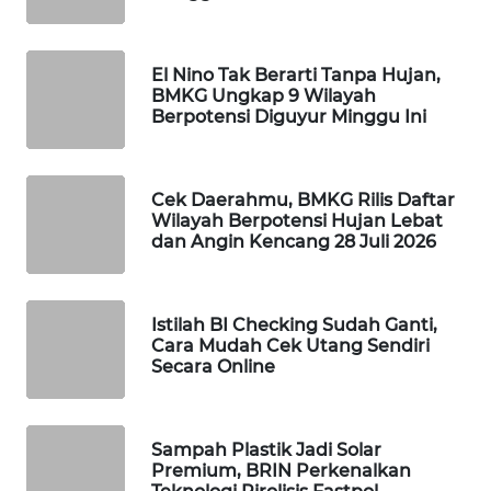
WAHANA
SPORT
El Nino Tak Berarti Tanpa Hujan,
BMKG Ungkap 9 Wilayah
WAHANA
Berpotensi Diguyur Minggu Ini
UMKM
WAHANA
Cek Daerahmu, BMKG Rilis Daftar
SELEB
Wilayah Berpotensi Hujan Lebat
dan Angin Kencang 28 Juli 2026
WAHANA
PERSONA
Istilah BI Checking Sudah Ganti,
Cara Mudah Cek Utang Sendiri
WAHANA
Secara Online
OTOMOTIF
WAHANA
Sampah Plastik Jadi Solar
HEALTH
Premium, BRIN Perkenalkan