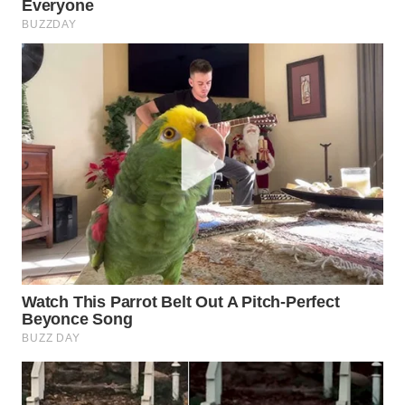
WN
INDRAMAYU
WN
KUNINGAN
WN
MAJALENGKA
WN
SUBANG
WN
SUKABUMI
WN
PURWAKARTA