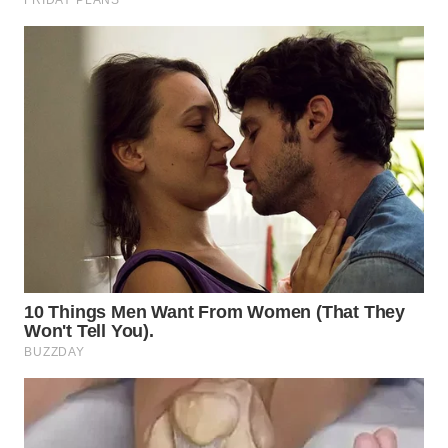
WN
TAPANULI
SELATAN
WN
TANJUNG
LESUNG
WN
KARO
WN
SIMALUNGUN
WN
LABUHANBATU
WN