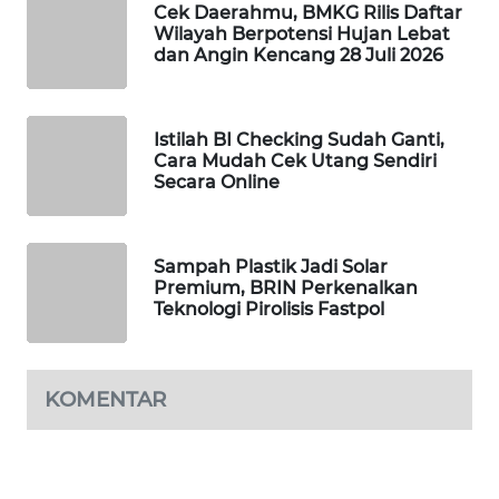
Cek Daerahmu, BMKG Rilis Daftar
Wilayah Berpotensi Hujan Lebat
MAWAKA
dan Angin Kencang 28 Juli 2026
ID
MARTABAT
Istilah BI Checking Sudah Ganti,
NET
Cara Mudah Cek Utang Sendiri
Secara Online
PLN
WATCH
Sampah Plastik Jadi Solar
MKLI
Premium, BRIN Perkenalkan
Teknologi Pirolisis Fastpol
LPKKI
KOMENTAR
LKKI
KOPEKLIN