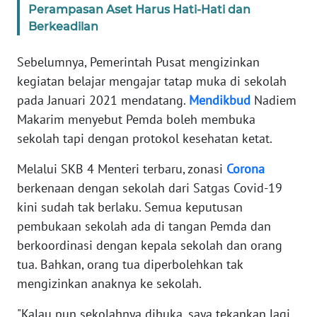
Perampasan Aset Harus Hati-Hati dan
WN
Berkeadilan
BANTEN
Sebelumnya, Pemerintah Pusat mengizinkan
WN
NTT
kegiatan belajar mengajar tatap muka di sekolah
pada Januari 2021 mendatang.
Mendikbud
Nadiem
WN
Makarim menyebut Pemda boleh membuka
KEPRI
sekolah tapi dengan protokol kesehatan ketat.
Melalui SKB 4 Menteri terbaru, zonasi
Corona
WN
PAPUA
berkenaan dengan sekolah dari Satgas Covid-19
kini sudah tak berlaku. Semua keputusan
WN
pembukaan sekolah ada di tangan Pemda dan
PAPUA
berkoordinasi dengan kepala sekolah dan orang
BARAT
tua. Bahkan, orang tua diperbolehkan tak
mengizinkan anaknya ke sekolah.
WN
RIAU
"Kalau pun sekolahnya dibuka, saya tekankan lagi,