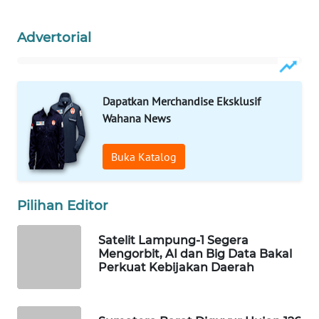
WAHANA
SPORT
Advertorial
WAHANA
UMKM
Dapatkan Merchandise Eksklusif
Wahana News
WAHANA
SELEB
Buka Katalog
WAHANA
PERSONA
Pilihan Editor
WAHANA
Satelit Lampung-1 Segera
OTOMOTIF
Mengorbit, AI dan Big Data Bakal
Perkuat Kebijakan Daerah
WAHANA
HEALTH