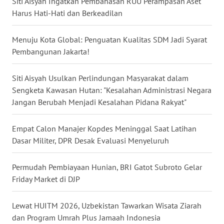
Siti Aisyah Ingatkan Pembahasan RUU Perampasan Aset
WN
Harus Hati-Hati dan Berkeadilan
NUSANTARA
Menuju Kota Global: Penguatan Kualitas SDM Jadi Syarat
WN
Pembangunan Jakarta!
JOGJA
Siti Aisyah Usulkan Perlindungan Masyarakat dalam
WN
Sengketa Kawasan Hutan: "Kesalahan Administrasi Negara
JATIM
Jangan Berubah Menjadi Kesalahan Pidana Rakyat"
WN
Empat Calon Manajer Kopdes Meninggal Saat Latihan
BALI
Dasar Militer, DPR Desak Evaluasi Menyeluruh
WN
Permudah Pembiayaan Hunian, BRI Gatot Subroto Gelar
KALBAR
Friday Market di DJP
WN
Lewat HUITM 2026, Uzbekistan Tawarkan Wisata Ziarah
KALTENG
dan Program Umrah Plus Jamaah Indonesia