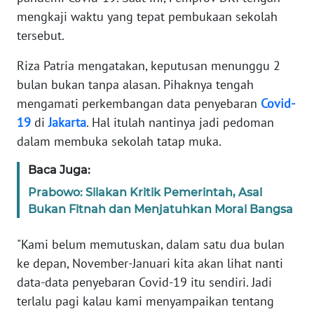
Informasi
mengkaji waktu yang tepat pembukaan sekolah
tersebut.
INDEKS
BERITA
Riza Patria mengatakan, keputusan menunggu 2
bulan bukan tanpa alasan. Pihaknya tengah
KONTAK
mengamati perkembangan data penyebaran
Covid-
KAMI
19
di
Jakarta
. Hal itulah nantinya jadi pedoman
dalam membuka sekolah tatap muka.
INFO
IKLAN
Baca Juga:
TENTANG
Prabowo: Silakan Kritik Pemerintah, Asal
KAMI
Bukan Fitnah dan Menjatuhkan Moral Bangsa
"Kami belum memutuskan, dalam satu dua bulan
PEDOMAN
MEDIA
ke depan, November-Januari kita akan lihat nanti
SIBER
data-data penyebaran Covid-19 itu sendiri. Jadi
terlalu pagi kalau kami menyampaikan tentang
REDAKSI