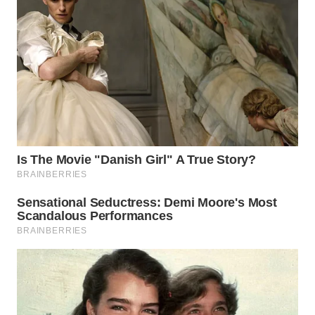
WN
BOGOR
WN
DEPOK
WN
TAPANULI
UTARA
WN
SAMOSIR
WN
PADANG
LAWAS