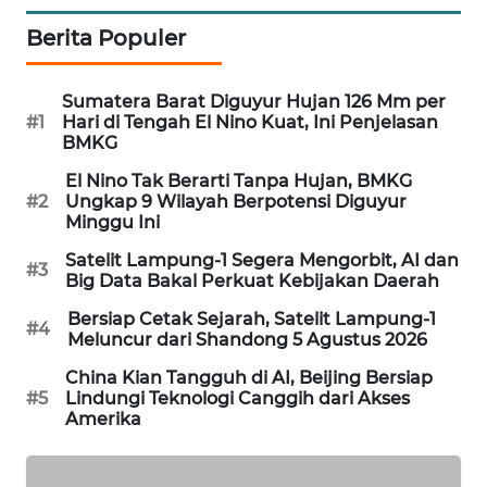
PORTAL
Berita Populer
KONSUMEN
Sumatera Barat Diguyur Hujan 126 Mm per
FORWAMKI
#1
Hari di Tengah El Nino Kuat, Ini Penjelasan
BMKG
ALPERKLINAS
El Nino Tak Berarti Tanpa Hujan, BMKG
#2
Ungkap 9 Wilayah Berpotensi Diguyur
FORJASIDA
Minggu Ini
Satelit Lampung-1 Segera Mengorbit, AI dan
#3
TAMBANG
Big Data Bakal Perkuat Kebijakan Daerah
NEWS
Bersiap Cetak Sejarah, Satelit Lampung-1
#4
Meluncur dari Shandong 5 Agustus 2026
SITUNGIR
China Kian Tangguh di AI, Beijing Bersiap
NEWS
#5
Lindungi Teknologi Canggih dari Akses
Amerika
SIDIKALANG
NEWS