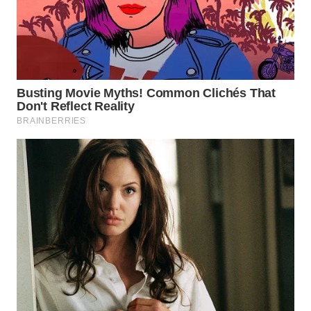
Wahana
Media
Group
WAHANA
NEWS
WAHANA
TANI
WAHANA
ADVOKAT
WAHANA
INFRASTRUKTUR
WAHANA
KONSUMEN