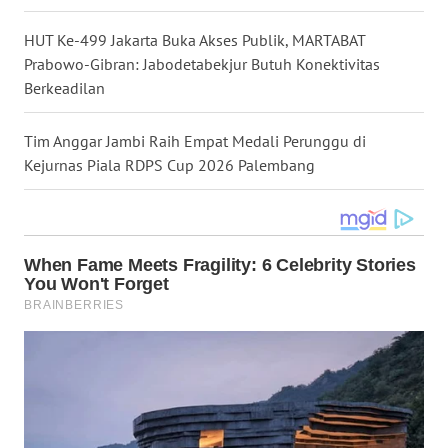
WN
HUT Ke-499 Jakarta Buka Akses Publik, MARTABAT
KALTARA
Prabowo-Gibran: Jabodetabekjur Butuh Konektivitas
Berkeadilan
WN
KALSEL
Tim Anggar Jambi Raih Empat Medali Perunggu di
Kejurnas Piala RDPS Cup 2026 Palembang
WN
KALTIM
WN
SULSEL
WN
GORONTALO
WN
SULUT