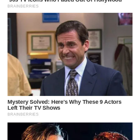
WN
PRIANGAN
TIMUR
WN
SEMARANG
WN
SOLO
WN
BOROBUDUR
WN
MADURA
WN
SURABAYA