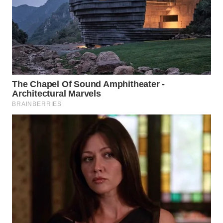
WN
MALUKU
WN
MALUT
WN
DAIRI
WN
DANAU
TOBA
WN
NIAS
WN
LANGKAT