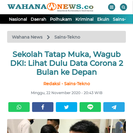
Nasional
Daerah
Polhukam
Kriminal
Ekuin
Sains-Te
WAHANA
Tutup
TV
Wahana News
Sains-Tekno
NASIONAL
Sekolah Tatap Muka, Wagub
DKI: Lihat Dulu Data Corona 2
DAERAH
Bulan ke Depan
Redaksi - Sains-Tekno
POLHUKAM
Minggu, 22 November 2020 - 20:43 WIB
KRIMINAL
EKUIN