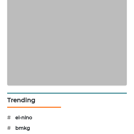
SIBARAGAS
NEWS
METRO
SIANTAR
NEWS
METRO
MEDAN
NEWS
METRO
JAKARTA
Trending
NEWS
KRT
#
el-nino
NEWS
#
bmkg