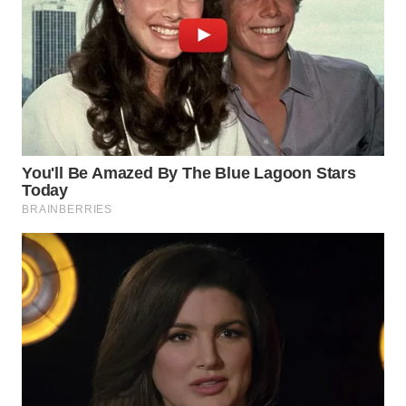
WN
SUMEDANG
WN
CIANJUR
WN
KEPULAUAN
SERIBU
WN
TANGERANG
WN
BINJAI
WN
CIREBON