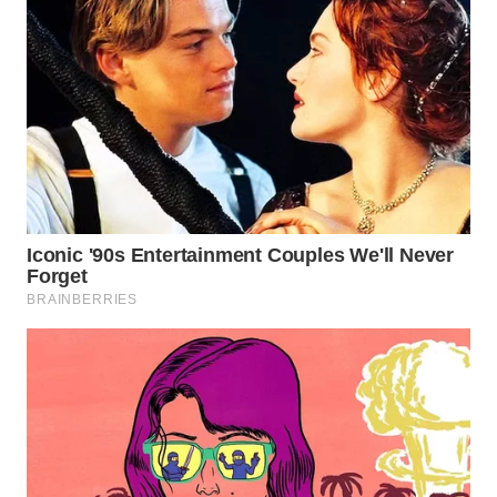
WN
NATUNA
WN
BINTAN
WN
MANDALIKA
WN
LIKUPANG
WN
LABUANBAJO
WN
BORNEO