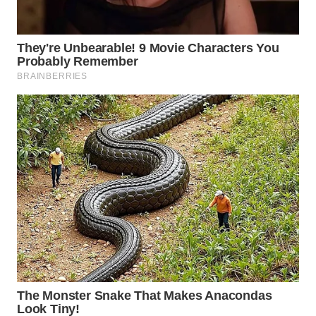
WN
TAPANULI
SELATAN
WN
TANJUNG
LESUNG
WN
KARO
WN
SIMALUNGUN
WN
LABUHANBATU
WN