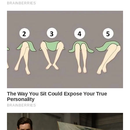
TAPANULI
TENGAH
WN DELI
SERDANG
WN
TEBING
TINGGI
WN
PAKPAK
WN
KARAWANG
WN
BEKASI