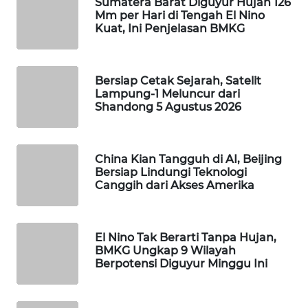
Sumatera Barat Diguyur Hujan 126
WAHANA
Mm per Hari di Tengah El Nino
Kuat, Ini Penjelasan BMKG
DESA
WISATA
LAPAK
Bersiap Cetak Sejarah, Satelit
Lampung-1 Meluncur dari
WAHANA
Shandong 5 Agustus 2026
Wahana
Network
China Kian Tangguh di AI, Beijing
Bersiap Lindungi Teknologi
KONSUMEN
Canggih dari Akses Amerika
LISTRIK
MASYARAKAT
El Nino Tak Berarti Tanpa Hujan,
KELISTRIKAN
BMKG Ungkap 9 Wilayah
Berpotensi Diguyur Minggu Ini
WALINKI
ID