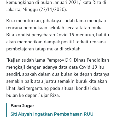
kemungkinan di bulan Januari 2021," kata Riza di
Jakarta, Minggu (22/11/2020).
KARIR
Riza menuturkan, pihaknya sudah lama mengkaji
DISCLAIMER
rencana pembukaan sekolah secara tatap muka.
Bila kondisi penyebaran Covid-19 menurun, hal itu
Wahana
akan memberikan dampak positif terkait rencana
News
pembelajaran tatap muka di sekolah.
Regional
"Kajian sudah lama Pemprov DKI Dinas Pendidikan
WN
mengkaji dengan adanya data-data Covid-19 itu
SUMUT
sendiri, apakah dalam dua bulan ke depan datanya
semakin baik atau justru semakin buruk kita akan
WN
lihat. Jadi tergantung pada situasi kondisi dua
JAKARTA
bulan ke depan," ujar Riza.
WN
Baca Juga:
JABAR
Siti Aisyah Ingatkan Pembahasan RUU