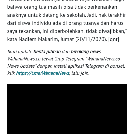
bahwa orang tua masih bisa tidak perkenankan
WN
anaknya untuk datang ke sekolah. Jadi, hak terakhir
SERAMBI
dari siswa individu ada di orang tuanya dan harus
saya tekankan, ini diperbolehkan, tidak diwajibkan,"
WN
kata Nadiem Makarim, Jumat (20/11/2020). [qnt]
JAMBI
Ikuti update
berita pilihan
dan
breaking news
WN
WahanaNews.co lewat Grup Telegram "WahanaNews.co
SULTRA
News Update" dengan install aplikasi Telegram di ponsel,
klik
https://t.me/WahanaNews
, lalu join.
WN
NTB
WN
SULTENG
WN
SULBAR