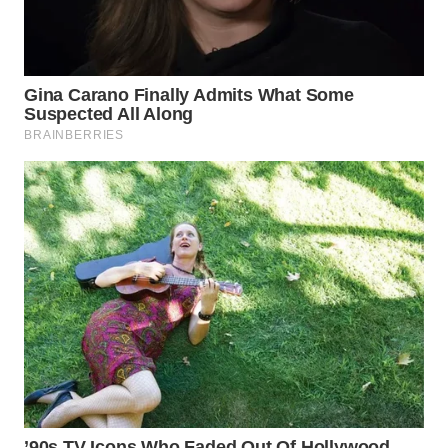
WN
INDRAMAYU
WN
KUNINGAN
WN
MAJALENGKA
WN
SUBANG
WN
SUKABUMI
WN
PURWAKARTA