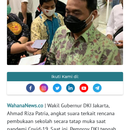
SAINS-TEKNO
KESEHATAN
INTERNASIONAL
SERBA-SERBI
PENDIDIKAN
Ikuti Kami di:
OLAHRAGA
OPINI
WahanaNews.co
| Wakil Gubernur DKI Jakarta,
Ahmad Riza Patria, angkat suara terkait rencana
EDITORIAL
pembukaan sekolah secara tatap muka saat
pandemi Covid-19. Saat ini, Pemprov DKI tengah