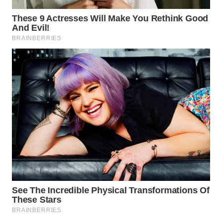
WAHANA
LISTRIK
WAHANA
TRAVEL
WAHANA
TV
WAHANANEWS
ID
WAHANANEWS
CO ID
WAHANANEWS
NET