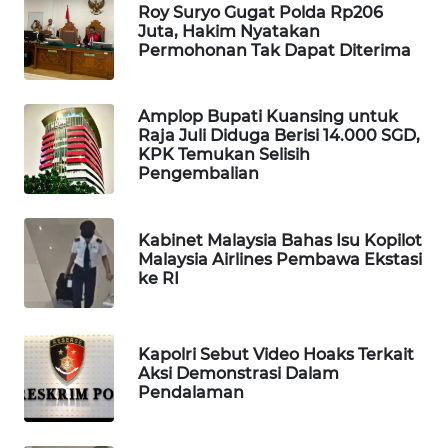
Roy Suryo Gugat Polda Rp206
WAHANA
Juta, Hakim Nyatakan
SPORT
Permohonan Tak Dapat Diterima
WAHANA
Amplop Bupati Kuansing untuk
UMKM
Raja Juli Diduga Berisi 14.000 SGD,
KPK Temukan Selisih
WAHANA
Pengembalian
SELEB
Kabinet Malaysia Bahas Isu Kopilot
WAHANA
Malaysia Airlines Pembawa Ekstasi
PERSONA
ke RI
WAHANA
OTOMOTIF
Kapolri Sebut Video Hoaks Terkait
Aksi Demonstrasi Dalam
Pendalaman
WAHANA
HEALTH