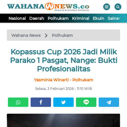
Nasional
Daerah
Polhukam
Kriminal
Ekuin
Sains-Te
WAHANA
Tutup
TV
Wahana News
Polhukam
NASIONAL
Kopassus Cup 2026 Jadi Milik
Parako 1 Pasgat, Nange: Bukti
DAERAH
Profesionalitas
Yasminia Winarti - Polhukam
POLHUKAM
Selasa, 3 Februari 2026 - 11:10 WIB
KRIMINAL
EKUIN