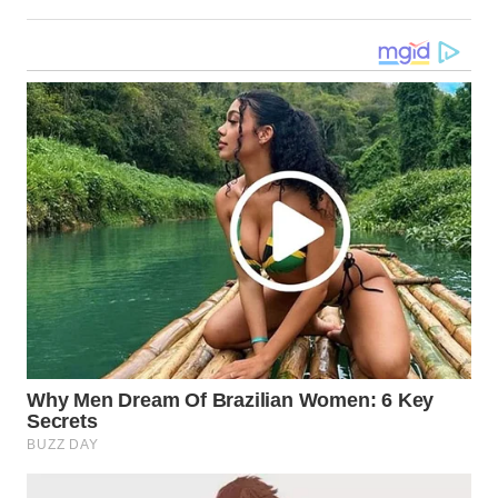
WN
KALTARA
WN
KALSEL
WN
KALTIM
WN
SULSEL
WN
GORONTALO
WN
SULUT