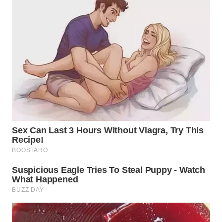
WN
MALUKU
WN
MALUT
WN
DAIRI
WN
DANAU
TOBA
WN
NIAS
WN
LANGKAT