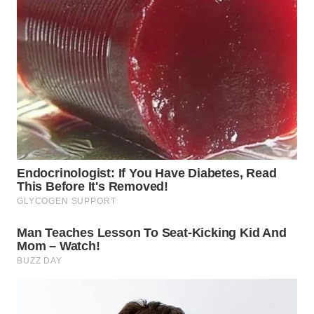
WN
TAPANULI
SELATAN
WN
TANJUNG
LESUNG
WN
KARO
WN
SIMALUNGUN
WN
LABUHANBATU
WN