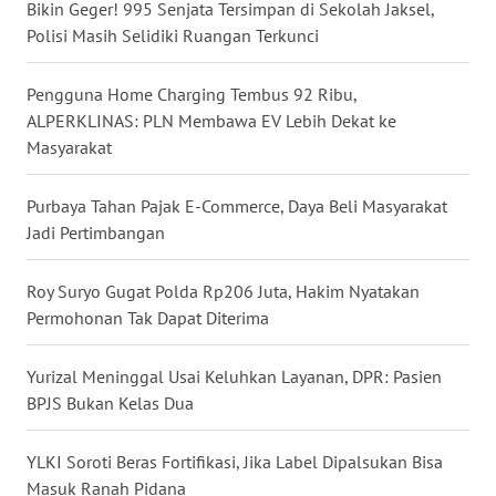
Bikin Geger! 995 Senjata Tersimpan di Sekolah Jaksel,
WN
Polisi Masih Selidiki Ruangan Terkunci
NUSANTARA
Pengguna Home Charging Tembus 92 Ribu,
WN
ALPERKLINAS: PLN Membawa EV Lebih Dekat ke
JOGJA
Masyarakat
WN
Purbaya Tahan Pajak E-Commerce, Daya Beli Masyarakat
JATIM
Jadi Pertimbangan
WN
Roy Suryo Gugat Polda Rp206 Juta, Hakim Nyatakan
BALI
Permohonan Tak Dapat Diterima
WN
Yurizal Meninggal Usai Keluhkan Layanan, DPR: Pasien
KALBAR
BPJS Bukan Kelas Dua
WN
KALTENG
YLKI Soroti Beras Fortifikasi, Jika Label Dipalsukan Bisa
Masuk Ranah Pidana