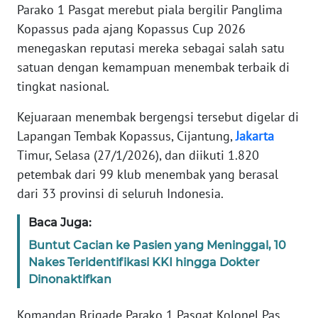
Informasi
Parako 1 Pasgat merebut piala bergilir Panglima
Kopassus pada ajang Kopassus Cup 2026
INDEKS
menegaskan reputasi mereka sebagai salah satu
BERITA
satuan dengan kemampuan menembak terbaik di
tingkat nasional.
KONTAK
KAMI
Kejuaraan menembak bergengsi tersebut digelar di
Lapangan Tembak Kopassus, Cijantung,
Jakarta
INFO
Timur, Selasa (27/1/2026), dan diikuti 1.820
IKLAN
petembak dari 99 klub menembak yang berasal
dari 33 provinsi di seluruh Indonesia.
TENTANG
KAMI
Baca Juga:
Buntut Cacian ke Pasien yang Meninggal, 10
PEDOMAN
MEDIA
Nakes Teridentifikasi KKI hingga Dokter
SIBER
Dinonaktifkan
Komandan Brigade Parako 1 Pasgat Kolonel Pas
REDAKSI