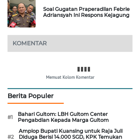
WAHANA
Soal Gugatan Praperadilan Febrie
DESA
Adriansyah Ini Respons Kejagung
WISATA
LAPAK
KOMENTAR
WAHANA
Wahana
Network
Memuat Kolom Komentar
KONSUMEN
LISTRIK
Berita Populer
MASYARAKAT
KELISTRIKAN
Bahari Gultom: LBH Gultom Center
#1
Pengabdian Kepada Marga Gultom
WALINKI
Amplop Bupati Kuansing untuk Raja Juli
ID
#2
Diduga Berisi 14.000 SGD, KPK Temukan