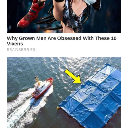
WN
BOGOR
WN
DEPOK
WN
TAPANULI
UTARA
WN
SAMOSIR
WN
PADANG
LAWAS