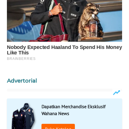
Wahana
Media
Group
WAHANA
NEWS
WAHANA
TANI
WAHANA
ADVOKAT
Advertorial
WAHANA
INFRASTRUKTUR
Dapatkan Merchandise Eksklusif
Wahana News
WAHANA
KONSUMEN