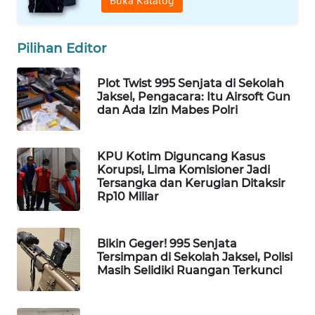
Buka Katalog
WAHANA
LISTRIK
Pilihan Editor
WAHANA
Plot Twist 995 Senjata di Sekolah
TRAVEL
Jaksel, Pengacara: Itu Airsoft Gun
dan Ada Izin Mabes Polri
WAHANA
TV
KPU Kotim Diguncang Kasus
Korupsi, Lima Komisioner Jadi
WAHANANEWS
Tersangka dan Kerugian Ditaksir
ID
Rp10 Miliar
WAHANANEWS
Bikin Geger! 995 Senjata
CO ID
Tersimpan di Sekolah Jaksel, Polisi
Masih Selidiki Ruangan Terkunci
WAHANANEWS
NET