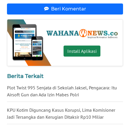
WN
Beri Komentar
BABEL
WN
SUMBAR
Install Aplikasi
WN
SUMSEL
WN
Berita Terkait
BENGKULU
Plot Twist 995 Senjata di Sekolah Jaksel, Pengacara: Itu
WN
Airsoft Gun dan Ada Izin Mabes Polri
LAMPUNG
KPU Kotim Diguncang Kasus Korupsi, Lima Komisioner
WN
Jadi Tersangka dan Kerugian Ditaksir Rp10 Miliar
JATENG