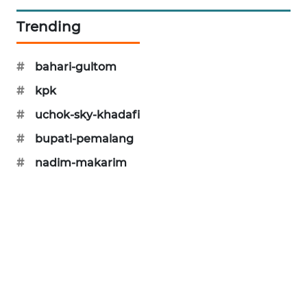
PORTAL
Trending
KONSUMEN
FORWAMKI
#
bahari-gultom
#
kpk
ALPERKLINAS
#
uchok-sky-khadafi
FORJASIDA
#
bupati-pemalang
#
nadim-makarim
TAMBANG
NEWS
SITUNGIR
NEWS
SIDIKALANG
NEWS