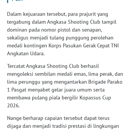
WN
BANTEN
Dalam kejuaraan tersebut, para prajurit yang
tergabung dalam Angkasa Shooting Club tampil
WN
dominan pada nomor pistol dan senapan,
NTT
sekaligus menjadi tulang punggung perolehan
medali kontingen Korps Pasukan Gerak Cepat TNI
WN
Angkatan Udara.
KEPRI
Tercatat Angkasa Shooting Club berhasil
WN
mengoleksi sembilan medali emas, lima perak, dan
PAPUA
lima perunggu yang mengantarkan Brigade Parako
1 Pasgat menyabet gelar juara umum serta
WN
membawa pulang piala bergilir Kopassus Cup
PAPUA
BARAT
2026.
Nange berharap capaian tersebut dapat terus
WN
dijaga dan menjadi tradisi prestasi di lingkungan
RIAU