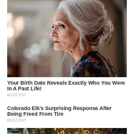
WN
PRIANGAN
TIMUR
WN
SEMARANG
WN
SOLO
WN
BOROBUDUR
WN
MADURA
WN
SURABAYA