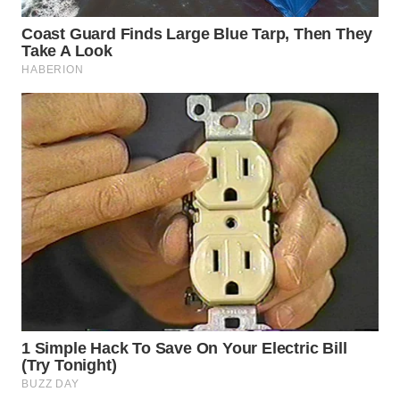
WN
SUMEDANG
WN
CIANJUR
WN
KEPULAUAN
SERIBU
WN
TANGERANG
WN
BINJAI
WN
CIREBON