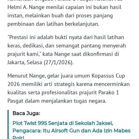
Helmi A. Nange menilai capaian ini bukan hasil
instan, melainkan buah dari proses panjang
KARIR
pembinaan dan latihan berkelanjutan.
DISCLAIMER
"Prestasi ini adalah bukti nyata dari hasil latihan
keras, dedikasi, dan semangat pantang menyerah
Wahana
News
prajurit kami," kata Nange saat dikonfirmasi di
Regional
Jakarta, Selasa (27/1/2026).
Menurut Nange, gelar juara umum Kopassus Cup
WN
SUMUT
2026 memiliki arti strategis karena mencerminkan
kualitas serta profesionalitas prajurit Parako 1
WN
Pasgat dalam menjalankan tugas negara.
JAKARTA
Baca Juga:
WN
Plot Twist 995 Senjata di Sekolah Jaksel,
JABAR
Pengacara: Itu Airsoft Gun dan Ada Izin Mabes
Polri