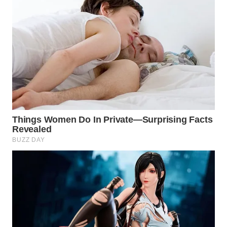
TAPANULI
TENGAH
WN DELI
SERDANG
WN
TEBING
TINGGI
WN
PAKPAK
WN
KARAWANG
WN
BEKASI