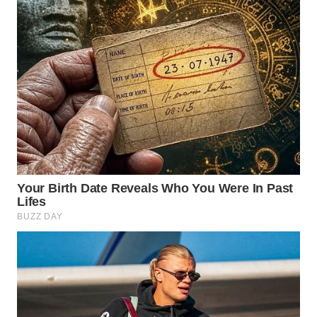
WN
NATUNA
WN
BINTAN
WN
MANDALIKA
WN
LIKUPANG
WN
LABUANBAJO
WN
BORNEO