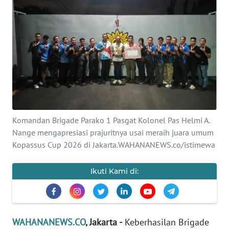
SAINS-TEKNO
KESEHATAN
INTERNASIONAL
SERBA-SERBI
PENDIDIKAN
Komandan Brigade Parako 1 Pasgat Kolonel Pas Helmi A.
Nange mengapresiasi prajuritnya usai meraih juara umum
Kopassus Cup 2026 di Jakarta.WAHANANEWS.co/istimewa
OLAHRAGA
Ikuti Kami di:
OPINI
EDITORIAL
WAHANANEWS.CO
, Jakarta -
Keberhasilan Brigade