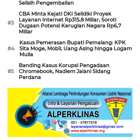
Selisih Pengembalian
MAWAKA
CBA Minta Kejati DKI Selidiki Proyek
ID
Layanan Internet Rp315,8 Miliar, Soroti
#3
Dugaan Potensi Kerugian Negara Rp6,7
Miliar
MARTABAT
NET
Kasus Pemerasan Bupati Pemalang: KPK
#4
Sita Moge, Mobil, Uang Asing hingga Logam
Mulia
PLN
WATCH
Banding Kasus Korupsi Pengadaan
#5
Chromebook, Nadiem Jalani Sidang
Perdana
MKLI
LPKKI
LKKI
KOPEKLIN