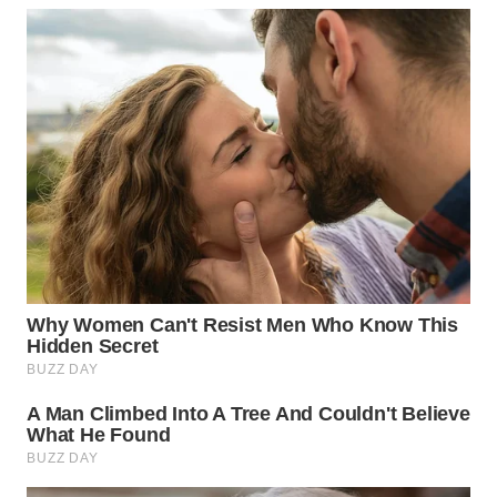
WN
INDRAMAYU
WN
KUNINGAN
WN
MAJALENGKA
WN
SUBANG
WN
SUKABUMI
WN
PURWAKARTA