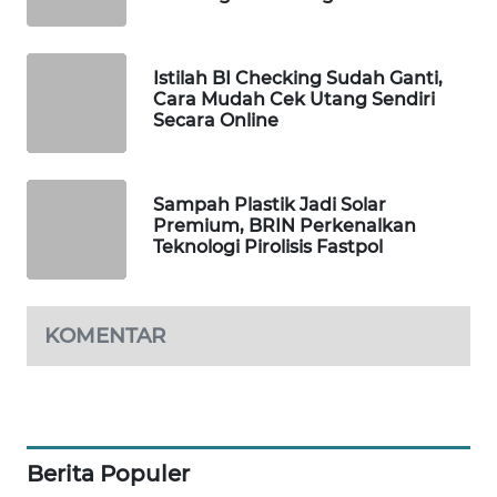
WAHANA
LISTRIK
Istilah BI Checking Sudah Ganti,
Cara Mudah Cek Utang Sendiri
WAHANA
Secara Online
TRAVEL
WAHANA
Sampah Plastik Jadi Solar
TV
Premium, BRIN Perkenalkan
Teknologi Pirolisis Fastpol
WAHANANEWS
ID
KOMENTAR
WAHANANEWS
CO ID
WAHANANEWS
NET
Berita Populer