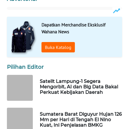
WN
NATUNA
Dapatkan Merchandise Eksklusif
WN
Wahana News
BINTAN
Buka Katalog
WN
MANDALIKA
Pilihan Editor
WN
LIKUPANG
Satelit Lampung-1 Segera
Mengorbit, AI dan Big Data Bakal
Perkuat Kebijakan Daerah
WN
LABUANBAJO
Sumatera Barat Diguyur Hujan 126
WN
Mm per Hari di Tengah El Nino
BORNEO
Kuat, Ini Penjelasan BMKG