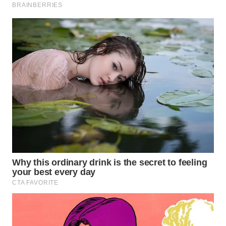
WN
KALTARA
WN
KALSEL
WN
KALTIM
WN
SULSEL
WN
GORONTALO
WN
SULUT