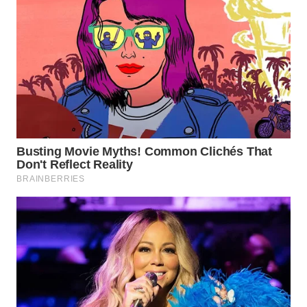
WN
MALUKU
WN
MALUT
WN
DAIRI
WN
DANAU
TOBA
WN
NIAS
WN
LANGKAT