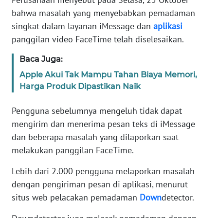
Informasi
bahwa masalah yang menyebabkan pemadaman
singkat dalam layanan iMessage dan
aplikasi
INDEKS
BERITA
panggilan video FaceTime telah diselesaikan.
Baca Juga:
KONTAK
KAMI
Apple Akui Tak Mampu Tahan Biaya Memori,
Harga Produk Dipastikan Naik
INFO
IKLAN
Pengguna sebelumnya mengeluh tidak dapat
mengirim dan menerima pesan teks di iMessage
TENTANG
dan beberapa masalah yang dilaporkan saat
KAMI
melakukan panggilan FaceTime.
PEDOMAN
Lebih dari 2.000 pengguna melaporkan masalah
MEDIA
dengan pengiriman pesan di aplikasi, menurut
SIBER
situs web pelacakan pemadaman
Down
detector.
REDAKSI