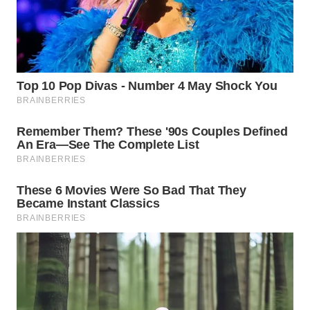
WN
TAPANULI
SELATAN
WN
TANJUNG
LESUNG
WN
KARO
WN
SIMALUNGUN
WN
LABUHANBATU
WN