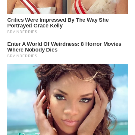
WN
SUMEDANG
WN
CIANJUR
WN
KEPULAUAN
SERIBU
WN
TANGERANG
WN
BINJAI
WN
CIREBON