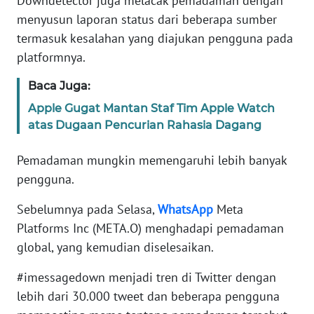
Downdetector juga melacak pemadaman dengan
menyusun laporan status dari beberapa sumber
KARIR
termasuk kesalahan yang diajukan pengguna pada
platformnya.
DISCLAIMER
Baca Juga:
Wahana
Apple Gugat Mantan Staf Tim Apple Watch
News
atas Dugaan Pencurian Rahasia Dagang
Regional
Pemadaman mungkin memengaruhi lebih banyak
WN
pengguna.
SUMUT
Sebelumnya pada Selasa,
WhatsApp
Meta
WN
Platforms Inc (META.O) menghadapi pemadaman
JAKARTA
global, yang kemudian diselesaikan.
WN
#imessagedown menjadi tren di Twitter dengan
JABAR
lebih dari 30.000 tweet dan beberapa pengguna