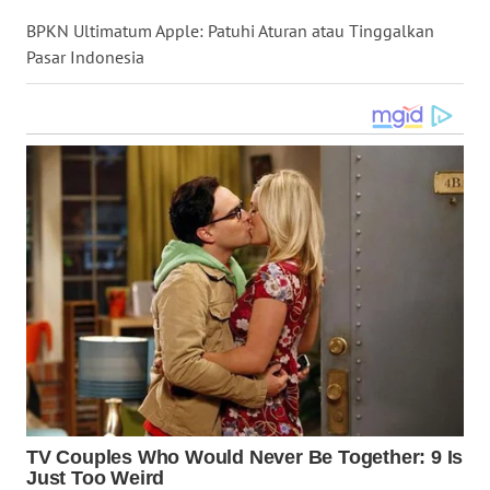
WN
BPKN Ultimatum Apple: Patuhi Aturan atau Tinggalkan
NUSANTARA
Pasar Indonesia
WN
JOGJA
WN
JATIM
WN
BALI
WN
KALBAR
WN
KALTENG