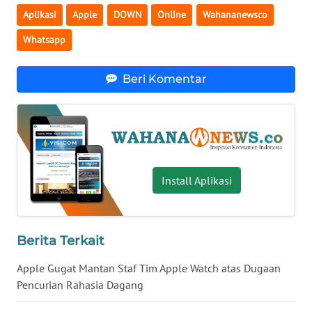
Aplikasi
Apple
DOWN
Online
Wahananewsco
WN
SERAMBI
Whatsapp
WN
Beri Komentar
JAMBI
WN
SULTRA
WN
Install Aplikasi
NTB
WN
Berita Terkait
SULTENG
Apple Gugat Mantan Staf Tim Apple Watch atas Dugaan
WN
Pencurian Rahasia Dagang
SULBAR