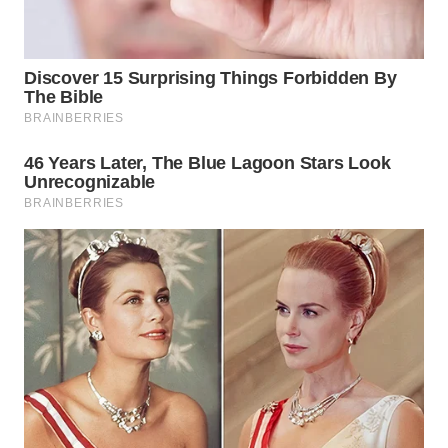
WN
BOGOR
WN
DEPOK
WN
TAPANULI
UTARA
WN
SAMOSIR
WN
PADANG
LAWAS