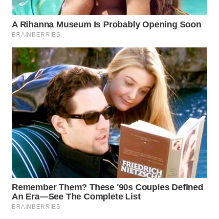
WN
INDRAMAYU
WN
KUNINGAN
WN
MAJALENGKA
WN
SUBANG
WN
SUKABUMI
WN
PURWAKARTA