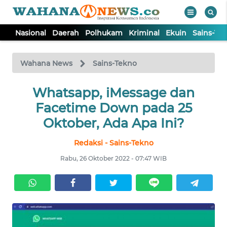
Nasional
Daerah
Polhukam
Kriminal
Ekuin
Sains-Te
WAHANA
Tutup
TV
Wahana News
Sains-Tekno
NASIONAL
Whatsapp, iMessage dan
Facetime Down pada 25
DAERAH
Oktober, Ada Apa Ini?
Redaksi - Sains-Tekno
POLHUKAM
Rabu, 26 Oktober 2022 - 07:47 WIB
KRIMINAL
EKUIN