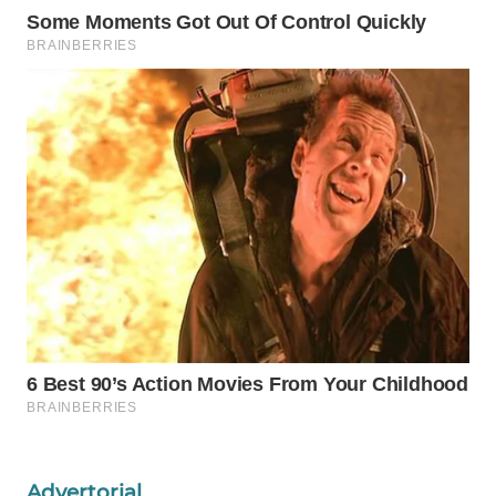
WN
PRIANGAN
TIMUR
WN
SEMARANG
WN
SOLO
WN
BOROBUDUR
WN
MADURA
WN
SURABAYA
Advertorial