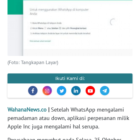
SAINS-TEKNO
KESEHATAN
INTERNASIONAL
SERBA-SERBI
(Foto: Tangkapan Layar)
PENDIDIKAN
Ikuti Kami di:
OLAHRAGA
OPINI
WahanaNews.co
|
Setelah WhatsApp mengalami
pemadaman atau down, aplikasi perpesanan milik
EDITORIAL
Apple Inc juga mengalami hal serupa.
Perusahaan menyebut pada Selasa, 25 Oktober