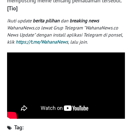
memposting meme tentang pemadaman tersebut.
WN
[Tio]
BANTEN
Ikuti update
berita pilihan
dan
breaking news
WN
WahanaNews.co lewat Grup Telegram "WahanaNews.co
NTT
News Update" dengan install aplikasi Telegram di ponsel,
klik
https://t.me/WahanaNews
, lalu join.
WN
KEPRI
WN
PAPUA
WN
PAPUA
BARAT
WN
RIAU
Tag: