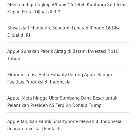
Menkomdigi Ungkap iPhone 16 Telah Kantongi Sertifikasi,
WN
Kapan Mulai Dijual di RI?
BABEL
Sinyal dari Menperin, Sebelum Lebaran iPhone 16 Bisa
WN
Dijual di RI
SUMBAR
Apple Gunakan Pabrik Airtag di Batam, Investasi Rp16
WN
Triliun
SUMSEL
Ekonom Telisa Aulia Falianty Dorong Apple Bangun
WN
Fasilitas Produksi di Indonesia
BENGKULU
Apple, Meta hingga Uber Sumbang Dana Besar untuk
WN
Pelantikan Presiden AS Terpilih Donald Trump
LAMPUNG
Apple Janjikan Pabrik Smartphone Mewah di Indonesia
WN
JATENG
dengan Investasi Fantastis