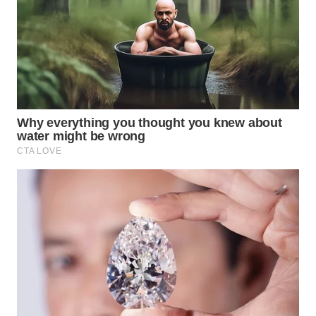
TAPANULI
TENGAH
WN DELI
SERDANG
WN
TEBING
TINGGI
WN
PAKPAK
WN
KARAWANG
WN
BEKASI