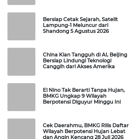
Wahana
Media
Bersiap Cetak Sejarah, Satelit
Group
Lampung-1 Meluncur dari
Shandong 5 Agustus 2026
WAHANA
NEWS
China Kian Tangguh di AI, Beijing
WAHANA
Bersiap Lindungi Teknologi
TANI
Canggih dari Akses Amerika
WAHANA
ADVOKAT
El Nino Tak Berarti Tanpa Hujan,
BMKG Ungkap 9 Wilayah
Berpotensi Diguyur Minggu Ini
WAHANA
INFRASTRUKTUR
WAHANA
Cek Daerahmu, BMKG Rilis Daftar
Wilayah Berpotensi Hujan Lebat
KONSUMEN
dan Angin Kencang 28 Juli 2026