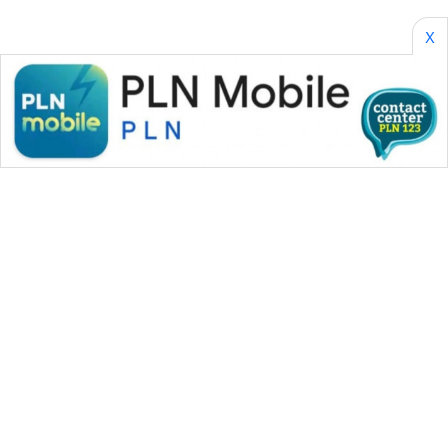
CILEUNGSI
NEWS
X
BERKAT
NEWS
BERAMPU
NEWS
ANUGERAH
NEWS
AKHLAK
ID
PERAPKI
WAHANA MEDIA GROUP
NEWS
|
|
|
WAHANA NEWS co
WAHANA TANI
WAHANA ADVOKAT