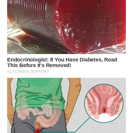
WN
NUSANTARA
WN
JOGJA
WN
JATIM
WN
BALI
WN
KALBAR
WN
KALTENG