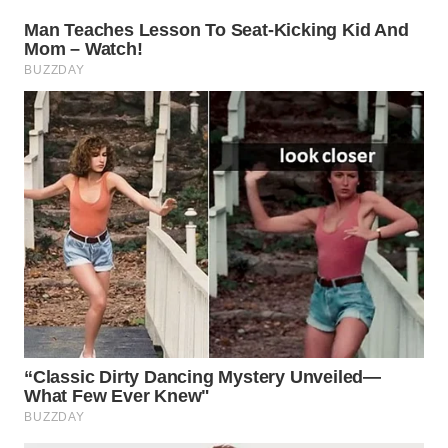
WN
SUMEDANG
WN
CIANJUR
WN
KEPULAUAN
SERIBU
WN
TANGERANG
WN
BINJAI
WN
CIREBON