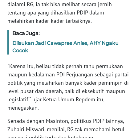
dialami RG, ia tak bisa melihat secara jernih
tentang apa yang dihasilkan PDIP dalam
KARIR
melahirkan kader-kader terbaiknya.
DISCLAIMER
Baca Juga:
Diisukan Jadi Cawapres Anies, AHY Ngaku
Wahana
Cocok
News
Regional
"Karena itu, beliau tidak pernah tahu permukaan
maupun kedalaman PDI Perjuangan sebagai partai
WN
SUMUT
politik yang melahirkan banyak kader pemimpin di
level pusat dan daerah, baik di eksekutif maupun
WN
legislatif," ujar Ketua Umum Repdem itu,
JAKARTA
menegaskan.
Senada dengan Masinton, politikus PDIP lainnya,
WN
JABAR
Zuhairi Miswari, menilai, RG tak memahami betul
persepsi publik terhadap ketokohan.