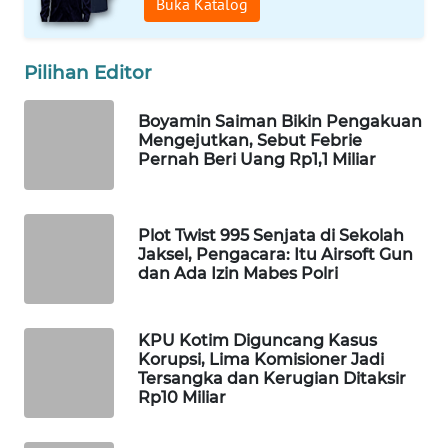
Buka Katalog
Wahana
Media
Group
Pilihan Editor
WAHANA
Boyamin Saiman Bikin Pengakuan
NEWS
Mengejutkan, Sebut Febrie
Pernah Beri Uang Rp1,1 Miliar
WAHANA
TANI
Plot Twist 995 Senjata di Sekolah
Jaksel, Pengacara: Itu Airsoft Gun
WAHANA
dan Ada Izin Mabes Polri
ADVOKAT
WAHANA
KPU Kotim Diguncang Kasus
INFRASTRUKTUR
Korupsi, Lima Komisioner Jadi
Tersangka dan Kerugian Ditaksir
Rp10 Miliar
WAHANA
KONSUMEN