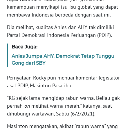
Informasi
kemampuan menyikapi isu-isu global yang dapat
membawa Indonesia berbeda dengan saat ini.
INDEKS
BERITA
Dia melihat, kualitas Anies dan AHY tak dimiliki
Partai Demokrasi Indonesia Perjuangan (PDIP).
KONTAK
KAMI
Baca Juga:
Anies Jumpa AHY, Demokrat Tetap Tunggu
INFO
Gong dari SBY
IKLAN
Pernyataan Rocky pun menuai komentar legislator
TENTANG
asal PDIP, Masinton Pasaribu.
KAMI
"RG sejak lama mengidap rabun warna. Beliau gak
PEDOMAN
pernah
on
melihat warna merah," katanya, saat
MEDIA
dihubungi wartawan, Sabtu (6/2/2021).
SIBER
Masinton mengatakan, akibat "rabun warna" yang
REDAKSI