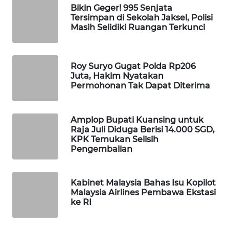
Bikin Geger! 995 Senjata
WAHANA
Tersimpan di Sekolah Jaksel, Polisi
LISTRIK
Masih Selidiki Ruangan Terkunci
WAHANA
TRAVEL
Roy Suryo Gugat Polda Rp206
Juta, Hakim Nyatakan
Permohonan Tak Dapat Diterima
WAHANA
TV
Amplop Bupati Kuansing untuk
WAHANANEWS
Raja Juli Diduga Berisi 14.000 SGD,
KPK Temukan Selisih
ID
Pengembalian
WAHANANEWS
CO ID
Kabinet Malaysia Bahas Isu Kopilot
Malaysia Airlines Pembawa Ekstasi
ke RI
WAHANANEWS
NET