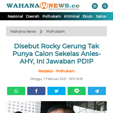
Nasional
Daerah
Polhukam
Kriminal
Ekuin
Sains-Te
WAHANA
Tutup
TV
Wahana News
Polhukam
NASIONAL
Disebut Rocky Gerung Tak
Punya Calon Sekelas Anies-
DAERAH
AHY, Ini Jawaban PDIP
Redaksi - Polhukam
POLHUKAM
Minggu, 7 Februari 2021 - 19:51 WIB
KRIMINAL
EKUIN