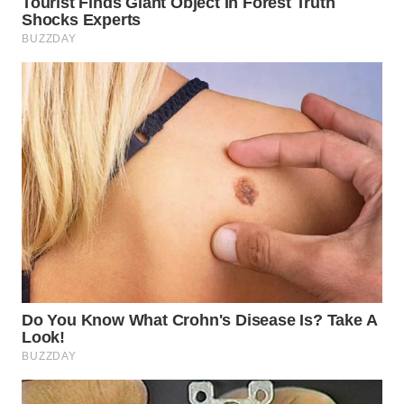
WN
MALUKU
WN
MALUT
WN
DAIRI
WN
DANAU
TOBA
WN
NIAS
WN
LANGKAT