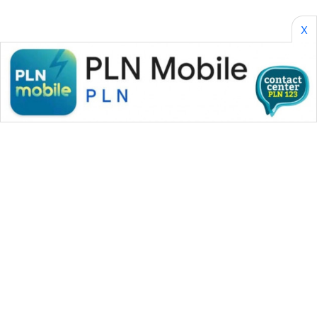
SONYA
ASA
X
NEWS
WAHANA MEDIA GROUP
|
|
|
WAHANA NEWS co
WAHANA TANI
WAHANA ADVOKAT