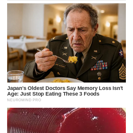
WN
BABEL
WN
SUMBAR
WN
SUMSEL
WN
BENGKULU
WN
LAMPUNG
WN
JATENG