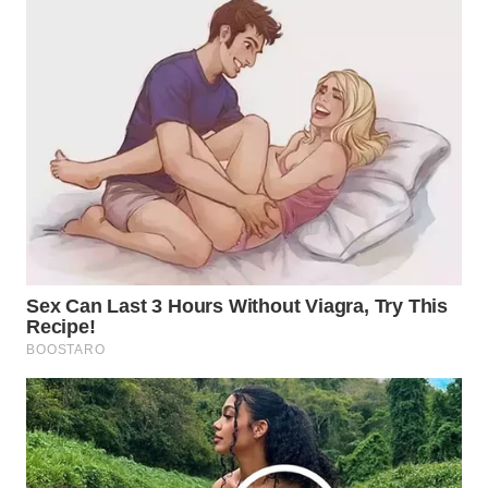
WN
INDRAMAYU
WN
KUNINGAN
WN
MAJALENGKA
WN
SUBANG
WN
SUKABUMI
WN
PURWAKARTA