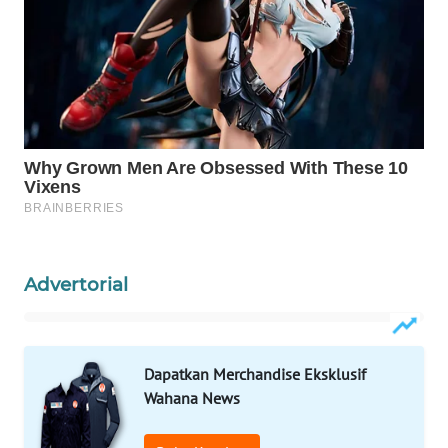
WN
NATUNA
WN
BINTAN
WN
MANDALIKA
WN
LIKUPANG
Advertorial
WN
LABUANBAJO
Dapatkan Merchandise Eksklusif
Wahana News
WN
BORNEO