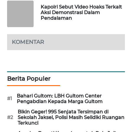
Kapolri Sebut Video Hoaks Terkait
WAHANA
Aksi Demonstrasi Dalam
SPORT
Pendalaman
WAHANA
UMKM
KOMENTAR
WAHANA
SELEB
WAHANA
Berita Populer
PERSONA
WAHANA
Bahari Gultom: LBH Gultom Center
#1
OTOMOTIF
Pengabdian Kepada Marga Gultom
Bikin Geger! 995 Senjata Tersimpan di
WAHANA
#2
Sekolah Jaksel, Polisi Masih Selidiki Ruangan
HEALTH
Terkunci