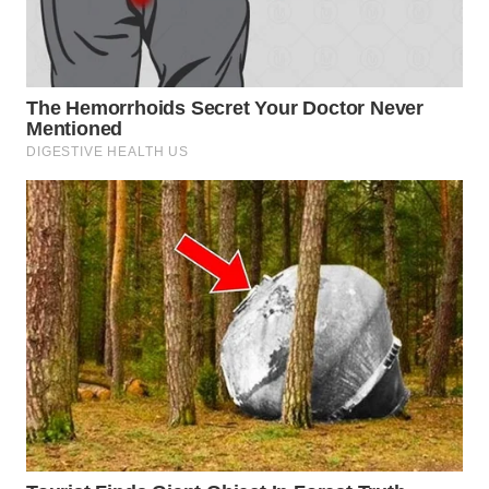
WN
KALTARA
WN
KALSEL
WN
KALTIM
WN
SULSEL
WN
GORONTALO
WN
SULUT