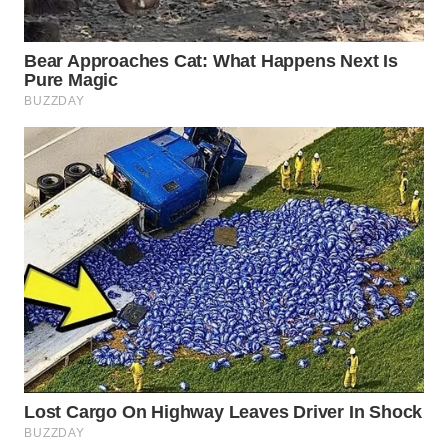
WN
BOGOR
WN
DEPOK
WN
TAPANULI
UTARA
WN
SAMOSIR
WN
PADANG
LAWAS