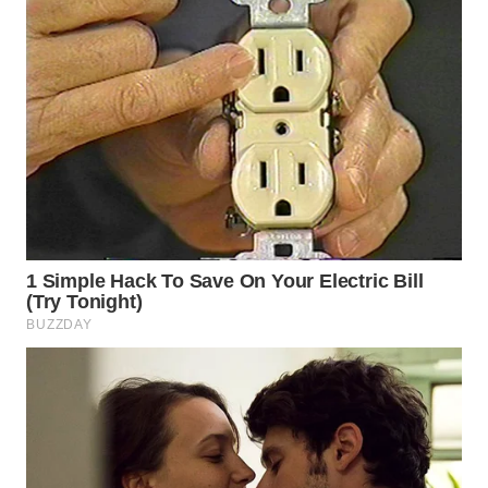
WN
TAPANULI
SELATAN
WN
TANJUNG
LESUNG
WN
KARO
WN
SIMALUNGUN
WN
LABUHANBATU
WN