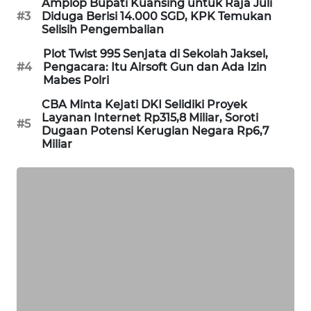
Amplop Bupati Kuansing untuk Raja Juli
WAHANA
#3
Diduga Berisi 14.000 SGD, KPK Temukan
Selisih Pengembalian
DESA
WISATA
Plot Twist 995 Senjata di Sekolah Jaksel,
#4
Pengacara: Itu Airsoft Gun dan Ada Izin
Mabes Polri
LAPAK
WAHANA
CBA Minta Kejati DKI Selidiki Proyek
Layanan Internet Rp315,8 Miliar, Soroti
#5
Dugaan Potensi Kerugian Negara Rp6,7
Wahana
Miliar
Network
KONSUMEN
LISTRIK
MASYARAKAT
KELISTRIKAN
WALINKI
ID