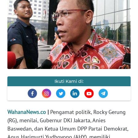
SAINS-TEKNO
KESEHATAN
INTERNASIONAL
SERBA-SERBI
PENDIDIKAN
Ikuti Kami di:
OLAHRAGA
OPINI
WahanaNews.co
|
Pengamat politik, Rocky Gerung
(RG), menilai, Gubernur DKI Jakarta, Anies
EDITORIAL
Baswedan, dan Ketua Umum DPP Partai Demokrat,
Agus Harimurti Yudhoyono (AHY), memiliki