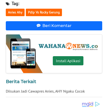
Tag:
WN
Anies Ahy
Pdip Vs Rocky Gerung
SERAMBI
Beri Komentar
WN
JAMBI
WN
SULTRA
Install Aplikasi
WN
NTB
WN
Berita Terkait
SULTENG
Diisukan Jadi Cawapres Anies, AHY Ngaku Cocok
WN
SULBAR