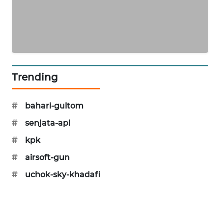
MAWAKA
ID
MARTABAT
NET
Trending
PLN
WATCH
#
bahari-gultom
#
senjata-api
MKLI
#
kpk
LPKKI
#
airsoft-gun
#
uchok-sky-khadafi
LKKI
KOPEKLIN