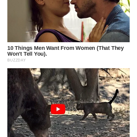
TAPANULI
TENGAH
WN DELI
SERDANG
WN
TEBING
TINGGI
WN
PAKPAK
WN
KARAWANG
WN
BEKASI