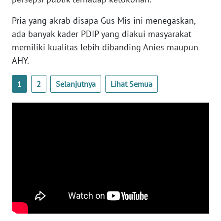
WN
BANTEN
Pria yang akrab disapa Gus Mis ini menegaskan,
ada banyak kader PDIP yang diakui masyarakat
WN
memiliki kualitas lebih dibanding Anies maupun
NTT
AHY.
WN
1
2
Selanjutnya
Lihat Semua
KEPRI
WN
PAPUA
WN
PAPUA
BARAT
WN
RIAU