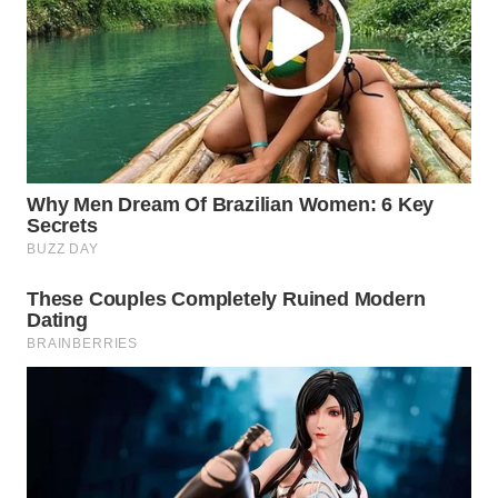
WN
PRIANGAN
TIMUR
WN
SEMARANG
WN
SOLO
WN
BOROBUDUR
WN
MADURA
WN
SURABAYA